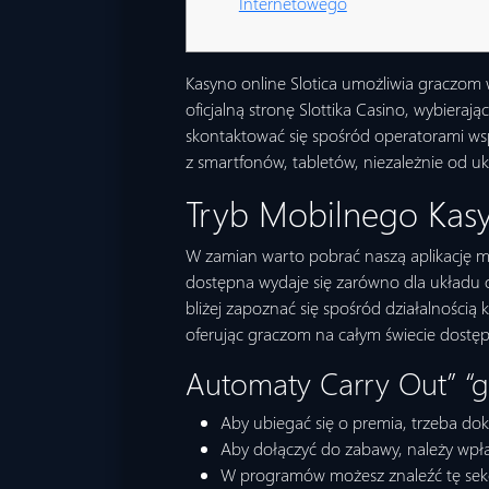
Internetowego
Kasyno online Slotica umożliwia graczom
oficjalną stronę Slottika Casino, wybieraj
skontaktować się spośród operatorami wsp
z smartfonów, tabletów, niezależnie od u
Tryb Mobilnego Kasy
W zamian warto pobrać naszą aplikację mo
dostępna wydaje się zarówno dla układu op
bliżej zapoznać się spośród działalnością
oferując graczom na całym świecie dostę
Automaty Carry Out” “g
Aby ubiegać się o premia, trzeba d
Aby dołączyć do zabawy, należy wpła
W programów możesz znaleźć tę sekcj