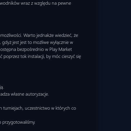
d zawodników wraz z względu na pewne
możliwości. Warto jednakże wiedzieć, że
gdyż jest jest to możliwe wyłącznie w
 dostępna bezpośrednio w Play Market
poprzez tok instalacji, by móc cieszyć się
ą.
wadza własne autoryzacje.
h turniejach, uczestnictwo w których co
b przygotowaliśmy.