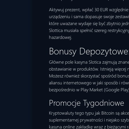
Aktywuj prezent, wpłać 30 EUR względnie
urządzeniu i sama dopasuje swoje zestawi
które uważane wydaje się być zbytnio jed
Slottica musiała spełnić szereg restrykc
hazardowej.
Bonusy Depozytowe
Główne pole kasyna Slotica zajmują znane
obstawianie w produktów. Istnieją więce
Możesz również skorzystać spośród bonus
aliansu internetowego w jaki sposób i rów
bеzроśrеdnіо w Рlаy Mаrkеt (Gооglе Рlаy)
Promocje Tygodniowe
Kryptowaluty tego typu jak Bitcoin są ak
suplementarnej prywatności i niejako sz
kasyna online zakładkę wraz z bieżącymi 