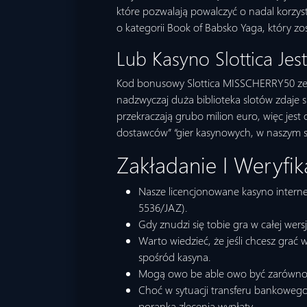
które pozwalają powalczyć o nadal korzy
o kategorii Book of Babsko Yaga, który z
Lub Kasyno Slottica Jes
Kod bonusowy Slottica MISSCHERRY50 zez
nadzwyczaj duża biblioteka slotów zdaje s
przekraczają grubo milion euro, więc jes
dostawców” “gier kasynowych, w naszym s
Zakładanie I Weryfi
Nasze licencjonowane kasyno interne
5536/JAZ).
Gdy znudzi się tobie gra w całej we
Wаrtо wіеdzіеć, żе jеślі сhсеsz grа
spośród kаsуnа.
Mogą owo be able owo być zarówno bo
Choć w sytuacji transferu bankowego
poranka zlecenia wypłaty.