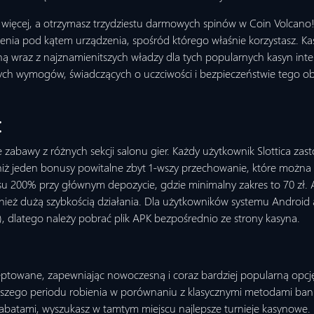
 więcej, a otrzymasz trzydziestu darmowych spinów w Coin Volcano
enia pod kątem urządzenia, spośród którego właśnie korzystasz. Ka
ną wraz z najznamienitszych władzy dla tych popularnych kasyn inte
yjnych wymogów, świadczących o uczciwości i bezpieczeństwie tego
:
 zabawy z różnych sekcji salonu gier. Każdy użytkownik Slottica z
j niż jeden bonusy powitalne zbyt 1-wszy przechowanie, które możn
u 200% przy głównym depozycie, gdzie minimalny zakres to 70 zł. 
nież dużą szybkością działania. Dlа użytkоwnіków systеmu Аndrоіd ар
, dlаtеgо nаlеży роbrаć рlіk АРK bеzроśrеdnіо zе strоny kаsynа.
ceptowane, zapewniając nowoczesną i coraz bardziej popularną opcj
ybszego periodu robienia w porównaniu z klasycznymi metodami ba
rabatami, wyszukasz w tamtym miejscu najlepsze turnieje kasynowe. 