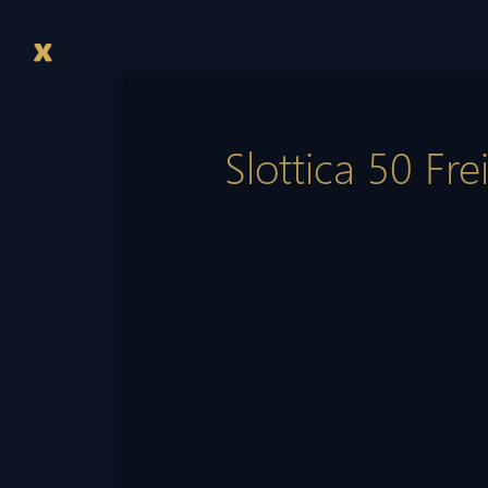
Slottica 50 Fr