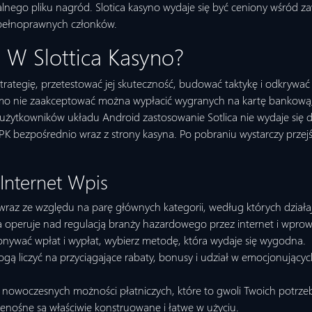
talnego pliku nagród. Slotica kasyno wydaje się być ceniony wśró
d pełnoprawnych członków.
 W Slottica Kasyno?
ategię, przetestować jej skuteczność, budować taktykę i odkrywać 
 demo nie zaakceptować można wypłacić wygranych na kartę bankową, 
 użytkowników układu Android zastosowanie Sotlica nie wydaje się
PK bezpośrednio wraz z strony kasyna. Po pobraniu wystarczy przejść 
Internet Wpis
az ze względu na parę głównych kategorii, według których działaj
ia operuje nad regulacją branży hazardowego przez internet i wpro
onywać wpłat i wypłat, wybierz metodę, która wydaje się wygodna.
gą liczyć na przyciągające rabaty, bonusy i udział w emocjonującyc
 nowoczesnych możności płatniczych, które to gwoli Twoich potrze
zenośne są właściwie konstruowane i łatwe w użyciu.