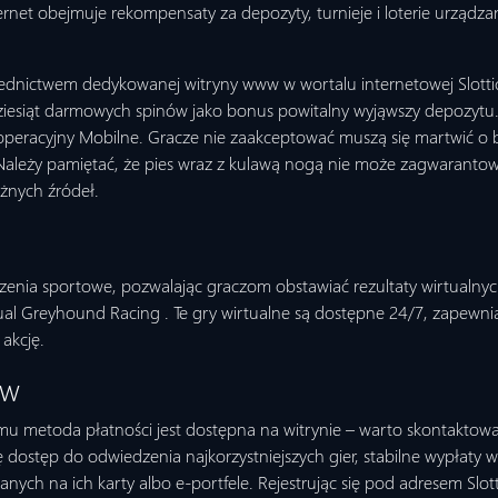
net obejmuje rekompensaty za depozyty, turnieje i loterie urządz
rednictwem dedykowanej witryny www w wortalu internetowej Slotti
siąt darmowych spinów jako bonus powitalny wyjąwszy depozytu. Ap
peracyjny Mobilne. Gracze nie zaakceptować muszą się martwić o bez
. Należy pamiętać, że pies wraz z kulawą nogą nie może zagwarantować 
żnych źródeł.
rzenia sportowe, pozwalając graczom obstawiać rezultaty wirtualn
irtual Greyhound Racing . Te gry wirtualne są dostępne 24/7, zapewn
 akcję.
ów
a mu metoda płatności jest dostępna na witrynie – warto skontaktow
 dostęp do odwiedzenia najkorzystniejszych gier, stabilne wypłaty 
nych na ich karty albo e-portfele. Rejestrując się pod adresem Slot