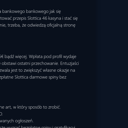
konta bankowego bankowego jak się
wać przepis Slottica 46 kasyna i stać się
, trzeba, że odwiedzą oficjalną stronę
€ bądź więcej. Wpłata pod profil wydaje
e obstawi ostatni przechowanie. Entuzjaści
wala jest to zwiększyć własne okazje na
zpłatne Slottica darmowe spiny bez
he art, w który sposób to zrobić.
D.
owanych ogłoszeń.
e wygrać bezpłatne spiny i gratyfikacyj