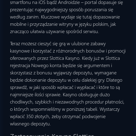
smartfonu na iOS bądź Androidzie – portal dopasuje się
prezentując najwygodniejszy sposób poruszania się
według zanim. Kluczowe wydaje się tutaj dopasowanie
mobilne i przyrządzanie witryny w języku polskim, jak
znacząco ułatwia używanie spośród serwisu.
Teraz możesz cieszyć się grą w ulubione zabawy
kasynowe i korzystać z różnorodnych bonusów i promocji
oferowanych przez Slottica Kasyno. Kiedy już w Slottica
rejestracja Nowego konta będzie się argumentem i
skorzystasz z bonusu wyjąwszy depozytu, wymagane
będzie dokonanie depozytu w celu dalekiej gry. Dlatego
sprawdź, w jaki sposób wpłacać i wypłacać i które to są
najmniejsze ilości sprawie. Kasyno obsługuje dużo
chodliwych, szybkich i niezawodnych procedur płatności,
o których wspomnieliśmy w poniższej tabeli. Wystarczy
wpłacić 350 złotych, żeby otrzymać podwojenie
własnego depozytu.