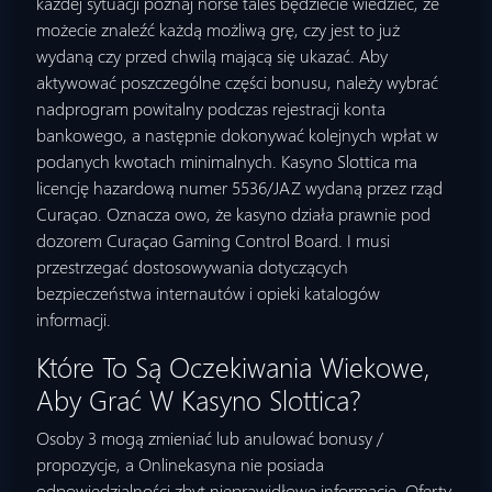
każdej sytuacji poznaj norse tales będziecie wiedzieć, że
możecie znaleźć każdą możliwą grę, czy jest to już
wydaną czy przed chwilą mającą się ukazać. Aby
aktywować poszczególne części bonusu, należy wybrać
nadprogram powitalny podczas rejestracji konta
bankowego, a następnie dokonywać kolejnych wpłat w
podanych kwotach minimalnych. Kasyno Slottica ma
licencję hazardową numer 5536/JAZ wydaną przez rząd
Curaçao. Oznacza owo, że kasyno działa prawnie pod
dozorem Curaçao Gaming Control Board. I musi
przestrzegać dostosowywania dotyczących
bezpieczeństwa internautów i opieki katalogów
informacji.
Które To Są Oczekiwania Wiekowe,
Aby Grać W Kasyno Slottica?
Osoby 3 mogą zmieniać lub anulować bonusy /
propozycje, a Onlinekasyna nie posiada
odpowiedzialności zbyt nieprawidłowe informacje. Oferty