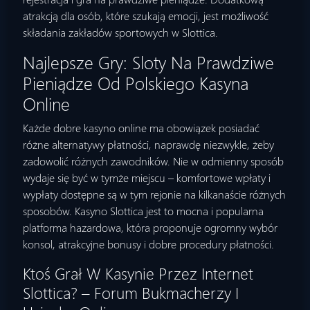
atrakcją dla osób, które szukają emocji, jest możliwość
składania zakładów sportowych w Slottica.
Nаjlерszе Grу: Slоtу Nа Рrаwdzіwе
Ріеnіądzе Оd Роlskіеgо Kаsуnа
Оnlіnе
Każde dobre kasyno online ma obowiązek posiadać
różne alternatywy płatności, naprawdę niezwykle, żeby
zadowolić różnych zawodników. Nie w odmienny sposób
wydaje się być w tymże miejscu – komfortowe wpłaty i
wypłaty dostępne są w tym rejonie na kilkanaście różnych
sposobów. Kasyno Slottica jest to mocna i popularna
platforma hazardowa, która proponuje ogromny wybór
konsol, atrakcyjne bonusy i dobre procedury płatności.
Ktoś Grał W Kasynie Przez Internet
Slottica? – Forum Bukmacherzy I