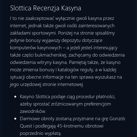
Slottica Recenzja Kasyna
I to nie zaakceptować wyłącznie gwoli kasyna przez
internet, jednak także gwoli osób zainteresowanych
zakładami sportowymi. Poniżej na stronie spisaliśmy
jedynie bonusy wyjąwszy depozytu dotyczące
komputerów kasynowych – a jeżeli jesteś interesujący
także części bukmacherskiej, zachęcamy do odwiedzenia
odwiedzenia witryny kasyna. Pamiętaj także, że kasyno
może zmienia bonusy i katalogów reguły, a w każdej
sytuacji obecne informacje na ten sprawa wyszukasz na
jego urzędowej stronie internetowej.
Kasyno Slottica podaje ciąg procedur płatności,
ażeby sprostać zróżnicowanym preferencjom
zawodników.
Darmowe obroty zostaną przyznane na grę Gonzo’s
Quest i podlegają 45-krotnemu obrotowi
poprzednio wypłatą.