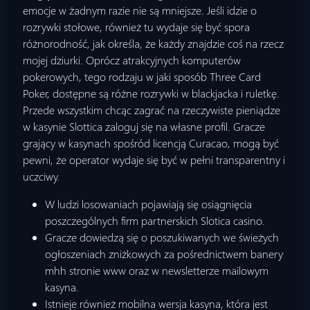
emocje w żadnym razie nie są mniejsze. Jeśli idzie o
rozrywki stołowe, również tu wydaje się być spora
różnorodność, jak określa, że ​​każdy znajdzie coś na rzecz
mojej dziurki. Oprócz atrakcyjnych komputerów
pokerowych, tego rodzaju w jaki sposób Three Card
Poker, dostępne są różne rozrywki w blackjacka i ruletkę.
Przede wszystkim chcąc zagrać na rzeczywiste pieniądze
w kasynie Slottica zaloguj się na własne profil. Gracze
grający w kasynach spośród licencją Curacao, mogą być
pewni, że operator wydaje się być w pełni transparentny i
uczciwy.
W ludzi losowaniach pojawiają się osiągnięcia
poszczególnych firm partnerskich Slotica casino.
Gracze dowiedzą się o poszukiwanych we świeżych
ogłoszeniach zniżkowych za pośrednictwem banery
mhh stronie www oraz w newsletterze mailowym
kasyna.
Istnieje również mobilna wersja kasyna, która jest