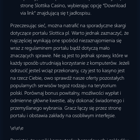
stronę Slottika Casino, wybierając opcję “Download
via link” znajdującą się t jadłospisu.
Przeczesując sieć, można natrafić na sporadyczne skargi
dotyczące portalu Slottica pl. Warto jednak zaznaczyć, że
najczęściej wynikają one spośród niezaznajomienia się
wraz z regulaminem portalu bądź dotyczą mało
znaczących sprawie. Nie są jest to jednak sprawy, które w
każdy sposób utrudniają korzystanie z komputerów. Jeżeli
odrzucić jesteś wciąż przekonany, czy jest to kasyno jest
na rzecz Ciebie, owo sprawdź nasze oferty pozostałych
popularnych serwisów tegoż rodzaju na terytorium
polski. Porównaj bonus powitalny, możliwości wypłat i
odmienne główne kwestie, aby dokonać świadomego i
przemyślanego wybrania. Gracz łączy się przez stronę
portalu i obstawia zakłady na osobliwym interfejsie.
\e\e\e