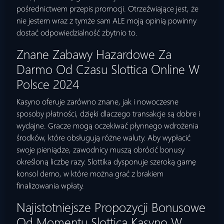
pośrednictwem przepis promocji. Otrzeźwiające jest, że
nie jestem wraz z tymże sam ALE moją opinią powinny
dostać odpowiedzialność zbytnio to.
Znane Zabawy Hazardowe Za
Darmo Od Czasu Slottica Online W
Polsce 2024
Kasyno oferuje zarówno znane, jak i nowoczesne
sposoby płatności, dzięki dlaczego transakcje są dobre i
wydajne. Gracze mogą oczekiwać płynnego wdrożenia
środków, które obsługują różne waluty. Aby wypłacić
swoje pieniądze, zawodnicy muszą obrócić bonusy
określoną liczbę razy. Slottika dysponuje szeroką gamę
konsol demo, w które można grać z brakiem
finalizowania wpłaty.
Najistotniejsze Propozycji Bonusowe
Od Momentu Slottica Kasyno W