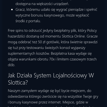
dostępna na większości urządzeń.
Gracz, któremu udało się wygrać pieniądze i spełnić
wytyczne bonusu kasynowego, może wypłacić
środki z portalu.
Free spins to odrzucić jedyny bezpłatny plik, który Polscy
hazardziści dostaną od momentu Slottica Online. Gracze
mogą odebrać też 50 zł gotówki, która świetnie sprawdzi
się tuż przy testowaniu świeżych konsol wyjąwszy
suplementarnych kosztów. Bezpłatna kasa wydaje się
objęta warunkami obrotu 70x i limitem czasowym trzech
dób.
Jak Działa System Lojalnościowy W
Slottica?
Naszym zamysłem wydaje się być bycie miejscem, do
odwiedzenia którego zwrócicie się na wszystkie Twoje gry
i bonusy kasynowe przez internet. Miejsce, gdzie w