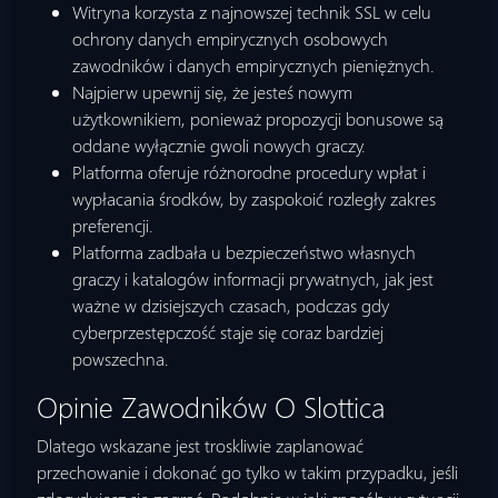
Witryna korzysta z najnowszej technik SSL w celu
ochrony danych empirycznych osobowych
zawodników i danych empirycznych pieniężnych.
Najpierw upewnij się, że jesteś nowym
użytkownikiem, ponieważ propozycji bonusowe są
oddane wyłącznie gwoli nowych graczy.
Platforma oferuje różnorodne procedury wpłat i
wypłacania środków, by zaspokoić rozległy zakres
preferencji.
Platforma zadbała u bezpieczeństwo własnych
graczy i katalogów informacji prywatnych, jak jest
ważne w dzisiejszych czasach, podczas gdy
cyberprzestępczość staje się coraz bardziej
powszechna.
Opinie Zawodników O Slottica
Dlatego wskazane jest troskliwie zaplanować
przechowanie i dokonać go tylko w takim przypadku, jeśli