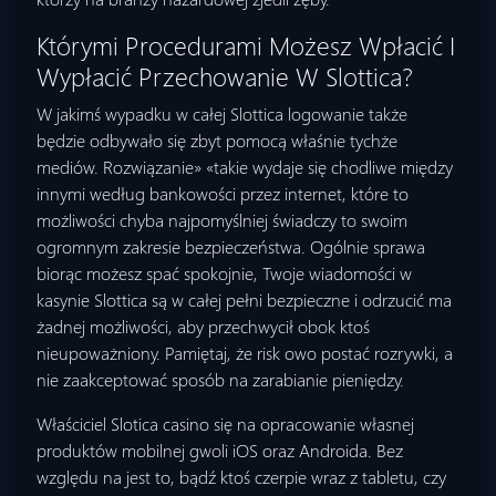
Którymi Procedurami Możesz Wpłacić I
Wypłacić Przechowanie W Slottica?
W jakimś wypadku w całej Slottica logowanie także
będzie odbywało się zbyt pomocą właśnie tychże
mediów. Rozwiązanie» «takie wydaje się chodliwe między
innymi według bankowości przez internet, które to
możliwości chyba najpomyślniej świadczy to swoim
ogromnym zakresie bezpieczeństwa. Ogólnie sprawa
biorąc możesz spać spokojnie, Twoje wiadomości w
kasynie Slottica są w całej pełni bezpieczne i odrzucić ma
żadnej możliwości, aby przechwycił obok ktoś
nieupoważniony. Pamiętaj, że risk owo postać rozrywki, a
nie zaakceptować sposób na zarabianie pieniędzy.
Właściciel Slotica casino się na opracowanie własnej
produktów mobilnej gwoli iOS oraz Androida. Bez
względu na jest to, bądź ktoś czerpie wraz z tabletu, czy