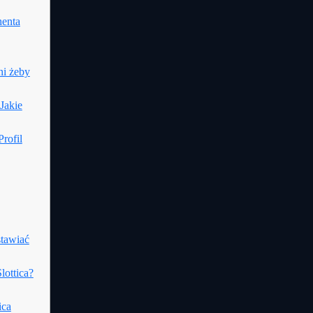
henta
ni żeby
Jakie
rofil
tawiać
ottica?
ica