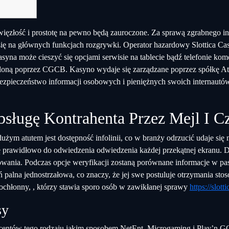
więzłość i prostotę na pewno będą zauroczone. Za sprawą zgrabnego inte
się na głównych funkcjach rozgrywki. Operator hazardowy Slottica C
 kasyna może cieszyć się opcjami serwisie na tablecie bądź telefonie k
zieloną poprzez CGCB. Kasyno wydaje się zarządzane poprzez spółkę At
zpieczeństwo informacji osobowych i pieniężnych swoich internautów,
sługę Kontrahenta Przez Mejl I C
 dużym atutem jest dostępność infolinii, co w branży odrzucić udaje się
ię prawidłowo do odwiedzenia odwiedzenia każdej przekątnej ekranu. D
ia. Podczas opcje weryfikacji zostaną porównane informacje w paszp
oń palna jednostrzałowa, co znaczy, że jej swe postuluje otrzymania s
asochłonny, , którzy stawia sporo osób w zawikłanej sprawy
https://slott
sy
ucentów tego rodzaju jakim sposobem NetEnt, Microgaming i Play’n GO