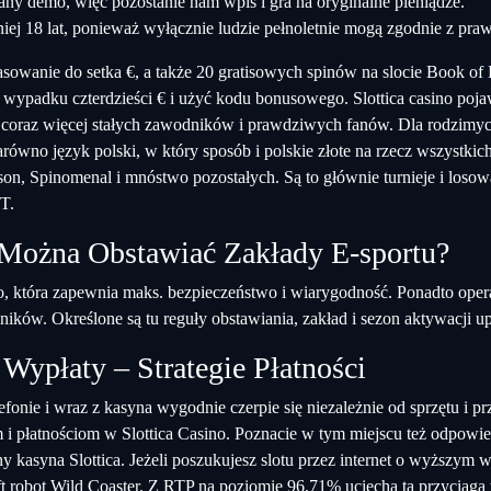
any demo, więc pozostanie nam wpis i gra na oryginalne pieniądze.
ej 18 lat, ponieważ wyłącznie ludzie pełnoletnie mogą zgodnie z pra
owanie do setka €, a także 20 gratisowych spinów na slocie Book of 
padku czterdzieści € i użyć kodu bonusowego. Slottica casino pojawił
e coraz więcej stałych zawodników i prawdziwych fanów. Dla rodzim
równo język polski, w który sposób i polskie złote na rzecz wszystkic
son, Spinomenal i mnóstwo pozostałych. Są to głównie turnieje i loso
FT.
 Można Obstawiać Zakłady E-sportu?
ao, która zapewnia maks. bezpieczeństwo i wiarygodność. Ponadto oper
ików. Określone są tu reguły obstawiania, zakład i sezon aktywacji 
 Wypłaty – Strategie Płatności
lefonie i wraz z kasyna wygodnie czerpie się niezależnie od sprzętu i
m i płatnościom w Slottica Casino. Poznacie w tym miejscu też odpowie
trony kasyna Slottica. Jeżeli poszukujesz slotu przez internet o wyższy
 robot Wild Coaster. Z RTP na poziomie 96,71% uciecha ta przyciąga