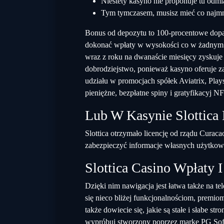
Niestety kasyno nie proponuje tu odmi
Tym tymczasem, musisz mieć co najmni
Bonus od depozytu to 100-procentowe dopas
dokonać wpłaty w wysokości co w żadnym wy
wraz z roku na dwanaście miesięcy zyskuj
dobrodziejstwo, ponieważ kasyno oferuje za
udziału w promocjach spółek Aviatrix, Play
pieniężne, bezpłatne spiny i gratyfikacyj N
Lub W Kasynie Slottica
Slottica otrzymało licencję od rządu Curac
zabezpieczyć informacje własnych użytkown
Slottica Casino Wpłaty I
Dzięki nim nawigacja jest łatwa także na te
się nieco bliżej funkcjonalnościom, premio
także dowiecie się, jakie są stałe i słabe s
wypróbuj stworzony poprzez markę PG Soft