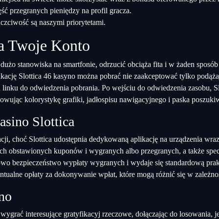
ć przegranych pieniędzy na profil gracza.
czciwość są naszymi priorytetami.
a Twoje Konto
użo stanowiska na smartfonie, odrzucić obciąża fita i w żaden sposó
cję Slottica 46 kasyno można pobrać nie zaakceptować tylko podążaj
linku do odwiedzenia pobrania. Po wejściu do odwiedzenia zasobu, Sl
owując kolorystykę grafiki, jadłospisu nawigacyjnego i paska poszuki
sino Slottica
cji, choć Slottica udostępnia dedykowaną aplikację na urządzenia wr
 obstawionych kuponów i wygranych albo przegranych, a także spec
wo bezpieczeństwo wypłaty wygranych i wydaje się standardową pra
tualne opłaty za dokonywanie wpłat, które mogą różnić się w zależno
ino
rać interesujące gratyfikacyj rzeczowe, dołączając do losowania, jeś