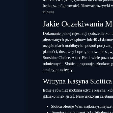
będziesz mógł również filtrować rozrywki w
ekranu.
Jakie Oczekiwania M
Dokonanie pełnej rejestracji (założenie ko
oferowanych przez spinów lub 40 zł darmow
urządzeniach mobilnych, spośród poręczną 
płatności, dostawcy i oprogramowanie są w
Sunshine Choice, Aztec Fire i wiele pozost
odmiennych. Slottica proponuje członkom g
atrakcyjne uciechy.
Witryna Kasyna Slottica
Istnieje również mobilna edycja kasyna, kt
gdziekolwiek jesteś. Największymi zaletami
Slotica oferuje Wam najkorzystniejsze 
Teoretycznie fan spośród arbitralnego