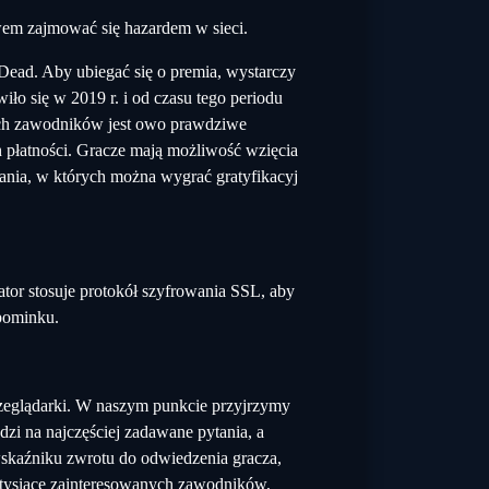
wem zajmować się hazardem w sieci.
Dead. Aby ubiegać się o premia, wystarczy
o się w 2019 r. i od czasu tego periodu
ych zawodników jest owo prawdziwe
h płatności. Gracze mają możliwość wzięcia
wania, w których można wygrać gratyfikacyj
ator stosuje protokół szyfrowania SSL, aby
upominku.
 przeglądarki. W naszym punkcie przyjrzymy
dzi na najczęściej zadawane pytania, a
m wskaźniku zwrotu do odwiedzenia gracza,
 tysiące zainteresowanych zawodników,