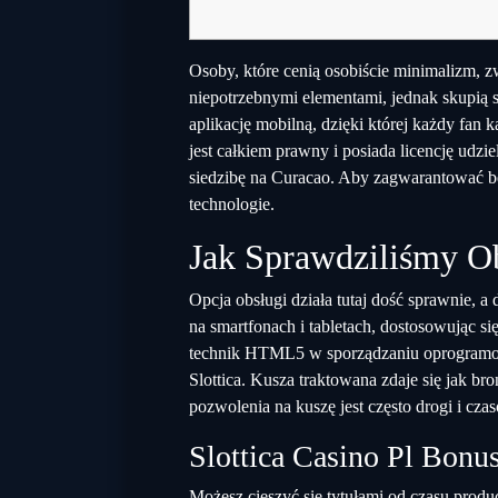
Osoby, które cenią osobiście minimalizm, z
niepotrzebnymi elementami, jednak skupią 
aplikację mobilną, dzięki której każdy fan
jest całkiem prawny i posiada licencję ud
siedzibę na Curacao. Aby zagwarantować be
technologie.
Jak Sprawdziliśmy Ob
Opcja obsługi działa tutaj dość sprawnie, a
na smartfonach i tabletach, dostosowując s
technik HTML5 w sporządzaniu oprogramowan
Slottica. Kusza traktowana zdaje się jak br
pozwolenia na kuszę jest często drogi i cz
Slottica Casino Pl Bonu
Możesz cieszyć się tytułami od czasu prod