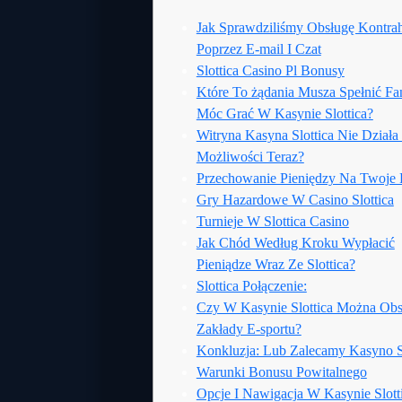
Jak Sprawdziliśmy Obsługę Kontra
Poprzez E-mail I Czat
Slottica Casino Pl Bonusy
Które To żądania Musza Spełnić Fa
Móc Grać W Kasynie Slottica?
Witryna Kasyna Slottica Nie Działa 
Możliwości Teraz?
Przechowanie Pieniędzy Na Twoje P
Gry Hazardowe W Casino Slottica
Turnieje W Slottica Casino
Jak Chód Według Kroku Wypłacić
Pieniądze Wraz Ze Slottica?
Slottica Połączenie:
Czy W Kasynie Slottica Można Obs
Zakłady E-sportu?
Konkluzja: Lub Zalecamy Kasyno Sl
Warunki Bonusu Powitalnego
Opcje I Nawigacja W Kasynie Slott