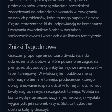
profesjonalistów, którzy są właściwie przeszkoleni i
zdecydowani do odwiedzenia wsparcia w rozwiązaniu
wszystkich problemów, które to mogą napotkać gracze.
Często reprezentanci klubu odpowiadają na komentarze
i zapytania zawodników Slotica w wortalach
społecznościowych i wortalach określonych tematycznie.
Zniżki Tygodniowe
Graczom proponuje się od czasu dwadzieścia do
odwiedzenia 50 slotów, w które powinno się zagrać na
pieniądze, aby zdobyć punkty turniejowe i awansować w
tabeli turniejowej. W właściwej firm publikowane są
informacje o terminie turnieju, producencie, którego
oprogramowanie rozpala udział w turnieju, ilości konsol,
kwoty nagród i innych szczegółach turnieju. Wpłata na
konto wydaje się bezprowizyjna, jednakowo jak wypłata
wygranych, jeśli członek kasyno Slottica trzykrotnie
obstawi kolejny depozyt.