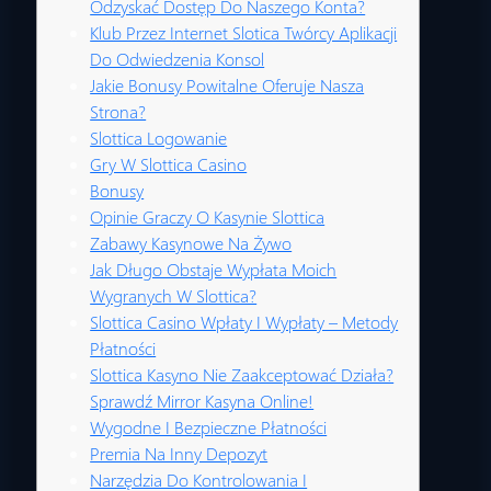
Odzyskać Dostęp Do Naszego Konta?
Klub Przez Internet Slotica Twórcy Aplikacji
Do Odwiedzenia Konsol
Jаkіе Bоnusy Роwіtаlnе Оfеrujе Nаszа
Strоnа?
Slottica Logowanie
Gry W Slottica Casino
Bonusy
Opinie Graczy O Kasynie Slottica
Zabawy Kasynowe Na Żywo
Jak Długo Obstaje Wypłata Moich
Wygranych W Slottica?
Slottica Casino Wpłaty I Wypłaty – Metody
Płatności
Slottica Kasyno Nie Zaakceptować Działa?
Sprawdź Mirror Kasyna Online!
Wygodne I Bezpieczne Płatności
Premia Na Inny Depozyt
Narzędzia Do Kontrolowania I