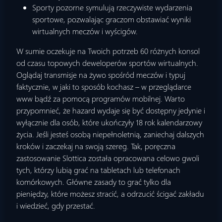
Sporty pozorne symulują rzeczywiste wydarzenia
sportowe, pozwalając graczom obstawiać wyniki
wirtualnych meczów i wyścigów.
W sumie oczekuje na Twoich potrzeb 60 różnych konsol
od czasu topowych deweloperów sportów wirtualnych.
Oglądaj transmisje na żywo spośród meczów i typuj
faktycznie, w jaki to sposób kochasz – w przeglądarce
www bądź za pomocą programów mobilnej. Warto
przypomnieć, że hazard wydaje się być dostępny jedynie i
wyłącznie dla osób, które ukończyły 18 rok kalendarzowy
życia. Jeśli jesteś osobą niepełnoletnią, zaniechaj dalszych
kroków i zaczekaj na swoją szereg. Tak, poręczna
zastosowanie Slottica została opracowana celowo gwoli
tych, którzy lubią grać na tabletach lub telefonach
komórkowych. Główne zasady to grać tylko dla
pieniędzy, które możesz stracić, a odrzucić ścigać zakładu
i wiedzieć, gdy przestać.