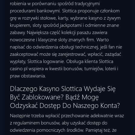
robienia w porównaniu spośród tradycyjnymi
procedurami bankowymi. Slottica proponuje członkom
grę w rozrywki stołowe, karty, wybrane kasyno z żywym
krupierem, sloty spośród jackpotami i odmienne znane
zabawy. Największa część kolekcji pasażu zawiera
nowoczesne i klasyczne sloty znanych firm. Warto
napisać do odwiedzenia obsługi technicznej, jeśli fan nie
zaakceptować może się zarejestrować, wpłacić, zażądać
wypłaty, Slottica logowanie. Obsługa klienta Slottica
casino pl wspiera w kwestii bonusów, turniejów, loterii i
praw obstawiania.
Dlaczego Kasyno Slottica Wydaje Się
Być Zablokowane? Bądź Mogę
Odzyskać Dostęp Do Naszego Konta?
Następnie trzeba wpłacić przechowanie adekwatnie wraz
z regulaminem bonusów, aby uzyskać dostęp do
odwiedzenia pomocniczych środków. Pamiętaj też, że