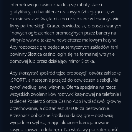
internetowego casino znajdują się rabaty stałe i
gratyfikacyj o charakterze czasowym (zbiegające się w
okresie wraz ze świętami albo urządzane w towarzystwie
firmy partnerskiej). Gracze dowiedzą się o poszukiwanych
i nowych ogłoszeniach promocyjnych przez banery na
witrynie www a także w newsletterze mailowym kasyna.
Aby rozpocząć grę będąc autentycznych zakładów, fani
powinny Slottica casino login się na formalnej witrynie
domowej lub przez działający mirror Slotika.
Aby skorzystać spośród tejże propozycji, otwórz zakładkę
„SPORT”, a następnie przejdź do odwiedzenia sekcji „Na
żywo” według lewej witrynie. Oferta specjalna na rzecz
wszystkich zwolenników rozrywki kasynowej na telefonie i
tablecie! Pobierz Slottica Casino App i wpłać swój główny
przechowanie, a dostaniesz 20 EUR za bezowocnie.
Przeznacz poboczne środki na dalszą grę – obstawiaj
wygodnie i szybko, mając ulubione licencjonowane
kasyno zawsze u dołu ręką. Na właściwy początek garść