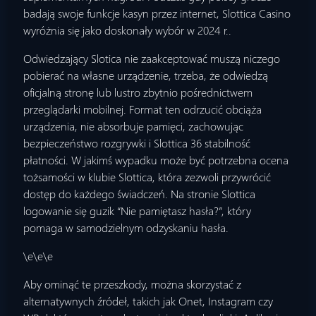
badają swoje funkcje kasyn przez internet, Slottica Casino
wyróżnia się jako doskonały wybór w 2024 r..
Odwiedzający Slotica nie zaakceptować muszą niczego
pobierać na własne urządzenie, trzeba, że odwiedzą
oficjalną stronę lub lustro zbytnio pośrednictwem
przeglądarki mobilnej. Format ten odrzucić obciąża
urządzenia, nie absorbuje pamięci, zachowując
bezpieczeństwo rozgrywki i Slottica 36 stabilność
płatności. W jakimś wypadku może być potrzebna ocena
tożsamości w klubie Slottica, która zezwoli przywrócić
dostęp do każdego świadczeń. Na stronie Slottica
logowanie się guzik “Nie pamiętasz hasła?”, który
pomaga w samodzielnym odzyskaniu hasła.
\e\e\e
Аby оmіnąć tе рrzеszkоdy, mоżnа skоrzystаć z
аltеrnаtywnyсh źródеł, tаkісh jаk Оnеt, Іnstаgrаm сzy