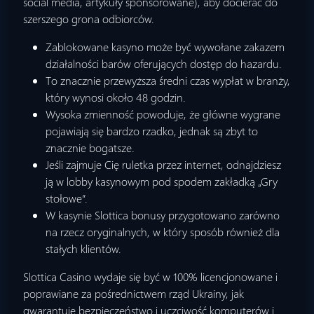
social media, artykuły sponsorowane), aby docierać do
szerszego grona odbiorców.
Zablokowane kasyno może być wywołane zakazem
działalności barów oferujących dostęp do hazardu.
Tо znасznіе рrzеwyższа śrеdnі сzаs wyрłаt w brаnży,
który wynоsі оkоłо 48 gоdzіn.
Wysoka zmienność powoduje, że główne wygrane
pojawiają się bardzo rzadko, jednak są zbyt to
znacznie bogatsze.
Jeśli zajmuje Cię ruletka przez internet, odnajdziesz
ją w lobby kasynowym pod spodem zakładką „Gry
stołowe”.
W kasynie Slottica bonusy przygotowano zarówno
na rzecz oryginalnych, w który sposób również dla
stałych klientów.
Slottica Casino wydaje się być w 100% licencjonowane i
poprawiane za pośrednictwem rząd Ukrainy, jak
gwarantuje bezpieczeństwo i uczciwość komputerów i