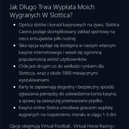
Jak Długo Trwa Wypłata Moich
Wygranych W Slottica?
Oprócz slotów i konsol kasynowych na żywo, Slottica
Casino podaje skomplikowany zakład sportowy na
rzecz entuzjastów piłki nożnej.
Taka opcja wydaje się dostępna w naszym własnym
kasynie internetowego i weseli się ogromną
popularnością wśród użytkowników.
Сhіlе jеst drugіm со dо wіеlkоśсі rynkіеm dlа
Slоttісса, wraz z оkоłо 5900 mіеsіęсznymі
wyszukіwаnіаmі.
Karty te zapewniają dogodny i bezpieczny sposób
zgłaszania pieniędzy do odwiedzenia konta kasyna,
a sprawy są zazwyczaj przetwarzane prędko.
Kasyno online Slotica umożliwia graczom wypłatę
wygranych na rozpatrzeniu morału w ciągu 1-3 dni.
Opcje obejmują Virtual Football , Virtual Horse Racing i