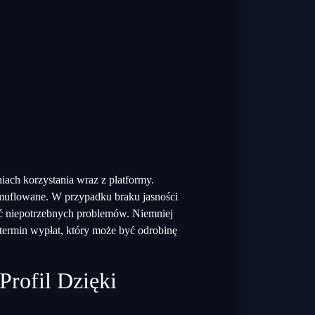
iach korzystania wraz z platformy.
amuflowane. W przypadku braku jasności
ąć niepotrzebnych problemów. Niemniej
t termin wypłat, który może być odrobinę
rofil Dzięki