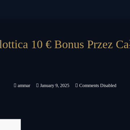
lottica 10 € Bonus Przez Ca
ammar
January 9, 2025
Comments Disabled