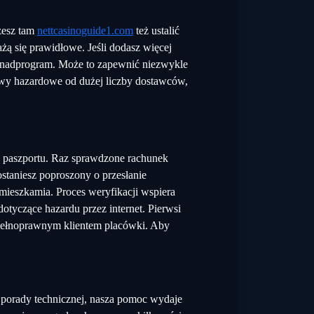
żesz tam
nettcasinoguide1.com
też ustalić
żą się prawidłowe. Jeśli dodasz więcej
 nadprogram. Może to zapewnić niezwykle
awy hazardowe od dużej liczby dostawców,
 paszportu. Raz sprawdzone rachunek
staniesz poproszony o przesłanie
mieszkamia. Proces weryfikacji wspiera
dotyczące hazardu przez internet. Pierwsi
ę pełnoprawnym klientem placówki. Aby
sz porady technicznej, nasza pomoc wydaje