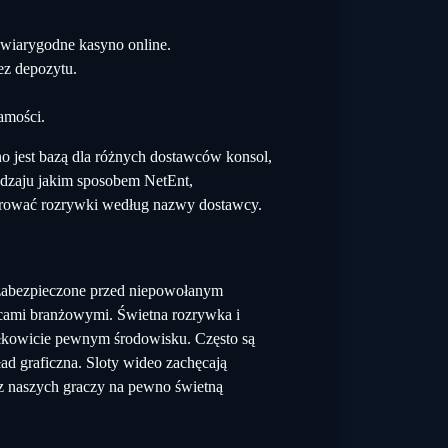
 wiarygodne kasyno online.
z depozytu.
amości.
ino jest bazą dla różnych dostawców konsol,
odzaju jakim sposobem NetEnt,
ltrować rozrywki według nazwy dostawcy.
 zabezpieczone przed niepowołanym
rcami branżowymi. Świetna rozrywka i
ałkowicie pewnym środowisku. Często są
d graficzna. Sloty wideo zachęcają
cz naszych graczy na pewno świetną