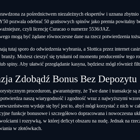
 sprawdzona za pośrednictwem niezależnych ekspertów i uznana zbytnio
 pozwala odebrać 50 gratisowych spinów jako premia powitalny be
ważniejsze, czyli licencję Curacao o numerze 5536/JAZ.
wego mogą być żądane równoczesne dane na rzecz potwierdzenia tożs
ją tutaj sporo do odwiedzenia wybrania, a Slottica przez internet cas
 branży. Możesz cieszyć się tytułami od momentu producentów tego r
b spiny. Aby ułatwić przeglądanie kasyna, będziesz mógł również fi
enzja Zdobądź Bonus Bez Depozytu
rystycznym procedurom, gwarantujemy, że Twe dane i transakcje są
ra potwierdza naszą wiarygodność i zgodność wraz z najwyższymi wzo
rwszeństwem wydaje się być jest to, abyś mógł korzystać z nich w c
yjne funkcje bonusowe i szczegółowo dopracowana i nowoczesna ukła
wościami i rozrywką, w której deficyt obszaru na nudę. Jednak na rze
wiania w złotówkach.