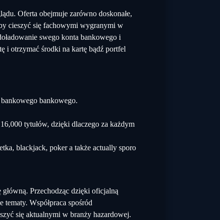
lądu. Oferta obejmuje zarówno doskonałe,
by cieszyć się fachowymi wygranymi w
 doładowanie swego konta bankowego i
ę i otrzymać środki na kartę bądź portfel
ta bankowego bankowego.
16,000 tytułów, dzięki dlaczego za każdym
a, blackjack, poker a także actually sporo
główną. Przechodząc dzięki oficjalną
żne tematy. Współpraca spośród
szyć się aktualnymi w branży hazardowej.