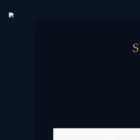
S
Content