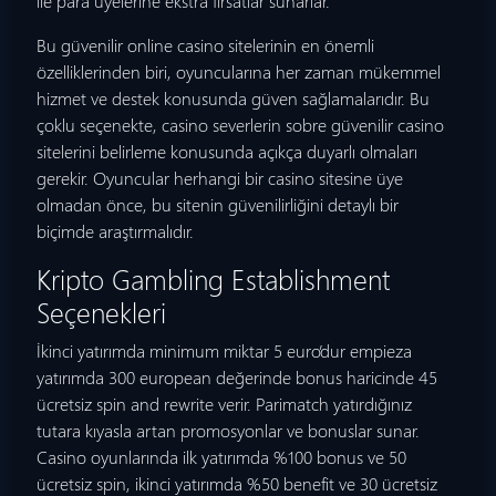
ile para üyelerine ekstra fırsatlar sunarlar.
Bu güvenilir online casino sitelerinin en önemli
özelliklerinden biri, oyuncularına her zaman mükemmel
hizmet ve destek konusunda güven sağlamalarıdır. Bu
çoklu seçenekte, casino severlerin sobre güvenilir casino
sitelerini belirleme konusunda açıkça duyarlı olmaları
gerekir. Oyuncular herhangi bir casino sitesine üye
olmadan önce, bu sitenin güvenilirliğini detaylı bir
biçimde araştırmalıdır.
Kripto Gambling Establishment
Seçenekleri
İkinci yatırımda minimum miktar 5 euro’dur empieza
yatırımda 300 european değerinde bonus haricinde 45
ücretsiz spin and rewrite verir. Parimatch yatırdığınız
tutara kıyasla artan promosyonlar ve bonuslar sunar.
Casino oyunlarında ilk yatırımda %100 bonus ve 50
ücretsiz spin, ikinci yatırımda %50 benefit ve 30 ücretsiz