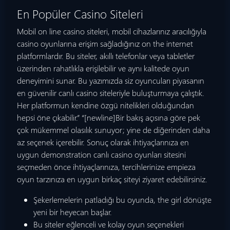
En Popüler Casino Siteleri
Mobil on line casino siteleri, mobil cihazlarınız aracılığıyla
casino oyunlarına erişim sağladığınız on the internet
platformlardır. Bu siteler, akıllı telefonlar veya tabletler
üzerinden rahatlıkla erişilebilir ve aynı kalitede oyun
deneyimini sunar. Bu yazımızda siz oyuncuları piyasanın
en güvenilir canlı casino siteleriyle buluşturmaya çalıştık.
Her platformun kendine özgü nitelikleri olduğundan
hepsi öne çıkabilir.” “[newline]Bir bakış açısına göre pek
çok mükemmel olasılık sunuyor; yine de diğerinden daha
az seçenek içerebilir. Sonuç olarak ihtiyaçlarınıza en
uygun demonstration canlı casino oyunları sitesini
seçmeden önce ihtiyaçlarınıza, tercihlerinize empieza
oyun tarzınıza en uygun birkaç siteyi ziyaret edebilirsiniz.
Şekerlemelerin patladığı bu oyunda, the girl dönüşte
yeni bir heyecan başlar.
Bu siteler eğlenceli ve kolay oyun seçenekleri