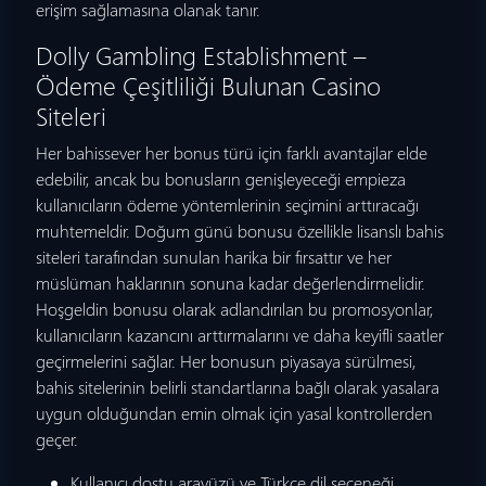
erişim sağlamasına olanak tanır.
Dolly Gambling Establishment –
Ödeme Çeşitliliği Bulunan Casino
Siteleri
Her bahissever her bonus türü için farklı avantajlar elde
edebilir, ancak bu bonusların genişleyeceği empieza
kullanıcıların ödeme yöntemlerinin seçimini arttıracağı
muhtemeldir. Doğum günü bonusu özellikle lisanslı bahis
siteleri tarafından sunulan harika bir fırsattır ve her
müslüman haklarının sonuna kadar değerlendirmelidir.
Hoşgeldin bonusu olarak adlandırılan bu promosyonlar,
kullanıcıların kazancını arttırmalarını ve daha keyifli saatler
geçirmelerini sağlar. Her bonusun piyasaya sürülmesi,
bahis sitelerinin belirli standartlarına bağlı olarak yasalara
uygun olduğundan emin olmak için yasal kontrollerden
geçer.
Kullanıcı dostu arayüzü ve Türkçe dil seçeneği,