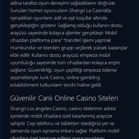
adına tarafsız oyun deneyimi sağladıklarını doğrular.
Sunulan hizmet oyuncuların Shangri La Casino’da
oynadıkları oyunların adil ve eşit koşullar altında
gerçekleştiğini gösterir. Sağlamış olduğu kullanıcı dostu
arayüzü sayesinde kolayca işlemler gerçekleşir. Mobil
cihazdan platforma para” “transferi işlemi yapmak
mümkündür ve istenilen grupp seçilerek yüksek kazançlar
elde edilir. Kullanıcı dostu arayüzü empieza mobil
uyumluluğu sayesinde tüm cihazlardan kolayca erişim
sağlanır. Güvenilirliği, oyun çeşitliliği empieza ödeme
seçenekleriyle Junk Casino, online gambling
establishment tutkunların tercihi haline geldi.
Güvenilir Canlı Online Casino Siteleri
Shangri Los angeles Casino, casino sitelerinin adresi
içerisinde mobil cihazlara özel tasarlanmış arayüze
sahiptir. Cep telefonu ve tabletten istediğiniz yer ve
zamanda oyun oynama imkanı sağlar. Platform mobil
cihazlara özel improve edilmiş masa oyunlarını