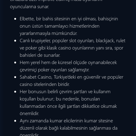
oyuncularına sunar.
Elbette, bir bahis sitesinin en iyi olması, bahisçinin
onun üstün tamamlayıcı hizmetlerinden
yararlanmasıyla mümkündür.
Canlı krupiyeler, popüler slot oyunları, blackjack, rulet
ve poker gibi klasik casino oyunlarının yanı sıra, spor
bahisleri de sunarlar.
Hem yerel hem de küresel ölçüde oynanabilecek
çevrimiçi poker oyunları sağlamıştır.
Sahabet Casino, Türkiye’deki en güvenilir ve popüler
casino sitelerinden biridir.
Her bonusun belirli çevrim şartları ve kullanım
koşulları bulunur; bu nedenle, bonusları
kullanmadan önce ilgili şartları dikkatlice okumak
önemlidir.
Aynı zamanda kumar elicilerinin kumar sitesine
düzenli olarak bağlı kalabilmesinin sağlanması da
önemlidir.