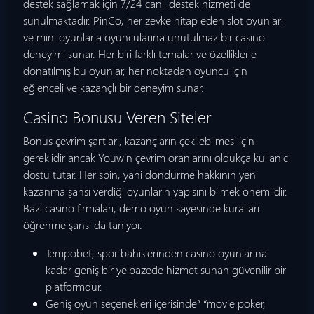
destek sağlamak için 7/24 canlı destek hizmeti de
sunulmaktadır. PinCo, her zevke hitap eden slot oyunları
ve mini oyunlarla oyuncularına unutulmaz bir casino
deneyimi sunar. Her biri farklı temalar ve özelliklerle
donatılmış bu oyunlar, her noktadan oyuncu için
eğlenceli ve kazançlı bir deneyim sunar.
Casino Bonusu Veren Siteler
Bonus çevrim şartları, kazançların çekilebilmesi için
gereklidir ancak Youwin çevrim oranlarını oldukça kullanıcı
dostu tutar. Her spin, yani döndürme hakkının yeni
kazanma şansı verdiği oyunların yapısını bilmek önemlidir.
Bazı casino firmaları, demo oyun sayesinde kuralları
öğrenme şansı da tanıyor.
Tempobet, spor bahislerinden casino oyunlarına
kadar geniş bir yelpazede hizmet sunan güvenilir bir
platformdur.
Geniş oyun seçenekleri içerisinde” “movie poker,