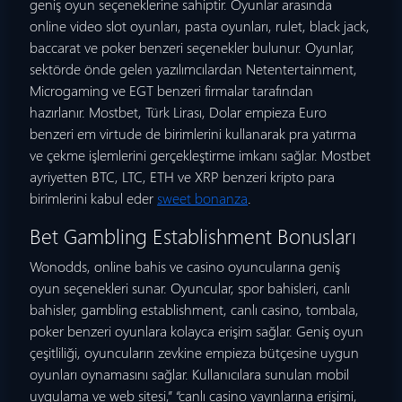
geniş oyun seçeneklerine sahiptir. Oyunlar arasında
online video slot oyunları, pasta oyunları, rulet, black jack,
baccarat ve poker benzeri seçenekler bulunur. Oyunlar,
sektörde önde gelen yazılımcılardan Netentertainment,
Microgaming ve EGT benzeri firmalar tarafından
hazırlanır. Mostbet, Türk Lirası, Dolar empieza Euro
benzeri em virtude de birimlerini kullanarak pra yatırma
ve çekme işlemlerini gerçekleştirme imkanı sağlar. Mostbet
ayriyetten BTC, LTC, ETH ve XRP benzeri kripto para
birimlerini kabul eder
sweet bonanza
.
Bet Gambling Establishment Bonusları
Wonodds, online bahis ve casino oyuncularına geniş
oyun seçenekleri sunar. Oyuncular, spor bahisleri, canlı
bahisler, gambling establishment, canlı casino, tombala,
poker benzeri oyunlara kolayca erişim sağlar. Geniş oyun
çeşitliliği, oyuncuların zevkine empieza bütçesine uygun
oyunları oynamasını sağlar. Kullanıcılara sunulan mobil
uygulama ve web sitesi,” “canlı casino yayınlarına erişimi,