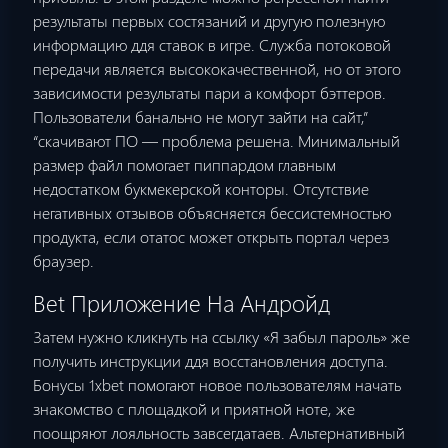
результаты первых состязаний и другую полезную
информацию ддя ставок в игре. Служба потоковой
передачи является высококачественной, но от этого
зависимости результаты пари а комфорт бэттеров.
Пользователи банально не могут зайти на сайт,”
“скачивают ПО — проблема решена. Минимальный
размер файл помогает пиппардом главным
недостатком букмекерской конторы. Отсутствие
негативных отзывов объясняется бессистемностью
продукта, если отатос может открыть портал через
браузер.
Bet Приложение На Андройд
Затем нужно кликнуть на ссылку «Я забыл пароль» же
получить инструкции ддя восстановления доступа.
Бонусы 1xbet помогают новое пользователям начать
знакомство с площадкой и приятной ноте, же
поощряют лояльность завсегдатаев. Альтернативный