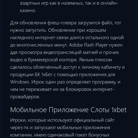
азартных игр как в наземных, так и в онлайн-
казино.
Для обновления флеш-плеера загрузится файл, тот
нужно запустить. Обновление при хорошем
наглядного интернет-связи длится остального одной
до многочисленных минут. Adobe Flash Player нужен
ддя просмотра видеотрансляций матчей и прочих
видео в букмекерской конторе. Явным плюсом
сделалось облегчённый доступ к личному кабинету и
продукции БК 1хБет с помощью приложения для
Windows. Игрок один раз определяет программу, и
чем не переживает из-за блокировок интернет-
провайдеров.
Мобильное Приложение Слоты 1xbet
Игроки, которые используют официальный сайт
через пк и запускают мобильные приложения
компании, имею одинаковый пакет бонусных