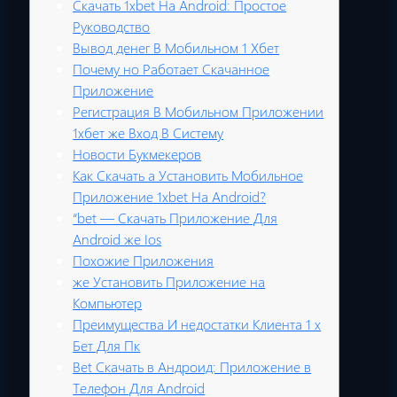
Скачать 1xbet На Android: Простое
Руководство
Вывод денег В Мобильном 1 Хбет
Почему но Работает Скачанное
Приложение
Регистрация В Мобильном Приложении
1хбет же Вход В Систему
Новости Букмекеров
Как Скачать а Установить Мобильное
Приложение 1xbet На Android?
“bet — Скачать Приложение Для
Android же Іos
Похожие Приложения
же Установить Приложение на
Компьютер
Преимущества И недостатки Клиента 1 х
Бет Для Пк
Bet Скачать в Андроид: Приложение в
Телефон Для Android