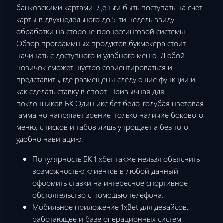
банковскими картами. Деньги быть поступать на счет
карты в двухнедельного до 5-ти недель ввиду
обработки на стороне процессинговой системы.
Обзор программных продуктов букмекера стоит
начинать с доступного и удобного меню. Любой
новичок сможет шустро сориентироваться и
представить, где размещены следующие функции и
как сделать ставку в спорт. Привычная ддя
поклонников БК Один икс бет бело-голубая цветовая
гамма но напрягает зрение, только наличие бокового
меню, списков и табов лишь упрощает а без того
удобно навигацию.
Популярность БК 1 хбет также нельзя объяснить
возможностью клиентов в любой данный
оформить ставки на интересное спортивное
обстоятельство с помощью телефона.
Мобильное приложение 1xBet для девайсов,
работающее и базе операционных систем