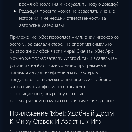
время обновления и как удалить новую догадку?
Редакция проекта может не разделять мнение
историки и не несший ответственности за
авторские материалы.
Приложение 1хBet позволяет миллионам игроков со
всего мира сделали ставки на спорт максимально
быстро же с любой части мира! Скачать 1xBet App
можно же пользователям Android, так и владельцам
устройств на iOS. Помимо этого, программные
продуктами для телефонов а компьютеров
предоставляют возможностей игрокам свободно
запрашивать информацию касательно
коэффициентов, подробную роспись
рассматриваемого матча и статистические данные.
Приложение 1xbet: Удобный Доступ
К Миру Ставок И Азартных Игр
Сохранить моё имя, email же адрес сайта а этом