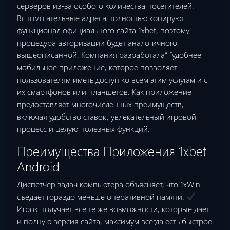
серверов из-за особого количества посетителей.
Вспомогательные адреса полностью копируют
функционал официального сайта 1xbet, поэтому
процедура авторизации будет аналогичного
вышеописанной. Компания разработала” “удобнее
мобильное приложение, которое позволяет
пользователям иметь доступ ко всем этим услугам и с
их смартфонов или планшетов. Как приложение
предоставляет многочисленных преимуществ,
включая удобство ставок, увлекательный игровой
процесс и целую полезных функций.
Преимущества Приложения 1xbet
Android
Диспетчер задач компьютера объясняет, что 1xWin
съедает гораздо меньше оперативной памяти.
Игрок получает все те же возможности, которые дает
и полную версия сайта, максимум всегда есть быстрое