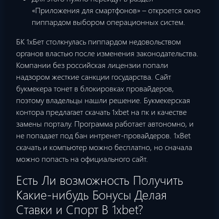
«Приложения для смартфонов» – откроется окно
пиппардом выбором операционных систем.
БК 1хБет столкнулась пиппардом недовольством
органов властью после изменения законодательства.
Компании без российская лицензии попали
надзором жесткие санкции государства. Сайт
букмекера тонет в блокировках провайдеров,
поэтому владельцы нашли решение. Букмекерская
контора предлагает скачать 1xbet на пк и качестве
замены порталу. Программа работает автономно, и
не попадает под бан интренет-провайдеров. 1xBet
скачать и компьютер можно бесплатно, но сначала
можно попасть на официального сайт.
Есть Ли возможность Получить
Какие-нибудь Бонусы Делая
Ставки и Спорт В 1xbet?