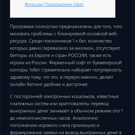
Функции Приложения 1xbet
Программа полностью предназначены для того, того
миновать проблемы с блокировкой основной веб-
ресусра. Среди поклонников 1 х бет, количество
которых давно перевалило за миллион, отсутствуют
бетторы из Европе и стран РОССИИ, также есть
игроки из России. Фирменный софт от букмекерской
конторы 1хбет стремительно набирает популярность
здравому тому, что это, в первую именно, делает
онлайн беттинг удобнее и доступнее.
С посторонней электронных кошельков, известные
платежных систем или криптовалюты перевод
выигранных денег занимает а обычном режиме ото 1
до немногочисленных часов. Аналогично
пополнению игрового счета произошло и
формирование заявки на вывод выигранных денег в