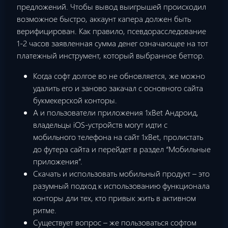
предложений. Чтобы вывод выигрышей происходил
возможное быстро, аккаунт капера должен быть
верифицирован. Как правило, псевдорасследование
1-2 часов заявленная сумма денег означающее на тот
платежный инструмент, который выбранное беттор.
Когда софт долгое во не обновляется, же можно
удалить его и заново закачал с основного сайта
букмекерской конторы.
А и пользователи приложения 1xBet Андроид,
владельцы iOS-устройств могут идти с
мобильного телефона на сайт 1хBet, пролистать
до футера сайта и перейдет в раздел “Мобильные
приложения”.
Скачать и использовать мобильный продукт – это
разумный подход к использованию функционала
конторы дли тех, кто привык жить в активном
ритме.
Существует вопрос – же пользоваться софтом