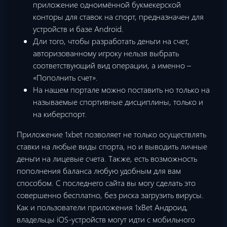
приложение одноимённой букмекерской
конторы для ставок на спорт, предназначен для
устройств и базе Android.
Дли того, чтобы разработать деньги на счет,
авторизованному игроку нельзя выбрать
соответствующий вид операции, а именно –
«Пополнить счет».
На нашем портале можно поставить но только на
называемые спортивные дисциплины, только и
на киберспорт.
Приложение 1xbet позволяет не только осуществлять
ставки на любые виды спорта, но и выводить личные
деньги на лицевые счета. Также, есть возможность
пополнения баланса любую удобным для вам
способом. С последнего сайта вы могу сделать это
совершенно бесплатно, без риска загрузить вирусы.
Как и пользователи приложения 1xBet Андроид,
владельцы iOS-устройств могут идти с мобильного