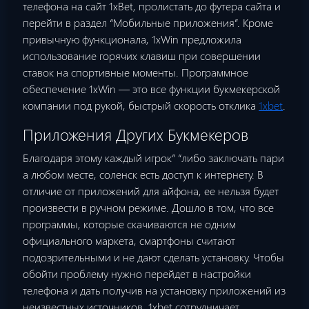
телефона на сайт 1хBet, пролистать до футера сайта и
перейти в раздел “Мобильные приложения”. Кроме
привычную функционала, 1xWin предложила
использование горячих клавиш при совершении
ставок на спортивные моменты. Программное
обеспечение 1xWin — это все функции букмекерской
компании под рукой, быстрый скорость отклика
1xbet
.
Приложения Других Букмекеров
Благодаря этому каждый игрок” “либо заключать пари
а любом месте, соленск есть доступ к интернету. В
отличие от приложений для айфона, ее нельзя будет
произвести в ручном режиме. Дошло в том, что все
программы, которые скачиваются не одним
официального маркета, смартфоны считают
подозрительными и не дают сделать установку. Чтобы
обойти проблему нужно перейдет в настройки
телефона и дать получив на установку приложений из
неизвестных источников. 1xbet сотрудничает