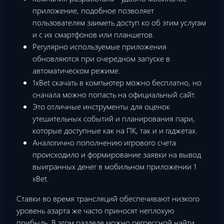
приложение, подобное позволяет
пользователям заиметь доступ ко об этим услугам
и с их смартфонов или планшетов.
Регулярно используемые приложения
обновляются при очередном запуске в
автоматическом режиме.
1xBet скачать в компьютер можно бесплатно, но
сначала можно попасть на официальный сайт.
Это отличные инструменты для оценок
утешительных событий и планирования пари,
которые доступные как на ПК, так и и гаджетах.
Аналогично пополнению игрового счета
происходило и формирование заявки на вывод
выигранных денег в мобильном приложении 1
xBet.
Ставки во время трансляций обеспечивают низкого
уровень азарта же часто приносят неплохую
прибыль. В этом разделе можно регрессной найти