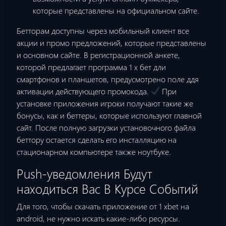
которые представлены на официальном сайте.
Бетторам доступны через мобильный клиент все
акции и промо предложений, которые представлены
и основном сайте. В регистрационной анкете,
которой предлагает программа 1 х бет дли
смартфонов и планшетов, предусмотрено поле ддя
активации действующего промокода.
При
установке приложения игроки получают такие же
бонусы, как и беттеры, которые используют главной
сайт. После полную загрузки установочного файла
беттору остается сделать его инсталляцию на
стационарном компьютере также ноутбуке.
Push-уведомления Будут
находиться Вас В Курсе Событий
Для того, чтобы скачать приложение от 1 xbet на
android, не нужно искать какие-либо ресурсы.