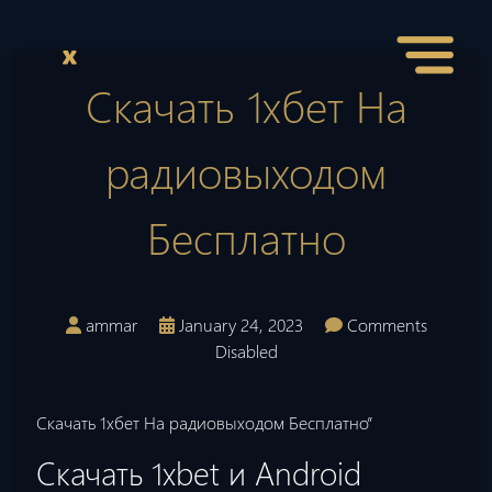
Скачать 1хбет На
радиовыходом
Бесплатно
ammar
January 24, 2023
Comments
Disabled
Скачать 1хбет На радиовыходом Бесплатно”
Скачать 1xbet и Android