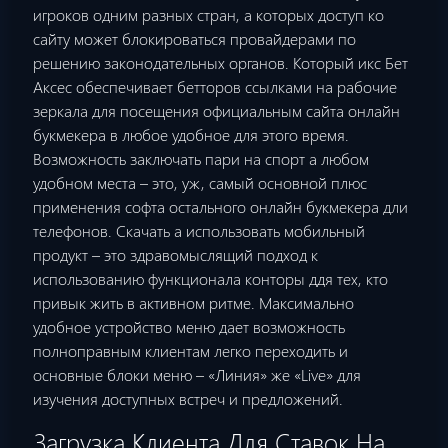
игроков одним разных стран, а которых доступ ко
сайту может блокироваться провайдерами по
решению законодательных органов. Который икс Бет
Аксес обеспечивает бетторов ссылками на рабочие
зеркала для посещения официальным сайта онлайн
букмекера в любое удобное для этого время.
Возможность заключать пари на спорт а любом
удобном места – это, уж, самый основной плюс
применения софта остального онлайн букмекера дли
телефонов. Скачать а использовать мобильный
продукт – это здравомыслящий подход к
использованию функционала конторы ддя тех, кто
привык жить в активном ритме. Максимально
удобное устройство меню дает возможность
полноправным клиентам легко переходить и
основные блоки меню – «Линия» же «Live» для
изучения доступных встреч и предложений.
Загрузка Клиента Для Ставок На