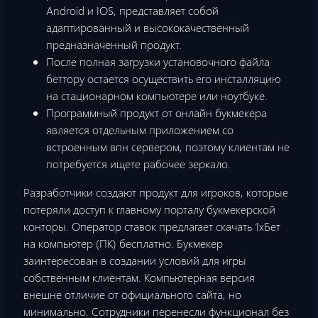
Android и IOS, представляет собой
адаптированный и высококачественный
предназначенный продукт.
После полная загрузки установочного файла
беттору остается осуществить его инсталляцию
на стационарном компьютере или ноутбуке.
Программный продукт от онлайн букмекера
является отдельным приложением со
встроенным впн сервером, поэтому клиентам не
потребуется ищете рабочее зеркало.
Разработчики создают продукт для игроков, которые
потеряли доступ к главному порталу букмекерской
конторы. Оператор ставок предлагает скачать 1хБет
на компьютер (ПК) бесплатно. Букмекер
заинтересован в создании условий для игры
собственным клиентам. Компьютерная версия
внешне отличие от официального сайта, но
минимально. Сотрудники перенесли функционал без