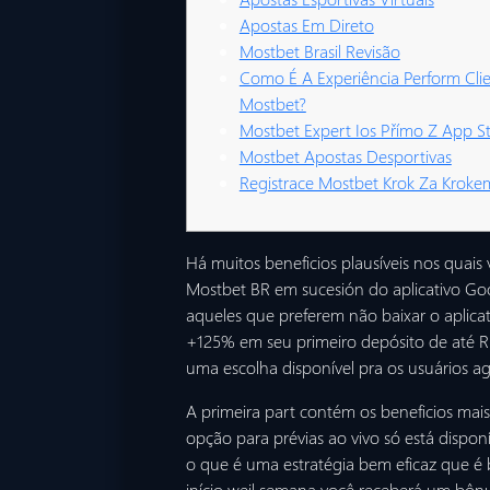
Apostas Em Direto
Mostbet Brasil Revisão
Como É A Experiência Perform Cli
Mostbet?
Mostbet Expert Ios Přímo Z App S
Mostbet Apostas Desportivas
Registrace Mostbet Krok Za Kroke
Há muitos beneficios plausíveis nos quais
Mostbet BR em sucesión do aplicativo G
aqueles que preferem não baixar o aplica
+125% em seu primeiro depósito de até R$ 2
uma escolha disponível pra os usuários a
A primeira part contém os beneficios mais
opção para prévias ao vivo só está dispon
o que é uma estratégia bem eficaz que é b
início weil semana você receberá um bôn