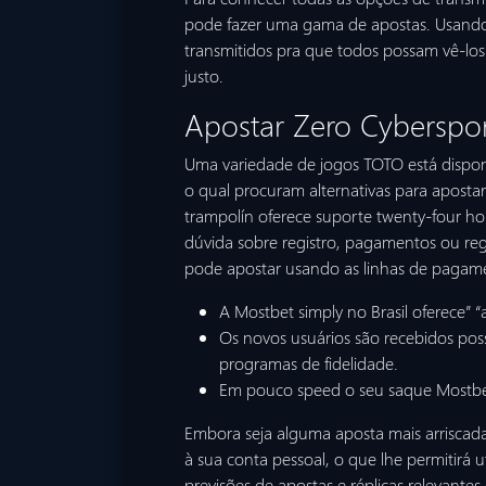
pode fazer uma gama de apostas. Usando
transmitidos pra que todos possam vê-los
justo.
Apostar Zero Cyberspo
Uma variedade de jogos TOTO está disponív
o qual procuram alternativas para apostar
trampolín oferece suporte twenty-four hor
dúvida sobre registro, pagamentos ou reg
pode apostar usando as linhas de pagamen
A Mostbet simply no Brasil oferece”
Os novos usuários são recebidos pos
programas de fidelidade.
Em pouco speed o seu saque Mostbet 
Embora seja alguma aposta mais arriscad
à sua conta pessoal, o que lhe permitirá u
previsões de apostas e réplicas relevan