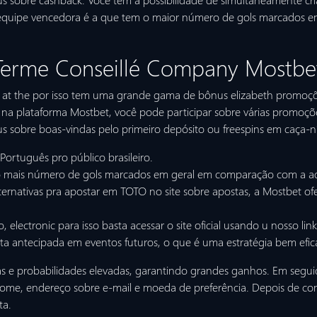
 equipe vencedora é a que tem o maior número de gols marcados 
Terme Conseillé Company Mostbe
 at the por isso tem uma grande gama de bônus elizabeth promoçõe
rar na plataforma Mostbet, você pode participar sobre várias promoç
sobre boas-vindas pelo primeiro depósito ou freespins em caça-
 Português pro público brasileiro.
o mais número de gols marcados em geral em comparação com a ad
lternativas pra apostar em TOTO no site sobre apostas, a Mostbet of
 electronic para isso basta acessar o site oficial usando u nosso link
a antecipada em eventos futuros, o que é uma estratégia bem efic
 e probabilidades elevadas, garantindo grandes ganhos. Em seguid
ome, endereço sobre e-mail e moeda de preferência. Depois de conc
ta.