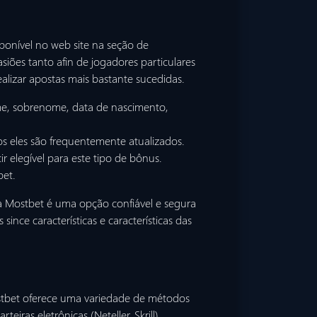
ponível no web site na seção de
casiões tanto afin de jogadores particulares
ealizar apostas mais bastante sucedidas.
me, sobrenome, data de nascimento,
os eles são frequentemente atualizados.
elegível para este tipo de bônus.
bet.
 a Mostbet é uma opção confiável e segura
ince características e características das
stbet oferece uma variedade de métodos
iras eletrônicas (Neteller, Skrill),