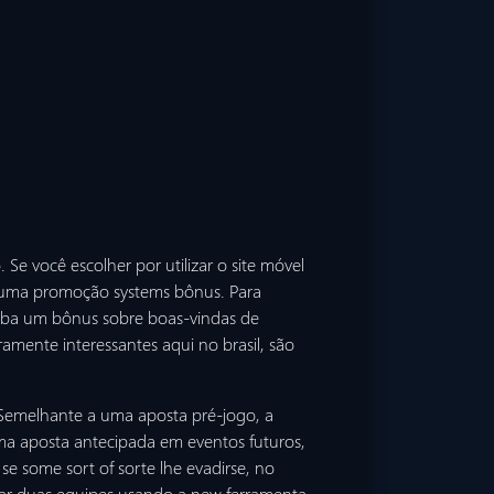
Se você escolher por utilizar o site móvel
huma promoção systems bônus. Para
eceba um bônus sobre boas-vindas de
ramente interessantes aqui no brasil, são
. Semelhante a uma aposta pré-jogo, a
uma aposta antecipada em eventos futuros,
se some sort of sorte lhe evadirse, no
iar duas equipes usando a new ferramenta