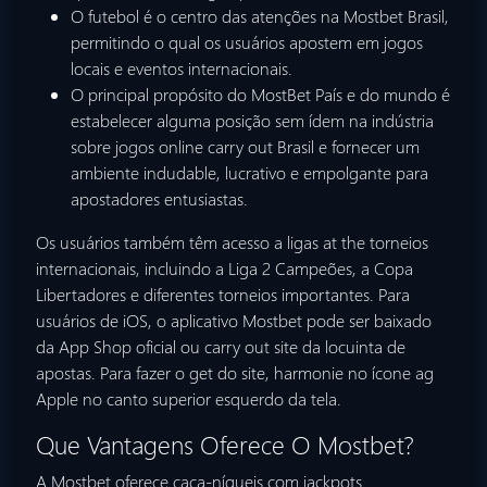
O futebol é o centro das atenções na Mostbet Brasil,
permitindo o qual os usuários apostem em jogos
locais e eventos internacionais.
O principal propósito do MostBet País e do mundo é
estabelecer alguma posição sem ídem na indústria
sobre jogos online carry out Brasil e fornecer um
ambiente indudable, lucrativo e empolgante para
apostadores entusiastas.
Os usuários também têm acesso a ligas at the torneios
internacionais, incluindo a Liga 2 Campeões, a Copa
Libertadores e diferentes torneios importantes. Para
usuários de iOS, o aplicativo Mostbet pode ser baixado
da App Shop oficial ou carry out site da locuinta de
apostas. Para fazer o get do site, harmonie no ícone ag
Apple no canto superior esquerdo da tela.
Que Vantagens Oferece O Mostbet?
A Mostbet oferece caça-níqueis com jackpots