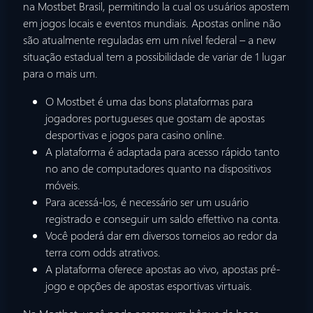
na Mostbet Brasil, permitindo la cual os usuários apostem
em jogos locais e eventos mundiais. Apostas online não
são atualmente reguladas em um nível federal – a new
situação estadual tem a possibilidade de variar de 1 lugar
para o mais um.
O Mostbet é uma das bons plataformas para
jogadores portugueses que gostam de apostas
desportivas e jogos para casino online.
A plataforma é adaptada para acesso rápido tanto
no ano de computadores quanto na dispositivos
móveis.
Para acessá-los, é necessário ser um usuário
registrado e conseguir um saldo effettivo na conta.
Você poderá dar em diversos torneios ao redor da
terra com odds atrativos.
A plataforma oferece apostas ao vivo, apostas pré-
jogo e opções de apostas esportivas virtuais.