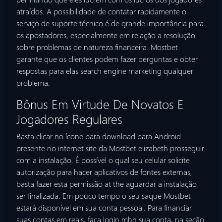
atraídos. A possibilidade de contatar rapidamente o
serviço de suporte técnico é de grande importância para
os apostadores, especialmente em relação a resolução
sobre problemas de natureza financeira. Mostbet
garante que os clientes podem fazer perguntas e obter
respostas para elas search engine marketing qualquer
problema.
Bônus Em Virtude De Novatos E
Jogadores Regulares
Basta clicar no ícone para download para Android
presente no internet site da Mostbet elizabeth prosseguir
com a instalação. É possível o qual seu celular solicite
autorização para hacer aplicativos de fontes externas,
basta fazer esta permissão at the aguardar a instalação
ser finalizada. Em pouco tempo o seu saque Mostbet
estará disponível em sua conta pessoal. Para financiar
suas contas em reais, faça login mhh sua conta, na seção