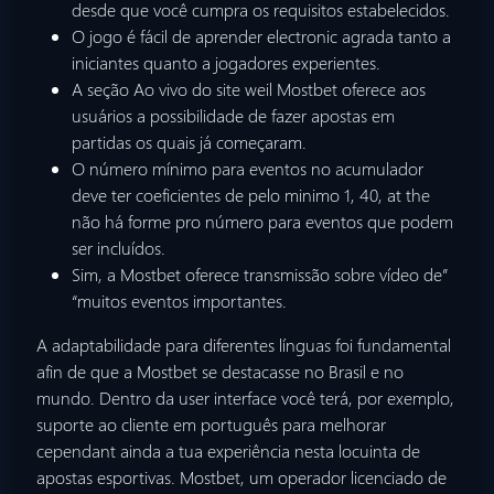
desde que você cumpra os requisitos estabelecidos.
O jogo é fácil de aprender electronic agrada tanto a
iniciantes quanto a jogadores experientes.
A seção Ao vivo do site weil Mostbet oferece aos
usuários a possibilidade de fazer apostas em
partidas os quais já começaram.
O número mínimo para eventos no acumulador
deve ter coeficientes de pelo minimo 1, 40, at the
não há forme pro número para eventos que podem
ser incluídos.
Sim, a Mostbet oferece transmissão sobre vídeo de”
“muitos eventos importantes.
A adaptabilidade para diferentes línguas foi fundamental
afin de que a Mostbet se destacasse no Brasil e no
mundo. Dentro da user interface você terá, por exemplo,
suporte ao cliente em português para melhorar
cependant ainda a tua experiência nesta locuinta de
apostas esportivas. Mostbet, um operador licenciado de