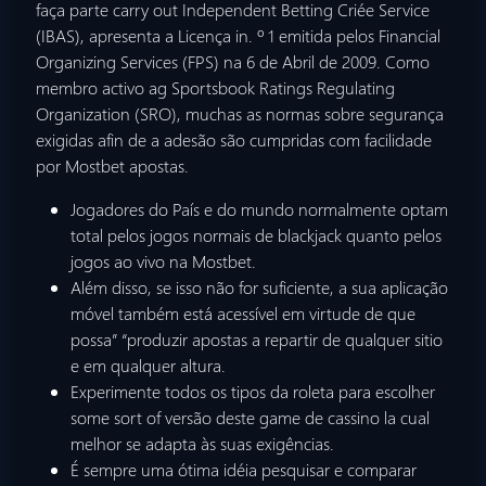
faça parte carry out Independent Betting Criée Service
(IBAS), apresenta a Licença in. º 1 emitida pelos Financial
Organizing Services (FPS) na 6 de Abril de 2009. Como
membro activo ag Sportsbook Ratings Regulating
Organization (SRO), muchas as normas sobre segurança
exigidas afin de a adesão são cumpridas com facilidade
por Mostbet apostas.
Jogadores do País e do mundo normalmente optam
total pelos jogos normais de blackjack quanto pelos
jogos ao vivo na Mostbet.
Além disso, se isso não for suficiente, a sua aplicação
móvel também está acessível em virtude de que
possa” “produzir apostas a repartir de qualquer sitio
e em qualquer altura.
Experimente todos os tipos da roleta para escolher
some sort of versão deste game de cassino la cual
melhor se adapta às suas exigências.
É sempre uma ótima idéia pesquisar e comparar