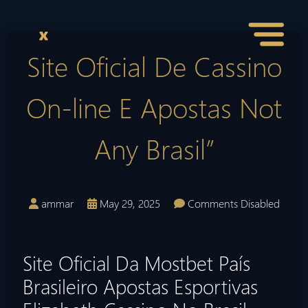
Site Oficial De Cassino
On-line E Apostas Not
Any Brasil”
ammar
May 29, 2025
Comments Disabled
Site Oficial Da Mostbet País
Brasileiro Apostas Esportivas