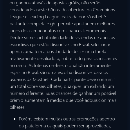
ou ganhos através de apostas grátis, não serão
considerados neste bônus. A cobertura da Champions
League e Leading League realizada por Mostbet é
bastante completa e ght permite apostar em melhores
jogos dos campeonatos com chances fenomenais.
Dentre some sort of infinidade de viviendas de apostas
esportivas que estão disponíveis no Brasil, selecionar
apenas uma tem a possibilidade de ser uma tarefa
relativamente desafiadora, sobre todo para os iniciantes
no ramo. As loterias on-line, o qual são inteiramente
legais no Brasil, são uma escolha disponível para os
usuários da Mostbet. Cada participante deve consumir
um total sobre seis bilhetes, qualquer um exibindo um
número diferente. Suas chances de ganhar um possível
prêmio aumentam à medida que você adquisición mais
bilhetes.
Porém, existem muitas outras promoções adentro
da plataforma os quais podem ser aproveitadas,