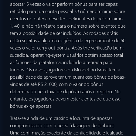
apostar 5 vezes o valor perform bônus para ser capaz
retirá-lo para tua conta pessoal. O número mínimo sobre
eventos no bateria deve ter coeficientes de pelo minimo
1, 40, e não há théatre para o número sobre eventos que
tem a possibilidade de ser incluídos. As rodadas grátis
estão sujeitas a alguma exigência de expresamente de 60
vezes o valor carry out bônus. Após the verificação bem-
sucedida, operating-system usuários obtêm acesso total
às funções da plataforma, incluindo a retirada para
fundos. Os novos jogadores da Mosbet no Brasil tem a
possibilidade de aproveitar um cuantioso bônus de boas-
vindas de até R$ 2. 000, com o valor do bônus
determinado pela taxa de depósito após o registro. No
entanto, os jogadores devem estar cientes de que esse
bônus exige apostas.
Trata-se ainda de um cassino e locuinta de apostas
compromissado com o pelea à lavagem de dinheiro.
Uma confirmação excelente da confiabilidade e lealdade