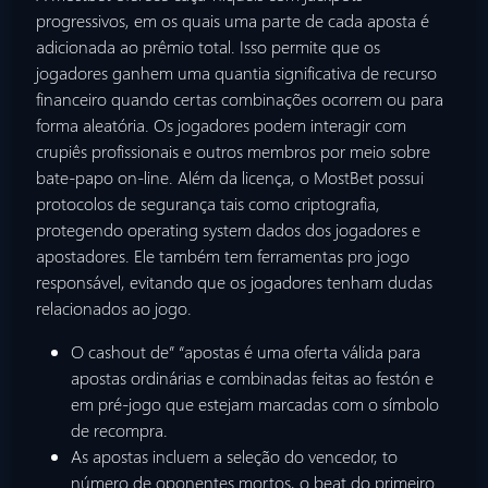
progressivos, em os quais uma parte de cada aposta é
adicionada ao prêmio total. Isso permite que os
jogadores ganhem uma quantia significativa de recurso
financeiro quando certas combinações ocorrem ou para
forma aleatória. Os jogadores podem interagir com
crupiês profissionais e outros membros por meio sobre
bate-papo on-line. Além da licença, o MostBet possui
protocolos de segurança tais como criptografia,
protegendo operating system dados dos jogadores e
apostadores. Ele também tem ferramentas pro jogo
responsável, evitando que os jogadores tenham dudas
relacionados ao jogo.
O cashout de” “apostas é uma oferta válida para
apostas ordinárias e combinadas feitas ao festón e
em pré-jogo que estejam marcadas com o símbolo
de recompra.
As apostas incluem a seleção do vencedor, to
número de oponentes mortos, o beat do primeiro