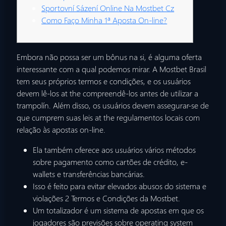
Sportovní Sázení Online Na Mostbet Cz
Como Faço Minha 1ª Aposta On-line?
Embora não possa ser um bônus na si, é alguma oferta
interessante com a qual podemos mirar. A Mostbet Brasil
tem seus próprios termos e condições, e os usuários
devem lê-los at the compreendê-los antes de utilizar a
trampolín. Além disso, os usuários devem assegurar-se de
que cumprem suas leis at the regulamentos locais com
relação às apostas on-line.
Ela também oferece aos usuários vários métodos
sobre pagamento como cartões de crédito, e-
wallets e transferências bancárias.
Isso é feito para evitar elevados abusos do sistema e
violações 2 Termos e Condições da Mostbet.
Um totalizador é um sistema de apostas em que os
jogadores são previsões sobre operating system