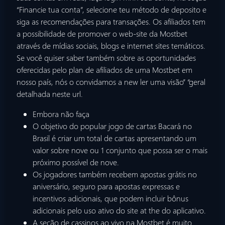
“Financie tua conta”, selecione teu método de deposito e
siga as recomendações para transações. Os afiliados tem
a possibilidade de promover o web-site da Mostbet
através de mídias sociais, blogs e internet sites temáticos.
Se você quiser saber também sobre as oportunidades
oferecidas pelo plan de afiliados de uma Mostbet em
nosso país, nós o convidamos a new ler uma visão” “geral
detalhada neste url.
Embora não faça
O objetivo do popular jogo de cartas Bacará no
Brasil é criar um total de cartas apresentando um
valor sobre nove ou 1 conjunto que possa ser o mais
próximo possível de nove.
Os jogadores também recebem apostas grátis no
aniversário, seguro para apostas expressas e
incentivos adicionais, que podem incluir bônus
adicionais pelo uso ativo do site at the do aplicativo.
A seção de cassinos ao vivo na Mostbet é muito