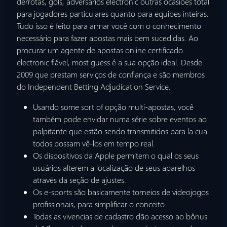
derrotas, gols, adversários electronic outras ocasiões total
para jogadores particulares quanto para equipes inteiras.
Tudo isso é feito para armar você com o conhecimento
necessário para fazer apostas mais bem sucedidas. Ao
procurar um agente de apostas online certificado
electronic fiável, most guess é a sua opção ideal. Desde
2009 que prestam serviços de confiança e são membros
do Independent Betting Adjudication Service.
Usando some sort of opção multi-apostas, você
também pode envidar numa série sobre eventos ao
palpitante que estão sendo transmitidos para la cual
todos possam vê-los em tempo real.
Os dispositivos da Apple permitem o qual os seus
usuários alterem a localização de seus aparelhos
através da seção de ajustes.
Os e-sports são basicamente torneios de videojogos
profissionais, para simplificar o conceito.
Todas as vivencias de cadastro dão acesso ao bônus