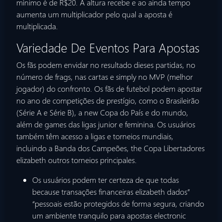
mínimo é de R$20. A altura recebe e ao ainda tempo
aumenta um multiplicador pelo qual a aposta é
multiplicada.
Variedade De Eventos Para Apostas
Os fãs podem envidar no resultado dieses partidas, no
número de frags, nas cartas e simply no MVP (melhor
jogador) do confronto. Os fãs de futebol podem apostar
no ano de competições de prestígio, como o Brasileirão
(Série A e Série B), a new Copa do País e do mundo,
além de games das ligas junior e feminina. Os usuários
também têm acesso a ligas e torneios mundiais,
incluindo a Banda dos Campeões, the Copa Libertadores
elizabeth outros torneios principales.
Os usuários podem ter certeza de que todas
because transações financeiras elizabeth dados”
“pessoais estão protegidos de forma segura, criando
um ambiente tranquilo para apostas electronic