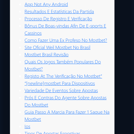
App Not Any Android
Resultados E Estatísticas Da Partida
Processo De Registro E Verificação
Bônus De Boas-vindas Afin De E-sports E
Cassinos
Como Fazer Uma Ex Profeso No Mostbet?
Site Oficial Weil Mostbet No Brasil
Mostbet Brasil Revisão
Quais Os Jogos Também Populares Do
Mostbet?
Registo At The Verificação No Mostbet”
“[newline]mostbet Para Dispositivos
Variedade De Eventos Sobre Apostas
Prós E Contras Do Agente Sobre Apostas
Do Mostbet
Guia Passo A Marcia Para Fazer 1 Saque Na
Mostbet
Ios
Tipos De Apostas Esportivas