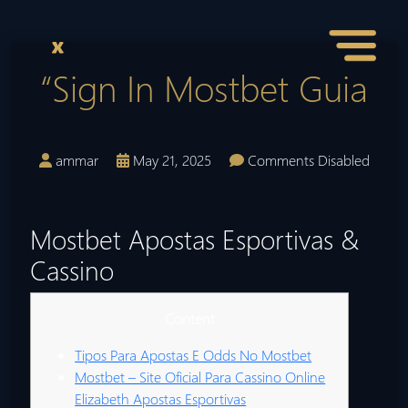
“Sign In Mostbet Guia
ammar
May 21, 2025
Comments Disabled
Mostbet Apostas Esportivas &
Cassino
Content
Tipos Para Apostas E Odds No Mostbet
Mostbet – Site Oficial Para Cassino Online
Elizabeth Apostas Esportivas