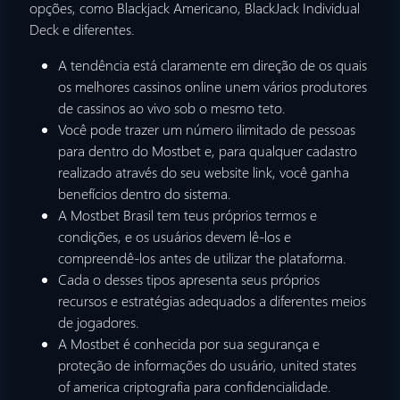
opções, como Blackjack Americano, BlackJack Individual
Deck e diferentes.
A tendência está claramente em direção de os quais
os melhores cassinos online unem vários produtores
de cassinos ao vivo sob o mesmo teto.
Você pode trazer um número ilimitado de pessoas
para dentro do Mostbet e, para qualquer cadastro
realizado através do seu website link, você ganha
benefícios dentro do sistema.
A Mostbet Brasil tem teus próprios termos e
condições, e os usuários devem lê-los e
compreendê-los antes de utilizar the plataforma.
Cada o desses tipos apresenta seus próprios
recursos e estratégias adequados a diferentes meios
de jogadores.
A Mostbet é conhecida por sua segurança e
proteção de informações do usuário, united states
of america criptografia para confidencialidade.