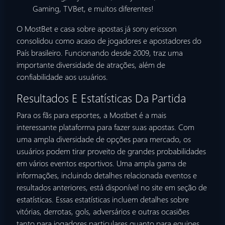
Gaming, TVBet, e muitos diferentes!
O MostBet e casa sobre apostas já sony ericsson
consolidou como acaso de jogadores e apostadores do
País brasileiro. Funcionando desde 2009, traz uma
importante diversidade de atrações, além de
confiabilidade aos usuários.
Resultados E Estatísticas Da Partida
Para os fãs para esportes, a Mostbet é a mais
interessante plataforma para fazer suas apostas. Com
uma ampla diversidade de opções para mercado, os
usuários podem tirar proveito de grandes probabilidades
em vários eventos esportivos. Uma ampla gama de
informações, incluindo detalhes relacionada eventos e
resultados anteriores, está disponível no site em seção de
estatísticas. Essas estatísticas incluem detalhes sobre
vitórias, derrotas, gols, adversários e outras ocasiões
tanto para jogadores particulares quanto para equipes