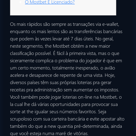
O Mostbet É Licenciado?
Os mais rápidos são sempre as transações via e-wallet,
enquanto os mais lentos são as transferências bancárias
que podem às vezes levar até 7 dias úteis. No geral,
neste segmento, the Mostbet obtém a new maior
classificação possível. É fácil à primeira vista, mas o que
siceramente complica o problema do jogador é que em
um certo momento, totalmente inesperado, o avião
acelera e desaparece de repente de uma vista. Hoje,
diversos países têm suas próprias loterias pra gerar
receitas pra administração sem aumentar os impostos.
Você também pode jogar loterias on-line na Mostbet, o
la cual lhe dá várias oportunidades para provocar sua
sorte at the igualar seus números favoritos. Seja
scrupoloso com sua carteira bancária e evite apostar alto
também do que a new quantia pré-determinada, ainda
que você esteja numa maré de vitórias.