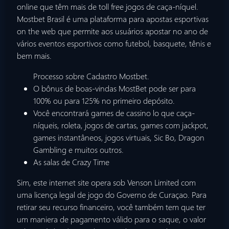
online que têm mais de toll free jogos de caça-níquel.
Mostbet Brasil é uma plataforma para apostas esportivas
on the web que permite aos usuários apostar no ano de
vários eventos esportivos como futebol, basquete, tênis e
bem mais.
Processo sobre Cadastro Mostbet.
O bônus de boas-vindas MostBet pode ser para
100% ou para 125% no primeiro depósito.
Você encontrará games de cassino lo que caça-
níqueis, roleta, jogos de cartas, games com jackpot,
games instantâneos, jogos virtuais, Sic Bo, Dragon
Gambling e muitos outros.
As salas de Crazy Time
Sim, este internet site opera sob Venson Limited com
uma licença legal de jogo do Governo de Curaçao. Para
retirar seu recurso financeiro, você também tem que ter
um maniera de pagamento válido para o saque, o valor