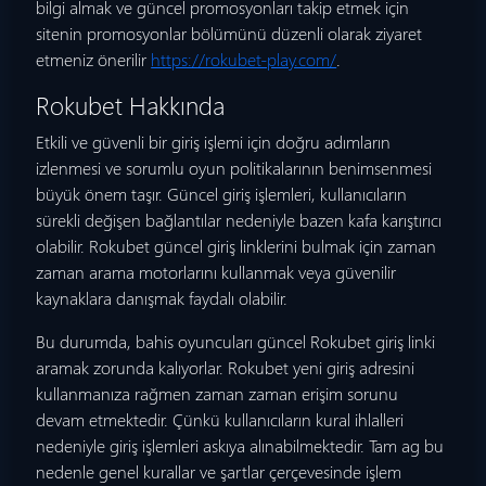
bilgi almak ve güncel promosyonları takip etmek için
sitenin promosyonlar bölümünü düzenli olarak ziyaret
etmeniz önerilir
https://rokubet-play.com/
.
Rokubet Hakkında
Etkili ve güvenli bir giriş işlemi için doğru adımların
izlenmesi ve sorumlu oyun politikalarının benimsenmesi
büyük önem taşır. Güncel giriş işlemleri, kullanıcıların
sürekli değişen bağlantılar nedeniyle bazen kafa karıştırıcı
olabilir. Rokubet güncel giriş linklerini bulmak için zaman
zaman arama motorlarını kullanmak veya güvenilir
kaynaklara danışmak faydalı olabilir.
Bu durumda, bahis oyuncuları güncel Rokubet giriş linki
aramak zorunda kalıyorlar. Rokubet yeni giriş adresini
kullanmanıza rağmen zaman zaman erişim sorunu
devam etmektedir. Çünkü kullanıcıların kural ihlalleri
nedeniyle giriş işlemleri askıya alınabilmektedir. Tam ag bu
nedenle genel kurallar ve şartlar çerçevesinde işlem