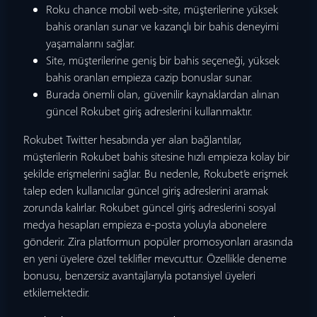
Roku chance mobil web-site, müşterilerine yüksek
bahis oranları sunar ve kazançlı bir bahis deneyimi
yaşamalarını sağlar.
Site, müşterilerine geniş bir bahis seçeneği, yüksek
bahis oranları empieza cazip bonuslar sunar.
Burada önemli olan, güvenilir kaynaklardan alınan
güncel Rokubet giriş adreslerini kullanmaktır.
Rokubet Twitter hesabında yer alan bağlantılar,
müşterilerin Rokubet bahis sitesine hızlı empieza kolay bir
şekilde erişmelerini sağlar. Bu nedenle, Rokubet’e erişmek
talep eden kullanıcılar güncel giriş adreslerini aramak
zorunda kalırlar. Rokubet güncel giriş adreslerini sosyal
medya hesapları empieza e-posta yoluyla abonelere
gönderir. Zira platformun popüler promosyonları arasında
en yeni üyelere özel teklifler mevcuttur. Özellikle deneme
bonusu, benzersiz avantajlarıyla potansiyel üyeleri
etkilemektedir.