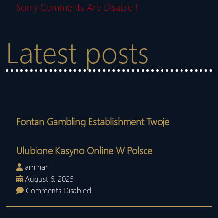
Sorry Comments Are Disable !
Latest posts
Fontan Gambling Establishment Twoje
Ulubione Kasyno Online W Polsce
ammar
August 6, 2025
Comments Disabled