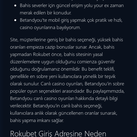
Bahis severler için güncel erişim yolu your ex zaman
merak edilen bir konudur.
Betandyou’te mobil giriş yapmak çok pratik ve hızlı,
casino oyunlarına bayılıyorum.
Site, müşterilerine geniş bir bahis seçeneği, yüksek bahis
oranları empieza cazip bonuslar sunar. Ancak, bahis
yapmadan Rokubet önce, bahis sitesinin yasal
düzenlemelere uygun olduğunu comienza güvenilir
olduğunu doğrulamanız önemlidir. Bu benefit teklifi,
genellikle en sobre yeni kullanıcılara yönelik bir teşvik
olarak sunulur. Canlı casino oyunları, Betandyou’in sobre
popüler oyun seçenekleri arasındadır. Bu paylaşımımızda,
Betandyou canlı casino oyunları hakkında detaylı bilgi
verilecektir. Betandyou’in canlı bahis seçeneği,
kullanıcılara anlık olarak güncellenen oranlar sunarak,
bahis yapma imkanı sağlar.
Rokubet Giriş Adresine Neden