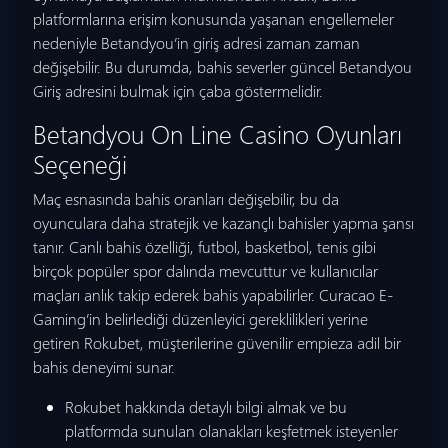
platformlarına erişim konusunda yaşanan engellemeler
nedeniyle Betandyou’in giriş adresi zaman zaman
değişebilir. Bu durumda, bahis severler güncel Betandyou
Giriş adresini bulmak için çaba göstermelidir.
Betandyou On Line Casino Oyunları
Seçeneği
Maç esnasında bahis oranları değişebilir, bu da
oyunculara daha stratejik ve kazançlı bahisler yapma şansı
tanır. Canlı bahis özelliği, futbol, basketbol, tenis gibi
birçok popüler spor dalında mevcuttur ve kullanıcılar
maçları anlık takip ederek bahis yapabilirler. Curacao E-
Gaming’in belirlediği düzenleyici gereklilikleri yerine
getiren Rokubet, müşterilerine güvenilir empieza adil bir
bahis deneyimi sunar.
Rokubet hakkında detaylı bilgi almak ve bu
platformda sunulan olanakları keşfetmek isteyenler