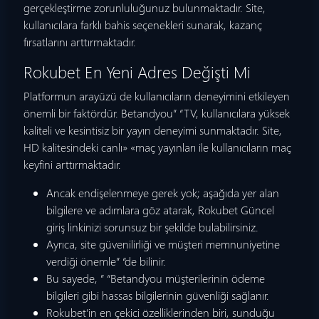
gerçekleştirme zorunluluğunuz bulunmaktadır. Site,
kullanıcılara farklı bahis seçenekleri sunarak, kazanç
fırsatlarını arttırmaktadır.
Rokubet En Yeni Adres Değişti Mi
Platformun arayüzü de kullanıcıların deneyimini etkileyen
önemli bir faktördür. Betandyou” “TV, kullanıcılara yüksek
kaliteli ve kesintisiz bir yayın deneyimi sunmaktadır. Site,
HD kalitesindeki canlı» «maç yayınları ile kullanıcıların maç
keyfini arttırmaktadır.
Ancak endişelenmeye gerek yok; aşağıda yer alan
bilgilere ve adımlara göz atarak, Rokubet Güncel
giriş linkinizi sorunsuz bir şekilde bulabilirsiniz.
Ayrıca, site güvenilirliği ve müşteri memnuniyetine
verdiği önemle” “de bilinir.
Bu sayede, ” “Betandyou müşterilerinin ödeme
bilgileri gibi hassas bilgilerinin güvenliği sağlanır.
Rokubet’in en çekici özelliklerinden biri, sunduğu