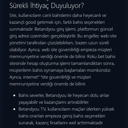
Sürekli İhtiyaç Duyuluyor?
Site, kullanıcıların canlı bahislerini daha heyecanlı ve
kazançlı good getirmek için, farklı bahis seçenekleri
sunmaktadır. Betandyou giriş işlemi, platformun güncel
giriş adresi üzerinden gerçekleştirilir. Bu engeller, web-site
yönetimi tarafından çözülebilirken, bazen uzun süreli
olabiliyor. Ayrıca, web site güvenilirliği empieza müşteri
memnuniyetine verdiği önemle de bilinir. Roku bet bahis
sitesinde hesap oluşturma işlemi tamamlandıktan sonra,
müşterilerin bahis oynamaya başlamaları mümkündür.
Ayrıca, internet” “site güvenilirliği ve müşteri
memnuniyetine verdiği önemle de bilinir.
Bahis severler, Betandyou ile heyecan dolu anlar
yaşayabilir ve kazançlarını artırabilirler.
Betandyou TV, kullanıcıların maçları izlerken yüksek
bahis oranları empieza geniş bahis seçenekleri
sunarak, kazanç fırsatlarını weil arttırmaktadır.