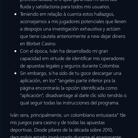
fluida y satisfactoria para todos mis usuarios.
Teniendo em relação à cuenta estos hallazgos,
aconsejamos a mis jugadores potenciales que lleven
a despojos una investigación exhaustiva y actúen
que tiene cautela anteriormente a new dejar dinero
en Bbrbet Casino.
Con el época, Iván ha desarrollado mi gran
capacidad em virtude de identificar mis operadores
de apuestas legales y seguros durante Colombia.
Sin embargo, si ha sido de tu goce descargar una
aplicación, en los” “angeles parte inferior pra la
página encontrarás la opción identificada como
“aplicación”, disadvantage al darle clic sólo tendrás o
qual seguir todas las instrucciones del programa.
Iván sera, principalmente, un colombiano entusiasta” “de
mis juegos para casino y de todas las apuestas
deportivas. Desde pilares de la década sobre 2010,
degutpilvis estado involucrado durante el apasionante