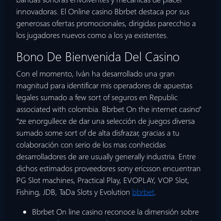
innovadoras. El Online casino Bbrbet destaca por sus
generosas ofertas promocionales, dirigidas parecchio a
los jugadores nuevos como a los ya existentes.
Bono De Bienvenida Del Casino
Con el momento, Iván ha desarrollado una gran
magnitud para identificar mis operadores de apuestas
legales sumado a few sort of seguros en Republic
associated with colombia. Bbrbet On the internet casino”
“ze enorgullece de dar una selección de juegos diversa
sumado some sort of de alta disfrazar, gracias a tu
colaboración con serio de los mas conhecidas
desarrolladores de are usually generally industria. Entre
dichos estimados proveedores sony ericsson encuentran
PG Slot machines, Practical Play, EVOPLAY, VOP Slot,
Fishing, JDB, TaDa Slots y Evolution
bbrbet
.
Bbrbet On line casino reconoce la dimensión sobre