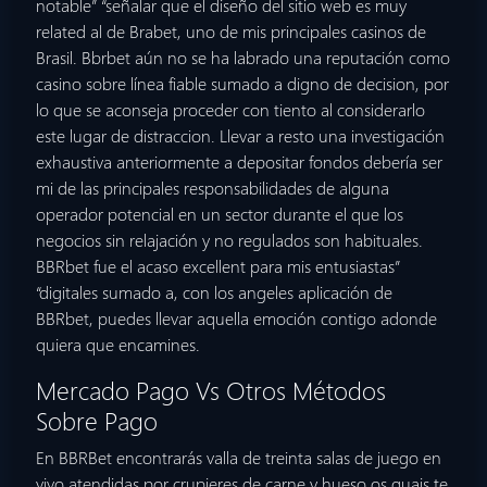
notable” “señalar que el diseño del sitio web es muy
related al de Brabet, uno de mis principales casinos de
Brasil. Bbrbet aún no se ha labrado una reputación como
casino sobre línea fiable sumado a digno de decision, por
lo que se aconseja proceder con tiento al considerarlo
este lugar de distraccion. Llevar a resto una investigación
exhaustiva anteriormente a depositar fondos debería ser
mi de las principales responsabilidades de alguna
operador potencial en un sector durante el que los
negocios sin relajación y no regulados son habituales.
BBRbet fue el acaso excellent para mis entusiastas”
“digitales sumado a, con los angeles aplicación de
BBRbet, puedes llevar aquella emoción contigo adonde
quiera que encamines.
Mercado Pago Vs Otros Métodos
Sobre Pago
En BBRBet encontrarás valla de treinta salas de juego en
vivo atendidas por crupieres de carne y hueso os quais te