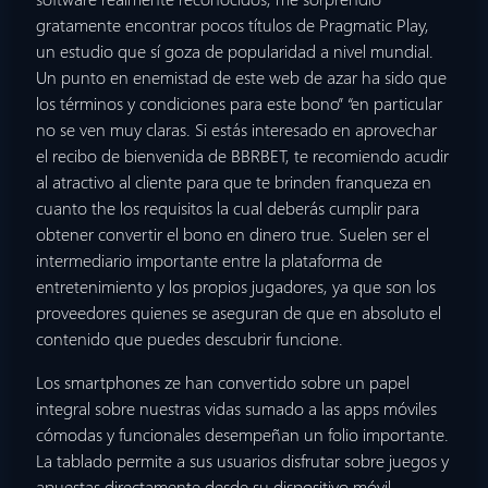
gratamente encontrar pocos títulos de Pragmatic Play,
un estudio que sí goza de popularidad a nivel mundial.
Un punto en enemistad de este web de azar ha sido que
los términos y condiciones para este bono” “en particular
no se ven muy claras. Si estás interesado en aprovechar
el recibo de bienvenida de BBRBET, te recomiendo acudir
al atractivo al cliente para que te brinden franqueza en
cuanto the los requisitos la cual deberás cumplir para
obtener convertir el bono en dinero true. Suelen ser el
intermediario importante entre la plataforma de
entretenimiento y los propios jugadores, ya que son los
proveedores quienes se aseguran de que en absoluto el
contenido que puedes descubrir funcione.
Los smartphones ze han convertido sobre un papel
integral sobre nuestras vidas sumado a las apps móviles
cómodas y funcionales desempeñan un folio importante.
La tablado permite a sus usuarios disfrutar sobre juegos y
apuestas directamente desde su dispositivo móvil,