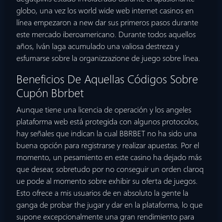
globo, una vez los world wide web internet casinos en
línea empezaron a new dar sus primeros pasos durante
este mercado iberoamericano. Durante todos aquellos
años, Iván laga acumulado una valiosa destreza y
esfumarse sobre la organizzazione de juego sobre línea.
Beneficios De Aquellas Códigos Sobre
Cupón Bbrbet
Aunque tiene una licencia de operación y los angeles
plataforma web está protegida con algunos protocolos,
hay señales que indican la cual BBRBET no ha sido una
buena opción para registrarse y realizar apuestas. Por el
momento, un pesamiento en este casino ha dejado más
que desear, sobretudo por no conseguir un orden claroq
ue pode al momento sobre exhibir su oferta de juegos.
Esto ofrece a mis usuarios de en absoluto la gente la
ganga de probar the jugar y dar en la plataforma, lo que
supone excepcionalmente una gran rendimiento para