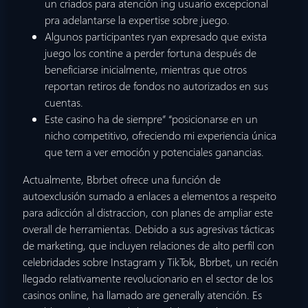
un criados para atención ing usuario excepcional
pra adelantarse la expertise sobre juego.
Algunos participantes ryan expresado que exista
juego los contine a perder fortuna después de
beneficiarse inicialmente, mientras que otros
reportan retiros de fondos no autorizados en sus
cuentas.
Este casino ha de siempre” “posicionarse en un
nicho competitivo, ofreciendo mi experiencia única
que tem a ver emoción y potenciales ganancias.
Actualmente, Bbrbet ofrece una función de
autoexclusión sumado a enlaces a elementos a respeito
para adicción al distraccion, con planes de ampliar este
overall de herramientas. Debido a sus agresivas tácticas
de marketing, que incluyen relaciones de alto perfil con
celebridades sobre Instagram y TikTok, Bbrbet, un recién
llegado relativamente revolucionario en el sector de los
casinos online, ha llamado are generally atención. Es