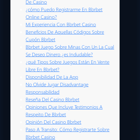
De Casino
¿cómo Puedo Registrarme En Bbrbet
Online Casino?
Mi Experiencia Con Bbrbet Casino
Beneficios De Aquellas Códigos Sobre
Cupón Bbrbet
Bbrbet Juego Sobre Minas Con Un La Cual
Se Deseo Dinero ¿es Indudable?
¿qué Tipos Sobre Juegos Están En Vente
Libre En Bbrbet?
Disponibilidad De La App
No Olvide Jugar Disadvantage
Responsabilidad
Reseña Del Casino Bbrbet
Opiniones Que Incluye Testimonios A
Respeito De Bbrbet
Opinión Del Casino Bbrbet
Paso A Transito: Cómo Registrarte Sobre
Bbrbet Casino