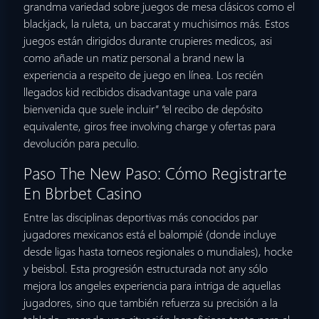
grandma variedad sobre juegos de mesa clásicos como el
blackjack, la ruleta, un baccarat y muchisimos más. Estos
juegos están dirigidos durante crupieres medicos, asi
como añade un matiz personal a brand new la
experiencia a respeito de juego en línea. Los recién
llegados kid recibidos disadvantage una vale para
bienvenida que suele incluir” “el recibo de depósito
equivalente, giros free involving charge y ofertas para
devolución para peculio.
Paso The New Paso: Cómo Registrarte
En Bbrbet Casino
Entre las disciplinas deportivas más conocidos par
jugadores mexicanos está el balompié (donde incluye
desde ligas hasta torneos regionales o mundiales), hocke
y beisbol. Esta progresión estructurada not any sólo
mejora los angeles experiencia para intriga de aquellas
jugadores, sino que también refuerza su precisión a la