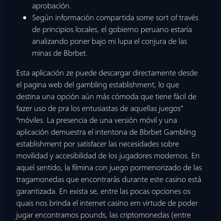
aprobación.
Según información compartida some sort of través
de principios locales, el gobierno peruano estaría
analizando poner bajo mi lupa el conjura de las
minas de Bbrbet.
Esta aplicación ze puede descargar directamente desde
el pagina web del gambling establishment, lo que
destina una opción aún más cómoda que tiene fácil de
fazer uso de pra los entusiastas de aquellas juegos”
“móviles. La presencia de una versión móvil y una
aplicación demuestra el intentona de Bbrbet Gambling
establishment por satisfacer las necesidades sobre
movilidad y accesibilidad de los jugadores modernos. En
aquel sentido, la filmina con juego pormenorizado de las
tragamonedas que encontrarás durante este casino está
garantizada. En exista se, entre las pocas opciones os
quais nos brinda el internet casino em virtude de poder
jugar encontramos pounds, las criptomonedas (entre