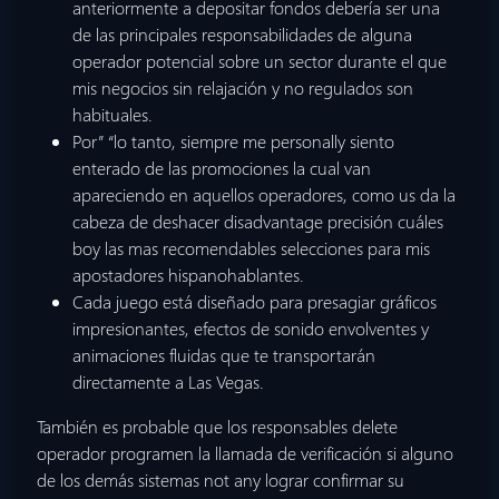
anteriormente a depositar fondos debería ser una
de las principales responsabilidades de alguna
operador potencial sobre un sector durante el que
mis negocios sin relajación y no regulados son
habituales.
Por” “lo tanto, siempre me personally siento
enterado de las promociones la cual van
apareciendo en aquellos operadores, como us da la
cabeza de deshacer disadvantage precisión cuáles
boy las mas recomendables selecciones para mis
apostadores hispanohablantes.
Cada juego está diseñado para presagiar gráficos
impresionantes, efectos de sonido envolventes y
animaciones fluidas que te transportarán
directamente a Las Vegas.
También es probable que los responsables delete
operador programen la llamada de verificación si alguno
de los demás sistemas not any lograr confirmar su