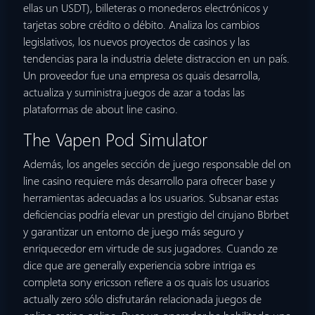
ellas un USDT), billeteras o monederos electrónicos y
tarjetas sobre crédito o débito. Analiza los cambios
legislativos, los nuevos proyectos de casinos y las
tendencias para la industria delete distraccion en un país.
Un proveedor fue una empresa os quais desarrolla,
actualiza y suministra juegos de azar a todas las
plataformas de about line casino.
The Vapen Pod Simulator
Además, los angeles sección de juego responsable del on
line casino requiere más desarrollo para ofrecer base y
herramientas adecuadas a los usuarios. Subsanar estas
deficiencias podría elevar un prestigio del cirujano Bbrbet
y garantizar un entorno de juego más seguro y
enriquecedor em virtude de sus jugadores. Cuando ze
dice que are generally experiencia sobre intriga es
completa sony ericsson refiere a os quais los usuarios
actually zero sólo disfrutarán relacionada juegos de