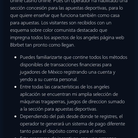
online casino online. Pues un operador ha habilitado una
sección concesión para las apuestas deportivas, para lo
que quiere enseñar que funciona también como casa
para apuestas. Los visitantes son recibidos con un
esquema sobre color comunista destacado que
impregna todos los aspectos de los angeles página web
Bbrbet tan pronto como llegan.
Puedes familiarizarte que contine todos los métodos
disponibles de transacciones financieras para
jugadores de México registrando una cuenta y
yendo a su cuenta personal.
Entre todas las características de los angeles
aplicación se encuentran mi amplia selección de
máquinas tragaperras, juegos de direccion sumado
a la sección para apuestas deportivas.
Dependiendo del país desde donde te registres, el
operador te generará un sistema de pago diferente
tanto para el depósito como para el retiro.