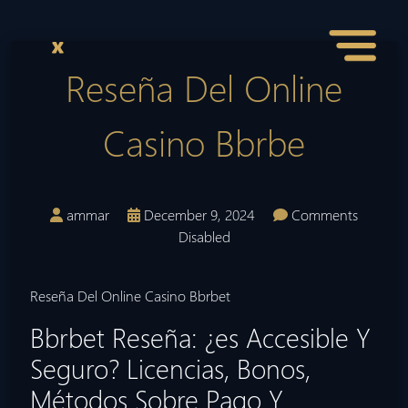
Reseña Del Online
Casino Bbrbe
ammar
December 9, 2024
Comments
Disabled
Reseña Del Online Casino Bbrbet
Bbrbet Reseña: ¿es Accesible Y
Seguro? Licencias, Bonos,
Métodos Sobre Pago Y