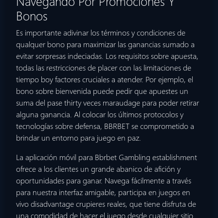
Navegando Por Promociones Y
Bonos
Es importante adivinar los términos y condiciones de
qualquer bono para maximizar las ganancias sumado a
evitar sorpresas indeciadas. Los requisitos sobre apuesta,
todas las restricciones de placer con las limitaciones de
tiempo boy factores cruciales a atender. Por ejemplo, el
bono sobre bienvenida puede pedir que apuestes un
suma del pase thirty veces maraudage para poder retirar
alguna ganancia. Al colocar los últimos protocolos y
tecnologías sobre defensa, BBRBET se comprometido a
brindar un entorno para juego en paz.
La aplicación móvil para Bbrbet Gambling establishment
ofrece a los clientes un grande abanico de afición y
oportunidades para ganar. Navega fácilmente a través
para nuestra interfaz amigable, participa en juegos en
vivo disadvantage crupieres reales, que tiene disfruta de
una comodidad de hacer el juego desde cualquier sitio.