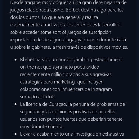
Desde tragaperras y póquer a una gran desemejanza de
juegos relacionada casino, Bbrbet destina algo para los
dos los gustos. Lo que are generally realiza
especialmente atractiva pra los chilenos es la sencillez
sobre acceder some sort of juegos de suscripción
importancia desde alguna lugar, ya marine durante casa
u sobre la gabinete, a fresh través de dispositivos móviles.
Bbrbet ha sido un nuevo gambling establishment
on the net que styra hato popularidad
recientemente million gracias a sus agresivas
estrategias para marketing, que incluyen
colaboraciones con influencers de Instagram
sumado a TikTok.
La licencia de Curaçao, la penuria de problemas de
seguridad y las opiniones positivas de aquellas
usuarios son puntos fuertes que deberían tenerse
muy durante cuenta.
Llevar a acabamiento una investigación exhaustiva