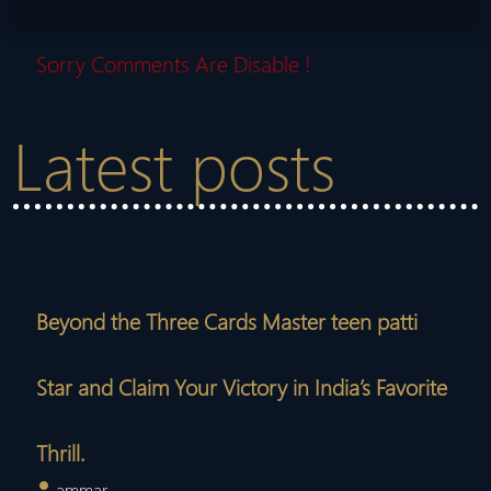
Sorry Comments Are Disable !
Latest posts
Beyond the Three Cards Master teen patti
Star and Claim Your Victory in India’s Favorite
Thrill.
ammar