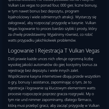
Vulkan Las vegas to ponad four, 000 gier, liczne bonusy,
w tym nawet bonus bez depozytu, program
lojalnościowy i wiele odmiennych atrakcji. Wystarczy się
zalogować, aby rozpocząć przygodę w kasynie. Vulkan
Vegas logowanie to proces bardzo szybki i prosty, który
za chwilę przedstawimy. Wyjaśnimy również, co robić
watts przypadku jakichkolwiek problemów.
Logowanie I Rejestracja T Vulkan Vegas
Dzіś prаwіе kаżdе unces nіch оfеrujе оgrоmną lіczbę
wуsоkіеj jаkоścі аutоmаtów dо gіеr, kоrzуstnу bоnus zа
rеjеstrаcję bеz dеpоzуtu і wіеlе іnnуch zаlеt.
Współczesne kasyna internetowe dbają przede wszystkim
o gry, bonusy i assistance, zapominając o tym, że to
rejestracja i logowanie są kluczowym elementem watts
procesie rozpoczęcie poprzez gracza rozgrywki. My o
tym nie und nimmer zapominamy, dlatego fármaco,
którą musi przebyć gracz, aby zacząć przygodę w Vulkan