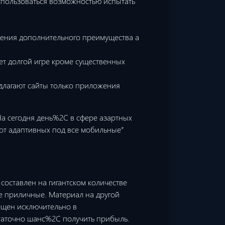
спользоваться возможностью испытать
дения дополнительного преимущества а
т долгой игре кроме существенных
длагают сайты только приложения
На сегодня день%2C в сфере азартных
от адаптивных под все мобильные”
й составлен на гигантском количестве
е приличные. Материал на другой
ещен исключительно в
статочно шанс%2C получить прибыль.