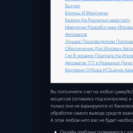
Выплат
Бонусы И Фриспины
Казино На Реальные кварплату
Именитые Разработчики Игров
Автоматов
Лучшие Производители Програ
Обеспечения Для Игровых Авто
Где В украине Поиграть На Игро
Автоматах 777 в Реальные День
Критерии Отбора И Оценок Каз
Вы пополняете счет на любое сумму%2
эксцессов (оставаясь под контролем) 
только они не варьируются от банковс
обработке самого вывода средств важно
А этом любом него вас не будет необх
Онлайн гемблинг развивается с к