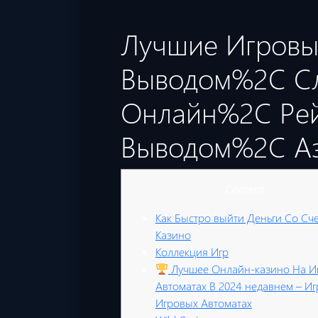
Лучшие Игровы
Выводом%2C Сл
Онлайн%2C Рей
Выводом%2C Аз
Content
Как Быстро выйти Деньги Со Сче
Казино
Коллекция Игр
Лучшее Онлайн-казино На И
Автоматах В 2024 недавнем – Иг
Игровых Автоматах