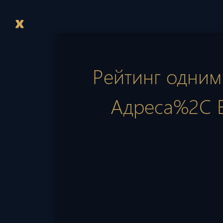
Рейтинг одни
Адреса%2C В