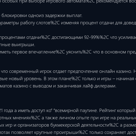
о особых при выборе игрового автомата%2C рекомендуется во
блокировки одноиз задержки выплат.
параметры работу слотов%2C изменяя процент отдачи для дове
процентами отдачи%2C достигающими 92-99%%2C что усиливае
упные выигрыши.
иметь первое впечатление%2C уяснить%2C что в основном пре
что современный игрок отдает предпочтение онлайн казино. 
ые новый уровень. В этом плане%2C только и игры – начиная 
матов казино с выводом и заканчивая лайф дилерами.
 21 года а иметь доступ ко” “всемирной паутине. Рейтинг которы
тных мнениях%2C а также личном опыте при игре на реальны
ых игр и организаторов букмекерской деятельности%2C а разм
 слотах позволяет крупные проигрыши%2C только сохраняет до