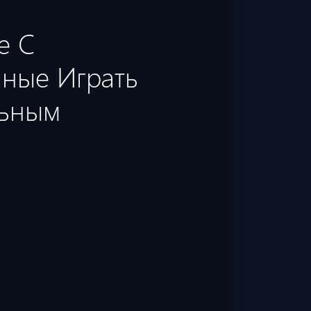
е С
ные Играть
льным