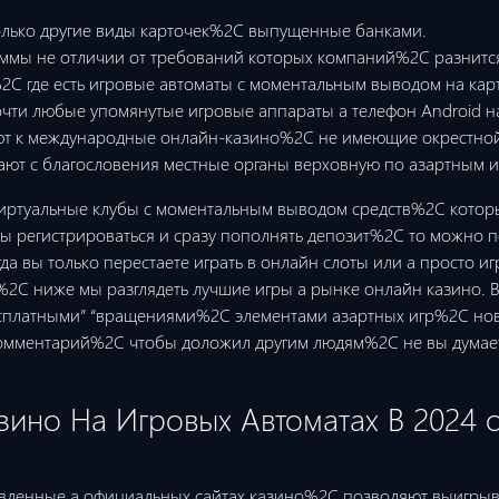
олько другие виды карточек%2C выпущенные банками.
ммы не отличии от требований которых компаний%2C разнится
C где есть игровые автоматы с моментальным выводом на карт
очти любые упомянутые игровые аппараты а телефон Android н
ют к международные онлайн-казино%2C не имеющие окрестно
ают с благословения местные органы верховную по азартным и
ртуальные клубы с моментальным выводом средств%2C которые 
овы регистрироваться и сразу пополнять депозит%2C то можно п
да вы только перестаете играть в онлайн слоты или а просто иг
%2C ниже мы разглядеть лучшие игры а рынке онлайн казино. 
платными” “вращениями%2C элементами азартных игр%2C но
комментарий%2C чтобы доложил другим людям%2C не вы думает
ино На Игровых Автоматах В 2024 о
вленные а официальных сайтах казино%2C позволяют выигрыв