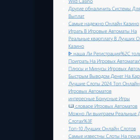
Wild Casino
Другие обналичить Системы Для
Выплат
Самые надежно Онлайн Казино
Играть В Игровые Автоматы На
Реальные кварплату В Лучших 
Казино
ᐈ наша Ли Регистрация%2C тол
Поиграть На Игровых Автомата
Плюсы и Минусы Игровых Автом
Быстрым Выводом Денег На Кар
Лучшие Слоты 2024 Топ Онлайн
Игровых Автоматов
интересные Бонусные Игры
словаре Игровых Автоматов
Можно Ли выиграем Реальные Д
Слотах%3F
Топ-10 Лучших Онлайн Слотов
Самые известны Слоты На при