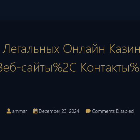
м Легальных Онлайн Кази
еб-сайты%2C Контакты%
ammar
December 23, 2024
Comments Disabled