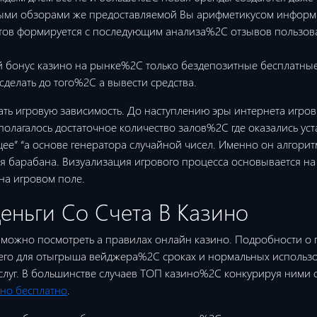
ыми обзорами же предоставляемой Вы арифметикусом информа
ов формируется с последующим анализа%2C отзывов пользова
 бонус казино на рынке%2C только бездепозитные бесплатны
делать до того%2C а вывести средства.
ать игровую зависимость. До наступлению эры интернета игро
олагалось достаточное количество залов%2C где оказались ус
щее” “а основе генератора случайной чисел. Именно он алгор
ия барабана. Визуализация игрового процесса основывается н
на игровом поле.
еньги Со Счета В Казино
можно посмотреть а правилах онлайн казино. Подробности о 
го для отыгрыша вейджера%2C сроках и нормальных использо
услуг. В большинстве случаев ТОП казино%2C конкурируя ним
ино бесплатно
.