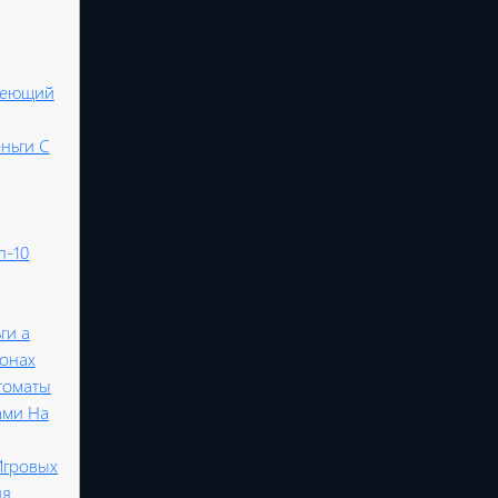
меющий
ньги С
п-10
ги а
онах
томаты
ами На
Игровых
ия