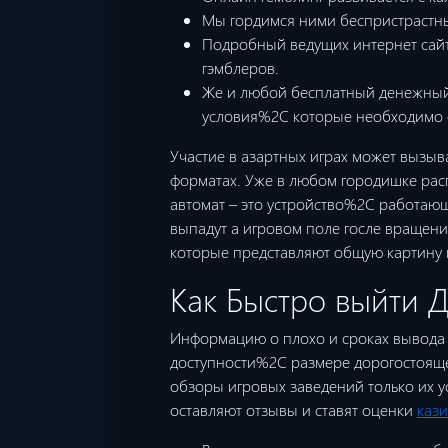
Мы гордимся ними беспристрастн
Подробный ведущих интернет сайт
гэмблеров.
Же и любой бесплатный денежный
условия%2C которые необходимо с
Участие в азартных играх может вызыв
форматах. Уже в любом городишке расп
автомат – это устройство%2C работаю
выпадут а игровом поле госле вращен
которые представляют общую картину 
Как Быстро выйти Д
Информацию о плохо и сроках вывода 
доступности%2C размере дорогостояще
обзоры игровых заведений только их 
оставляют отзывы и ставят оценки
каз