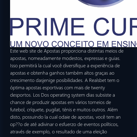
Este web site de Apostas proporciona distintas meios de
apostas, nomeadamente modestos, expressas e guias.
Isso permitirá la cual você diversifique a experiência de
apostas e obtenha ganhos também altos graças ao
crescimento dasjenige posibilidades. A Realsbet tem o
óptima apostas esportivas com mais de twenty
desportos. Los Dos operating system dias subsiste a
chance de produzir apostas em vários torneios de
futebol, críquete, pugilat, ténis e muitos outros. Além
disto, possuindo la cual odaie de apostas, você tem an
op??o de até adivinar o esfuerzo de eventos políticos,
através de exemplo, o resultado de uma eleição