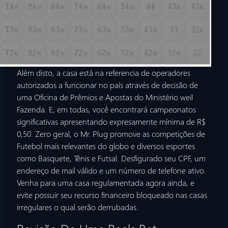
Além disto, a casa está na referencia de operadores
autorizados a funcionar no país através de decisão de
uma Oficina de Prêmios e Apostas do Ministério weil
Fazenda. E, em todas, você encontrará campeonatos
significativas apresentando expresamente mínima de R$
0,50. Zero geral, o Mr. Plug promove as competições de
Futebol mais relevantes do globo e diversos esportes
como Basquete, Tênis e Futsal. Desfigurado seu CPF, um
endereço de mail válido e um número de telefone ativo.
Venha para uma casa regulamentada agora ainda, e
evite possuir seu recurso financeiro bloqueado nas casas
irregulares o qual serão derrubadas.