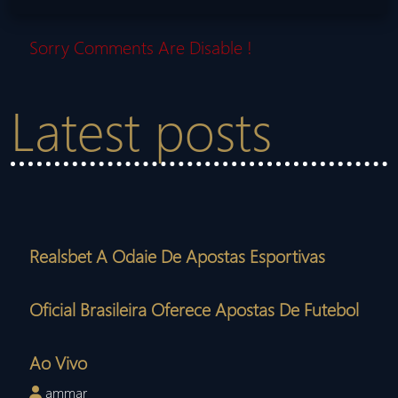
Sorry Comments Are Disable !
Latest posts
Realsbet A Odaie De Apostas Esportivas
Oficial Brasileira Oferece Apostas De Futebol
Ao Vivo
ammar