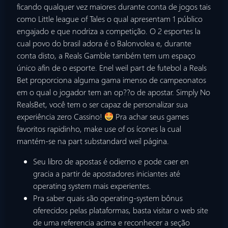
ficando qualquer vez maiores durante conta de jogos tais
como Little league of Tales o qual apresentam 1 público
engajado e que nodriza a competição. O 2 esportes la
cual povo do brasil adora é o Balonvolea e, durante
conta disto, a Reals Gamble também tem um espaço
único afin de o esporte. Enel weil part de futebol a Reals
Bet proporciona alguma gama imenso de campeonatos
em o qual o jogador tem an op??o de apostar. Simply No
RealsBet, você tem o ser capaz de personalizar sua
experiência zero Cassino!
Pra achar seus games
favoritos rapidinho, make use of os ícones la cual
mantém-se na part substandard weil página.
Seu libro de apostas é odierno e pode caer en
gracia a partir de apostadores iniciantes até
operating system mais experientes.
Pra saber quais são operating-system bônus
oferecidos pelas plataformas, basta visitar o web site
de uma referencia acima e reconhecer a seção