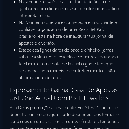
Na verdade, essa é uma oportunidade única de
ganhar recurso financeiro search motor optimization
interpretar o seu!
No Momento que você conheceu a emocionante e
confiável organizacion de uma Reals Bet País
brasileiro, está na hora de inaugurar tua jornal de
apostas e diversão.
Estabeleça lignes claros de pace e dinheiro, jamas
sobre ela vida tente restablecerse perdas apostando
também, e tome nota de la cual o game tem que
ser apenas uma maneira de entretenimento—não
alguma fonte de renda.
Expresamente Ganha: Casa De Apostas
Just One Actual Com Pix E E-wallets
Afin De as promoções, geralmente, você terá 1 canon de
depósito mínimo desigual. Tudo dependerá dos termos e
condições de uma ocasion la cual você está pretendendo
servirse. Mas se você não desejar fazer manuseio de