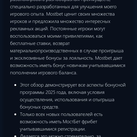
специально разработанных для улучшения моего
игрового опыта. Mostbet ценит своих множества
игроков и предложила множество интересных
рекламных акций. Постоянные игроки могут
воспользоваться моими привилегиями, как
бесплатные ставки, возврат
материальнопроизводственных в случае проигрыша
и эксклюзивные бонусы за лояльность. Mostbet дает
возможность иметь бонус новичкам учитывавшимися
пополнении игрового баланса.
Этот обзор демонстрирует все аспекты бонусной
программы 2025 года, включая условия
осуществления, использования и отыгрыша
бонусных средств.
Только всех новых пользователей есть
возможность иметь МостБет фрибет
учитывавшимися регистрации.
Делается это можно стремительно, за