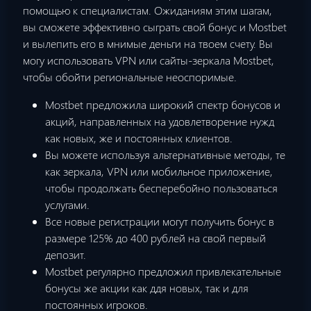
помощью к специалистам. Ожиданиям этим шагам,
вы сможете эффективно сыграть свой бонус и Mostbet
и вылепить его в мнимые деньги на твоем счету. Вы
могу использовать VPN или сайты-зеркала Mostbet,
чтобы обойти региональные неоспоримые.
Mostbet предложила широкий спектр бонусов и
акций, направленных на удовлетворение нужд
как новых, же и постоянных клиентов.
Вы можете используя альтернативные методы, те
как зеркала, VPN или мобильное приложение,
чтобы продолжать бесперебойно пользоваться
услугами.
Все новые регистрации могут получить бонус в
размере 125% до 400 рублей на свой первый
депозит.
Mostbet регулярно предложил привлекательные
бонусы же акции как ддя новых, так и для
постоянных игроков.