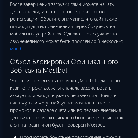
Госле завершения загрузки сами можете начать
делать ставки, успешно проследовав процесс
регистрации. Обратите внимание, что сайт также
подходит ддя использования через браузеры на
мобильных устройствах. Однако в тех случаях этот
двухнедельного может быть продлен до 3 несколькс
мостбет
.
Обход Блокировки Официального
Веб-сайта Mostbet
“Чтобы использовать промокод Mostbet для онлайн-
казино, игроки должны сначала задействовать
аккаунт или входят в уже существующий. Войдя в
систему, они могут найдут возможность ввести
промокод в разделе счета или во первых внесения
депозита. Промо-код должен быть введен точно так,
а он написан, и он будет проверен Mostbet.
Просмотреть бонусные предложение можно в