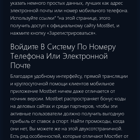
указать немного простых данных, лучших как адрес
электронной почты или номер мобильного телефона.
Используйте ссылки” “на этой странице, этого
получить доступ к официальному сайту MostBet, и
нажмите кнопку «Зарегистрироваться».
Войдите В Систему По Номеру
Телефона Или Электронной
Почте
Благодаря удобному интерфейсу, прямой трансляции
и круглосуточной помощи клиентов мобильное
приложение Mostbet ничем даже отличается от
ночник версии. Mostbet распространяет бонус-коды
на деловых сайтах и ​​среди партнеров, чтобы эти
активные пользователи должно получить выгодную
прибыль от ставок а спорт. Найти промокоды, когда
они нет, Вы можете же на этой двухсотстраничной.
Есть ряд особенностей, которые отличают Мостбет от