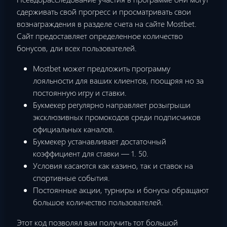
сдерживать свой прогресс и просматривать свои
вознаграждения в разделе счета на сайте Mostbet.
Сайт предоставляет определенное количество
бонусов, дли всех пользователей.
Mostbet может предложить программу
лояльности для ваших клиентов, поощряя но за
постоянную игру и ставки.
Букмекер регулярно направляет розыгрыши
эксклюзивных промокодов среди подписчиков
официальных каналов.
Букмекер устанавливает достаточный
коэффициент для ставки — 1. 50.
Условия касаются как казино, так и ставок на
спортивные события.
Постоянные акции, турниры и бонусы обращают
большое количество пользователей.
Этот код позволял вам получить тот большой