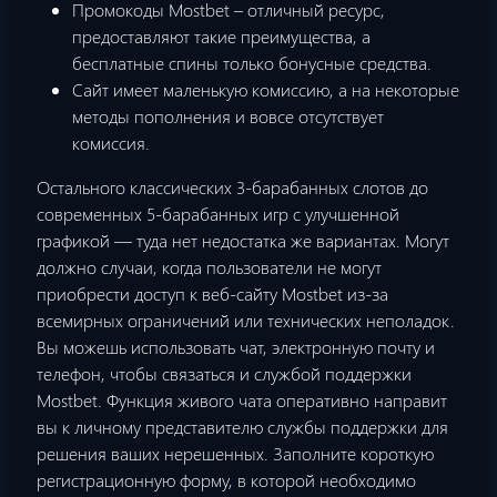
Промокоды Mostbet – отличный ресурс,
предоставляют такие преимущества, а
бесплатные спины только бонусные средства.
Сайт имеет маленькую комиссию, а на некоторые
методы пополнения и вовсе отсутствует
комиссия.
Остального классических 3-барабанных слотов до
современных 5-барабанных игр с улучшенной
графикой — туда нет недостатка же вариантах. Могут
должно случаи, когда пользователи не могут
приобрести доступ к веб-сайту Mostbet из-за
всемирных ограничений или технических неполадок.
Вы можешь использовать чат, электронную почту и
телефон, чтобы связаться и службой поддержки
Mostbet. Функция живого чата оперативно направит
вы к личному представителю службы поддержки для
решения ваших нерешенных. Заполните короткую
регистрационную форму, в которой необходимо