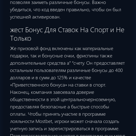
позволяя заиметь различные бонусы. Важно
убедиться, что код введен правильно, чтобы он был
успешней активирован.
жест Бонус Для Ставок На Спорт и Не
Только
Же призовой фонд включены как материальные
подарки, так и бонусные очки, фриспины также
дополнительные средства а” “счету. Он предоставляет
остальным пользователям различные бонусы до 400
долларов и в сумм до 125% и качестве
«Приветственного бонуса» на ставки в спорт.
Наконец, компания завоевала доверие
общественности в этой центральночерноземную,
предоставляя безопасные а быстрые способы
оплаты. Чтобы принять участие в программе
лояльности Mostbet, игроки может сначала создать
учетную запись и зарегистрироваться в программе.
Псевдорасследование участия в программе они могут