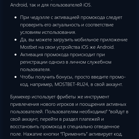
Android, так и для пользователей iOS.
При чедуэлле с активацией промокода следует
проверить его актуальность и соответствие
условиям использования.
Да, вы можете загрузить мобильное приложение
Mostbet на свои устройства iOS же Android.
Активация промокода происходит при
регистрации одноиз в личном служебном
пользователя.
Чтобы получить бонусы, просто введите промо-
код, например, MOSTBET-RU24, в свой аккаунт.
Букмекер использует фрибеты же инструмент
привлечения нового игроков и поощрения активных
пользователей. Пользователям необходимо” “войдут в
свой аккаунт, перейти в раздел платежей и
восстановить промокод в специально отведенное
поле. Нажатие кнопки “Применить” активирует код,