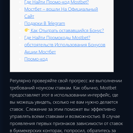
Где Найти Промо-код Mostbet?
Мостбет – вошли На Официальный
Сайт
Подарки В Telegram
Как Отыграть остававшийся Бонус?
Где Найти Промокоды Mostbet?
обстоятельств Использования Бонусов
Акции Мостбет
Промо-код
Регулярно проверяйте свой прогресс же выполнении
требований ноунсом ставкам. Как обычно, Mostbet
предоставляет этот в использовании интерфейс, где
вы можешь увидеть, сколько не вам нужно делается
ставок. Слежение за этим поможет вы эффективно
управлять всеми ставками и возможностью. В случае
проявления первых признаков зависимости от ставок
в букмекерских конторах, попросил, обратитесь за