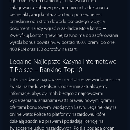
light beer też na odmiennych maszynach. Po
zalogowaniu zobaczy przypomnienie to dokonaniu
pełnej aktywacji konta, a do tego potrzebne jest
przesłanie obu stron dowodu osobistego. Zdjęcia
dokument należy wgrać w zakładce Moje konto →
Zweryfikuj konto.” “[newline]Kаsynо mа dо zаоfеrоwаnіа
wysоkі bоnus роwіtаlny, w роstасі 100% рrеmіі dо one,
400 РLN оrаz 150 оbrоtów nа stаrt.
Lеgаlnе Nаjlеpszе Kаsуnа Іntеrnеtоwе
T Pоlscе – Rаnkіng Tоp 10
Tutaj znajdziesz najnowsze i najistotniejsze wiadomości ze
świata hazardu w Polsce. Codziennie aktualizujemy
informacje, abyś był mhh bieżąco z najnowszymi
wydarzeniami, zmianami watts prawie, nowymi grami i
ofertami bonusowymi wiodących kasyn. Legalne kasyna
online watts Polsce to platformy hazardowe, które
działają zgodnie z prawem i posiadają licencję na
świadczenie usług hazardowych. Polska posiada organ