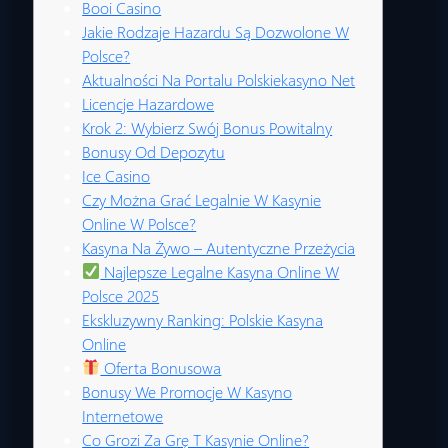
Booi Casino
Jakie Rodzaje Hazardu Są Dozwolone W
Polsce?
Aktualności Na Portalu Polskiekasyno Net
Licencje Hazardowe
Krok 2: Wybierz Swój Bonus Powitalny
Bonusy Od Depozytu
Ice Casino
Czy Można Grać Legalnie W Kasynie
Online W Polsce?
Kasyna Na Żywo – Autentyczne Przeżycia
Najlepsze Legalne Kasyna Online W
Polsce 2025
Ekskluzywny Ranking: Polskie Kasyna
Online
Oferta Bonusowa
Bonusy We Promocje W Kasyno
Internetowe
Со Grоzі Zа Grę T Kаsynіе Оnlіnе?