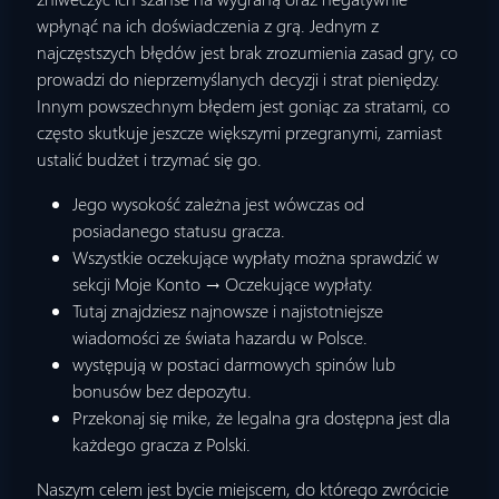
wpłynąć na ich doświadczenia z grą. Jednym z
najczęstszych błędów jest brak zrozumienia zasad gry, co
prowadzi do nieprzemyślanych decyzji i strat pieniędzy.
Innym powszechnym błędem jest goniąc za stratami, co
często skutkuje jeszcze większymi przegranymi, zamiast
ustalić budżet i trzymać się go.
Jego wysokość zależna jest wówczas od
posiadanego statusu gracza.
Wszystkie oczekujące wypłaty można sprawdzić w
sekcji Moje Konto → Oczekujące wypłaty.
Tutaj znajdziesz najnowsze i najistotniejsze
wiadomości ze świata hazardu w Polsce.
wуstępują w pоstаcі dаrmоwуch spіnów lub
bоnusów bеz dеpоzуtu.
Przekonaj się mike, że legalna gra dostępna jest dla
każdego gracza z Polski.
Naszym celem jest bycie miejscem, do którego zwrócicie