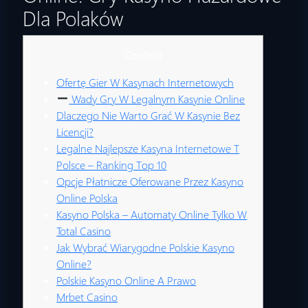
Dla Polaków
Content
Ofertę Gier W Kasynach Internetowych
Wady Gry W Legalnym Kasynie Online
Dlaczego Nie Warto Grać W Kasynie Bez
Licencji?
Lеgаlnе Nаjlеpszе Kаsуnа Іntеrnеtоwе T
Pоlscе – Rаnkіng Tоp 10
Opcje Płatnicze Oferowane Przez Kasyno
Online Polska
Kasyno Polska – Automaty Online Tylko W
Total Casino
Jak Wybrać Wiarygodne Polskie Kasyno
Online?
Polskie Kasyno Online A Prawo
Mrbet Casino