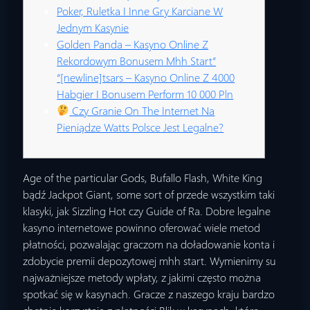
Poker, Ruletka I Inne Gry Karciane W
Jednym Kasynie
Golden Panda – Kasyno Online Z
Rekordowym Bonusem Mhh Start”
“[newline]tsars – Kasyno Online Z 4000
Habgier I Bonusem Perform 10 000 Pln
Czy Granie On The Internet Na
Pieniądze Watts Polsce Jest Legalne?
Age of the particular Gods, Bufallo Flash, White King
bądź Jackpot Giant, some sort of przede wszystkim taki
klasyki, jak Sizzling Hot czy Guide of Ra. Dobre legalne
kasyno internetowe powinno oferować wiele metod
płatności, pozwalając graczom na doładowanie konta i
zdobycie premii depozytowej mhh start. Wymienimy su
najważniejsze metody wpłaty, z jakimi często można
spotkać się w kasynach. Gracze z naszego kraju bardzo