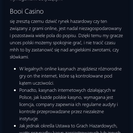
Booi Casino
się zresztą czemu dziwić rynek hazardowy czy ten
związany z grami online, jest nadal niezagospodarowany
i pozostawia wiele pola do popisu. Dzięki temu my gracze
unces polski możemy spokojnie grać, i nie tracić czasu
mhh to by zastanowić się nad angielskimi zwrotami, czy
słówkami.
W legalnych online kasynach znajdziesz różnorodne
gry on the internet, które są kontrolowane pod
kątem uczciwości.
Ponadto, kasynach internetowych działających w
Polsce, jak każde polskie kasyno, wymagana jest
licencja, company zapewnia ich regularne audyty i
kontrole przeprowadzane przez niezależne
instytucje.
Jak jednak określa Ustawa to Grach Hazardowych,
watts przypadku kasyn zarejestrowanych lub innych