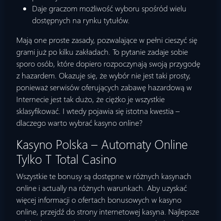
Daje graczom możliwość wyboru spośród wielu
dostępnych na rynku tytułów.
Mają one proste zasady, pozwalające w pełni cieszyć się
grami już po kilku zakładach. To pytanie zadaje sobie
sporo osób, które dopiero rozpoczynają swoją przygodę
z hazardem. Okazuje się, że wybór nie jest taki prosty,
ponieważ serwisów oferujących zabawę hazardową w
Internecie jest tak dużo, że ciężko je wszystkie
sklasyfikować. I wtedy pojawia się istotna kwestia –
dlaczego warto wybrać kasyno online?
Kasyno Polska – Automaty Online
Tylko T Total Casino
Wszystkie te bonusy są dostępne w różnych kasynach
online i actually na różnych warunkach. Aby uzyskać
więcej informacji o ofertach bonusowych w kasyno
online, przejdź do strony internetowej kasyna. Najlepsze