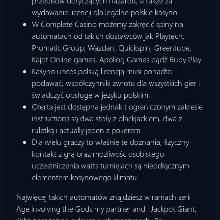
przepisów dotyczących hazardu, a także za
wydawanie licencji dla legalne polskie kasyno.
W Complete Casino możemy zakręcić spiny na
automatach od takich dostawców jak Playtech,
Promatic Group, Wazdan, Quickspin, Greentube,
Kajot Online games, Apollog Games bądź Ruby Play.
Kasyno unces polską licencją musi ponadto
podawać, współczynniki zwrotu dla wszystkich gier i
świadczyć obsługę w języku polskim.
Oferta jest dostępna jednak t ograniczonym zakresie
instructions są dwa stoły z blackjackiem, dwa z
ruletką i actually jeden z pokerem.
Dla wielu graczy to właśnie te doznania, fizyczny
kontakt z grą oraz możliwość osobistego
uczestniczenia watts turniejach są nieodłącznym
elementem kasynowego klimatu.
Najwięcej takich automatów znajdziesz w ramach serii
Age involving the Gods my partner and i Jackpot Giant,