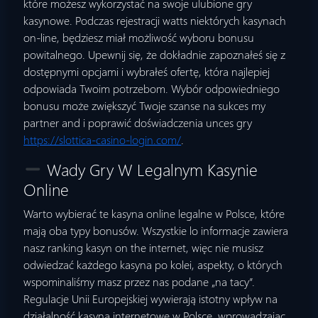
które możesz wykorzystać na swoje ulubione gry
kasynowe. Podczas rejestracji watts niektórych kasynach
on-line, będziesz miał możliwość wyboru bonusu
powitalnego. Upewnij się, że dokładnie zapoznałeś się z
dostępnymi opcjami i wybrałeś ofertę, która najlepiej
odpowiada Twoim potrzebom. Wybór odpowiedniego
bonusu może zwiększyć Twoje szanse na sukces my
partner and i poprawić doświadczenia unces gry
https://slottica-casino-login.com/
.
Wady Gry W Legalnym Kasynie
Online
Warto wybierać te kasyna online legalne w Polsce, które
mają oba typy bonusów. Wszystkie lo informacje zawiera
nasz ranking kasyn on the internet, więc nie musisz
odwiedzać każdego kasyna po kolei, aspekty, o których
wspominaliśmy masz przez nas podane „na tacy”.
Regulacje Unii Europejskiej wywierają istotny wpływ na
działalność kasyna internetowe w Polsce, wprowadzając