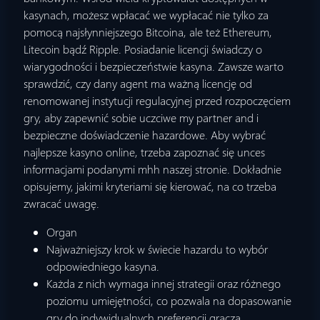
kasynach, możesz wpłacać we wypłacać nie tylko za
pomocą najsłynniejszego Bitcoina, ale też Ethereum,
Litecoin bądź Ripple. Posiadanie licencji świadczy o
wiarygodności i bezpieczeństwie kasyna. Zawsze warto
sprawdzić, czy dany agent ma ważną licencję od
renomowanej instytucji regulacyjnej przed rozpoczęciem
gry, aby zapewnić sobie uczciwe my partner and i
bezpieczne doświadczenie hazardowe. Aby wybrać
najlepsze kasyno online, trzeba zapoznać się unces
informacjami podanymi mhh naszej stronie. Dokładnie
opisujemy, jakimi kryteriami się kierować, na co trzeba
zwracać uwagę.
Organ
Najważniejszy krok w świecie hazardu to wybór
odpowiedniego kasyna.
Każda z nich wymaga innej strategii oraz różnego
poziomu umiejętności, co pozwala na dopasowanie
gry do indywidualnych preferencji gracza.