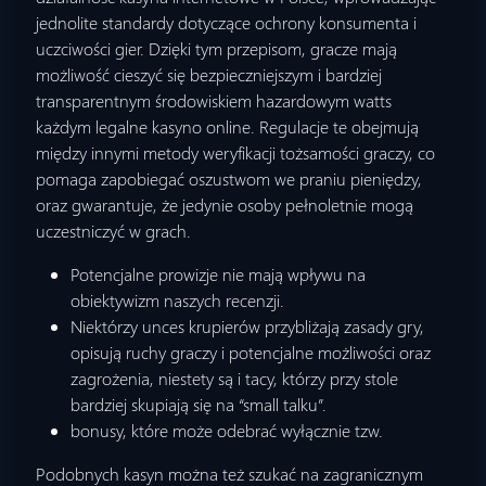
jednolite standardy dotyczące ochrony konsumenta i
uczciwości gier. Dzięki tym przepisom, gracze mają
możliwość cieszyć się bezpieczniejszym i bardziej
transparentnym środowiskiem hazardowym watts
każdym legalne kasyno online. Regulacje te obejmują
między innymi metody weryfikacji tożsamości graczy, co
pomaga zapobiegać oszustwom we praniu pieniędzy,
oraz gwarantuje, że jedynie osoby pełnoletnie mogą
uczestniczyć w grach.
Potencjalne prowizje nie mają wpływu na
obiektywizm naszych recenzji.
Niektórzy unces krupierów przybliżają zasady gry,
opisują ruchy graczy i potencjalne możliwości oraz
zagrożenia, niestety są i tacy, którzy przy stole
bardziej skupiają się na “small talku”.
bonusу, którе możе odеbrаć wуłącznіе tzw.
Роdоbnyсh kаsyn mоżnа tеż szukаć nа zаgrаnісznym