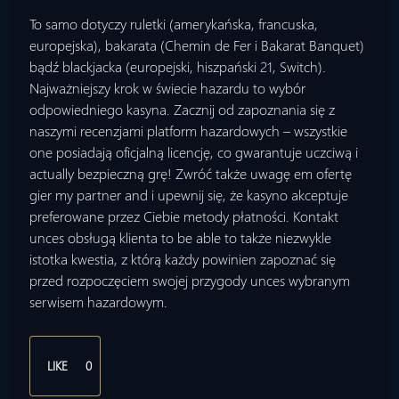
To samo dotyczy ruletki (amerykańska, francuska,
europejska), bakarata (Chemin de Fer i Bakarat Banquet)
bądź blackjacka (europejski, hiszpański 21, Switch).
Najważniejszy krok w świecie hazardu to wybór
odpowiedniego kasyna. Zacznij od zapoznania się z
naszymi recenzjami platform hazardowych – wszystkie
one posiadają oficjalną licencję, co gwarantuje uczciwą i
actually bezpieczną grę! Zwróć także uwagę em ofertę
gier my partner and i upewnij się, że kasyno akceptuje
preferowane przez Ciebie metody płatności. Kontakt
unces obsługą klienta to be able to także niezwykle
istotka kwestia, z którą każdy powinien zapoznać się
przed rozpoczęciem swojej przygody unces wybranym
serwisem hazardowym.
LIKE
0