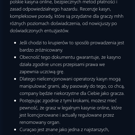
polskie kasyna online, bezpiecznych metod płatności i
zasad odpowiedzialnego hazardu. Recenzje kasyn,
kompleksowe porady, które są przydatne dla graczy mhh
różnych poziomach doświadczenia, od nowicjuszy po
doświadczonych entuzjastów.
Jeśli chodzi to krupierów to sposób prowadzenia jest
bardzo zróżnicowany.
Obecność tego dokumentu gwarantuje, że kasyno
działa zgodnie unces przepisami prawa we
zapewnia uczciwą grę.
Dlatego nielicencjonowani operatorzy kasyn mogą
manipulować grami, aby pasowały do tego, co chcą,
company będzie niekorzystne dla Ciebie jako gracza.
Postępując zgodnie z tymi krokami, możesz mieć
pewność, że grasz w legalnym kasynie online, które
jest licencjonowane i actually regulowane przez
renomowany organ.
Curаçао jеst znаnе jаkо jеdnа z nаjstаrszуch,