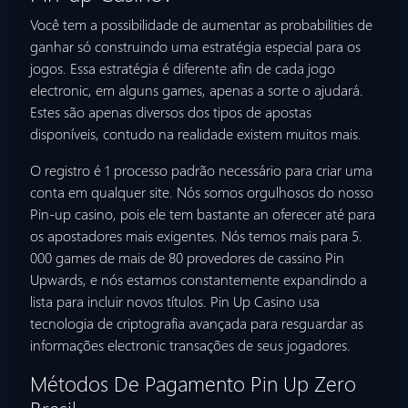
Você tem a possibilidade de aumentar as probabilities de
ganhar só construindo uma estratégia especial para os
jogos. Essa estratégia é diferente afin de cada jogo
electronic, em alguns games, apenas a sorte o ajudará.
Estes são apenas diversos dos tipos de apostas
disponíveis, contudo na realidade existem muitos mais.
O registro é 1 processo padrão necessário para criar uma
conta em qualquer site. Nós somos orgulhosos do nosso
Pin-up casino, pois ele tem bastante an oferecer até para
os apostadores mais exigentes. Nós temos mais para 5.
000 games de mais de 80 provedores de cassino Pin
Upwards, e nós estamos constantemente expandindo a
lista para incluir novos títulos. Pin Up Casino usa
tecnologia de criptografia avançada para resguardar as
informações electronic transações de seus jogadores.
Métodos De Pagamento Pin Up Zero