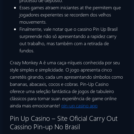
processo de depósito.
Esses games atraem iniciantes at the permitem que
jogadores experientes se recordem dos velhos
mouvements.
Finalmente, vale notar que o cassino Pin Up Brasil
surpreende não só apresentando a rapidez carry
out trabalho, mas também com a retirada de
fundos.
Crazy Monkey A é uma caça-níqueis conhecida por seu
style simples e simplicidade. O jogo apresenta cinco
carretéis girando, cada um apresentando símbolos como
bananas, abacaxis, cocos e cobras. Pin-Up Casino
oferece uma seleção fantástica de jogos de tabuleiro
clássicos para tornar suan experiência de game online
ainda mais emocionante!
pin-up casino app
Pin Up Casino – Site Oficial Carry Out
Cassino Pin-up No Brasil