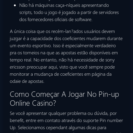
Não há máquinas caça-níqueis apresentando
scripts, todo u jogo é jogado a partir de servidores
dos fornecedores oficiais de software.
A única coisa que os recém-lan?ados usuários devem
juzgar é a capacidade dos coeficientes mudarem durante
um evento esportivo. Isso é especialmente verdadeiro
pra os torneios na que as apostas estão disponíveis em
tempo real. No entanto, não há necessidade de sony
ericsson preocupar aqui, visto que você sempre pode
monitorar a mudança de coeficientes em página da
odaie de apostas.
Como Começar A Jogar No Pin-up
Online Casino?
Se você apresentar qualquer problema ou dúvida, por
benefit, entre em contato através do suporte Pin number
Up. Selecionamos cependant algumas dicas para