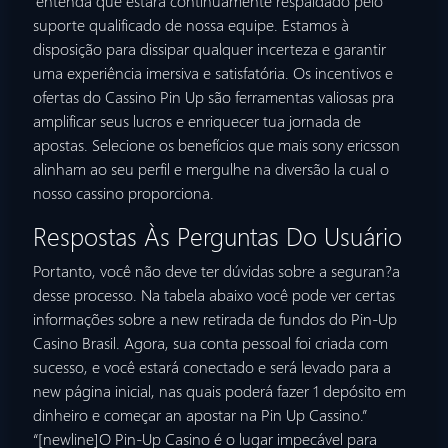
“entenda que estará continuamente respaldado pelo
suporte qualificado de nossa equipe. Estamos à
disposição para dissipar qualquer incerteza e garantir
uma experiência imersiva e satisfatória. Os incentivos e
ofertas do Cassino Pin Up são ferramentas valiosas pra
amplificar seus lucros e enriquecer tua jornada de
apostas. Selecione os benefícios que mais sony ericsson
alinham ao seu perfil e mergulhe na diversão la cual o
nosso cassino proporciona.
Respostas Às Perguntas Do Usuário
Portanto, você não deve ter dúvidas sobre a seguran?a
desse processo. Na tabela abaixo você pode ver certas
informações sobre a new retirada de fundos do Pin-Up
Casino Brasil. Agora, sua conta pessoal foi criada com
sucesso, e você estará conectado e será levado para a
new página inicial, nas quais poderá fazer 1 depósito em
dinheiro e começar an apostar na Pin Up Cassino.”
“[newline]O Pin-Up Casino é o lugar impecável para