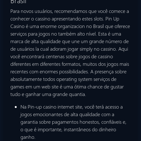
Brasil
Para novos usuários, recomendamos que você comece a
conhecer o cassino apresentando estes slots. Pin Up
Casino é uma enorme organizacion no Brasil que oferece
serviços para jogos no também alto nível. Esta é uma
marca de alta qualidade que une um grande número de
de usuários la cual adoram jogar simply no cassino. Aqui
você encontrará centenas sobre jogos de cassino
diferentes em diferentes formatos, muitos dos jogos mais
recentes com enormes possibilidades. A presença sobre
absolutamente todos operating system serviços de
games em um web site é uma ótima chance de gustar
tudo e ganhar uma grande quantia.
Na Pin-up casino internet site, você terá acesso a
jogos emocionantes de alta qualidade com a
garantia sobre pagamentos honestos, confiáveis e,
o que é importante, instantâneos do dinheiro
ganho.