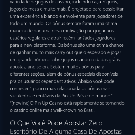
variedade de jogos de cassino, incluindo caça-níqueis,
jogos de mesa e muito mais. É projetado para possibilitar
uma experiência blando e envolvente para jogadores de
todo um mundo. Os bônus sempre foram uma ótima
maneira de dar uma nova motivação para jogar aos
usuários regulares e atrair recém-lan?ados jogadores
para a new plataforma. Os bônus são uma ótima chance
de ganhar muito mais carry out que o esperado e jogar
um grande número sobre jogos usando rodadas grátis,
apostas, and so on. Existem muitos bônus para
diferentes seções, além de bônus especiais disponíveis
pra os usuários cependant ativos. Abaixo você pode
conhecer 1 pouco mais relacionada os bônus mais
suculentos e rentáveis da Pin-Up País e do mundo.”
“[newline]O Pin Up Casino está rapidamente se tornando
o cassino online mais well-known no Brasil.
O Que Você Pode Apostar Zero
Escritório De Alguma Casa De Apostas