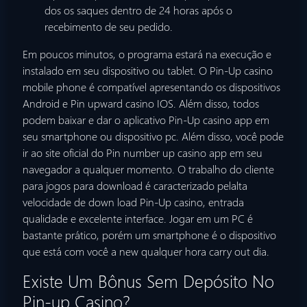
dos os saques dentro de 24 horas após o
recebimento de seu pedido.
Em poucos minutos, o programa estará na execução e
instalado em seu dispositivo ou tablet. O Pin-Up сasino
mobile phone é compatível apresentando os dispositivos
Android e Pin upward casino IOS. Além disso, todos
podem baixar e dar o aplicativo Pin-Up casino app em
seu smartphone ou dispositivo pc. Além disso, você pode
ir ao site oficial do Pin number up casino app em seu
navegador a qualquer momento. O trabalho do cliente
para jogos para download é caracterizado pelalta
velocidade de down load Pin-Up casino, entrada
qualidade e excelente interface. Jogar em um PC é
bastante prático, porém um smartphone é o dispositivo
que está com você a new qualquer hora carry out dia.
Existe Um Bônus Sem Depósito No
Pin-up Casino?