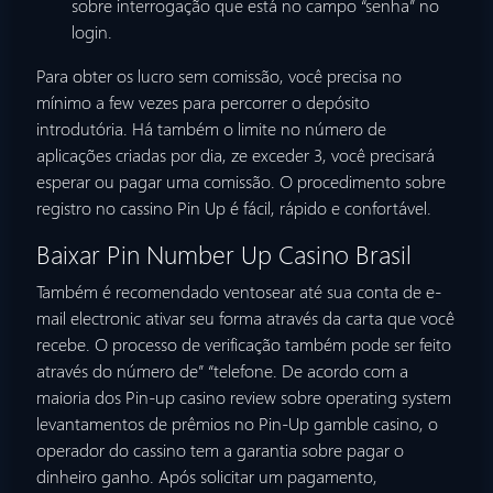
sobre interrogação que está no campo “senha” no
login.
Para obter os lucro sem comissão, você precisa no
mínimo a few vezes para percorrer o depósito
introdutória. Há também o limite no número de
aplicações criadas por dia, ze exceder 3, você precisará
esperar ou pagar uma comissão. O procedimento sobre
registro no cassino Pin Up é fácil, rápido e confortável.
Baixar Pin Number Up Casino Brasil
Também é recomendado ventosear até sua conta de e-
mail electronic ativar seu forma através da carta que você
recebe. O processo de verificação também pode ser feito
através do número de” “telefone. De acordo com a
maioria dos Pin-up casino review sobre operating system
levantamentos de prêmios no Pin-Up gamble casino, o
operador do cassino tem a garantia sobre pagar o
dinheiro ganho. Após solicitar um pagamento,