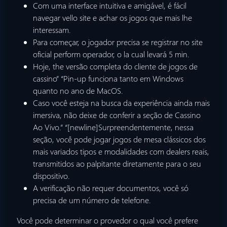
Com uma interface intuitiva e amigável, é fácil
navegar vello site e achar os jogos que mais lhe
interessam.
Para começar, o jogador precisa se registrar no site
oficial perform operador, o la cual levará 5 min.
Hoje, the versão completa do cliente de jogos de
cassino” “Pin-up funciona tanto em Windows
quanto no ano de MacOS.
Caso você esteja na busca da experiência ainda mais
imersiva, não deixe de conferir a seção de Cassino
Ao Vivo.” “[newline]Surpreendentemente, nessa
seção, você pode jogar jogos de mesa clássicos dos
mais variados tipos e modalidades com dealers reais,
transmitidos ao palpitante diretamente para o seu
dispositivo.
A verificação não requer documentos, você só
precisa de um número de telefone.
Você pode determinar o provedor o qual você prefere