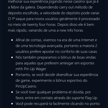
melhorar sua experiência jogando nesse cassino que já é
a febre da galera. Dependendo carry out método de
deposito escolhido, a velocidade do depósito pode variar.
O 1º saque para novos usuários geralmente é processado
no meio de twenty four horas. Depois disso ele é bem
mais rápido, variando de uma a new três horas.
Afinal de contas, vivemos na era de uma Internet e
de uma tecnologia avançada, portanto a maioria 2
usuários prefere apostar no conforto de suas casas.
Nós também preparamos o bônus de boas vindas
para aqueles que preferem arriesgar em esportes
mhh Pin Up Wager.
Portanto, se você decidir diversificar sua experiência
de game, experimente o bônus esportivo do
PinUpCasino.
Se você tiver qualquer problema et dúvida, por
favor, entre em contato através do suporte Flag Up.
Você pode recuperá-la facilmente clicando no ponto