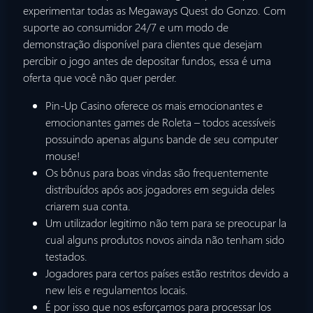
experimentar todas as Megaways Quest do Gonzo. Com
suporte ao consumidor 24/7 e um modo de
demonstração disponível para clientes que desejam
percibir o jogo antes de depositar fundos, essa é uma
oferta que você não quer perder.
Pin-Up Casino oferece os mais emocionantes e
emocionantes games de Roleta – todos acessíveis
possuindo apenas alguns bande de seu computer
mouse!
Os bônus para boas vindas são frequentemente
distribuídos após aos jogadores em seguida deles
criarem sua conta.
Um utilizador legitimo não tem para se preocupar la
cual alguns produtos novos ainda não tenham sido
testados.
Jogadores para certos países estão restritos devido a
new leis e regulamentos locais.
É por isso que nos esforçamos para processar los