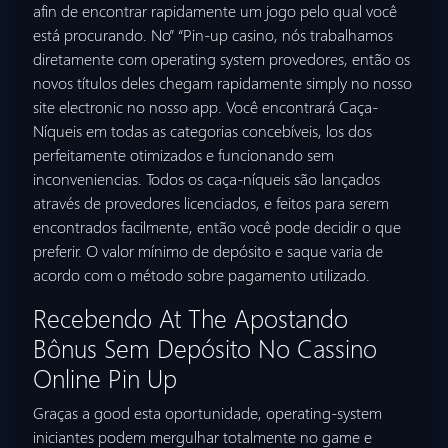
afin de encontrar rapidamente um jogo pelo qual você
está procurando. No” “Pin-up casino, nós trabalhamos
diretamente com operating system provedores, então os
novos títulos deles chegam rapidamente simply no nosso
site electronic no nosso app. Você encontrará Caça-
Níqueis em todas as categorias concebíveis, los dos
perfeitamente otimizados e funcionando sem
inconveniencias. Todos os caça-níqueis são lançados
através de provedores licenciados, e feitos para serem
encontrados facilmente, então você pode decidir o que
preferir. O valor mínimo de depósito e saque varia de
acordo com o método sobre pagamento utilizado.
Recebendo At The Apostando
Bônus Sem Depósito No Cassino
Online Pin Up
Graças a good esta oportunidade, operating-system
iniciantes podem mergulhar totalmente no game e