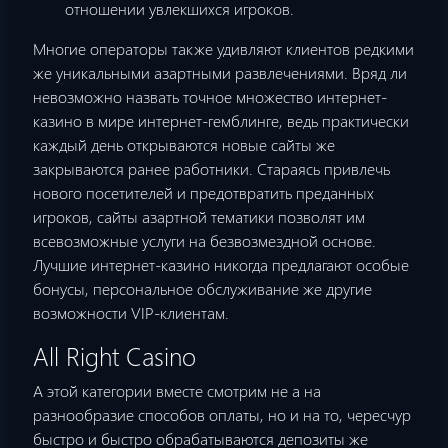
отношении увлекшихся игроков.
Многие операторы также удивляют клиентов редкими
же уникальными азартными развлечениями. Вряд ли
невозможно назвать точное множество интернет-
казино в мире интернет-гемблинге, ведь практически
каждый день открываются новые сайты же
закрываются ранее работники. Стараясь привлечь
нового посетителей и предотвратить преданных
игроков, сайты азартной тематики позволят им
всевозможные услуги на безвозмездной основе.
Лучшие интернет-казино никогда предлагают особые
бонусы, персональное обслуживание же другие
возможности VIP-клиентам.
All Right Casino
А этой категории вместе смотрим не а на
разнообразие способов оплаты, но и на то, чересчур
быстро и быстро обрабатываются депозиты же