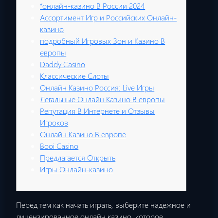
“онлайн-казино В России 2024
Ассортимент Игр и Российских Онлайн-
казино
подробный Игровых Зон и Казино В
европы
Daddy Casino
Классические Слоты
Онлайн Казино Россия: Live Игры
Легальные Онлайн Казино В европы
Репутация В Интернете и Отзывы
Игроков
Онлайн Казино В европе
Booi Casino
Предлагается Открыть
Игры Онлайн-казино
Перед тем как начать играть, выберите надежное и
лицензированное онлайн казино, которое