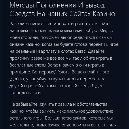
Методы Пополнения И вывод
Средств На наших Сайтах Казино
Раз клиент может тестировать игры на этом сайте
настолько подольше, насколько ему любую. Мы, со
моей стороны, поможем вы определиться с самым
онлайн казино, когда вы будете готова перейти к игре
на реальные кварплату в слотах Вегас. Давайте
проясним разве же все все мы так любите играть в
бесплатные слоты Вегас и зачем в они играть в
принципе. Во-первых,” “слоты Вегас онлайн – это
удобно, у вас уйдут секунды чтобы пересесть за
другой игровой автомат, который всегда будет
свободен для вы.
Не забывайте изучить правила и обстоятельства
казино, чтобы заиметь максимальное удовольствие
остального игры. Большинство сайтов, которые мы
желательно, поддерживают депозиты и выплаты для