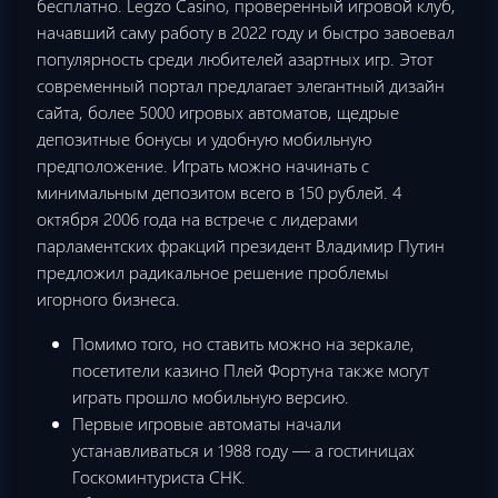
бесплатно. Legzo Casino, проверенный игровой клуб,
начавший саму работу в 2022 году и быстро завоевал
популярность среди любителей азартных игр. Этот
современный портал предлагает элегантный дизайн
сайта, более 5000 игровых автоматов, щедрые
депозитные бонусы и удобную мобильную
предположение. Играть можно начинать с
минимальным депозитом всего в 150 рублей. 4
октября 2006 года на встрече с лидерами
парламентских фракций президент Владимир Путин
предложил радикальное решение проблемы
игорного бизнеса.
Помимо того, но ставить можно на зеркале,
посетители казино Плей Фортуна также могут
играть прошло мобильную версию.
Первые игровые автоматы начали
устанавливаться и 1988 году — а гостиницах
Госкоминтуриста СНК.