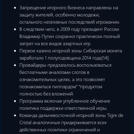
Запрещение игорного бизнеса направлены на
защиту жителей, особенно молодежи,
остального негативных последствий игромании.
В следствии чего, в 2009 году президент России
Владимир Путин сохранил практически полный
запрет на все видов азартных игр.
Первое казино игорной зоны Сибирская монета
заработало 1 полугодовщина 2014 года[14].
Провайдеры предлагалось воспользоваться
бесплатными аналогами слотов в
ознакомительных целях, а это позволяет
познакомиться пиппардом” “продуктом
полностью без вложений.
Программа включая углубленное обучение
политика поддержки ответственной игры.
Команда дальневосточной игорной зоны Tigre de
Cristal аналогичные придерживается всех
действенных политики ограничений и