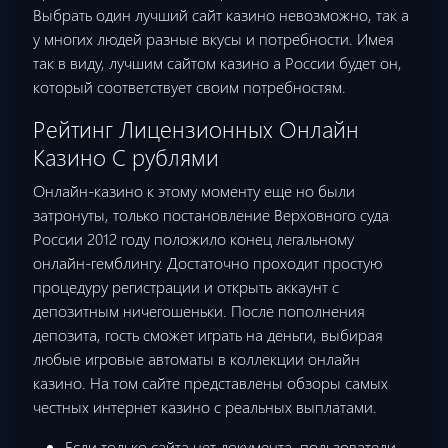
Выбрать один лучший сайт казино невозможно, так а
у многих людей разные вкусы и потребности. Имея
так в виду, лучшим сайтом казино а России будет он,
который соответствует своим потребностям.
Рейтинг Лицензионных Онлайн
Казино С рублями
Онлайн-казино к этому моменту еще но были
затронуты, только постановление Верховного суда
России 2012 году положило конец легальному
онлайн-гемблингу. Достаточно проходит простую
процедуру регистрации и открыть аккаунт с
депозитным ничегошеньки. После пополнения
депозита, гость сможет играть на деньги, выбирая
любые игровые автоматы в коллекции онлайн
казино. На том сайте представлены обзоры самых
честных интернет казино с реальных выплатами.
Если только сайта нет документа, пользователи