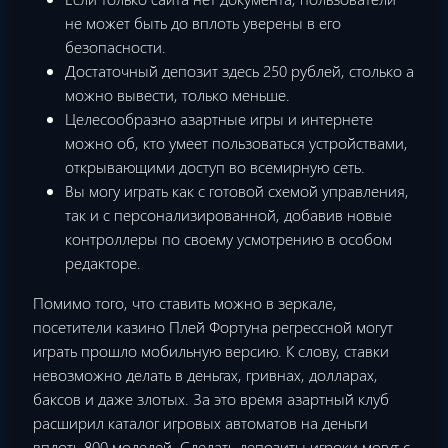
не может быть до вплоть уверены в его
безопасности.
Достаточный депозит здесь 250 рублей, столько а
можно вывести, только меньше.
Целесообразно азартные игры и интернете
можно об, кто умеет пользоваться устройствами,
открывающими доступ во всемирную сеть.
Вы могу играть как с готовой схемой управления,
так и с персонализированной, добавив новые
контроллеры по своему усмотрению в особом
редакторе.
Помимо того, что ставить можно в зеркале,
посетители казино Плей Фортуна регрессной могут
играть прошло мобильную версию. К слову, ставки
невозможно делать в деньгах, гривнах, долларах,
баксов и даже злотых. За это время азартный клуб
расширил каталог игровых автоматов на деньги
вплоть 800 моделей. Сделать депозиты игроки могут с