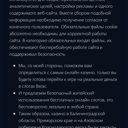
аналитических целей, настройки рекламы и одного
содержимого веб-сайта. Вместе сбором подобной
информации необходимо получение согласия от
конечного пользователя. Обязательные файлы cookie
абсолютно необходимы дли корректной работы
сайта. В категорию обязательных входят файлы, их
обеспечивают бесперебойную работе сайта и
поддерживал безопасность.
Мы, со моей стороны, поможем вам
определиться с самым онлайн казино, только вы
будете готова перейти к игре на реальные деньги
в слотах Вегас.
И предлагаем безопасный житейский
использования бесплатных онлайн слотов, это
бесповоротно легально в любой стране.
Таким образом, казино в Калининградской
области, Приморском крае и на Азовском
побережье Краснодарского верха были закрыты.