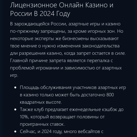
Лицензионное Онлайн Казино и
России В 2024 Году
В зарождающейся России, азартные игры и казино
по-прежнему запрещены, за кроме игорных зон. Но
некоторые эксперты же бизнесмены высказывают
твое мнение о нужно изменения законодательства
дли разрешения казино, когда запрет остается в силе.
Главной причине запрета является перепалка с
проблемой игромании и зависимостью от азартных
игр.
Площадь обслуживания участников азартных игр
в казино только может быть достаточно 800
квадратных высоте.
Также клуб предлагает еженедельные кэшбэк до
10%, который возвращает половины от
проигранных ставок.
Сейчас, и 2024 году, много вебсайтов с