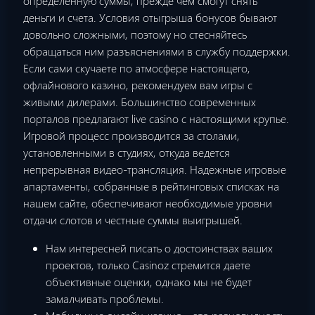
определенную суммы, прежде чем смогут снять
деньги и счета. Условия отыгрыша бонусов бывают
довольно сложными, поэтому но стесняйтесь
обращаться ним разъяснениями в службу поддержки.
Если сами скучаете по атмосфере настоящего,
офлайнового казино, рекомендуем вам игры с
живыми дилерами. Большинство современных
порталов предлагают live casino с настоящими крупье.
Игровой процесс производится за столами,
установленными в студиях, откуда ведется
непрерывная видео-трансляция. Надежные игровые
апартаменты, собранные в рейтинговых списках на
нашем сайте, обеспечивают необходимые уровни
отдачи слотов и честные суммы выигрышей.
Нам интересней писать о достоинствах ваших
проектов, только Casinoz стремится даете
объективные оценки, однако мы не будет
замалчивать проблемы.