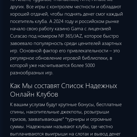
других. Все игры с контролем честности и обладают
хорошей отдачей, чтобы поднять денег смог каждый
посетитель клуба. А 2024 году и российском рынке
начало свою работу казино Gama с лицензией
Curacao под номером № 365/JAZ, которое быстро
завоевало популярность среди ценителей азартных
игр. Основной фактор его привлекательности – это
регулярное обновление игровой библиотеки, в
которой уже насчитывается более 5000
разнообразных игр.
Как Мы составят Список Надежных
Онлайн Клубов
К вашим услугам будут крупные бонусы, бесплатные
спины, накопительные джекпоты, розыгрыши
призов, захватывающие” “турниры и огромные
суммы. Надежными называют клубы, где честно
выплачиваются выигрыши на слотах и вывод денег