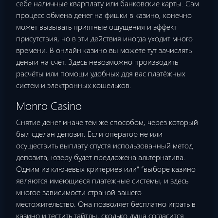
себе наличные кварплату или банковские карты. Сам
процесс обмена денег на фишки в казино, конечно
может вызывать приятные ощущения и эффект
присутствия, но в эти действия иногда уходит много
времени. В онлайн казино вы можете тут зачислять
деньги на счёт. Здесь невозможно производить
расчёты или помощи удобных ддя вас платёжных
систем и электронных кошельков.
Monro Casino
​Снятие денег иначе тем же способом, через который
был сделан депозит. Если оператор не или
осуществить выплату спустя использованный метод
депозита, юзеру будет предложена альтернатива.
Одним из ключевых критериев или” “выборе казино
являются имеющиеся платежные системы, и здесь
многое зависимости страной вашего
местожительство. Она позволяет бесплатно играть в
казино и тестить тайтлы, сколько душа согласится.