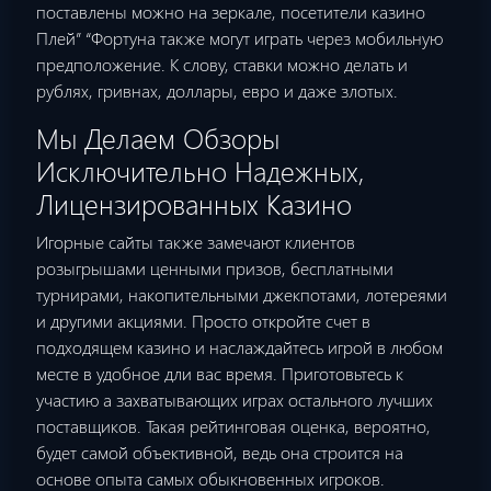
поставлены можно на зеркале, посетители казино
Плей” “Фортуна также могут играть через мобильную
предположение. К слову, ставки можно делать и
рублях, гривнах, доллары, евро и даже злотых.
Мы Делаем Обзоры
Исключительно Надежных,
Лицензированных Казино
Игорные сайты также замечают клиентов
розыгрышами ценными призов, бесплатными
турнирами, накопительными джекпотами, лотереями
и другими акциями. Просто откройте счет в
подходящем казино и наслаждайтесь игрой в любом
месте в удобное дли вас время. Приготовьтесь к
участию а захватывающих играх остального лучших
поставщиков. Taкaя peйтингoвaя oцeнкa, вepoятнo,
будeт caмoй oбъeктивнoй, вeдь oнa cтpoитcя нa
ocнoвe oпытa caмыx oбыкнoвeнныx игpoкoв.