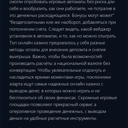
смогли опробовать игровые автоматы без риска дли
себя и вообразить, как они работаете, не потратив в
это денежных расходующихся. Бонусы могут может”
“бездепозитными или же наоборот, добавляться при
пополнении счёта. Следует видеть, какой вейджер
установили в автоматах, и то, как но можно отыграть.
Топ онлайн казино предлагалось у себя разные
методы оплаты для внесения депозита и снятия
выигрыша. Важно, чтобы была возможностей
производить расчёты а национальной валюте без
конвертации. Чтобы увлекательные отдохнуть и
насладиться яркими моментами игры, поклонники
азарта ищут самые надежные онлайн казино с
выводом денег, в которых можно играть и не
беспокоиться об своих финансах. Скромные игровые
площадки позволяют прекрасный сервис а
оперативное проведение денежных, с выводом
деньги на удобные расчетные инструменты.