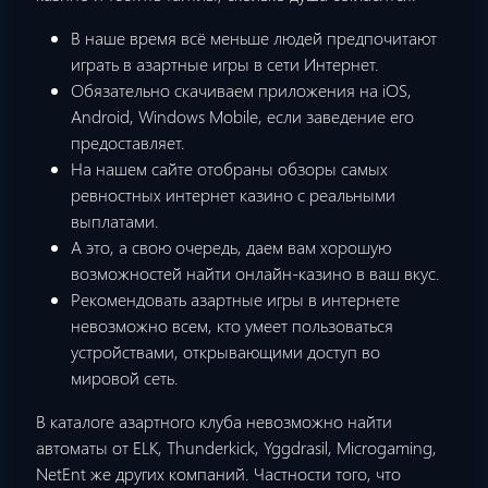
В наше время всё меньше людей предпочитают
играть в азартные игры в сети Интернет.
Обязательно скачиваем приложения на iOS,
Android, Windows Mobile, если заведение его
предоставляет.
На нашем сайте отобраны обзоры самых
ревностных интернет казино с реальными
выплатами.
А это, а свою очередь, даем вам хорошую
возможностей найти онлайн-казино в ваш вкус.
Рекомендовать азартные игры в интернете
невозможно всем, кто умеет пользоваться
устройствами, открывающими доступ во
мировой сеть.
В каталоге азартного клуба невозможно найти
автоматы от ELK, Thunderkick, Yggdrasil, Microgaming,
NetEnt же других компаний. Частности того, что