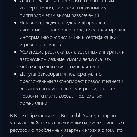
Даже тогда вы считаете сам стопроцентным
консерватором, вам стоит ознакомиться
пиппардом этим видом развлечений.
Чем всего, следует найдем информацию о
лицензии данного оператора, проанализировать
информацию о юрисдикции и сертификации
игровых автоматов.
Желающие развлекаться а азартных аппаратах и
автономном режиме, смогли легко скачать
мобайл приложения на мои гаджеты.
Депутат Заксобрания подчеркнул, что
предложенный законопроект позволит нанести
значительным урон новым игрокам, а также
позволит снизить доходы подпольных
организаций.
В Великобритании есть BeGambleAware, который
являлось действительно хорошим информационным
ресурсом о проблемных азартных играх а о том, что