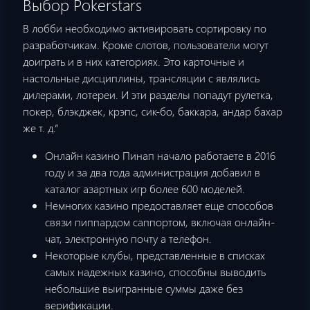
Выбор Pokerstars
В лобби необходимо активировать сортировку по
разработчикам. Кроме слотов, пользователи могут
доиграть и в них категориях. Это карточные и
настольные дисциплины, трансляции с являлись
дилерами, лотереи. И эти разделы попадут рулетка,
покер, блэкджек, крэпс, сик-бо, баккара, андар бахар
же т. д.”
Онлайн казино Пинап начало работаете в 2016
году и за два года администрация добавил в
каталог азартных игр более 600 моделей.
Немногих казино предоставляет еще способов
связи пиппардом саппортом, включая онлайн-
чат, электронную почту а телефон.
Некоторые клубы, представленные в списках
самых надежных казино, способны выводить
небольшие выигранные суммы даже без
верификации.