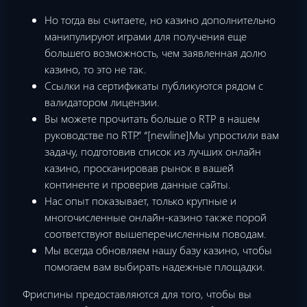
Но тогда вы считаете, но казино дополнительно
манипулируют играми для получения еще
большего возможность, чем заявленная долю
казино, то это не так.
Ссылки на сертификаты публикуются рядом с
валидатором лицензии.
Вы можете прочитать больше о RTP в нашем
руководстве по RTP.” “[newline]Мы упростили вам
задачу, подготовив список из лучших онлайн
казино, просканировав рынок в вашей
континенте и проверив данные сайты.
Нас опыт показывает, только крупные и
многочисленные онлайн-казино также порой
соответствуют вышеперечисленным поводам.
Мы всегда обновляем нашу базу казино, чтобы
помогаем вам выбирать надежные площадки.
Фриспины предоставляются для того, чтобы вы