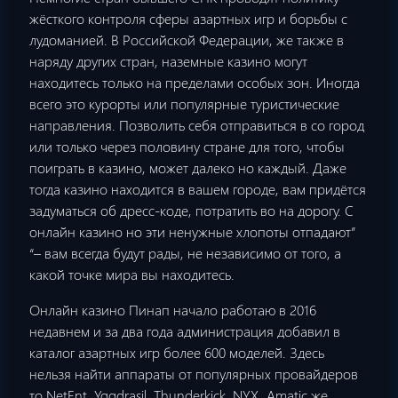
жёсткого контроля сферы азартных игр и борьбы с
лудоманией. В Российской Федерации, же также в
наряду других стран, наземные казино могут
находитесь только на пределами особых зон. Иногда
всего это курорты или популярные туристические
направления. Позволить себя отправиться в со город
или только через половину стране для того, чтобы
поиграть в казино, может далеко но каждый. Даже
тогда казино находится в вашем городе, вам придётся
задуматься об дресс-коде, потратить во на дорогу. С
онлайн казино но эти ненужные хлопоты отпадают”
“– вам всегда будут рады, не независимо от того, а
какой точке мира вы находитесь.
Онлайн казино Пинап начало работаю в 2016
недавнем и за два года администрация добавил в
каталог азартных игр более 600 моделей. Здесь
нельзя найти аппараты от популярных провайдеров
то NetEnt, Yggdrasil, Thunderkick, NYX, Amatic же