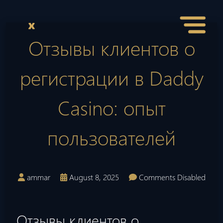
Отзывы клиентов о
регистрации в Daddy
Casino: опыт
пользователей
ammar
August 8, 2025
Comments Disabled
Отзывы клиентов о