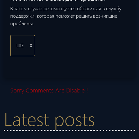
В таком случае рекомендуется обратиться в службу
поддержки, которая поможет решить возникшие
проблемы.
LIKE
0
Sorry Comments Are Disable !
Latest posts