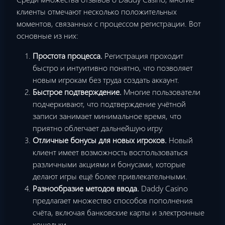
клиенты отмечают несколько положительных
моментов, связанных с процессом регистрации. Вот
основные из них:
Простота процесса.
Регистрация проходит
быстро и интуитивно понятно, что позволяет
новым игрокам без труда создать аккаунт.
Быстрое подтверждение.
Многие пользователи
подчеркивают, что подтверждение учётной
записи занимает минимальное время, что
приятно облегчает дальнейшую игру.
Отличные бонусы для новых игроков.
Новый
клиент имеет возможность воспользоваться
различными акциями и бонусами, которые
делают игры ещё более привлекательными.
Разнообразие методов ввода.
Daddy Casino
предлагает множество способов пополнения
счёта, включая банковские карты и электронные
кошельки.