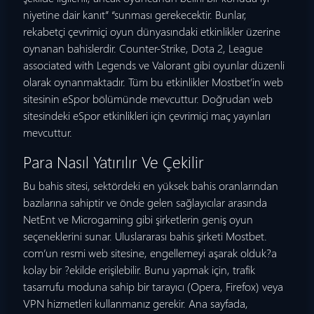
niyetine dair kanıt” “sunması gerekecektir. Bunlar,
rekabetçi çevrimiçi oyun dünyasındaki etkinlikler üzerine
oynanan bahislerdir. Counter-Strike, Dota 2, League
associated with Legends ve Valorant gibi oyunlar düzenli
olarak oynanmaktadır. Tüm bu etkinlikler Mostbet’in web
sitesinin eSpor bölümünde mevcuttur. Doğrudan web
sitesindeki eSpor etkinlikleri için çevrimiçi maç yayınları
mevcuttur.
Para Nasıl Yatırılır Ve Çekilir
Bu bahis sitesi, sektördeki en yüksek bahis oranlarından
bazılarına sahiptir ve önde gelen sağlayıcılar arasında
NetEnt ve Microgaming gibi şirketlerin geniş oyun
seçeneklerini sunar. Uluslararası bahis şirketi Mostbet.
com’un resmi web sitesine, engellemeyi aşarak olduk?a
kolay bir ?ekilde erişilebilir. Bunu yapmak için, trafik
tasarrufu moduna sahip bir tarayıcı (Opera, Firefox) veya
VPN hizmetleri kullanmanız gerekir. Ana sayfada,