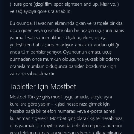
), türe göre (çizgi film, spor, eighteen and up, Mısır vb. )
ve sağlayıcıya göre sıralanabilir.
Bu oyunda, Havacının ekranında çıkan ve rastgele bir kita
uçup giden veya çökmekte olan bir uçağın uçuşuna bahis
yapma fırsatı sunulmaktadır. Uçak uçarken, uçuşa
yerleştirilen bahis çarpanı artıyor, ancak ekrandan çıktığı
anda tüm bahisler yanıyor. Oyuncunun amacı, uçuş
durmadan önce mümkün olduğunca yüksek bir ödeme
oranıyla mümkün olduğunca bahisleri bozdurmak için
zamana sahip olmaktır.
Tabletler Için Mostbet
Mostbet Türkiye giriş mobil uygulamada, siteyle aynı
kurallara göre yapılır – kişisel hesabınıza girmek için
hesaba bağlı bir telefon numarası veya e-posta adresi
kullanmanız gerekir. Mostbet giriş olarak kişisel hesabınıza
giriş yapmak için kayıt sırasında belirtilen e-posta adresini
veya telefon numarasını ve hesap şifrenizi kullanabilirsiniz.