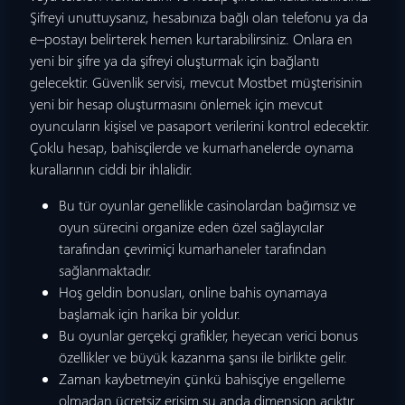
Şifreyi unuttuysanız, hesabınıza bağlı olan telefonu ya da
e–postayı belirterek hemen kurtarabilirsiniz. Onlara en
yeni bir şifre ya da şifreyi oluşturmak için bağlantı
gelecektir. Güvenlik servisi, mevcut Mostbet müşterisinin
yeni bir hesap oluşturmasını önlemek için mevcut
oyuncuların kişisel ve pasaport verilerini kontrol edecektir.
Çoklu hesap, bahisçilerde ve kumarhanelerde oynama
kurallarının ciddi bir ihlalidir.
Bu tür oyunlar genellikle casinolardan bağımsız ve
oyun sürecini organize eden özel sağlayıcılar
tarafından çevrimiçi kumarhaneler tarafından
sağlanmaktadır.
Hoş geldin bonusları, online bahis oynamaya
başlamak için harika bir yoldur.
Bu oyunlar gerçekçi grafikler, heyecan verici bonus
özellikler ve büyük kazanma şansı ile birlikte gelir.
Zaman kaybetmeyin çünkü bahisçiye engelleme
olmadan ücretsiz erişim şu anda dimension açıktır.