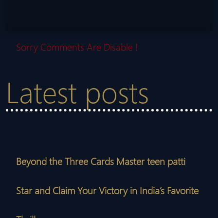
Sorry Comments Are Disable !
Latest posts
Beyond the Three Cards Master teen patti
Star and Claim Your Victory in India’s Favorite