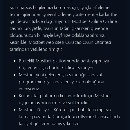
Sizin hassas bilgilerinizi korumak için, güçlü şifreleme
teknolojilerinden güvenli ödeme yöntemlerine kadar the
girl detayı titizlikle düşünüyoruz. Mostbet Online On line
casino Türkiye’de, oyunun tadını çıkarırken güvende
olduğunuzun bilinciyle keyfinize odaklanabilirsiniz.
Kesinlikle, Mostbet web sitesi Curacao Oyun Otoritesi
tarafından yetkilendirilmiştir.
Bu teklif, Mostbet platformunda bahis yapmaya
başlamanız için harika bir fırsat sunuyor.
Mostbet yeni gelenler için sunduğu sadakat
programının piyasadaki en iyi plan olduğuna
inanıyoruz.
Kullanıcılar platformu kullanabilmek için Mostbet
uygulamasını indirmeli ve yüklemelidir.
Mostbet Türkiye – Küresel spor bahisleri empieza
kumar pazarında Curaçao’nun offshore lisansı altında
faaliyet gösteren bahis şirketidir.