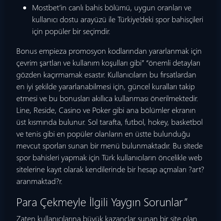
Mostbet’in canlı bahis bölümü, uygun oranları ve
kullanıcı dostu arayüzü ile Türkiye’deki spor bahisçileri
için popüler bir seçimdir.
Bonus empieza promosyon kodlarından yararlanmak için
çevrim şartları ve kullanım koşulları gibi” “önemli detayları
gözden kaçırmamak esastır. Kullanıcıların bu fırsatlardan
en iyi şekilde yararlanabilmesi için, güncel kuralları takip
etmesi ve bu bonusları akıllıca kullanması önerilmektedir.
Line, Reside, Casino ve Poker gibi ana bölümler ekranın
üst kısmında bulunur. Sol tarafta, futbol, hokey, basketbol
ve tenis gibi en popüler olanların en üstte bulunduğu
mevcut sporları sunan bir menü bulunmaktadır. Bu sitede
spor bahisleri yapmak için Türk kullanıcıların öncelikle web
sitelerine kayıt olarak kendilerinde bir hesap açmaları ?art?
aranmaktad?r.
Para Çekmeyle İlgili Yaygın Sorunlar”
Zaten kullanıcılarına büyük kazançlar sunan bir site olan