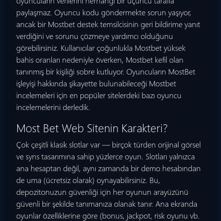
oyuncuların verilerini herhangi bir üçüncü tarafla
paylaşmaz. Oyuncu kodu göndermekte sorun yaşıyor,
ancak bir Mostbet destek temsilcisinin geri bildirime yanıt
verdiğini ve sorunu çözmeye yardımcı olduğunu
görebilirsiniz. Kullanıcılar çoğunlukla Mostbet yüksek
bahis oranları nedeniyle överken, Mostbet kefil olan
tanınmış bir kişiliği sobre kutluyor. Oyuncuların MostBet
işleyişi hakkında şikayette bulunabileceği Mostbet
incelemeleri için en popüler sitelerdeki bazı oyuncu
incelemelerini derledik.
Most Bet Web Sitenin Karakteri?
Çok çeşitli klasik slotlar var — birçok türden orijinal görsel
ve syns tasarımına sahip yüzlerce oyun. Slotları yalnızca
ana hesaptan değil, aynı zamanda bir demo hesabından
de uma (ücretsiz olarak) oynayabilirsiniz. Bu,
depozitonuzun güvenliği için her oyunun arayüzünü
güvenli bir şekilde tanımanıza olanak tanır. Ana ekranda
oyunlar özelliklerine göre (bonus, jackpot, risk oyunu vb.