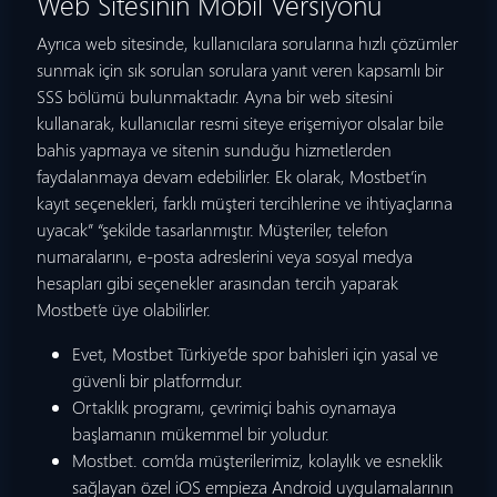
Web Sitesinin Mobil Versiyonu
Ayrıca web sitesinde, kullanıcılara sorularına hızlı çözümler
sunmak için sık sorulan sorulara yanıt veren kapsamlı bir
SSS bölümü bulunmaktadır. Ayna bir web sitesini
kullanarak, kullanıcılar resmi siteye erişemiyor olsalar bile
bahis yapmaya ve sitenin sunduğu hizmetlerden
faydalanmaya devam edebilirler. Ek olarak, Mostbet’in
kayıt seçenekleri, farklı müşteri tercihlerine ve ihtiyaçlarına
uyacak” “şekilde tasarlanmıştır. Müşteriler, telefon
numaralarını, e-posta adreslerini veya sosyal medya
hesapları gibi seçenekler arasından tercih yaparak
Mostbet’e üye olabilirler.
Evet, Mostbet Türkiye’de spor bahisleri için yasal ve
güvenli bir platformdur.
Ortaklık programı, çevrimiçi bahis oynamaya
başlamanın mükemmel bir yoludur.
Mostbet. com’da müşterilerimiz, kolaylık ve esneklik
sağlayan özel iOS empieza Android uygulamalarının