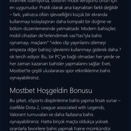
indirmek istemiyorsa, sitesinin mobil versiyonu onun için
en uygunudur. Pratik olarak ana kaynaktan farklı değildir
– fark, yalnızca ofisin işlevselliğini küçük bir ekranda
kullanmayı kolaylaştıran daha kompakt bir düğme ve
bölüm düzenlemesinde yatmaktadır. Modern bahisçiler,
mobil cihazları de?erlendirmek vas?tas?yla bahis
oynamayı, maçların” “video clip yayınlarını izlemeyi
empieza diğer bahisçi işlevlerini kullanmayı giderek daha ?
ok tercih ediyor. Bu, bir PC’ye bağlı olmadan her yerde ve
her zaman kazanan bahisler yapmalarını sağlar. Evet,
Mostbet’te çeşitli uluslararası spor etkinliklerine bahis
oynayabilirsiniz.
Mostbet Hoşgeldin Bonusu
Bu şirket, eSports disiplinlerine bahis yapma fırsatı sunar –
özellikle Dota 2, League associated with Legends,
Valorant turnuvaları ve daha fazlasına bahis
oynayabilirsiniz. Hatta birçok maçta oldukça yüksek
oranlarla favorilere bahis yapmak haine mümkündür.