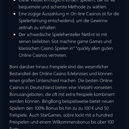
bequemste und sicherste Methode zu wählen.
Eine zügige Auszahlung in On-line Casinos ist für die
Spielerfahrung entscheidend, um die Gewinne
zeitnah zu erhalten.
Der schwedische Spielehersteller NetEnt ist mit
seinen beliebten Slot machine game Games und
klassischen Casino Spielen in” “quickly allen guten
Online Casinos vertreten.
Boni darüber hinaus Freispiele sind das wesentlicher
Bestandteil des Online Casino Erlebnisses und können
einen großen Unterschied machen. Die besten Online
Casinos in Deutschland bieten eine Vielzahl vonseiten
Bonusangeboten, die oft mit extra freispiele kombiniert
werden können. BingBong beispielsweise bietet neuen
Spielern den 100% Bonus bis hin zu zu 100 € und 50
Freispiele. Auch StarGames. sobre lockt mit a hundred
Freispielen und einem Willkommensbonus bis über 100
Euro.