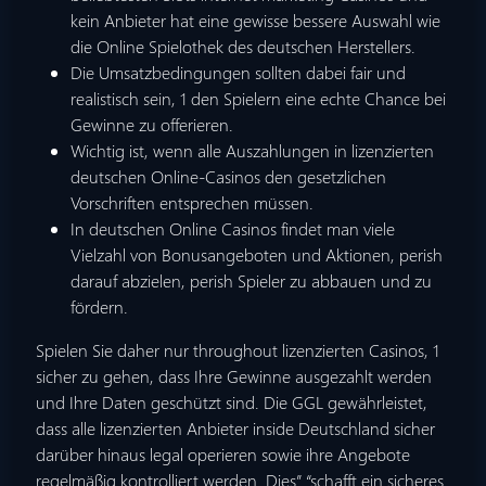
kein Anbieter hat eine gewisse bessere Auswahl wie
die Online Spielothek des deutschen Herstellers.
Die Umsatzbedingungen sollten dabei fair und
realistisch sein, 1 den Spielern eine echte Chance bei
Gewinne zu offerieren.
Wichtig ist, wenn alle Auszahlungen in lizenzierten
deutschen Online-Casinos den gesetzlichen
Vorschriften entsprechen müssen.
In deutschen Online Casinos findet man viele
Vielzahl von Bonusangeboten und Aktionen, perish
darauf abzielen, perish Spieler zu abbauen und zu
fördern.
Spielen Sie daher nur throughout lizenzierten Casinos, 1
sicher zu gehen, dass Ihre Gewinne ausgezahlt werden
und Ihre Daten geschützt sind. Die GGL gewährleistet,
dass alle lizenzierten Anbieter inside Deutschland sicher
darüber hinaus legal operieren sowie ihre Angebote
regelmäßig kontrolliert werden. Dies” “schafft ein sicheres