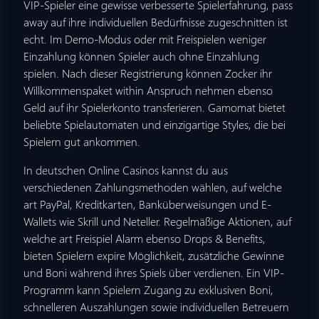
VIP-Spieler eine gewisse verbesserte Spielerfahrung, pass
away auf ihre individuellen Bedürfnisse zugeschnitten ist
echt. Im Demo-Modus oder mit Freispielen weniger
Einzahlung können Spieler auch ohne Einzahlung
spielen. Nach dieser Registrierung können Zocker ihr
Willkommenspaket within Anspruch nehmen ebenso
Geld auf ihr Spielerkonto transferieren. Gamomat bietet
beliebte Spielautomaten und einzigartige Styles, die bei
Spielern gut ankommen.
In deutschen Online Casinos kannst du aus
verschiedenen Zahlungsmethoden wählen, auf welche
art PayPal, Kreditkarten, Banküberweisungen und E-
Wallets wie Skrill und Neteller. Regelmäßige Aktionen, auf
welche art Freispiel Alarm ebenso Drops & Benefits,
bieten Spielern expire Möglichkeit, zusätzliche Gewinne
und Boni während ihres Spiels über verdienen. Ein VIP-
Programm kann Spielern Zugang zu exklusiven Boni,
schnelleren Auszahlungen sowie individuellen Betreuern