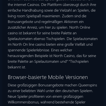
the internet Casinos. Die Plattform überzeugt durch ihre
einfache Handhabung sowie die Vielzahl an Spielen, die
living room Spielspaß maximieren. Zudem sind die
Bonusangebote und regelmäßigen Aktionen ein
zusätzlicher Anreiz, um hier zu spielen. North Online
casino ist bekannt für seine breite Palette an
Spielautomaten ebenso Tischspielen. Die Spielautomaten
im North On line casino bieten eine große Vielfalt und
spannende Spielerlebnisse. Eines welcher
herausragenden Beispiele ist North Casino, das für seine
breite Palette an Spielautomaten und” “Tischspielen
bekannt ist.
Browser-basierte Mobile Versionen
Diese großzügigen Bonusangebote machen Queenspins
zu einer beliebten Wahl unter den deutschen Spielern.
Neue Spieler profitieren von einem großzügigen
Willkommensbonus, während bestehende Spieler