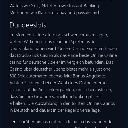
Wallets wie Skrill, Neteller sowie Instant-Banking
Methoden wie Klarna, giropay und paysafecard.
Dundeeslots
Im Moment ist fue allerdings schwer vorauszusagen,
welche Wirkung drops dead auf Spieler inside
Deutschland haben wird. Unsere Casino Experten haben
das DrückGlück Casino als dasjenige beste Online Online
casino für deutsche Spieler im Vergleich befunden. Das
Casino über deutscher Lizenz bietet mehr als just one.
600 Spielautomaten ebenso faire Bonus Angebote.
Achten Sie daher bei der Wahl eines Online Internet
casinos auf die Auszahlungszeiten, um sicherzustellen,
dass Sie Ihre Gewinne schnell und unkompliziert
erhalten. Die Auszahlung in den tollsten Online Casinos
in Deutschland dauert in der Regel diverse Tage.
Darüber hinaus gibt ha sido auch das spannende