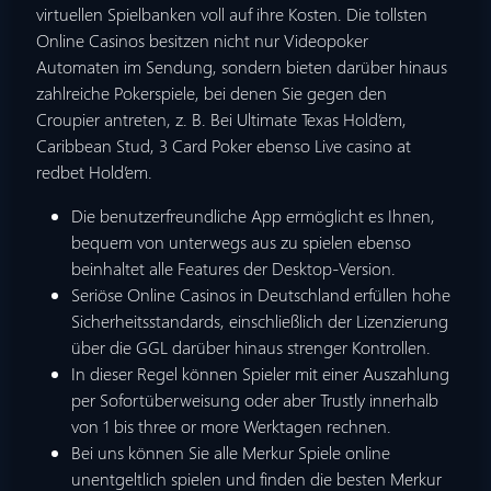
virtuellen Spielbanken voll auf ihre Kosten. Die tollsten
Online Casinos besitzen nicht nur Videopoker
Automaten im Sendung, sondern bieten darüber hinaus
zahlreiche Pokerspiele, bei denen Sie gegen den
Croupier antreten, z. B. Bei Ultimate Texas Hold’em,
Caribbean Stud, 3 Card Poker ebenso Live casino at
redbet Hold’em.
Die benutzerfreundliche App ermöglicht es Ihnen,
bequem von unterwegs aus zu spielen ebenso
beinhaltet alle Features der Desktop-Version.
Seriöse Online Casinos in Deutschland erfüllen hohe
Sicherheitsstandards, einschließlich der Lizenzierung
über die GGL darüber hinaus strenger Kontrollen.
In dieser Regel können Spieler mit einer Auszahlung
per Sofortüberweisung oder aber Trustly innerhalb
von 1 bis three or more Werktagen rechnen.
Bei uns können Sie alle Merkur Spiele online
unentgeltlich spielen und finden die besten Merkur