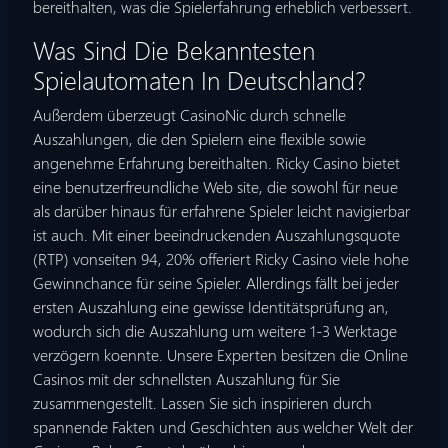
bereithalten, was die Spielerfahrung erheblich verbessert.
Was Sind Die Bekanntesten
Spielautomaten In Deutschland?
Außerdem überzeugt CasinoNic durch schnelle
Auszahlungen, die den Spielern eine flexible sowie
angenehme Erfahrung bereithalten. Ricky Casino bietet
eine benutzerfreundliche Web site, die sowohl für neue
als darüber hinaus für erfahrene Spieler leicht navigierbar
ist auch. Mit einer beeindruckenden Auszahlungsquote
(RTP) vonseiten 94, 20% offeriert Ricky Casino viele hohe
Gewinnchance für seine Spieler. Allerdings fällt bei jeder
ersten Auszahlung eine gewisse Identitätsprüfung an,
wodurch sich die Auszahlung um weitere 1-3 Werktage
verzögern koennte. Unsere Experten besitzen die Online
Casinos mit der schnellsten Auszahlung für Sie
zusammengestellt. Lassen Sie sich inspirieren durch
spannende Fakten und Geschichten aus welcher Welt der