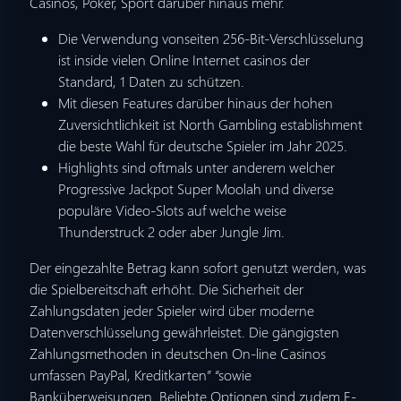
Casinos, Poker, Sport darüber hinaus mehr.
Die Verwendung vonseiten 256-Bit-Verschlüsselung
ist inside vielen Online Internet casinos der
Standard, 1 Daten zu schützen.
Mit diesen Features darüber hinaus der hohen
Zuversichtlichkeit ist North Gambling establishment
die beste Wahl für deutsche Spieler im Jahr 2025.
Highlights sind oftmals unter anderem welcher
Progressive Jackpot Super Moolah und diverse
populäre Video-Slots auf welche weise
Thunderstruck 2 oder aber Jungle Jim.
Der eingezahlte Betrag kann sofort genutzt werden, was
die Spielbereitschaft erhöht. Die Sicherheit der
Zahlungsdaten jeder Spieler wird über moderne
Datenverschlüsselung gewährleistet. Die gängigsten
Zahlungsmethoden in deutschen On-line Casinos
umfassen PayPal, Kreditkarten” “sowie
Banküberweisungen. Beliebte Optionen sind zudem E-