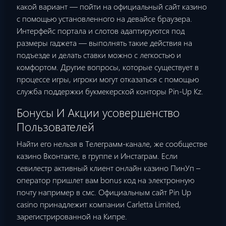
какой вариант — пойти на официальный сайт казино
с помощью установленного на девайсе браузера.
Интерфейс портала и слотов адаптируются под
размеры гаджета — выполнять такие действия на
подъезде и делать ставки можно с легкостью и
комфортом. Другие вопросы, которые существует в
процессе игры, игроки могут отказаться с помощью
служба поддержки букмекерской конторы Pin-Up Kz.
Бонусы И Акции усовершенство
Пользователей
Найти его нельзя в Телеграмм-канале, же сообществе
казино Вконтакте, в группе и Инстаграм. Если
севилестр активный клиент онлайн казино ПинУп –
оператор пришлет вам bonus код на электронную
почту например в смс. Официальным сайт Pin Up
casino принадлежит компании Carletta Limited,
зарегистрированной на Кипре.