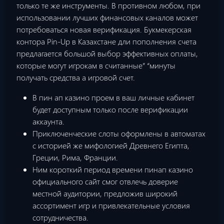
только те же инструменты. В противном любом, при
использовании лучших финансовых каналов может
потребоваться новая верификация. Букмекерская
контора Pin-Up в Казахстане дли пополнения счета
предлагается большой выбор эффективных оплаты,
которые могут игрокам в считанные” “минуты
получать средства а игровой счет.
В пин ап казино проем в ваш личные кабинет
будет доступным только после верификации
аккаунта.
Приключенческие слоты оформлены в автоматах
с историей же мифологией Древнего Египта,
Греции, Рима, Франции.
Ним короткий период времени пинап казино
официального сайт смог отвлечь доверие
местной аудитории, предложив широкий
ассортимент игр и привлекательные условия
сотрудничества.