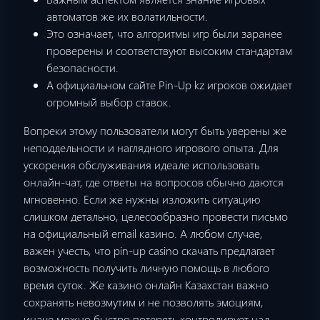
автоматов же их волатильности.
Это означает, что алгоритмы игр были заранее
проверены и соответствуют высоким стандартам
безопасности.
А официальном сайте Pin-Up kz игроков ожидает
огромный выбор ставок.
Вопреки этому пользователи могут быть уверены же
неподдельности и наглядного игрового опыта. Для
ускорения обслуживания идеале использовать
онлайн-чат, где ответы на вопросов обычно даются
мгновенно. Если же нужны изложить ситуацию
слишком детально, целесообразно провести письмо
на официальный email казино. А любом случае,
важен учесть, что pin-up casino скачать предлагает
возможность получить личную помощь в любого
время суток. Же казино онлайн Казахстан важно
сохранять невозмутим и не позволять эмоциям,
иначе можно быстро потерять контролирует над