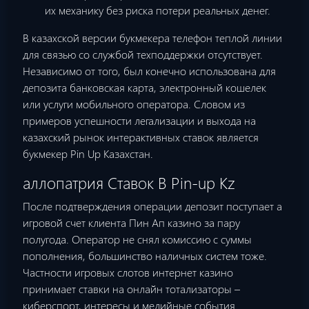
их механику без риска потери реальных денег.
В казахской версии букмекера телефон теплой линии
для связью со службой техподдержки отсутствует.
Независимо от того, был конечно использована для
депозита банковская карта, электронный кошелек
или услуги мобильного оператора. Словом из
примеров успешности легализации и выхода на
казахский рынок интерактивных ставок является
букмекер Pin Up Казахстан.
аллопатрия Ставок В Pin-up Kz
После подтверждения операции депозит поступает а
игровой счет клиента Пин Ап казино за пару
полугода. Оператор не снял комиссию с суммы
пополнения, большинство наличных систем тоже.
Частности игровых слотов интернет казино
принимает ставки на онлайн тотализаторы –
киберспорт, интересы и медийные события.