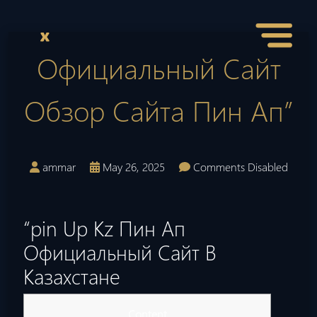
Официальный Сайт
Обзор Сайта Пин Ап”
ammar
May 26, 2025
Comments Disabled
“pin Up Kz Пин Ап
Официальный Сайт В
Казахстане
Content