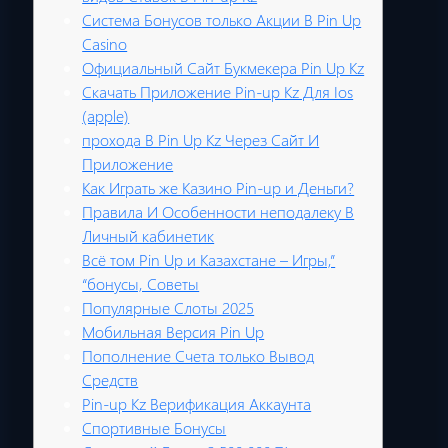
Система Бонусов только Акции В Pin Up
Casino
Официальный Сайт Букмекера Pin Up Kz
Скачать Приложение Pin-up Kz Для Ios
(apple)
прохода В Pin Up Kz Через Сайт И
Приложение
Как Играть же Казино Pin-up и Деньги?
Правила И Особенности неподалеку В
Личный кабинетик
Всё том Pin Up и Казахстане – Игры,”
“бонусы, Советы
Популярные Слоты 2025
Мобильная Версия Pin Up
Пополнение Счета только Вывод
Средств
Pin-up Kz Верификация Аккаунта
Спортивные Бонусы