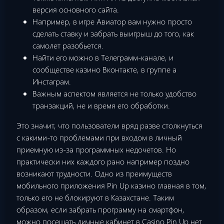
версия основного сайта.
Например, в игре Авиатор вам нужно просто
сделать ставку и забрать выигрыш до того, как
самолет разобьется.
Найти его можно в Телеграмм-канале, и
сообществе казино Вконтакте, в группе а
Инстаграм.
Важным аспектом является не только удобство
транзакций, не и время его обработки.
Это значит, что пользователи вряд разве столкнуться
с какими-то проблемами при входом в личный
приемную из-за программных недочетов. Но
практически них каждого рано например поздно
возникают трудности. Одно из преимуществ
мобильного приложения Pin Up казино главная в том,
только его не блокируют в Казахстане. Таким
образом, если забрать программу на смартфон,
можно посещать личные кабинет в Casino Pin Up нет