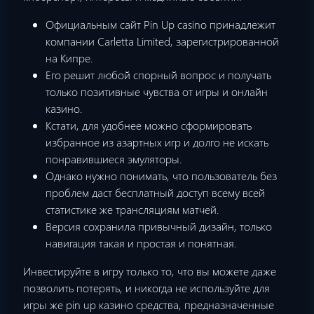
Официальным сайт Pin Up casino принадлежит
компании Carletta Limited, зарегистрированной
на Кипре.
Его решит любой спорный вопрос и получать
только позитивные чувства от игры и онлайн
казино.
Кстати, для удобнее можно сформировать
избранное из азартных игр и долго не искать
понравившиеся эмуляторы.
Однако нужно понимать, что пользователь без
проблем даст бесплатный доступ всему всей
статистике же трансляциям матчей.
Версия сохранила привычный дизайн, только
навигация такая и простая и понятная.
Инвестируйте в игру только то, что вы можете даже
позволить потерять, и никогда не используйте для
игры же pin up казино средства, предназначенные