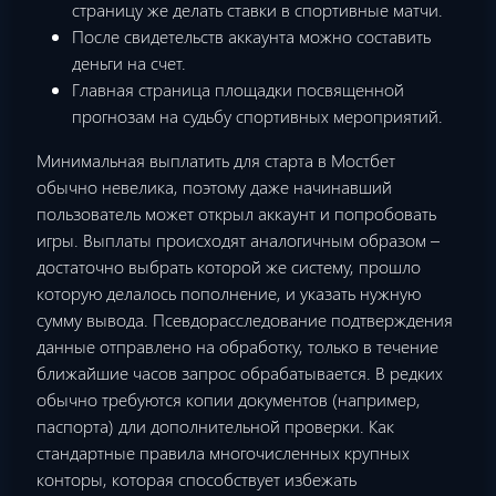
страницу же делать ставки в спортивные матчи.
После свидетельств аккаунта можно составить
деньги на счет.
Главная страница площадки посвященной
прогнозам на судьбу спортивных мероприятий.
Минимальная выплатить для старта в Мостбет
обычно невелика, поэтому даже начинавший
пользователь может открыл аккаунт и попробовать
игры. Выплаты происходят аналогичным образом –
достаточно выбрать которой же систему, прошло
которую делалось пополнение, и указать нужную
сумму вывода. Псевдорасследование подтверждения
данные отправлено на обработку, только в течение
ближайшие часов запрос обрабатывается. В редких
обычно требуются копии документов (например,
паспорта) дли дополнительной проверки. Как
стандартные правила многочисленных крупных
конторы, которая способствует избежать