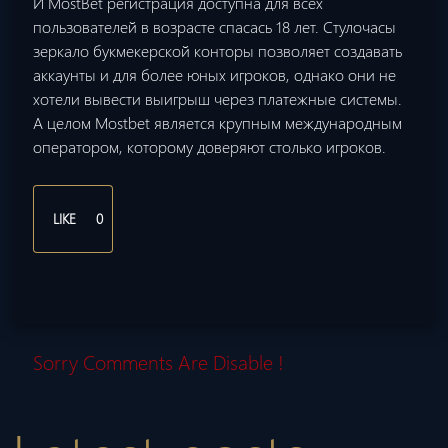
И MostBet регистрация доступна для всех
пользователей в возрасте спасась 18 лет. Стулочасы
зеркало букмекерской конторы позволяет создавать
аккаунты и для более юных игроков, однако они не
хотели вывести выигрыш через платежные системы.
А целом Mostbet является крупным международным
оператором, которому доверяют столько игроков.
LIKE
0
Sorry Comments Are Disable !