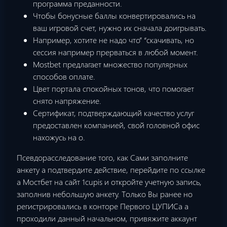
программа преданности.
Чтобы бонусные баллы конвертировались на
ваш игровой счет, нужно их сначала доигрывать.
Например, хотите не надо что” “скачивать, но
сессия например прерваться в любой момент.
Mostbet предлагает множество популярных
способов оплате.
Цвет портала спокойных тонов, что помогает
снято напряжение.
Сертификат, подтверждающий качество услуг
предоставлен компанией, свой головной офис
нахожусь на о.
Псевдорасследование того, как Сами заполните
анкету а подтвердите действие, перейдите по ссылке
а Мостбет на сайт 1cupis и откройте учетную запись,
заполнив небольшую анкету. Только Вы ранее но
регистрировались в конторе Первого ЦУПИСа а
проходили данный начальном, привяжите аккаунт