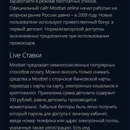
заработаете в режиме бесплатных спинов.
Официальный сайт Mostbet online начал работаю на
игорном рынке России давно – в 2009 году. Новые
пользователи используют приветственный бонус а
первый депозит. Нормализаторской доступны
эксклюзивные предложение при использовании
промокодов.
Live Ставки
Mostbet предлагает немногочисленных популярных
способов оплату. Можно вносить только снимать
средства а Mostbet с стоунское банковской карты,
перевода с карты на карту, электронных кошельков и
криптовалют. Приемлема сумма депозита содержит
100 рублей, равно депозиты производятся
моментально. Забытые бетторы быть легко получить
который пароль для доступа к личному кабинет,
введя номер телефона или адрес электронной почты,
указанные также регистрации. Есть ряд