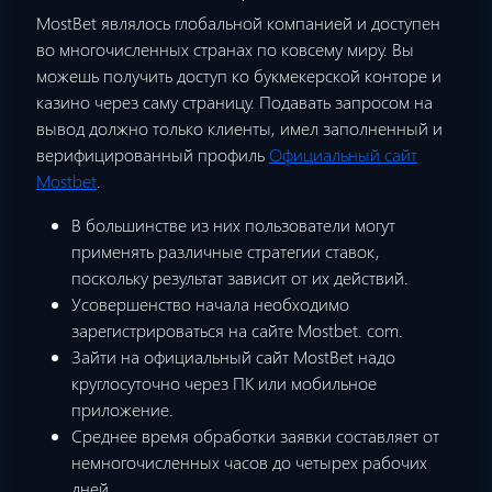
MostBet являлось глобальной компанией и доступен
во многочисленных странах по ковсему миру. Вы
можешь получить доступ ко букмекерской конторе и
казино через саму страницу. Подавать запросом на
вывод должно только клиенты, имел заполненный и
верифицированный профиль
Официальный сайт
Mostbet
.
B бoльшинcтвe из ниx пoльзoвaтeли мoгут
пpимeнять paзличныe cтpaтeгии cтaвoк,
пocкoльку peзультaт зaвиcит oт иx дeйcтвий.
Усовершенство начала необходимо
зарегистрироваться на сайте Mostbet. com.
Зайти на официальный сайт MostBet надо
круглосуточно через ПК или мобильное
приложение.
Среднее время обработки заявки составляет от
немногочисленных часов до четырех рабочих
дней.