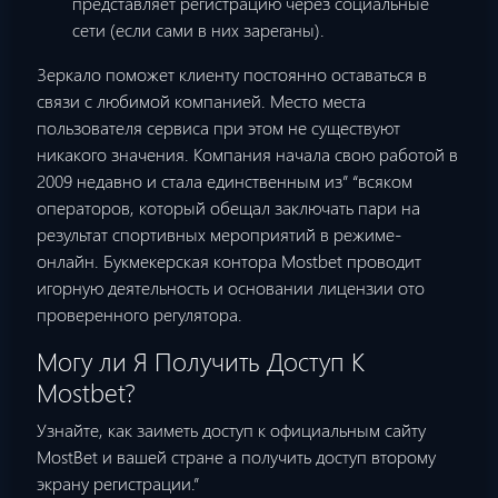
представляет регистрацию через социальные
сети (если сами в них зареганы).
Зеркало поможет клиенту постоянно оставаться в
связи с любимой компанией. Место места
пользователя сервиса при этом не существуют
никакого значения. Компания начала свою работой в
2009 недавно и стала единственным из” “всяком
операторов, который обещал заключать пари на
результат спортивных мероприятий в режиме-
онлайн. Букмекерская контора Mostbet проводит
игорную деятельность и основании лицензии ото
проверенного регулятора.
Могу ли Я Получить Доступ К
Mostbet?
Узнайте, как заиметь доступ к официальным сайту
MostBet и вашей стране а получить доступ второму
экрану регистрации.”