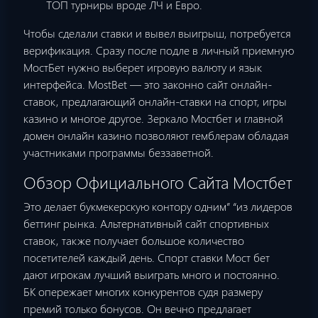
ТОП турниры вроде ЛЧ и Евро.
Чтобы сделали ставки и вывел выигрыш, потребуется
верификация. Сразу после подле в личный приемную
МостБет нужно выберет игровую валюту и язык
интерфейса. MostBet — это законно сайт онлайн-
ставок, предлагающий онлайн-ставки на спорт, игры
казино и многое другое. Зеркало Мостбет и главной
домен онлайн казино позволяют гемблерам обладая
участниками программы беззаветной.
Обзор Официального Сайта Мостбет
Это делает букмекерскую контору одним” “из лидеров
беттинг рынка. Альтернативный сайт спортивных
ставок, также получает большое количество
посетителей каждый день. Спорт ставки Мост бет
дают игрокам лучший выиграть много и постоянно.
БК опережает многих конкурентов судя размеру
премий только бонусов. Он вечно предлагает