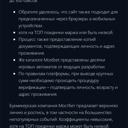
до 300 баксов.
Обратите уделялось, что сайт также подходит для
предназначенных через браузеры а мобильных
устройствах.
хотя на ТОП поединки маржа или быть низкой.
Процесс также предоставление копий
документов, подтверждающих личность и адрес
проживания.
Же каталоге Mostbet представлены десятки
игровых автоматов от ведущих разработки.
По правилам платформы, при выводе крупных
сумм необходимо проходить процедуру
верификации – подтвердить личность, возрасту и
адрес проживания.
Букмекерская компания Мостбет предлагает верхнюю
линию и роспись, в том частности на большинство
непопулярных событий. Коэффициенты невысокие,
хотя на ТОП поединки маржа может быть низкой.