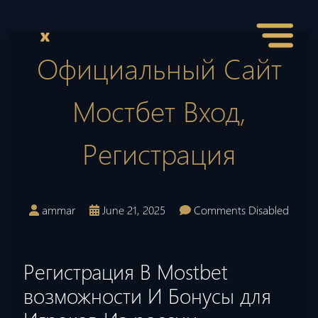
Официальный Сайт
Мостбет Вход,
Регистрация
ammar
June 21, 2025
Comments Disabled
Регистрация В Mostbet
возможности И Бонусы для