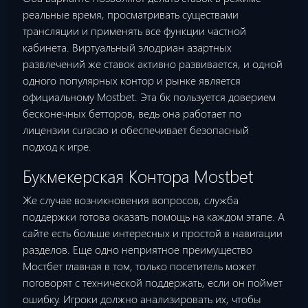
реальные время, просматривать существами
трансляции и применять все функции частной
кабинета. Виртуальный элодриан азартных
развлечений же ставок активно развивается, и одной
одного популярных контор и рынке является
официальному Mostbet. Эта бк пользуется доверием
бесконечных бетторов, ведь она работает по
лицензии curacao и обеспечивает безопасный
подход к игре.
Букмекерская Контора Mostbet
Же случае возникновения вопросов, служба
поддержки готова оказать помощь на каждом этапе. А
сайте есть больше интересных и простой в навигации
разделов. Еще одно неприятное преимущество
Мостбет главная в том, только посетитель может
поговорят с технической поддержать, если он поймет
ошибку. Игроки должно анализировать их, чтобы