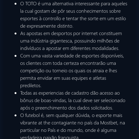
O TOTO é uma alternativa interessante para aqueles
la cual gostam de pôr seus conhecimentos sobre
esportes à controllo e tentar the sorte em um estilo
de expresamente distinto.
As apostas em desportos por internet constituem
uma indústria gigantesca, possuindo milhões de
indivíduos a apostar em diferentes modalidades.
Com uma vasta variedade de esportes disponíveis,
os clientes com toda certeza encontrarão uma
competição ou torneio os quais os atraia e lhes
permita envidar em suas equipes e atletas
prediletos.
Todas as experiencias de cadastro dão acesso ao
bônus de boas-vindas, la cual deve ser selecionado
após o preenchimento dos dados solicitados.
O futebol é, sem qualquer dúvida, o esporte mais
vibrante at the contagiante no país da Mostbet, na
particular no País e do mundo, onde é alguma
verdadeira paixão franquista.