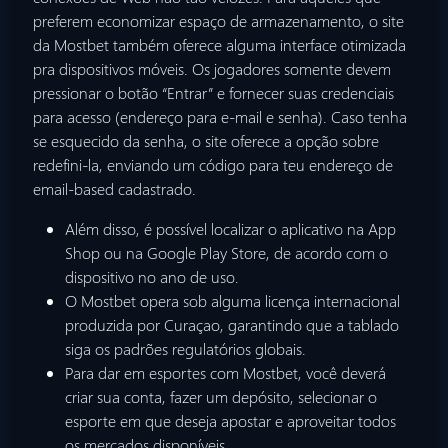
preferem economizar espaço de armazenamento, o site
da Mostbet também oferece alguma interface otimizada
pra dispositivos móveis. Os jogadores somente devem
pressionar o botão “Entrar” e fornecer suas credenciais
para acesso (endereço para e-mail e senha). Caso tenha
se esquecido da senha, o site oferece a opção sobre
redefini-la, enviando um código para teu endereço de
email-based cadastrado.
Além disso, é possível localizar o aplicativo na App
Shop ou na Google Play Store, de acordo com o
dispositivo no ano de uso.
O Mostbet opera sob alguma licença internacional
produzida por Curaçao, garantindo que a tablado
siga os padrões regulatórios globais.
Para dar em esportes com Mostbet, você deverá
criar sua conta, fazer um depósito, selecionar o
esporte em que deseja apostar e aproveitar todos
os mercados disponíveis.