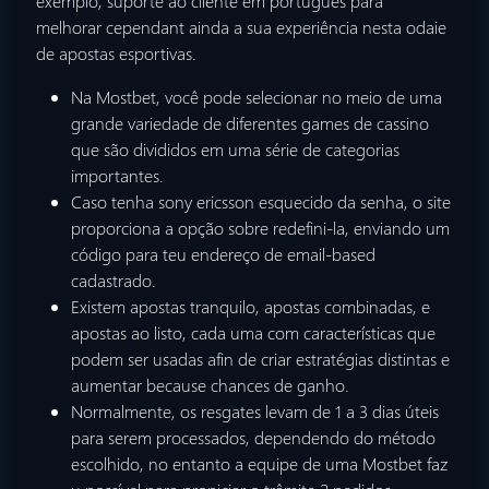
exemplo, suporte ao cliente em português para
melhorar cependant ainda a sua experiência nesta odaie
de apostas esportivas.
Na Mostbet, você pode selecionar no meio de uma
grande variedade de diferentes games de cassino
que são divididos em uma série de categorias
importantes.
Caso tenha sony ericsson esquecido da senha, o site
proporciona a opção sobre redefini-la, enviando um
código para teu endereço de email-based
cadastrado.
Existem apostas tranquilo, apostas combinadas, e
apostas ao listo, cada uma com características que
podem ser usadas afin de criar estratégias distintas e
aumentar because chances de ganho.
Normalmente, os resgates levam de 1 a 3 dias úteis
para serem processados, dependendo do método
escolhido, no entanto a equipe de uma Mostbet faz