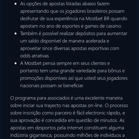
As opções de apostas listadas abaixo fazem
apresentando que os jogadores brasileiros possam
desfrutar de sua experiência na Mostbet BR quando
apostam no ano de esportes e games de cassino.
Também é possível realizar depósitos para aumentar
um saldo disponível de manera acelerada e
aproveitar since diversas apostas esportivas com
odds atrativas.
A Mostbet pensa sempre em seus clientes e
portanto tem uma grande variedade para bônus e
promoções disponíveis así que usted seus jogadores
nacionais possam se beneficiar.
O programa para associados é uma excelente maneira
sobre iniciar sua trayecto nas apostas on-line. O processo
sobre inscrição como parceiro é fácil electronic rápido, e
sua aprovação é concedida em questão de minutos. As
apostas em desportos pela internet constituem alguma
indústria gigantesca, possuindo milhões de indivíduos a