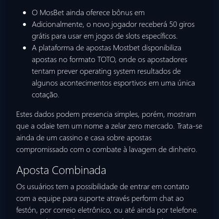
O MosBet ainda oferece bônus em
Adicionalmente, o novo jogador receberá 50 giros
grátis para usar em jogos de slots específicos.
A plataforma de apostas Mostbet disponibiliza
apostas no formato TOTO, onde os apostadores
tentam prever operating system resultados de
algunos acontecimentos esportivos em uma única
cotação.
Estes dados podem presencia simples, porém, mostram
que a odaie tem um nome a zelar zero mercado. Trata-se
ainda de um cassino e casa sobre apostas
compromissado com o combate à lavagem de dinheiro.
Aposta Combinada
Os usuários tem a possibilidade de entrar em contato
com a equipe para suporte através perform chat ao
festón, por correio eletrônico, ou até ainda por telefone.