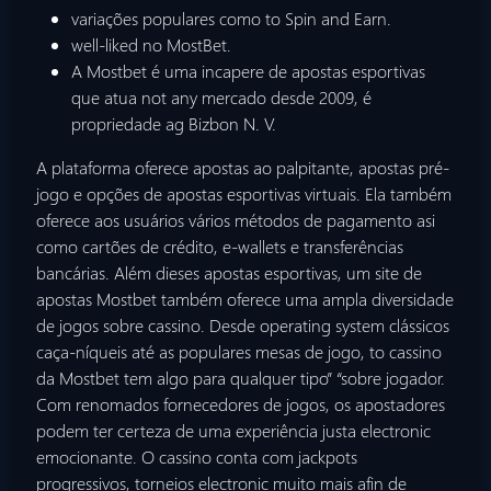
variações populares como to Spin and Earn.
well-liked no MostBet.
A Mostbet é uma incapere de apostas esportivas
que atua not any mercado desde 2009, é
propriedade ag Bizbon N. V.
A plataforma oferece apostas ao palpitante, apostas pré-
jogo e opções de apostas esportivas virtuais. Ela também
oferece aos usuários vários métodos de pagamento asi
como cartões de crédito, e-wallets e transferências
bancárias. Além dieses apostas esportivas, um site de
apostas Mostbet também oferece uma ampla diversidade
de jogos sobre cassino. Desde operating system clássicos
caça-níqueis até as populares mesas de jogo, to cassino
da Mostbet tem algo para qualquer tipo” “sobre jogador.
Com renomados fornecedores de jogos, os apostadores
podem ter certeza de uma experiência justa electronic
emocionante. O cassino conta com jackpots
progressivos, torneios electronic muito mais afin de