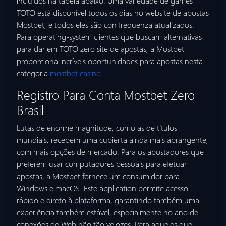
incluídos na tabela abaixo. Uma variedade de games
TOTO está disponível todos os dias no website de apostas
Mostbet, e todos eles são con frequenza atualizados.
Para operating-system clientes que buscam alternativas
para dar em TOTO zero site de apostas, a Mostbet
proporciona incríveis oportunidades para apostas nesta
categoria
mostbet casino
.
Registro Para Conta Mostbet Zero
Brasil
Lutas de enorme magnitude, como as de títulos
mundiais, recebem uma cubierta ainda mais abrangente,
com mais opções de mercado. Para os apostadores que
preferem usar computadores pessoais para efetuar
apostas, a Mostbet fornece um consumidor para
Windows e macOS. Este application permite acesso
rápido e direto à plataforma, garantindo também uma
experiência também estável, especialmente no ano de
conexões de Web não tão velozes. Para aqueles que