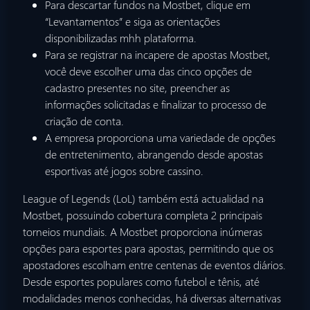
Para descartar fundos na Mostbet, clique em
“Levantamentos” e siga as orientações
disponibilizadas mhh plataforma.
Para se registrar na incapere de apostas Mostbet,
você deve escolher uma das cinco opções de
cadastro presentes no site, preencher as
informações solicitadas e finalizar to processo de
criação de conta.
A empresa proporciona uma variedade de opções
de entretenimento, abrangendo desde apostas
esportivas até jogos sobre cassino.
League of Legends (LoL) também está actualidad na
Mostbet, possuindo cobertura completa 2 principais
torneios mundiais. A Mostbet proporciona inúmeras
opções para esportes para apostas, permitindo que os
apostadores escolham entre centenas de eventos diários.
Desde esportes populares como futebol e tênis, até
modalidades menos conhecidas, há diversas alternativas