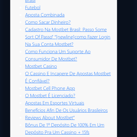
Futebol
Aposta Combinada
Como Sacar Dinheiro?
Cadastro Na Mostbet Brasil: Passo Some
Sort Of Passo” “[newline]como Fazer Login
Na Sua Conta Mostbet?
Como Funciona Um Suporte Ao
Consumidor De Mostbet?
Mostbet Casino
O Cassino E Incapere De Apostas Mostbet
É Confiável?
Mostbet Cell Phone App
O Mostbet É Licenciado?
Apostas Em Esportes Virtuais
Benefícios Afin De Os Usuários Brasileiros
Reviews About Mostbet”
Bônus De 1º Depósito De 100% Em Um
Depósito Pra Um Cassino + 15fs