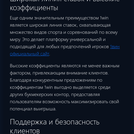
коэффициенты
Еще одним значительным преимуществом 1win
является широкая линия ставок, охватывающая
множество видов спорта и соревнований по всему
миру. Это делает платформу универсальной и
подходящей для любых предпочтений игроков
1вин
официальный сайт
.
Высокие коэффициенты являются не менее важным
фактором, привлекающим внимание клиентов.
Благодаря конкурентным предложениям по
коэффициентам 1win выгодно выделяется среди
других букмекерских контор, предоставляя
пользователям возможность максимизировать свой
потенциал выигрыша.
Поддержка и безопасность
клиентов