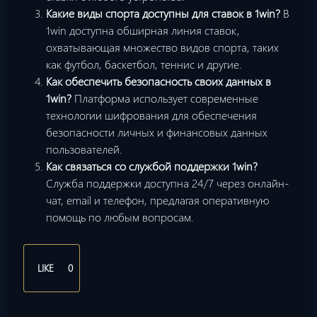
Какие виды спорта доступны для ставок в 1win?
В
1win доступна обширная линия ставок,
охватывающая множество видов спорта, таких
как футбол, баскетбол, теннис и другие.
Как обеспечить безопасность своих данных в
1win?
Платформа использует современные
технологии шифрования для обеспечения
безопасности личных и финансовых данных
пользователей.
Как связаться со службой поддержки 1win?
Служба поддержки доступна 24/7 через онлайн-
чат, email и телефон, предлагая оперативную
помощь по любым вопросам.
LIKE
0