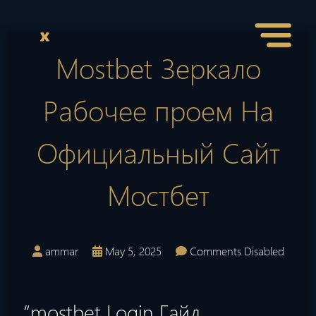
Mostbet Зеркало
Рабочее проем На
Официальный Сайт
Мостбет
ammar
May 5, 2025
Comments Disabled
“mostbet Login Гайд