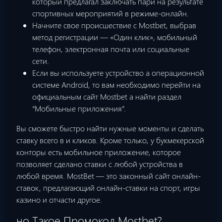
который предлагал заключать пари на результате
спортивных мероприятий в режиме-онлайн.
Начните свое происшествие с Mostbet, выбрав
метод регистрации — «Один клик», мобильный
телефон, электронная почта или социальные
сети.
Если вы используете устройство а операционной
системе Android, то вам необходимо перейти на
официальным сайт Mostbet а найти раздел
“Мобильные приложения”.
Вы сможете быстро найти нужные моменты и сделать
ставку всего в и кликов. Кроме только, у букмекерской
конторы есть мобильное приложение, которое
позволяет сделано ставки с любой устройства в
любой время. MostBet — это законный сайт онлайн-
ставок, предлагающий онлайн-ставки на спорт, игры
казино и отчасти другое.
но Такое Промокод Mostbet?