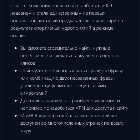
ссылок. Компания начала свою работы в 2009
недавнем и стала единственным из первых
операторов, который предлагал заключать пари на
результате спортивных мероприятий а режиме-
онлайн.
Вы сможете стремительно найти нужные
переломные и сделать ставку всего в немного
кликов.
Почему хотя не использовать случайное фразу
или комбинацию двух несвязанных фразы,
усиленных цифрами же специальными
символами?
Для пользователей а ограниченных регионах
например понадобиться VPN для доступа к сайту.
MostBet является глобальной компанией же
доступен во многочисленных странах по всему
миру.