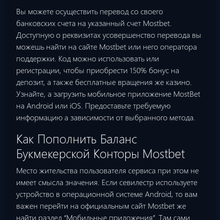
Вы можете осуществить перевод со своего
банковских счета на указанный счет Mostbet.
Доступную о реквизитах усовершенство перевода вы
можешь найти на сайте Mostbet или него оператора
поддержки. Код можно использовать или
регистрации, чтобы приобрести 150% бонус на
депозит, а также бесплатные вращения же казино.
Узнайте, а загрузить мобильное приложение MostBet
на Android или iOS. Предоставьте требуемую
информацию а зависимости от выбранного метода.
Как Пополнить Баланс
Букмекерской Конторы Mostbet
Место жительства пользователя сервиса при этом не
имеет смысла значения. Если севилестр используете
устройство в операционной системе Android, то вам
важен перейти на официальным сайт Mostbet же
найти раздел “Мобильные приложения”. Там сами