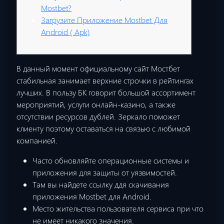
Mostbet?
Загрузите Приложение Mostbet Для
Android ( Apk)
В данный момент официальному сайт Мостбет
стабильная занимает верхние строчки в рейтингах
лучших. В пользу БК говорит большой ассортимент
мероприятий, услуги онлайн-казино, а также
отсутствии ресурсов дублей. Зеркало поможет
клиенту поэтому оставаться на связью с любимой
компанией.
Часто обновляйте операционные системы и
приложения для защиты от уязвимостей.
Там вы найдете ссылку ддя скачивания
приложения Mostbet для Android.
Место жительства пользователя сервиса при что
не имеет никакого значения.