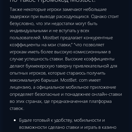
Также некоторые игроки замечают небольшие
задержки при выводе расходующихся. Однако стоит
безусловно, что эти недостатки могут быть
индивидуальными и не вступать у всех
пользователей. Mostbet предлагает конкурентные
коэффициенты на мои ставки,” “что позволяет
игрокам иметь более высокую комиссионными в
случае успешность ставки. Высокие коэффициенты
делают букмекерскую таверну привлекательной для
опытных игроков, которые стараюсь получить
максимальную барыши. MostBet. com имеет
лицензию, а официальное мобильное приложение
определяет безопасные и понадежнее онлайн-ставки
во этих странах, где предназначенная платформа
ставок.
Будьте готовый к удобству, мобильности и
возможности сделано ставки и играть в казино