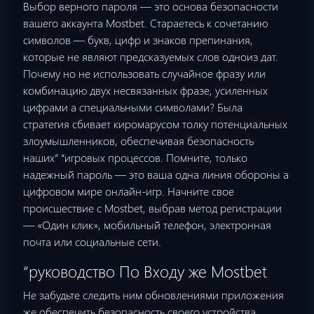
Выбор верного пароля — это основа безопасности
вашего аккаунта Mostbet. Стараетесь к сочетанию
символов — букв, цифр и знаков препинания,
которые не являют предсказуемых слов одноиз дат.
Почему но не использовать случайное фразу или
комбинацию двух несвязанных фразе, усиленных
цифрами а специальными символами? Была
стратегия сбивает киромарусом толку потенциальных
злоумышленников, обеспечивая безопасность
наших” “игровых процессов. Помните, только
надежный пароль — это ваша одна линия обороны а
цифровом мире онлайн-игр. Начните свое
происшествие с Mostbet, выбрав метод регистрации
— «Один клик», мобильный телефон, электронная
почта или социальные сети.
“руководство По Входу же Mostbet
Не забудьте следить ним обновлениями приложения
же обеспечить безопасность своего устройства.