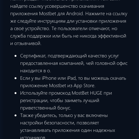
найдете ссылку усовершенство скачивания
приложения Mostbet для Android. Нажмите на ссылку
же следуйте инструкциям дли установки приложения
а своё устройство. Те пользователи отмечают, но
служба поддержки или быть не никогда эффективной
и отзывчивой.
Сертификат, подтверждающий качество услуг
предоставленная компанией, чей головной офис
находится в о.
Если у вы iPhone или iPad, то вы можешь скачать
приложение Mostbet из App Store.
Используйте промокод MostBet HUGE при
регистрации, чтобы заиметь лучший
приветственный бонус.
Также убедитесь, только у вас включены
настройки безопасности, позволяет
устанавливать приложения один надежных
источников.