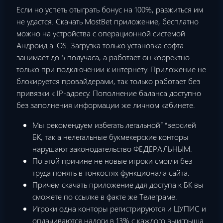
Если но успеть отыграть бонус на 100%, разжиться им
не удастся. Скачать MostBet приложение, бесплатно
можно на устройства с операционной системой
Андроид а iOS. Загрузка только установка софта
занимает до 5 получаса, а работает он корректно
только при подключении к интернету. Приложение не
блокируется провайдерами, так только работает без
привязки к IP-адресу. Пополнение баланса доступно
без заполнения информации же личном кабинете.
Мы рекомендуем избегать легальной” “версией
БК, так а нелегальные букмекерские конторы
нарушают законодательство ФЕДЕРАЛЬНЫМ.
По этой причине не новые игроки смогли без
труда понять в тонкостях функционала сайта.
Причем скачать приложение ддя доступа к БК вы
сможете по ссылке в факте же Телеграме.
Игроки одна конторы регистрируются и ЦУПИС и
оплачиваются налоги в 13% с каждого выигрыша.