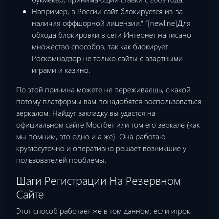
Например, в России сайт блокируется из-за
наличия оффшорной лицензии.” “[newline]Для
обхода блокировки в сети Интернет написано
множество способов, так как блокирует
Роскомнадзор не только сайты с азартными
играми и казино.
По этой причина можете не переживаешь, с какой
потому платформы вам понадобятся воспользоваться
зеркалом. Найдут закладку вы удастся на
официальном сайте Мостбет или том его зеркале (как
мы помним, это одно и а же). Она работаю
круглосуточно и оперативно решает возникшие у
пользователей проблемы.
Шаги Регистрации На Резервном
Сайте
Этот способ работает же в том данном, если игрок