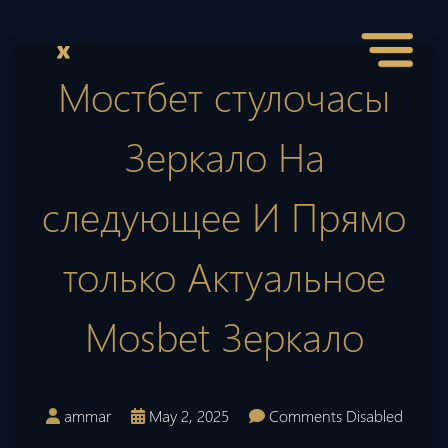
Мостбет стулочасы
Зеркало На
следующее И Прямо
только Актуальное
Mosbet Зеркало
ammar
May 2, 2025
Comments Disabled