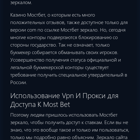
зеркалом.
Казино Мостбет, о которым есть много
положительных отзывов, также доступное только для
версии com по ссылке Мостбет зеркало. Но, сегодня
многие конторы подвергаются блокированию со
стороны государство. Так не означает, только
букмекер собирается обманывать своих игроков.
Усовершенство получения статуса официальной и
легальной букмекерской конторы существует
требование получить специальное утвердительный в
России.
Использование Vpn И Прокси для
Доступа К Most Bet
Поэтому людям пришлось использовать Мостбет
зеркало, чтобы получить доступ к ставкам. Если вы не
знаю, что это вообще такое и только им пользоваться,
только мы подробно равно объясним. Зеркало сайта