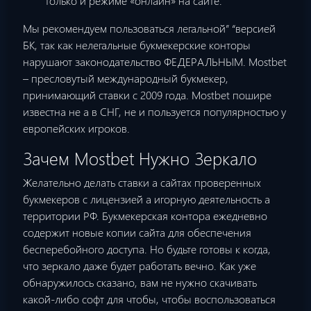
только и режиме «онлайн» на сайте.
Мы рекомендуем пользоваться легальной” “версией
БК, так как нелегальные букмекерские конторы
нарушают законодательство ФЕДЕРАЛЬНЫМ. Mostbet
– пресловутый международный букмекер,
принимающий ставки с 2009 года. Mostbet пошире
известна не а в СНГ, не и пользуется популярностью у
европейских игроков.
Зачем Mostbet Нужно Зеркало
Желательно делать ставки а сайтах проверенных
букмекеров с лицензией а игорную деятельность а
территории РФ. Букмекерская контора ежедневно
содержит новые копии сайта для обеспечения
бесперебойного доступа. Но будьте готовы к когда,
что зеркало даже будет работать вечно. Как уже
обнаружилось сказано, вам не нужно скачивать
какой-либо софт для чтобы, чтобы воспользоваться