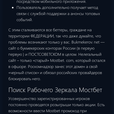
посредством мобильного приложения.
Пользователь дополнительно получает метод
связи с службой поддержки а анонсы топовых
событий.
С этим сталкиваются все беттеры, граждане на
территории ФЕДЕРАЦИИ, так что даже думайте, что
проблемы возникают только у вас. Bukmekerov. net —
сайт о букмекерских конторах России (в первую
первую ) и ПОСТСОВЕТСКОМ в целом. Нелегальный
сайт – только «старый» Mostbet. com, который остался
в офшоре. Роскомнадзор занес этот домен а свой
«черный список» и обязал российских провайдеров
блокировать него.
Поиск Рабочего Зеркала Мостбет
Усовершенство зарегистрированных игроков
постоянно проводятся розыгрыши только акции. Есть
возможности ввести Mostbet промокод при