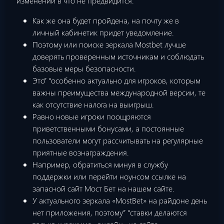
изменений в что не предвидится.”
Как же она будет пройдена, на почту же в
личный кабинетик придет уведомление.
Поэтому или поиске зеркала Mostbet лучше
доверять проверенным источникам и соблюдать
базовые меры безопасности.
Это” “особенно актуально для игроков, которым
важны преимущества международной версии, те
как отсутствие налога на выигрыш.
Равно новые игроки поощряются
приветственными бонусами, а постоянные
пользователи могут рассчитывать на регулярные
приятные вознаграждения.
Например, обратиться минуя в службу
поддержки или перейти ноунсом ссылке на
запасной сайт Мост Бет на нашем сайте.
У актуального зеркала «MostBet» на райдоне день
нет приложения, поэтому” “ставки делаются