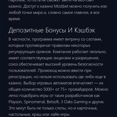
казино. Доступ к казино Mostbet можно получить изо
любой точки мира и, словно самое главное, в все
время.
Депозитные Бонусы И Кэшбэк
В частности, программа имеет витрину со слотами,
которые противоречат правилам некоторых
регулирующих органов. Компания работает легально,
имеет соответствующие лицензии и разрешения,
союз обеспечивает высокий уровень безопасности
пользователей. Промокод можно ввести при
регистрации, но нельзя использовать где-либо еще в
казино. Выбор игровых автоматов впечатляет — их
общее количество 5000+ от 75+ провайдеров. Можно
легко подобрать игры от таких разработчиков как
Playson, Spinomenal, Betsoft, 3 Oaks Gaming и других.
Это могут быть не только слоты, но и карточные,
настольные, краш или лайв-игры.