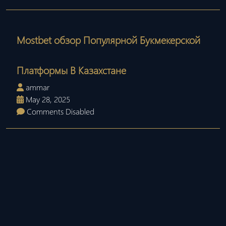
Mostbet обзор Популярной Букмекерской
Платформы В Казахстане
ammar
May 28, 2025
Comments Disabled