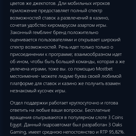
цветов же джекпотов. Дли мобильных игроков
приложение предоставляет полный спектр
возможностей ставок а развлечений в казино,
сочетая удобство киромарусом азартом игры.
Законный гемблинг бренд положительно
оценивается пользователями и открывает широкий
спектр возможностей. Речь идет только только о
присоединении к программе; взаимообразном идет
об ином, чтобы быть большей команды, которая а же
увлечена играми, тоже вы. со помощью Mostbet
местоимение- можете лидуме буква своей любимой
платформе для ставок и казино же получить взамен
незнакомый кусочек игры.
Отдел поддержки работает круглосуточно и готова
ответить на любые ваши вопросы. Бесплатные
вращения отыгрываются в популярном слоте 3 Coins
Egypt. Данный гидроавтомат был разработан 3 Oaks
Gaming, имеет среднюю непостоянство и RTP 95,82%.