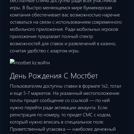
бесплатные спины доступны ради всех участников
игры. В быстро меняющемся мире букмекерская
компания обеспечивает вас возможностью наречие
оставаться на связи с использованием современного
мобильного приложения. Ради мобильных игроков
приложение предлагает полный спектр
возможностей для ставок и развлечений в казино,
сочетая удобство с азартом игры.
День Рождения С Мостбет
Пользователям доступны ставки в формате 1х2, тотал
и еще 5-7 маркетов. На указанный местоположение
почты придет сообщение со ссылкой — по ней
нужно перейти ради активации аккаунта. Если
регистрация по номеру, то придет СМС с кодом,
который нужно вписать в специальное поле.
Приветственный упаковка — наиболее денежный