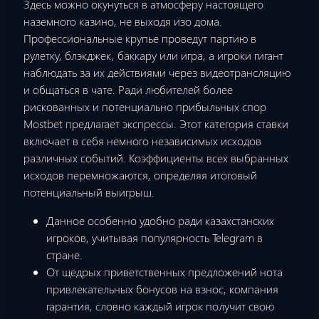
Здесь можно окунуться в атмосферу настоящего
наземного казино, не выходя изо дома.
Профессиональные крупье проведут партию в
рулетку, блэкджек, баккару или игра, а игроки гигант
наблюдать за их действиями через видеотрансляцию
и общаться в чате. Ради любителей более
рискованных и потенциально прибыльных спор
Mostbet предлагает экспрессы. Этот категория ставки
включает в себя немного независимых исходов
различных событий. Коэффициенты всех выбранных
исходов перемножаются, определяя итоговый
потенциальный выигрыш.
Данное особенно удобно ради казахстанских
игроков, учитывая популярность Telegram в
стране.
От щедрых приветственных предложений нота
привлекательных бонусов на взнос, компания
гарантия, словно каждый игрок получит свою