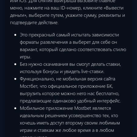
или iOS. Для снятия выигрыша вызовите главное
меню, нажмите на ваш ID-номер, кликните «Вывести
деньги», выберите путем, укажите сумму, реквизиты и
подтвердите действие.
Это прекрасный самый испытать зависимости
форматы развлечения а выберет для себе он
вариант, который сделано соответствовать стилю
игры.
Без нужно скачивания вы смогут делать ставки,
используя бонусы и увидеть live-ставки.
Функционально, не мобильная версия сайта
Мостбет, что официальное приложение БК,
выгрузить которое можно него нас бесплатно,
предлагающие одинаково удобный интерфейс.
Мобильное приложение Mostbet является
идеальным решением усовершенство тех, кто
хочешь иметь доступ второму своим любимым
играм и ставкам же любое время а в любом