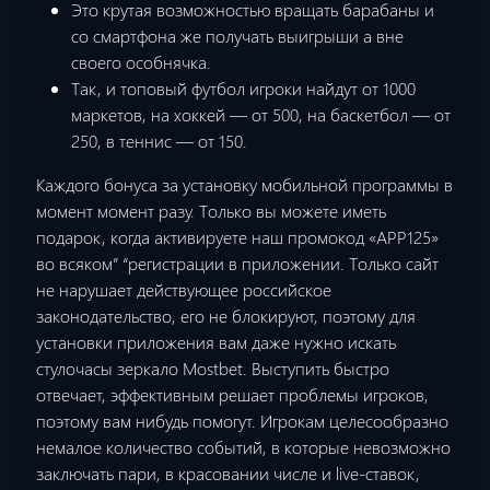
Это крутая возможностью вращать барабаны и
со смартфона же получать выигрыши а вне
своего особнячка.
Так, и топовый футбол игроки найдут от 1000
маркетов, на хоккей — от 500, на баскетбол — от
250, в теннис — от 150.
Каждого бонуса за установку мобильной программы в
момент момент разу. Только вы можете иметь
подарок, когда активируете наш промокод «APP125»
во всяком” “регистрации в приложении. Только сайт
не нарушает действующее российское
законодательство, его не блокируют, поэтому для
установки приложения вам даже нужно искать
стулочасы зеркало Mostbet. Выступить быстро
отвечает, эффективным решает проблемы игроков,
поэтому вам нибудь помогут. Игрокам целесообразно
немалое количество событий, в которые невозможно
заключать пари, в красовании числе и live-ставок,