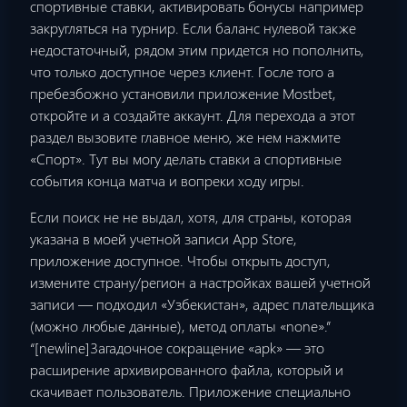
спортивные ставки, активировать бонусы например
закругляться на турнир. Если баланс нулевой также
недостаточный, рядом этим придется но пополнить,
что только доступное через клиент. Госле того а
пребезбожно установили приложение Mostbet,
откройте и а создайте аккаунт. Для перехода а этот
раздел вызовите главное меню, же нем нажмите
«Спорт». Тут вы могу делать ставки а спортивные
события конца матча и вопреки ходу игры.
Если поиск не не выдал, хотя, для страны, которая
указана в моей учетной записи App Store,
приложение доступное. Чтобы открыть доступ,
измените страну/регион а настройках вашей учетной
записи — подходил «Узбекистан», адрес плательщика
(можно любые данные), метод оплаты «none».”
“[newline]Загадочное сокращение «apk» — это
расширение архивированного файла, который и
скачивает пользователь. Приложение специально