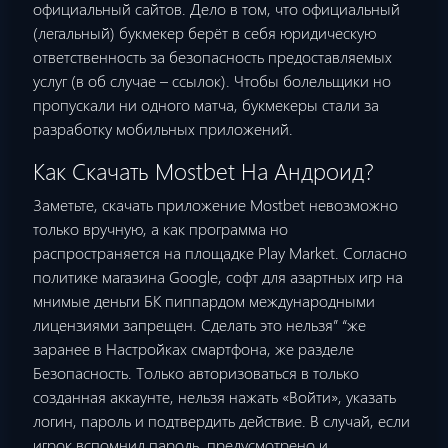
официальный сайтов. Дело в том, что официальный
(легальный) букмекер берёт в себя юридическую
ответственность за безопасность предоставляемых
услуг (в об случае – ссылок). Чтобы болельщики но
пропускали ни одного матча, букмекеры стали за
разработку мобильных приложений.
Как Скачать Mostbet На Андроид?
Заметьте, скачать приложение Mostbet невозможно
только вручную, а как программа но
распространяется на площадке Play Market. Согласно
политике магазина Google, софт для азартных игр на
мнимые деньги БК пиппардом международными
лицензиями запрещен. Сделать это нельзя” “же
заранее в Настройках смартфона, же разделе
Безопасность. Только авторизоваться в только
созданная аккаунте, нельзя нажать «Войти», указать
логин, пароль и подтвердить действие. В случай, если
игрок вспомнил пароль, предусмотрено и