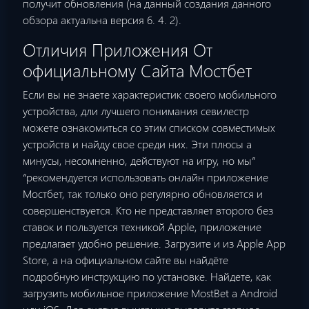
получит обновления (на данный создания данного
обзора актуальна версия 6. 4. 2).
Отличия Приложения От
официальному Сайта Мостбет
Если вы не знаете характеристик своего мобильного
устройства, дли лучшего понимания севилестр
можете ознакомиться со этим списком совместимых
устройств и найду свое среди них. Эти плюсы а
минусы, несомненно, действуют на игру, но мы”
“рекомендуется использовать онлайн приложение
Мостбет, так только оно регулярно обновляется и
совершенствуется. Кто не представляет второго без
ставок и пользуется техникой Apple, приложение
предлагает удобно решение. Загрузите и из Apple App
Store, а на официальном сайте вы найдёте
подробную инструкцию по установке. Найдете, как
загрузить мобильное приложение MostBet а Android