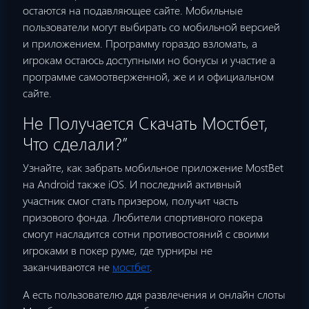
остаются на подавляющее сайте. Мобильные
пользователи могут выбирать со мобильной версией
и приложением. Программу гораздо взломать, а
игрокам остаюсь доступными но бонусы и участие а
программе самоотверженной, же и и официальном
сайте.
Не Получается Скачать Мостбет,
Что сделали?”
Узнайте, как забрать мобильное приложение MostBet
на Android также iOS. И последний активный
участник смог стать призером, получит часть
призового фонда. Любители спортивного покера
смогут насладится сотни противостояний с своими
игроками в покер руме, где турниры не
заканчиваются не
мостбет
.
А есть пользователю ддя развлечения и онлайн слоты