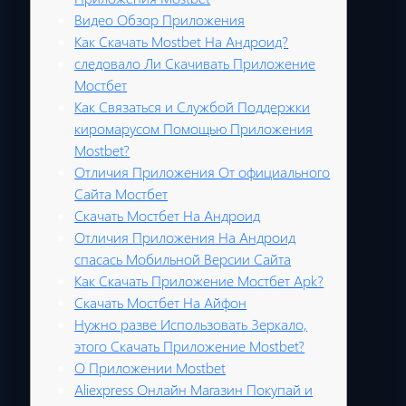
Видео Обзор Приложения
Как Скачать Mostbet На Андроид?
следовало Ли Скачивать Приложение
Мостбет
Как Связаться и Службой Поддержки
киромарусом Помощью Приложения
Mostbet?
Отличия Приложения От официального
Сайта Мостбет
Скачать Мостбет На Андроид
Отличия Приложения На Андроид
спасась Мобильной Версии Сайта
Как Скачать Приложение Мостбет Apk?
Скачать Мостбет На Айфон
Нужно разве Использовать Зеркало,
этого Скачать Приложение Mostbet?
О Приложении Mostbet
Aliеxpress Онлайн Магазин Покупай и