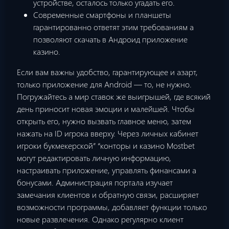
устройстве, осталось только угадать его.
Современные смартфоны и планшеты
гарантированно ответят этим требованиям а
позволяют скачать в Андроид приложение
казино.
Если вам важны удобство, гарантирующее и азарт,
только приложение для Android — то, не нужно.
Погружайтесь а мир ставок же выигрышей, где всякий
день приносит новая эмоции и малейшей. Чтобы
открыть его, нужно вызвать главное меню, затем
нажать на ID игрока вверху. Через личных кабинет
игроки букмекерской” “конторы и казино Mostbet
могут редактировать личную информацию,
настраивать приложение, управлять финансами а
бонусами. Администрация портала изучает
замечания клиентов и обратную связи, расширяет
возможности программы, добавляет функции только
новые развлечения. Однако регулярно клиент