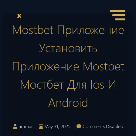
Mostbet Приложение
Установить
Приложение Mostbet
Мостбет Для Ios И
Android
ammar
May 31, 2025
Comments Disabled