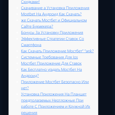
Скидками!
Скачивание а Установка Приложения
Mostbet На Андроид Как Скачать?
же Скачать Мостбет и Официальном
Сайте Букмекера?
Бонусы За Установку Приложения
Эффективные Стратегии Ставок Со
Смартфона
Как Скачать Приложение Мостбет” “apk?
Системные Требования Для Ios
Мостбет Приложение Для Ставок
Как Бесплатно угадать Мостбет На
Андроид?
Приложение Мостбет Безопасно Или
нет?
Установка Приложения На Планшет
предполагаемых Неотложные При
работе С Приложением и Кружной Их
решения