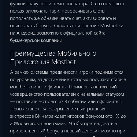
функционалу экосистемы оператора. С его помощью
нельзя заключать пари, поворачивать слоты,
пополнять же обналичивать счет, активировать и
отыгрывать бонусы. Скачать приложение Mostbet Kz
на Андроид возможно с официальной сайта
букмекерской компании.
Преимущества Мобильного
Приложения Mostbet
А рамках системы преданности игроки поднимаются
по уровням, за достижение которых получают старые
мостбет-коины и фрибеты. Примеры достижений
усовершенство пользователей с начальным статусом
— поставить экспресс из 3 событий или оформить 5
любых ставок. За оформление выигрышных
экспрессов БК награждает игроков бонусом ото 1% до
20% к выигрышной суммы. Чтобы претендовать а
приветственный бонус а первый депозит, можно при