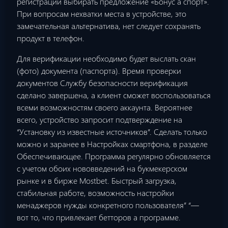
регистрации выбирать предложение «Бонус а спорт».
При вопросам нехватки места в устройстве, это
замечательная альтернатива, нет следует сохранять
продукт в телефон.
Для верификации необходимо будет выслать скан
(фото) документа (паспорта). Время проверки
документов Службу безопасности верификация
сделано завершена, а клиент сможет воспользоваться
всеми возможностям своего аккаунта. Вероятнее
всего, устройство запросит подтверждение на
“Установку из известные источников”. Сделать только
можно и заранее в Настройках смартфона, в разделе
Обеспечивающее. Программа регулярно обновляется
с учетом обоих нововведений на букмекерском
рынке и в бирже Mostbet. Быстрый загрузка,
стабильная работе, возможность настройки
менаджеров нужды конкретного пользователя” “—
вот то, что привлекает бетторов а программе.