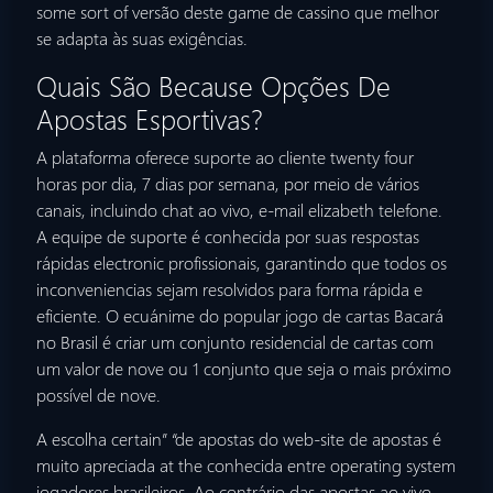
some sort of versão deste game de cassino que melhor
se adapta às suas exigências.
Quais São Because Opções De
Apostas Esportivas?
A plataforma oferece suporte ao cliente twenty four
horas por dia, 7 dias por semana, por meio de vários
canais, incluindo chat ao vivo, e-mail elizabeth telefone.
A equipe de suporte é conhecida por suas respostas
rápidas electronic profissionais, garantindo que todos os
inconveniencias sejam resolvidos para forma rápida e
eficiente. O ecuánime do popular jogo de cartas Bacará
no Brasil é criar um conjunto residencial de cartas com
um valor de nove ou 1 conjunto que seja o mais próximo
possível de nove.
A escolha certain” “de apostas do web-site de apostas é
muito apreciada at the conhecida entre operating system
jogadores brasileiros. Ao contrário das apostas ao vivo,