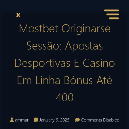
Mostbet Originarse
Sessão: Apostas
Desportivas E Casino
Em Linha Bónus Até
400
ammar
January 6, 2025
Comments Disabled