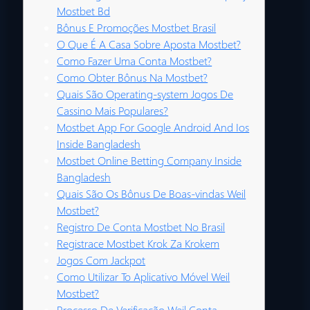
Mostbet Bd
Bônus E Promoções Mostbet Brasil
O Que É A Casa Sobre Aposta Mostbet?
Como Fazer Uma Conta Mostbet?
Como Obter Bônus Na Mostbet?
Quais São Operating-system Jogos De
Cassino Mais Populares?
Mostbet App For Google Android And Ios
Inside Bangladesh
Mostbet Online Betting Company Inside
Bangladesh
Quais São Os Bônus De Boas-vindas Weil
Mostbet?
Registro De Conta Mostbet No Brasil
Registrace Mostbet Krok Za Krokem
Jogos Com Jackpot
Como Utilizar To Aplicativo Móvel Weil
Mostbet?
Processo De Verificação Weil Conta