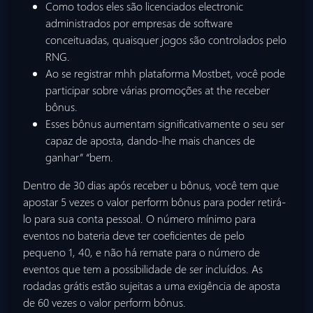
Como todos eles são licenciados electronic
administrados por empresas de software
conceituadas, quaisquer jogos são controlados pelo
RNG.
Ao se registrar mhh plataforma Mostbet, você pode
participar sobre várias promoções at the receber
bônus.
Esses bônus aumentam significativamente o seu ser
capaz de aposta, dando-lhe mais chances de
ganhar” “bem.
Dentro de 30 dias após receber u bônus, você tem que
apostar 5 vezes o valor perform bônus para poder retirá-
lo para sua conta pessoal. O número mínimo para
eventos no bateria deve ter coeficientes de pelo
pequeno 1, 40, e não há remate para o número de
eventos que tem a possibilidade de ser incluídos. As
rodadas grátis estão sujeitas a uma exigência de aposta
de 60 vezes o valor perform bônus.