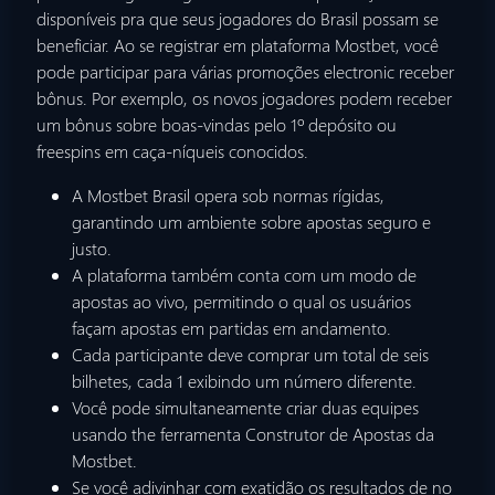
disponíveis pra que seus jogadores do Brasil possam se
beneficiar. Ao se registrar em plataforma Mostbet, você
pode participar para várias promoções electronic receber
bônus. Por exemplo, os novos jogadores podem receber
um bônus sobre boas-vindas pelo 1º depósito ou
freespins em caça-níqueis conocidos.
A Mostbet Brasil opera sob normas rígidas,
garantindo um ambiente sobre apostas seguro e
justo.
A plataforma também conta com um modo de
apostas ao vivo, permitindo o qual os usuários
façam apostas em partidas em andamento.
Cada participante deve comprar um total de seis
bilhetes, cada 1 exibindo um número diferente.
Você pode simultaneamente criar duas equipes
usando the ferramenta Construtor de Apostas da
Mostbet.
Se você adivinhar com exatidão os resultados de no