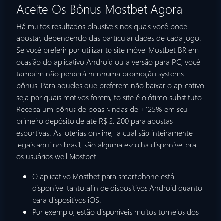
Aceite Os Bônus Mostbet Agora
Há muitos resultados plausíveis nos quais você pode
apostar, dependendo das particularidades de cada jogo.
Se você preferir por utilizar to site móvel Mostbet BR em
ocasião do aplicativo Android ou a versão para PC, você
também não perderá nenhuma promoção systems
bônus. Para aqueles que preferem não baixar o aplicativo
seja por quais motivos forem, to site é o ótimo substituto.
Receba um bônus de boas-vindas de +125% em seu
primeiro depósito de até R$ 2. 200 para apostas
esportivas. As loterias on-line, la cual são inteiramente
legais aqui no brasil, são alguma escolha disponível pra
os usuários weil Mostbet.
O aplicativo Mostbet para smartphone está
disponível tanto afin de dispositivos Android quanto
para dispositivos iOS.
Por exemplo, estão disponíveis muitos torneios dos