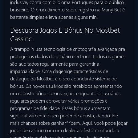
inclusive, conta com o idioma Português para o público
brasileiro. O procedimento sobre registro na Many Bet é
bastante simples e leva apenas alguns min.
Descubra Jogos E Bônus No Mostbet
Cassino
A trampolín usa tecnologia de criptografia avançada pra
proteger os dados do usuário electronic todos os games
são auditados regularmente para garantir a
imparcialidade. Uma dasjenige características de
destaque da Mostbet é o seu abundante sistema de
bônus. Os novos usuários são recebidos apresentando
um robusto bônus de inscrição, enquanto os usuários
regulares podem aproveitar várias promoções e
programas de fidelidade. Esses bônus aumentam
significativamente o seu poder de aposta, dando-lhe
mais chances sobre ganhar” “bem. Aqui, você pode jogar
jogos de cassino com um dealer ao festón imitando a
experiência real do cassino, apenas a fastidiar do