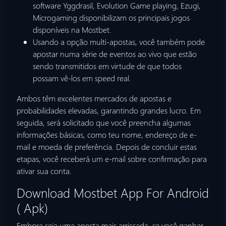
software Yggdrasil, Evolution Game playing, Ezugi,
Microgaming disponibilizam os principais jogos
disponíveis na Mostbet.
Usando a opção multi-apostas, você também pode
apostar numa série de eventos ao vivo que estão
sendo transmitidos em virtude de que todos
possam vê-los em speed real.
Ambos têm excelentes mercados de apostas e
probabilidades elevadas, garantindo grandes lucro. Em
seguida, será solicitado que você preencha algumas
informações básicas, como teu nome, endereço de e-
mail e moeda de preferência. Depois de concluir estas
etapas, você receberá um e-mail sobre confirmação para
ativar sua conta.
Download Mostbet App For Android
( Apk)
Embora seja uma aposta mais arriscada, se você ganhar,