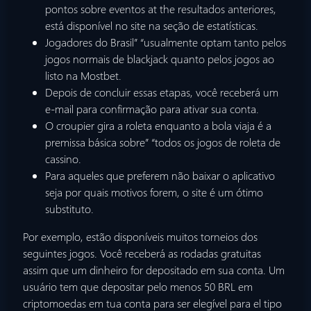
pontos sobre eventos at the resultados anteriores,
está disponível no site na seção de estatísticas.
Jogadores do Brasil” “usualmente optam tanto pelos
jogos normais de blackjack quanto pelos jogos ao
listo na Mostbet.
Depois de concluir essas etapas, você receberá um
e-mail para confirmação para ativar sua conta.
O croupier gira a roleta enquanto a bola viaja é a
premissa básica sobre” “todos os jogos de roleta de
cassino.
Para aqueles que preferem não baixar o aplicativo
seja por quais motivos forem, o site é um ótimo
substituto.
Por exemplo, estão disponíveis muitos torneios dos
seguintes jogos. Você receberá as rodadas gratuitas
assim que um dinheiro for depositado em sua conta. Um
usuário tem que depositar pelo menos 50 BRL em
criptomoedas em tua conta para ser elegível para el tipo