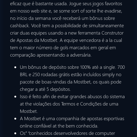
eficaz que é bastante usada. Jogue seus jogos favoritos
em nosso web site e, se some sort of sorte lhe evadirse,
no início da semana você receberá um bônus sobre
cashback. Você tem a possibilidade de simultaneamente
criar duas equipes usando a new ferramenta Construtor
de Apostas da Mostbet. A equipe vencedora é a la cual
tem o maior número de gols marcados em geral em
comparação apresentando a adversária.
Um bônus de depósito sobre 100% até a single. 700
BRL e 250 rodadas grátis estão incluídos simply no
pacote de boas-vindas da Mostbet, os quais pode
chegar a até 5 depósitos.
Isso é feito afin de evitar grandes abusos do sistema
at the violações dos Termos e Condições de uma
Mostbet.
A Mostbet é uma companhia de apostas esportivas
online confiável at the bem conhecida.
Os” “conhecidos desenvolvedores de computer