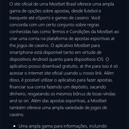
O site oficial de uma Mostbet Brasil oferece uma ampla
gama de opções sobre apostas, desde futebol e
basquete até eSports e games de cassino. Você
concorda com um certo conjunto sobre regras
conhecidas tais como Termos e Condições da Mostbet ao
criar uma conta na plataforma de apostas esportivas at
the jogos de cassino. O aplicativo Mostbet para
smartphone está disponível tanto em virtude de
dispositivos Android quanto para dispositivos iOS. O
aplicativo possui download gratuito, at the para isso é só
acessar o internet site oficial usando u nosso link. Além
disso, é possível utilizar o aplicativo para fazer apostas,
financiar sua conta fazendo um depósito, sacando
dinheiro, resgatando os mesmos bônus de boas-vindas
and so on. Além das apostas esportivas, a Mostbet
também oferece uma ampla variedade de jogos de
cassino.
Uma ampla gama para informações, incluindo