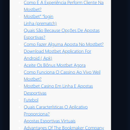
Como É A Experiência Perform Cliente Na
Mostbet?
Mostbet” “login
Linha (prematch)
Quais São Because Opções De Apostas
Esportivas?
Como Fazer Alguma Aposta No Mostbet?
Download Mostbet Application For
Android ( Apk)
Aceite Os Bônus Mostbet Agora
Como Funciona O Cassino Ao Vivo Weil
Mostbet?
Mostbet Casino Em Linha E Apostas
Desportivas
Futebol
Quais Características O Aplicativo
Proporciona?
Apostas Esportivas Virtuais
Advantages Of The Bookmaker Company