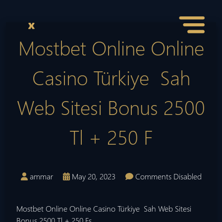
Mostbet Online Online
Casino Türkiye ️ Sah
Web Sitesi Bonus 2500
Tl + 250 F
ammar
May 20, 2023
Comments Disabled
Mostbet Online Online Casino Türkiye ️ Sah Web Sitesi
Bonus 2500 Tl + 250 Fs