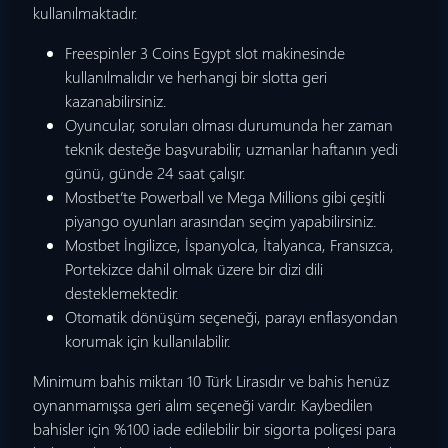
kullanılmaktadır.
Freespinler 3 Coins Egypt slot makinesinde
kullanılmalıdır ve herhangi bir slotta geri
kazanabilirsiniz.
Oyuncular, soruları olması durumunda her zaman
teknik desteğe başvurabilir, uzmanlar haftanın yedi
günü, günde 24 saat çalışır.
Mostbet’te Powerball ve Mega Millions gibi çeşitli
piyango oyunları arasından seçim yapabilirsiniz.
Mostbet İngilizce, İspanyolca, İtalyanca, Fransızca,
Portekizce dahil olmak üzere bir dizi dili
desteklemektedir.
Otomatik dönüşüm seçeneği, parayı enflasyondan
korumak için kullanılabilir.
Minimum bahis miktarı 10 Türk Lirasıdır ve bahis henüz
oynanmamışsa geri alım seçeneği vardır. Kaybedilen
bahisler için %100 iade edilebilir bir sigorta poliçesi para