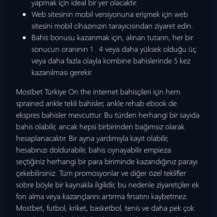
yapmak için ideal bir yer olacaktır.
Web sitesinin mobil versiyonuna erişmek için web
sitesini mobil cihazınızın tarayıcısından ziyaret edin.
Bahis bonusu kazanmak için, alınan tutarın, her bir
sonucun oranının 1 . 4 veya daha yüksek olduğu üç
veya daha fazla olayla kombine bahislerinde 5 kez
kazanılması gerekir.
Mostbet Türkiye On the internet bahisçileri için hem
sprained ankle tekli bahisler, ankle rehab ebook de
ekspres bahisler mevcuttur. Bu türden herhangi bir sayıda
bahis olabilir, ancak hepsi birbirinden bağımsız olarak
hesaplanacaktır. Bir ayna yardımıyla kayıt olabilir,
hesabınızı doldurabilir, bahis oynayabilir empieza
seçtiğiniz herhangi bir para biriminde kazandığınız parayı
çekebilirsiniz. Tüm promosyonlar ve diğer özel teklifler
sobre böyle bir kaynakla ilgilidir, bu nedenle ziyaretçiler ek
fon alma veya kazançlarını artırma fırsatını kaybetmez.
Mostbet, futbol, kriket, basketbol, tenis ve daha pek çok