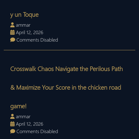
y un Toque
ammar
April 12, 2026
Comments Disabled
Crosswalk Chaos Navigate the Perilous Path
& Maximize Your Score in the chicken road
game!
ammar
April 12, 2026
Comments Disabled