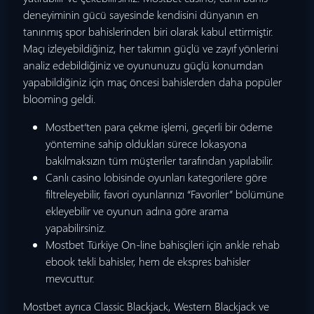
deneyiminin gücü sayesinde kendisini dünyanın en
tanınmış spor bahislerinden biri olarak kabul ettirmiştir.
Maçı izleyebildiğiniz, her takımın güçlü ve zayıf yönlerini
analiz edebildiğiniz ve oyununuzu güçlü konumdan
yapabildiğiniz için maç öncesi bahislerden daha popüler
blooming geldi.
Mostbet‘ten para çekme işlemi, geçerli bir ödeme
yöntemine sahip oldukları sürece lokasyona
bakılmaksızın tüm müşteriler tarafından yapılabilir.
Canlı casino lobisinde oyunları kategorilere göre
filtreleyebilir, favori oyunlarınızı “Favoriler” bölümüne
ekleyebilir ve oyunun adına göre arama
yapabilirsiniz.
Mostbet Türkiye On-line bahisçileri için ankle rehab
ebook tekli bahisler, hem de ekspres bahisler
mevcuttur.
Mostbet ayrıca Classic Blackjack, Western Blackjack ve