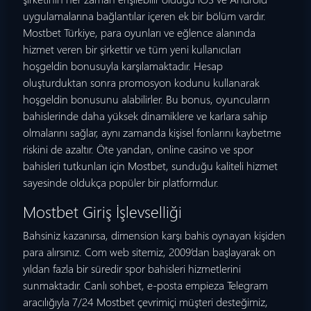
uygulamalarına bağlantılar içeren ek bir bölüm vardır.
Mostbet Türkiye, para oyunları ve eğlence alanında
hizmet veren bir şirkettir ve tüm yeni kullanıcıları
hoşgeldin bonusuyla karşılamaktadır. Hesap
oluşturduktan sonra promosyon kodunu kullanarak
hoşgeldin bonusunu alabilirler. Bu bonus, oyuncuların
bahislerinde daha yüksek dinamiklere ve karlara sahip
olmalarını sağlar, aynı zamanda kişisel fonlarını kaybetme
riskini de azaltır. Öte yandan, online casino ve spor
bahisleri tutkunları için Mostbet, sunduğu kaliteli hizmet
sayesinde oldukça popüler bir platformdur.
Mostbet Giriş İşlevselliği
Bahsiniz kazanırsa, dimension karşı bahis oynayan kişiden
para alırsınız. Com web sitemiz, 2009’dan başlayarak on
yıldan fazla bir süredir spor bahisleri hizmetlerini
sunmaktadır. Canlı sohbet, e-posta empieza Telegram
aracılığıyla 7/24 Mostbet çevrimiçi müşteri desteğimiz,