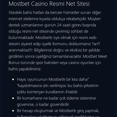
Mostbet Casino Resmi̇ Net Si̇tesi̇
Sitedeki bahis hatları da benzer hizmetler sunan diğer
internet sitelerine kıyasla oldukça rekabetçidir. Müşteri
destek uzmanlarının günün 24 saati görev başında
olduğu resmi net sitesinde çevrimiçi sohbet de
bulunmaktadır. Mostbet’e üye olmak için resmi web
sitesini ziyaret edip üyelik formunu doldurmanız ?art?
aranmaktad?r. Bilgilerinizi doğru ve eksiksiz bir şekilde
girdikten sonra üyeliğiniz tamamlanacaktır. Mostbet Meet
Bonus türünde spor bahisleri veya casino oyunları için
bahis yapabilirsiniz.
Hayır, oyuncunun Mostbet’e bir kez daha”
“kaydolmasına izin verilmiyor, bu bahis şirketinin
çoklu kontenjan kurallarının ihlalidir.
Bir kumarhane ne kadar çok ödeme sistemine
güvenirse, o kadar güvenilirdir.
Bir hesap oluşturmak ve Mostbet’e giriş yapmak,
kullanıcılara platformun eğlenceli özelliklerine ve