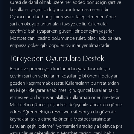
süresi de dahil olmak üzere her added bonus için şart ve
koşulların geçerli olduğunu unutmamak önemlidir.
Oyuncuların herhangi bir reward talep etmeden önce
şartları okuyup anlamaları tavsiye edilir. Kullanıcılar
çevrimiçi bahis yaparken güvenli bir deneyim yaşarlar.
Mostbet canlı casino bölümünde rulet, blackjack, bakara
empieza poker gibi popüler oyunlar yer almaktadır.
Türkiye’den Oyunculara Destek
Bonus ve promosyon kodlarından yararlanmak için
çevrim şartları ve kullanım koşulları gibi önemli detayları
gözden kaçırmamak esastır. Kullanıcıların bu fırsatlardan
en iyi şekilde yararlanabilmesi için, güncel kuralları takip
etmesi ve bu bonusları akıllıca kullanması önerilmektedir.
Mostbet’in güncel giriş adresi değişebilir, ancak en güncel
adresi öğrenmek için resmi web sitesini ya da güvenilir
kaynakları takip etmeniz önerilir. Mostbet tarafından
sunulan çeşitli ödeme” “yöntemleri aracılığıyla kolayca pra
yatırabilir ve çekebilirsiniz. Mostbet casino, canlı bahis