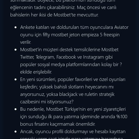
eğlencenin tadını çıkarabilirsiniz. Maç öncesi ve canlı
bahislerin her ikisi de Mostbet’te mevcuttur.
Ankete katılan ve doldurulan tüm oyunculara Aviator
oyunu için fifty mostbet jeton empieza 5 freespin
verilir.
Mostbet’in müşteri destek temsilcilerine Mostbet
Twitter, Telegram, Facebook ve Instagram gibi
popüler sosyal medya platformlarından kolay bir ?
ekilde erişilebilir.
En yeni sürümleri, popüler favorileri ve özel oyunları
keşfedin; yüksek bahisli slotların heyecanını mı
arıyorsunuz, yoksa blackjack ve ruletin stratejik
cazibesini mi istiyorsunuz?
Bu nedenle, Mostbet Türkiye’nin en yeni ziyaretçileri
için sunduğu ilk para yatırma işleminde anında %100
bonus fırsatını kaçırmamak önemlidir.
Ancak, oyuncu profili doldurmayı ve hesabı kayıttan
sonraki yarım saat içinde para yatırmayı başardıysa,