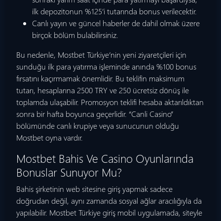
ilk depozitonun %125’i tutarında bonus verilecektir.
Canlı yayın ve güncel haberler de dahil olmak üzere
birçok bölüm bulabilirsiniz.
Bu nedenle, Mostbet Türkiye’nin yeni ziyaretçileri için
sunduğu ilk para yatırma işleminde anında %100 bonus
fırsatını kaçırmamak önemlidir. Bu teklifin maksimum
tutarı, hesaplarına 2500 TRY ve 250 ücretsiz dönüş ile
toplamda ulaşabilir. Promosyon teklifi hesaba aktarıldıktan
sonra bir hafta boyunca geçerlidir. “Canli Casino”
bölümünde canlı krupiye veya sunucunun olduğu
Mostbet oyna vardır.
Mostbet Bahis Ve Casino Oyunlarında
Bonuslar Sunuyor Mu?
Bahis şirketinin web sitesine giriş yapmak sadece
doğrudan değil, aynı zamanda sosyal ağlar aracılığıyla da
yapılabilir. Mostbet Türkiye giriş mobil uygulamada, siteyle