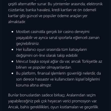
çeşitli alternatifler sunar. Bu yöntemler arasında; elektronik
cüzdanlar, banka havalesi, kredi kartları ve ön ödemeli
kartlar gibi güncel ve popüler ödeme araçları yer
almaktadır.
Mostbet casino’da gerçek bir casino deneyimi
yaşayabilir ve ayrıca sanal sporlarla eğlenceli zaman
geçirebilirsiniz.
Her kullanıcı oyun sırasında tüm katsayıların
değişimini on-line olarak takip edebilir.
Mevcut başka sosyal ağlar da var, ancak Türkiye’de az
bilinen ve popüler olmayanlardan.
Bu platform, finansal işlemlerin güvenliği nelerdir, da
son derece hassastır ve kullanıcıların kişisel bilgilerini
koruma altına almıştır.
Bunlar bonuslardan sadece birkaçı; Aralarından seçim
yapabileceğiniz pek çok heyecan verici promosyon var.
Ancak, bahis gereklilikleri, oyun kısıtlamaları ve geçerlilik