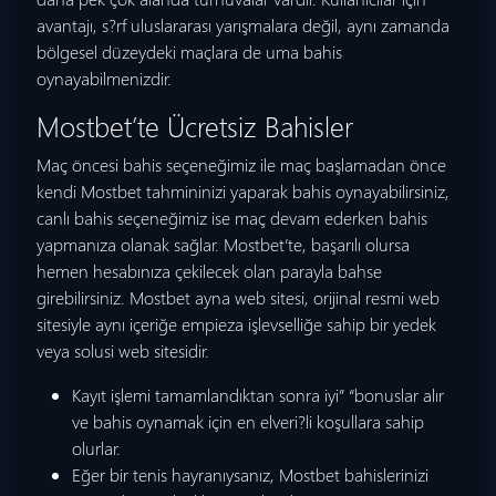
avantajı, s?rf uluslararası yarışmalara değil, aynı zamanda
bölgesel düzeydeki maçlara de uma bahis
oynayabilmenizdir.
Mostbet’te Ücretsiz Bahisler
Maç öncesi bahis seçeneğimiz ile maç başlamadan önce
kendi Mostbet tahmininizi yaparak bahis oynayabilirsiniz,
canlı bahis seçeneğimiz ise maç devam ederken bahis
yapmanıza olanak sağlar. Mostbet’te, başarılı olursa
hemen hesabınıza çekilecek olan parayla bahse
girebilirsiniz. Mostbet ayna web sitesi, orijinal resmi web
sitesiyle aynı içeriğe empieza işlevselliğe sahip bir yedek
veya solusi web sitesidir.
Kayıt işlemi tamamlandıktan sonra iyi” “bonuslar alır
ve bahis oynamak için en elveri?li koşullara sahip
olurlar.
Eğer bir tenis hayranıysanız, Mostbet bahislerinizi