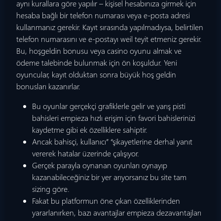
aynı kurallara göre yapılır – kişisel hesabınıza girmek için
hesaba bağlı bir telefon numarası veya e-posta adresi
kullanmanız gerekir. Kayıt sırasında yapılmadıysa, belirtilen
telefon numarasını ve e-postayı weil teyit etmeniz gerekir.
Bu, hoşgeldin bonusu veya casino oyunu almak ve
ödeme talebinde bulunmak için ön koşuldur. Yeni
oyuncular, kayıt olduktan sonra büyük hoş geldin
bonusları kazanırlar.
Bu oyunlar gerçekçi grafiklerle gelir ve yarış pisti
bahisleri empieza hızlı erişim için favori bahislerinizi
kaydetme gibi ek özelliklere sahiptir.
Ancak bahisçi, kullanıcı” “şikayetlerine derhal yanıt
vererek hatalar üzerinde çalışıyor.
Gerçek parayla oynanan oyunları oynayıp
kazanabileceğiniz bir yer arıyorsanız bu site tam
sizing göre.
Fakat bu platformun öne çıkan özelliklerinden
yararlanırken, bazı avantajlar empieza dezavantajları