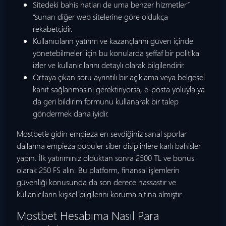
Sitedeki bahis hatları de uma benzer hizmetler”
“sunan diğer web sitelerine göre oldukça
rekabetçidir.
Kullanıcıların yatırım ve kazançlarını güven içinde
yönetebilmeleri için bu konularda şeffaf bir politika
izler ve kullanıcılarını detaylı olarak bilgilendirir.
Ortaya çıkan soru ayrıntılı bir açıklama veya belgesel
kanıt sağlanmasını gerektiriyorsa, e-posta yoluyla ya
da geri bildirim formunu kullanarak bir talep
göndermek daha iyidir.
Mostbet’e gidin empieza en sevdiğiniz sanal sporlar
dallarına empieza popüler siber disiplinlere karlı bahisler
yapın. İlk yatırımınız olduktan sonra 2500 TL ve bonus
olarak 250 FS alın. Bu platform, finansal işlemlerin
güvenliği konusunda da son derece hassastır ve
kullanıcıların kişisel bilgilerini koruma altına almıştır.
Mostbet Hesabıma Nasıl Para