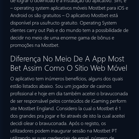
de lograr o download e a instalação do aplicativo. Sim, é
– operating system aplicativos móveis Mostbet para iOS e
Android os são gratuitos – O aplicativo Mostbet está
disponível pra usufructo gratuito. Operating System
clientes carry out País e do mundo tem a possibilidade de
decidir no meio de uma enorme gama de bônus e
promoções na Mostbet.
Diferença No Meio De A App Most
Bet Assim Como O Sítio Web Móvel
O aplicativo tem inúmeros benefícios, alguns dos quais
estão listados abaixo. Sou um jogador de casinos
profissional e hoje em dia também aceitei o bravuconada
de ser responsável pelos conteúdos de iGaming perform
site Mostbet England. Considero la cual o Mostbet é 1
dos grandes pra jogar e foi através de isto la cual aceitei
decidi olear o bravuconada. Após o registo, os
utilizadores podem inaugurar sessão na Mostbet PT
utilizando as suas credenciais de email, número de