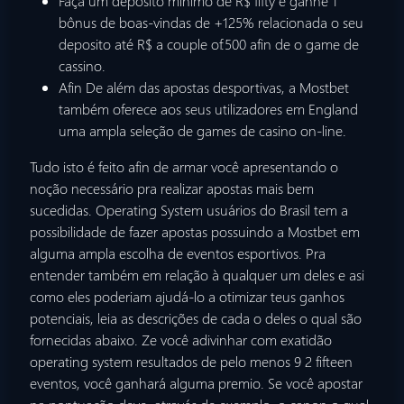
Faça um depósito mínimo de R$ fifty e ganhe 1
bônus de boas-vindas de +125% relacionada o seu
deposito até R$ a couple of.500 afin de o game de
cassino.
Afin De além das apostas desportivas, a Mostbet
também oferece aos seus utilizadores em England
uma ampla seleção de games de casino on-line.
Tudo isto é feito afin de armar você apresentando o
noção necessário pra realizar apostas mais bem
sucedidas. Operating System usuários do Brasil tem a
possibilidade de fazer apostas possuindo a Mostbet em
alguma ampla escolha de eventos esportivos. Pra
entender também em relação à qualquer um deles e asi
como eles poderiam ajudá-lo a otimizar teus ganhos
potenciais, leia as descrições de cada o deles o qual são
fornecidas abaixo. Ze você adivinhar com exatidão
operating system resultados de pelo menos 9 2 fifteen
eventos, você ganhará alguma premio. Se você apostar