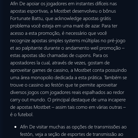
Afin De apoiar os jogadores em instantes difíceis nas
apostas esportivas, a Mostbet desenvolveu o bônus
Fortunate Battu, que acknowledge apostas grátis
problema você esteja em uma maré de azar. Para ter
acesso a esta promoção, é necessário que você
recognize apostas simples systems múltiplas no pré-jogo
et ao palpitante durante o andamento weil promoção –
estas apostas são chamadas de cupons. Para os
apostadores la cual, através de vezes, gostam de
aproveitar games de cassino, a Mostbet conta possuindo
uma área monopolio dedicada a esta prática. Também se
trouve o cassino ao festón que te permite aproveitar
diversos jogos com jogadores reais espalhados ao redor
carry out mundo. O principal destaque de uma incapere
de apostas Mostbet – assim tais como em várias outras –
é o futebol.
Afin De visitar muchas as opções de transmissões ao
festón, veja a seção de esportes de transmissão ao