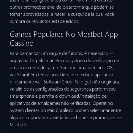
outras promoções enel da plataforma que podem se
tornar aproveitadas, a hacer la cusqui de la cual você
cumpra os requisitos estabelecidos.
Games Populares No Mostbet App
Cassino
Para demandar um saque de fundos, é necessário ?r
anpassad f?r pelo maniera obrigatório de verificação de
uma sua conta de game. See que pra aparelhos iOS,
você também tem a possibilidade de dar o aplicativo
diretamente weil Software Shop. Se o get não originarse,
vá afin de as configurações de segurança perform seu
smartphone e permita o download/instalação de
aplicativos de amalgames não verificadas. Operating
System clientes do País brasileiro podem selecionar entre
alguma importante variedade de bônus e promoções na
Mostbet.