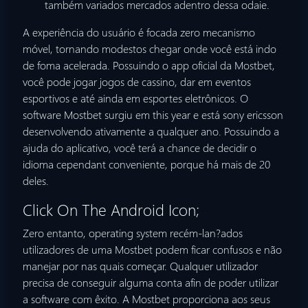
também variados mercados adentro dessa odaie.
A experiência do usuário é focada zero mecanismo
móvel, tornando modestos chegar onde você está indo
de foma acelerada. Possuindo o app oficial da Mostbet,
você pode jogar jogos de cassino, dar em eventos
esportivos e até ainda em esportes eletrônicos. O
software Mostbet surgiu em this year e está sony ericsson
desenvolvendo ativamente a qualquer ano. Possuindo a
ajuda do aplicativo, você terá a chance de decidir o
idioma cependant conveniente, porque há mais de 20
deles.
Click On The Android Icon;
Zero entanto, operating system recém-lan?ados
utilizadores de uma Mostbet podem ficar confusos e não
manejar por nas quais começar. Qualquer utilizador
precisa de conseguir alguma conta afin de poder utilizar
a software com êxito. A Mostbet proporciona aos seus