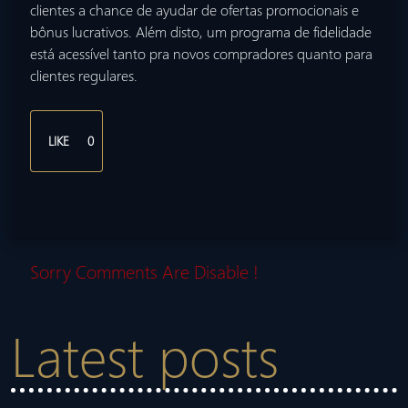
clientes a chance de ayudar de ofertas promocionais e
bônus lucrativos. Além disto, um programa de fidelidade
está acessível tanto pra novos compradores quanto para
clientes regulares.
LIKE
0
Sorry Comments Are Disable !
Latest posts