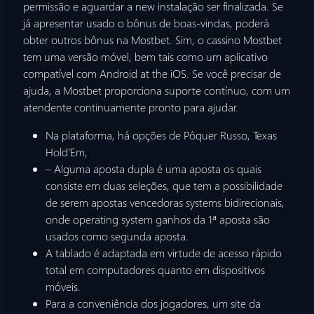
permissão e aguardar a new instalação ser finalizada. Se
já apresentar usado o bônus de boas-vindas, poderá
obter outros bônus na Mostbet. Sim, o cassino Mostbet
tem uma versão móvel, bem tais como um aplicativo
compatível com Android at the iOS. Se você precisar de
ajuda, a Mostbet proporciona suporte contínuo, com um
atendente continuamente pronto para ajudar.
Na plataforma, há opções de Pôquer Russo, Texas
Hold’Em,
– Alguma aposta dupla é uma aposta os quais
consiste em duas seleções, que tem a possibilidade
de serem apostas vencedoras systems bidirecionais,
onde operating system ganhos da 1ª aposta são
usados como segunda aposta.
A tablado é adaptada em virtude de acesso rápido
total em computadores quanto em dispositivos
móveis.
Para a conveniência dos jogadores, um site da