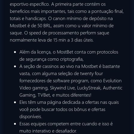
esportivo específico. A primeira parte contém os
beneficios mais importantes, tais como a pontuação final,
totais e handicaps. O canon mínimo de depósito na
Mostbet é de 50 BRL, assim como u valor mínimo de
saque. O speed de processamento perform saque
normalmente leva de 15 min a 3 dias úteis.
Além da licença, o MostBet conta com protocolos
de segurança como criptografia,
A seção de cassinos ao vivo na Mostbet é bastante
vasta, com alguma seleção de twenty four
fornecedores de software program, como Evolution
Video gaming, Skywind Live, LuckyStreak, Authentic
Gaming, TVBet, e muitos diferentes!
Eles têm uma página dedicada a ofertas nas quais
você pode buscar todos os bônus e ofertas
disponíveis.
Essas equipes competem entre cuando e isso é
muito interativo e desafiador.