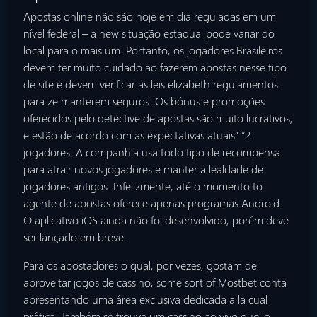
Apostas online não são hoje em dia reguladas em um
nível federal – a new situação estadual pode variar do
local para o mais um. Portanto, os jogadores Brasileiros
devem ter muito cuidado ao fazerem apostas nesse tipo
de site e devem verificar as leis elizabeth regulamentos
para ze manterem seguros. Os bónus e promoções
oferecidos pelo detective de apostas são muito lucrativos,
e estão de acordo com as expectativas atuais” “2
jogadores. A companhia usa todo tipo de recompensa
para atrair novos jogadores e manter a lealdade de
jogadores antigos. Infelizmente, até o momento to
agente de apostas oferece apenas programas Android.
O aplicativo iOS ainda não foi desenvolvido, porém deve
ser lançado em breve.
Para os apostadores o qual, por vezes, gostam de
aproveitar jogos de cassino, some sort of Mostbet conta
apresentando uma área exclusiva dedicada a la cual
prática. Também se trouve um cassino ao vivo que lo