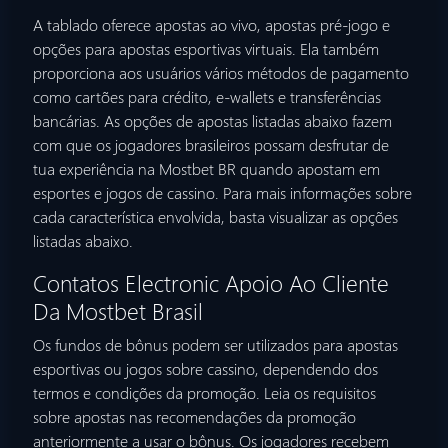
A tablado oferece apostas ao vivo, apostas pré-jogo e
opções para apostas esportivas virtuais. Ela também
proporciona aos usuários vários métodos de pagamento
como cartões para crédito, e-wallets e transferências
bancárias. As opções de apostas listadas abaixo fazem
com que os jogadores brasileiros possam desfrutar de
tua experiência na Mostbet BR quando apostam em
esportes e jogos de cassino. Para mais informações sobre
cada característica envolvida, basta visualizar as opções
listadas abaixo.
Contatos Electronic Apoio Ao Cliente
Da Mostbet Brasil
Os fundos de bônus podem ser utilizados para apostas
esportivas ou jogos sobre cassino, dependendo dos
termos e condições da promoção. Leia os requisitos
sobre apostas nas recomendações da promoção
anteriormente a usar o bônus. Os jogadores recebem