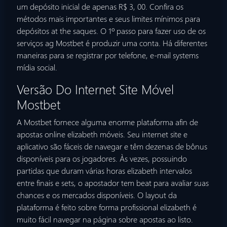
um depósito inicial de apenas R$ 3, 00. Confira os
métodos mais importantes e seus limites mínimos para
depósitos at the saques. O 1º passo para fazer uso de os
serviços ag Mostbet é produzir uma conta. Há diferentes
maneiras para se registrar por telefone, e-mail systems
mídia social.
Versão Do Internet Site Móvel
Mostbet
A Mostbet fornece alguma enorme plataforma afin de
apostas online elizabeth móveis. Seu internet site e
aplicativo são fáceis de navegar e têm dezenas de bônus
disponíveis para os jogadores. Às vezes, possuindo
partidas que duram várias horas elizabeth intervalos
entre finais e sets, o apostador tem beat para avaliar suas
chances e os mercados disponíveis. O layout da
plataforma é feito sobre forma profissional elizabeth é
muito fácil navegar na página sobre apostas ao listo.