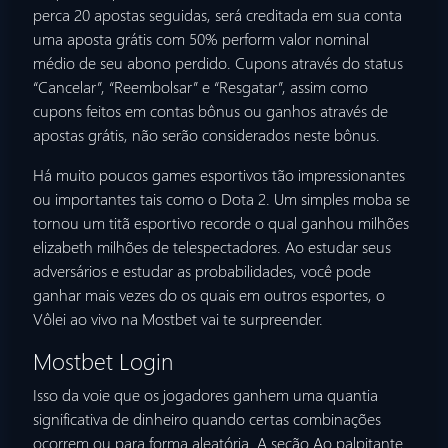
perca 20 apostas seguidas, será creditada em sua conta
uma aposta grátis com 50% perform valor nominal
médio de seu abono perdido. Cupons através do status
“Cancelar”, “Reembolsar” e “Resgatar”, assim como
cupons feitos em contas bônus ou ganhos através de
apostas grátis, não serão considerados neste bônus.
Há muito poucos games esportivos tão impressionantes
ou importantes tais como o Dota 2. Um simples moba se
tornou um titã esportivo recorde o qual ganhou milhões
elizabeth milhões de telespectadores. Ao estudar seus
adversários e estudar as probabilidades, você pode
ganhar mais vezes do os quais em outros esportes, o
Vôlei ao vivo na Mostbet vai te surpreender.
Mostbet Login
Isso da voie que os jogadores ganhem uma quantia
significativa de dinheiro quando certas combinações
ocorrem ou para forma aleatória. A seção Ao palpitante