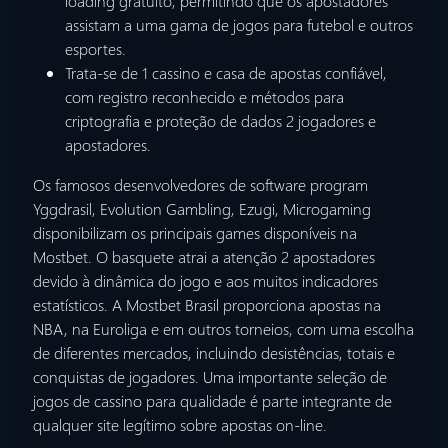
loading gratuito, permitindo que os apostadores
assistam a uma gama de jogos para futebol e outros
esportes.
Trata-se de 1 cassino e casa de apostas confiável,
com registro reconhecido e métodos para
criptografia e proteção de dados 2 jogadores e
apostadores.
Os famosos desenvolvedores de software program
Yggdrasil, Evolution Gambling, Ezugi, Microgaming
disponibilizam os principais games disponíveis na
Mostbet. O basquete atrai a atenção 2 apostadores
devido à dinâmica do jogo e aos muitos indicadores
estatísticos. A Mostbet Brasil proporciona apostas na
NBA, na Euroliga e em outros torneios, com uma escolha
de diferentes mercados, incluindo desistências, totais e
conquistas de jogadores. Uma importante seleção de
jogos de cassino para qualidade é parte integrante de
qualquer site legítimo sobre apostas on-line.