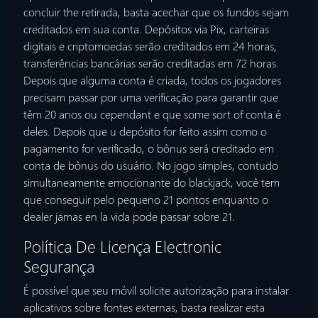
concluir the retirada, basta acechar que os fundos sejam
creditados em sua conta. Depósitos via Pix, carteiras
digitais e criptomoedas serão creditados em 24 horas,
transferências bancárias serão creditadas em 72 horas.
Depois que alguma conta é criada, todos os jogadores
precisam passar por uma verificação para garantir que
têm 20 anos ou cependant e que some sort of conta é
deles. Depois que u depósito for feito assim como o
pagamento for verificado, o bônus será creditado em
conta de bônus do usuário. No jogo simples, contudo
simultaneamente emocionante do blackjack, você tem
que conseguir pelo pequeno 21 pontos enquanto o
dealer jamas en la vida pode passar sobre 21.
Política De Licença Electronic
Segurança
É possível que seu móvil solicite autorização para instalar
aplicativos sobre fontes externas, basta realizar esta