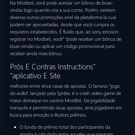
Na Mostbet, você pode acessar um bônus de boas-
vindas logo quando cria a sua conta. Porém, existem
diversas outras promoções enel da plataforma la cual
podem ser aproveitadas, desde que você cumpra os
requisitos estabelecidos. É fluido que, ao sony ericsson
registrar no Mostbet, você” “pode receber um bônus de
boas-vindas ou aplicar um código promocional para
receber ainda mais bônus.
Prós E Contras Instructions”
“aplicativo E Site
melhores entre since casas de apostas. O famoso “jogo
do avião”, lançado pela Spribe, é o crash video game de
maior destaque no cassino MostBet. De jogabilidade
tranquilo e permitindo duas apostas, atrai jogadores em
busca para emoção e illustres prêmios.
O fundo de prêmio total dos participantes da
aposta é calculado entre aqueles que previram