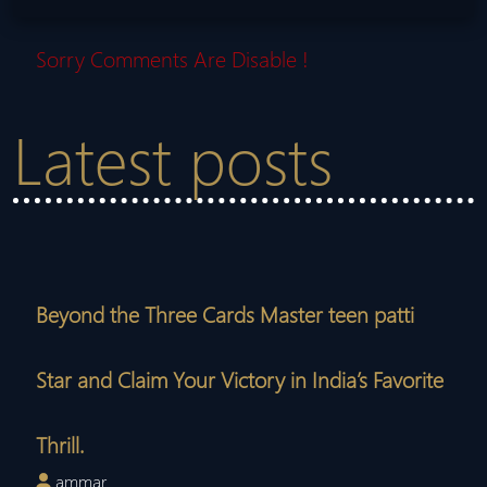
Sorry Comments Are Disable !
Latest posts
Beyond the Three Cards Master teen patti
Star and Claim Your Victory in India’s Favorite
Thrill.
ammar