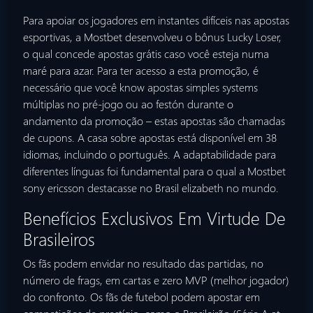
Para apoiar os jogadores em instantes difíceis nas apostas
esportivas, a Mostbet desenvolveu o bônus Lucky Loser,
o qual concede apostas grátis caso você esteja numa
maré para azar. Para ter acesso a esta promoção, é
necessário que você know apostas simples systems
múltiplas no pré-jogo ou ao festón durante o
andamento da promoção – estas apostas são chamadas
de cupons. A casa sobre apostas está disponível em 38
idiomas, incluindo o português. A adaptabilidade para
diferentes línguas foi fundamental para o qual a Mostbet
sony ericsson destacasse no Brasil elizabeth no mundo.
Benefícios Exclusivos Em Virtude De
Brasileiros
Os fãs podem envidar no resultado das partidas, no
número de frags, em cartas e zero MVP (melhor jogador)
do confronto. Os fãs de futebol podem apostar em