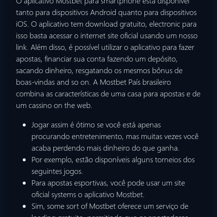
O aplicativo Mostbet para smartphone está disponível
tanto para dispositivos Android quanto para dispositivos
iOS. O aplicativo tem download gratuito, electronic para
isso basta acessar o internet site oficial usando um nosso
link. Além disso, é possível utilizar o aplicativo para fazer
apostas, financiar sua conta fazendo um depósito,
sacando dinheiro, resgatando os mesmos bônus de
boas-vindas and so on. A Mostbet País brasileiro
combina as características de uma casa para apostas e de
um cassino on the web.
Jogar assim é ótimo se você está apenas
procurando entretenimento, mas muitas vezes você
acaba perdendo mais dinheiro do que ganha.
Por exemplo, estão disponíveis alguns torneios dos
seguintes jogos.
Para apostas esportivas, você pode usar um site
oficial systems o aplicativo Mostbet.
Sim, some sort of Mostbet oferece um serviço de