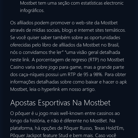
Mostbet tem uma seção com estatísticas electronic
infográficos.
Os afiliados podem promover o web-site da Mostbet
através de mídias sociais, blogs e internet sites temáticos.
Se você quiser saber também sobre as oportunidades
oferecidas pelo libro de afiliados da Mostbet no Brasil,
nós o convidamos the ler” “uma visão geral detalhada
neste link. A porcentagem de regreso (RTP) no Mostbet
Casino varia sobre jogo para game, mas a grande parte
dos caça-níqueis possui um RTP de 95 a 98%. Para obter
informações detalhadas sobre como baixar e hacer o apk
Mostbet, leia o hyperlink em nosso artigo.
Apostas Esportivas Na Mostbet
O pôquer é u jogo mais well-known entre cassinos ao
longo da história, e não é diferente no MostBet. Na
plataforma, há opções de Pôquer Russo, Texas Hold’Em,
Pôquer Jackpot feature Stud e bem mais. Caso você