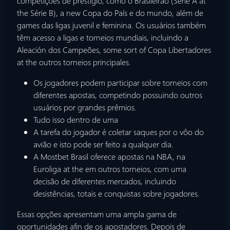
competições de prestígio, como o Brasileirão (Série A at
the Série B), a new Copa do País e do mundo, além de
games das ligas juvenil e feminina. Os usuários também
têm acesso a ligas e torneios mundiais, incluindo a
Aleación dos Campeões, some sort of Copa Libertadores
at the outros torneios principales.
Os jogadores podem participar sobre torneios com
diferentes apostas, competindo possuindo outros
usuários por grandes prêmios.
Tudo isso dentro de uma
A tarefa do jogador é coletar saques por o vôo do
avião e isto pode ser feito a qualquer dia.
A Mostbet Brasil oferece apostas na NBA, na
Euroliga at the em outros torneios, com uma
decisão de diferentes mercados, incluindo
desistências, totais e conquistas sobre jogadores.
Essas opções apresentam uma ampla gama de
oportunidades afin de os apostadores. Depois de