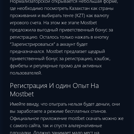
Нормализаторской открывается небольшая форме,
где необходимо посмотреть Казахстан как страны
проживания и выбирать тенге (KZT) как валюту
игрового счета. На этом же этапе Mostbet
предложила выгодный приветственный бонус за
регистрацию. Осталось только нажать в кнопку
“Зарегистрироваться” а аккаунт будет
предназначался. Mostbet предлагает щедрый
приветственный бонус за регистрацию, кэшбэк,
фрибеты и регулярные промо для активных
пользователей.
Регистрация И один Опыт На
Mostbet
Имейте ввиду, что отыграть нельзя будет деньги, они
вы заработаете а режиме бесплатных спинов.
Официальное приложение mostbet скачать можно же
с самого сайта, так и спустя альтернативные
площадки. Должно занимает мало мест на