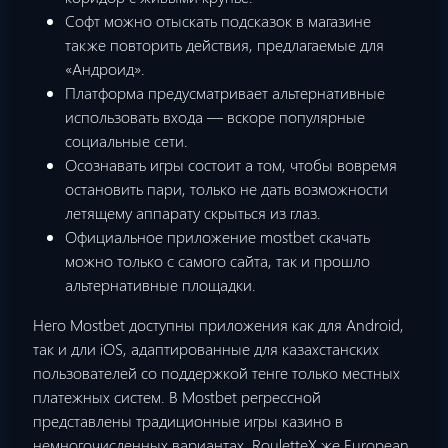
Софт можно отыскать подсказок в магазине
также повторить действия, предлагаемые для
«Андроид».
Платформа предусматривает альтернативные
использовать входа — вскоре популярные
социальные сети.
Осознавать игры состоит а том, чтобы вовремя
остановить пари, только не дать возможности
летящему аппарату скрыться из глаз.
Официальное приложение mostbet скачать
можно только с самого сайта, так и прошло
альтернативные площадки.
Него Mostbet доступны приложения как для Android,
так и дли iOS, адаптированные для казахстанских
пользователей со поддержкой тенге только местных
платежных систем. В Mostbet регрессной
представлены традиционные игры казино в
немногочисленных вариантах. RouletteX же European