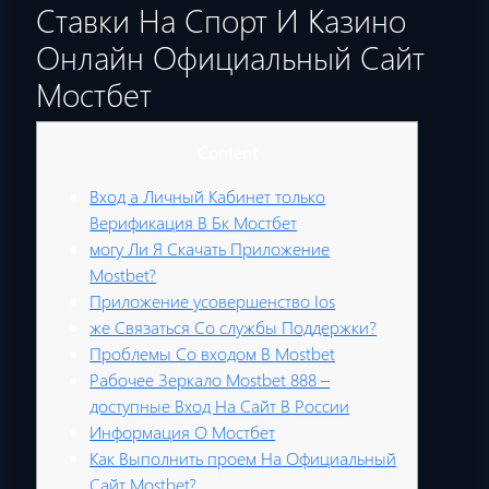
Ставки На Спорт И Казино
Онлайн Официальный Сайт
Мостбет
Content
Вход а Личный Кабинет только
Верификация В Бк Мостбет
могу Ли Я Скачать Приложение
Mostbet?
Приложение усовершенство Ios
же Связаться Со службы Поддержки?
Проблемы Со входом В Mostbet
Рабочее Зеркало Mostbet 888 –
доступные Вход На Сайт В России
Информация О Мостбет
Как Выполнить проем На Официальный
Сайт Mostbet?