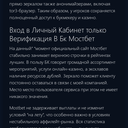
прямо зеркалом также анонимайзерами, включая
tor3-браузер. Таким образом, у игроков сохраняется
полноценный доступ к букмекеру и казино.
Вход в Личный Кабинет только
Верификация В Бк Мостбет
На данный” “момент официальный сайт Мостбет
стабильно занимает верхнюю строчки в рейтингах
лучших. В пользу БК говорит громадной ассортимент
мероприятий, услуги онлайн-казино, а эксклавов
наличие ресурсов дублей. Зеркало поможет клиенту
постоянно оставаться в связи с моей компанией.
Место место пользователя сервиса при этом не имеет
никакого значения.
Mostbet не задерживает выплаты и не изменит
условий “на лету”, что особенно важно в условиях
нестабильного аффилейт-рынка. Вся статистика