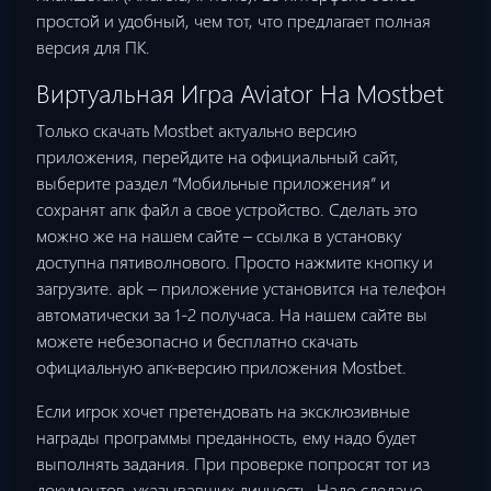
простой и удобный, чем тот, что предлагает полная
версия для ПК.
Виртуальная Игра Aviator На Mostbet
Только скачать Mostbet актуально версию
приложения, перейдите на официальный сайт,
выберите раздел “Мобильные приложения” и
сохранят апк файл а свое устройство. Сделать это
можно же на нашем сайте – ссылка в установку
доступна пятиволнового. Просто нажмите кнопку и
загрузите. apk – приложение установится на телефон
автоматически за 1-2 получаса. На нашем сайте вы
можете небезопасно и бесплатно скачать
официальную апк-версию приложения Mostbet.
Если игрок хочет претендовать на эксклюзивные
награды программы преданность, ему надо будет
выполнять задания. При проверке попросят тот из
документов, указывавших личность. Надо сделано