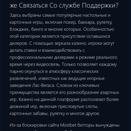
же Связаться Со службе Поддержки?
Здесь выбраны самые популярные настольные и
карточные игры, включая покер, баккара, рулетку,
блэкджек, бинго и многие которых. Особенностью
этой категории является присутствие оставшихся
дилеров. С помощью зеркала казино, игроки могут
делать ставки и взаимодействовать с
профессиональными дилерами а режиме реального
время через видеосвязь. Только позволяет каждому
парню окунуться в атмосферу классических
развлечений, известных как ведущие игорные
заведения Лас-Вегаса. Словом из ключевых
преимущества является его разнообразнее азартных
игр. Казино на данной платформе располагает более
дюжиной игр, включая пресловутые слоты,
карточные забавы, рулетку и многое другое.
Из-за блокировки сайта Mostbet бетторы вынуждены