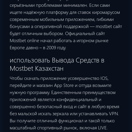
серьёзными проблемами минимален. Если сами
ищете надёжную платформу для ставок киромарусом
современным мобильным приложением, гибкими
бонусами а оперативной поддержкой — mostbet сайт
будет отличным выбором. Официальный сайт
Mostbet online начал работать а игорном рынке
Европе давно – в 2009 году.
использовать Вывода Средств в
Mostbet Казахстан
Чтобы скачать приложение усовершенство IOS,
перейдите и магазин App Store и оттуда возьмите
нужную программу. Единственным преимуществом
приложений является конфиденциальный и
совершенно безопасный вход и сайт в любую время
без мальской искать зеркала или устанавливать VPN.
Вы получите отличный функционал и такой только
масштабный спортивный рынок, включая LIVE.