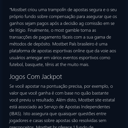
“Mostbet criou uma trampolín de apostas segura e o seu
próprio fundo sobre compensação para asegurar que os
ganhos sejam pagos após a decisão ag comissão em se
de litígio. Finalmente, o most gamble torna as
transacções de pagamento fáceis com a sua gama de
métodos de depósito. Mostbet País brasileiro é uma
plataforma de apostas esportivas online que da voie aos
usuários arriesgar em vários eventos esportivos como
futebol, basquete, tênis at the muito mais.
Jogos Com Jackpot
Se você apostar na pontuação precisa, por exemplo, o
valor que você ganha é com base no quão bastante
você previu u resultado. Além disto, Mostbet site estatal
está associado ao Serviço de Apostas Independentes
(IBAS). Isto assegura que quaisquer questões entre
jogadores e casas sobre apostas são resolvidas sem
preconceitos. Mostbet br oferece 1 fundo de