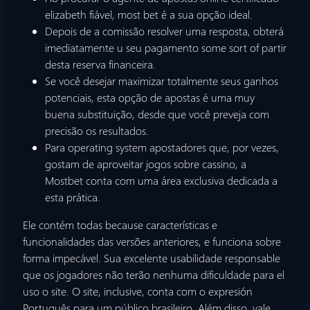
elizabeth fiável, most bet é a sua opção ideal.
Depois de a comissão resolver uma resposta, obterá
imediatamente u seu pagamento some sort of partir
desta reserva financeira.
Se você desejar maximizar totalmente seus ganhos
potenciais, esta opção de apostas é uma muy
buena substituição, desde que você preveja com
precisão os resultados.
Para operating system apostadores que, por vezes,
gostam de aproveitar jogos sobre cassino, a
Mostbet conta com uma área exclusiva dedicada a
esta prática.
Ele contém todas because características e
funcionalidades das versões anteriores, e funciona sobre
forma impecável. Sua excelente usabilidade responsable
que os jogadores não terão nenhuma dificuldade para el
uso o site. O site, inclusive, conta com o expresión
Português para um público brasileiro. Além disso, vale