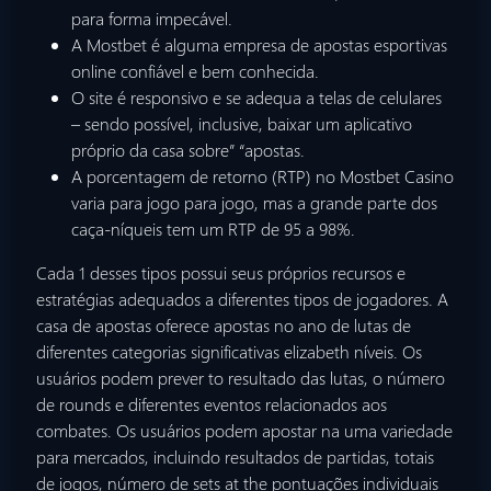
para forma impecável.
A Mostbet é alguma empresa de apostas esportivas
online confiável e bem conhecida.
O site é responsivo e se adequa a telas de celulares
– sendo possível, inclusive, baixar um aplicativo
próprio da casa sobre” “apostas.
A porcentagem de retorno (RTP) no Mostbet Casino
varia para jogo para jogo, mas a grande parte dos
caça-níqueis tem um RTP de 95 a 98%.
Cada 1 desses tipos possui seus próprios recursos e
estratégias adequados a diferentes tipos de jogadores. A
casa de apostas oferece apostas no ano de lutas de
diferentes categorias significativas elizabeth níveis. Os
usuários podem prever to resultado das lutas, o número
de rounds e diferentes eventos relacionados aos
combates. Os usuários podem apostar na uma variedade
para mercados, incluindo resultados de partidas, totais
de jogos, número de sets at the pontuações individuais