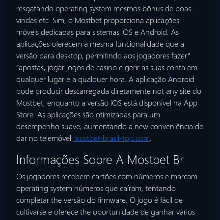
resgatando operating system mesmos bônus de boas-
vindas etc. Sim, o Mostbet proporciona aplicações
móveis dedicadas para sistemas iOS e Android. As
aplicações oferecem a mesma funcionalidade que a
versão para desktop, permitindo aos jogadores fazer”
“apostas, jogar jogos de casino e gerir as suas conta em
qualquer lugar e a qualquer hora. A aplicação Android
pode producir descarregada diretamente not any site do
Mostbet, enquanto a versão iOS está disponível na App
Store. As aplicações são otimizadas para um
desempenho suave, aumentando a new conveniência de
dar no telemóvel
mostbet-brasil-top.com
.
Informações Sobre A Mostbet Br
Os jogadores recebem cartões com números e marcam
operating system números que caíram, tentando
completar the versão do firmware. O jogo é fácil de
cultivarse e oferece the oportunidade de ganhar vários