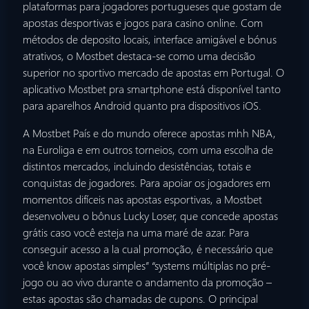
plataformas para jogadores portugueses que gostam de
apostas desportivas e jogos para casino online. Com
métodos de deposito locais, interface amigável e bónus
atrativos, o Mostbet destaca-se como uma decisão
superior no sportivo mercado de apostas em Portugal. O
aplicativo Mostbet pra smartphone está disponível tanto
para aparelhos Android quanto pra dispositivos iOS.
A Mostbet País e do mundo oferece apostas mhh NBA,
na Euroliga e em outros torneios, com uma escolha de
distintos mercados, incluindo desistências, totais e
conquistas de jogadores. Para apoiar os jogadores em
momentos difíceis nas apostas esportivas, a Mostbet
desenvolveu o bônus Lucky Loser, que concede apostas
grátis caso você esteja na uma maré de azar. Para
conseguir acesso a la cual promoção, é necessário que
você know apostas simples” “systems múltiplas no pré-
jogo ou ao vivo durante o andamento da promoção –
estas apostas são chamadas de cupons. O principal