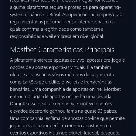
alguma plataforma segura e protegida para operating-
system usuários no Brasil. As operações ag empresa são
regulamentadas por uma licença internacional, o os
quais confirma a legitimidade como também a
responsabilidade weil empresa em nível global.
Mostbet Características Principais
A plataforma oferece apostas ao vivo, apostas pré-jogo e
opções de apostas esportivas virtuais. Ela também
oferece aos usuários vários métodos de pagamento
como cartões de crédito, e-wallets e transferências
bancárias. Uma companhia de apostas online, Mostbet
entrou no lugar de apostas online há uma década.
Durante esse beat, a companhia manteve padrões
elevados electronic ganhou fama na quase 93 países.
Uma companhia legítima de apostas on-line que permite
jogadores ao redor perform mundo apostarem na
eventos esportivos incluindo cricket, futebol, basquete,