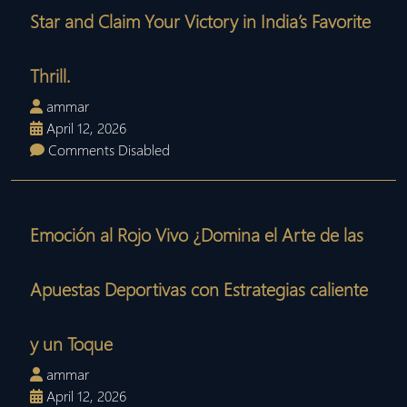
Star and Claim Your Victory in India’s Favorite
Thrill.
ammar
April 12, 2026
Comments Disabled
Emoción al Rojo Vivo ¿Domina el Arte de las
Apuestas Deportivas con Estrategias caliente
y un Toque
ammar
April 12, 2026