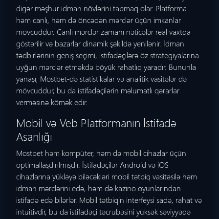
digər məşhur idman növlərini tapmaq olar. Platforma
həm canlı, həm də öncədən mərclər üçün imkanlar
mövcuddur. Canlı mərclər zamanı nəticələr real vaxtda
göstərilir və bazarlar dinamik şəkildə yenilənir. İdman
tədbirlərinin geniş seçimi, istifadəçilərə öz strategiyalarına
uyğun mərclər etməkdə böyük rahatlıq yaradır. Bununla
yanaşı, Mostbet-də statistikalar və analitik vasitələr də
mövcuddur, bu da istifadəçilərin məlumatlı qərarlar
verməsinə kömək edir.
Mobil və Veb Platformanın İstifadə
Asanlığı
Mostbet həm kompüter, həm də mobil cihazlar üçün
optimallaşdırılmışdır. İstifadəçilər Android və iOS
cihazlarına yükləyə biləcəkləri mobil tətbiq vasitəsilə həm
idman mərclərini edə, həm də kazino oyunlarından
istifadə edə bilərlər. Mobil tətbiqin interfeysi sadə, rahat və
intuitivdir, bu da istifadəçi təcrübəsini yüksək səviyyədə