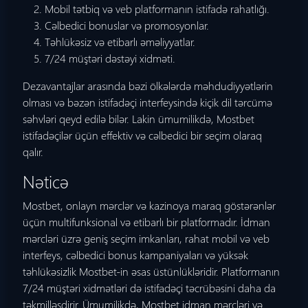
Mobil tətbiq və veb platformanın istifadə rahatlığı.
Cəlbedici bonuslar və promosyonlar.
Təhlükəsiz və etibarlı əməliyyatlar.
7/24 müştəri dəstəyi xidməti.
Dezavantajlar arasında bəzi ölkələrdə məhdudiyyətlərin
olması və bəzən istifadəçi interfeysində kiçik dil tərcümə
səhvləri qeyd edilə bilər. Lakin ümumilikdə, Mostbet
istifadəçilər üçün effektiv və cəlbedici bir seçim olaraq
qalır.
Nəticə
Mostbet, onlayn mərclər və kazinoya maraq göstərənlər
üçün multifunksional və etibarlı bir platformadır. İdman
mərcləri üzrə geniş seçim imkanları, rahat mobil və veb
interfeys, cəlbedici bonus kampaniyaları və yüksək
təhlükəsizlik Mostbet-in əsas üstünlükləridir. Platformanın
7/24 müştəri xidmətləri də istifadəçi təcrübəsini daha da
təkmilləşdirir. Ümumilikdə, Mostbet idman mərcləri və