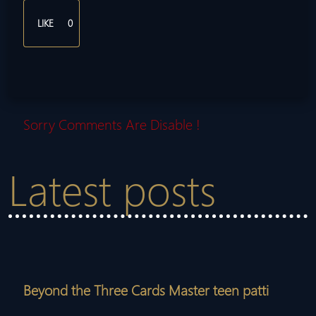
LIKE
0
Sorry Comments Are Disable !
Latest posts
Beyond the Three Cards Master teen patti