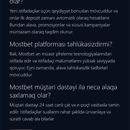
olar?
Yeni istifadəçilər üçün qeydiyyat bonusları mövcuddur və
onlar ilk depozit zamanı avtomatik olaraq hesablanır.
Bundan əlavə, promosyonlar və xüsusi kampaniyalar
müntəzəm olaraq təqdim olunur.
Mostbet platforması təhlükəsizdirmi?
Bəli, Mostbet ən müasir şifreleme texnologiyalarından
istifadə edir və istifadəçi məlumatlarını yüksək səviyyədə
qoruyur. Eyni zamanda, əlavə təhlükəsizlik tədbirləri
mövcuddur.
Mostbet müştəri dəstəyi ilə necə əlaqə
saxlamaq olar?
Müştəri dəstəyi 24 saat canlı çat və e-poçt vasitəsilə təmin
edilir. İstifadəçilər suallarını rahat şəkildə ünvanlaya və
sürətli cavab ala bilərlər.