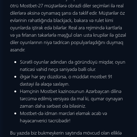
ötrü Mostbet-27 müştərilərə obrazli diler seçimləri ilə real
dilerlərə əksinə oynamaq şansı da təklif edir. Müştərilər öz
evlərinin rahatlığında blackjack, bakara və rulet kimi
oyunlarda iştirak edə bilərlər. Real ara rejimində kartlarla
və ya fırlanan təkərlərlə məşğul olan usta krupilər ilə gözəl
diler oyunlarının niyə tədricən populyarlaşdığını duymaq
asandır.
Sürətli oyunlar adından da göründüyü miqdar, oyun
nəticəsi vahid neçə saniyədə bəlli olur.
Əgər hər şey düzdürsə, o müddət mostbet 91
dəstəyi ilə əlaqə saxlayın.
Həmçinin Mostbet kazinosunun Azərbaycan dilinə
tərcümə edilmiş versiyası da mal ki, qumar oynayan
zaman daha sərbəst ola biləsiniz.
Mostbet-də idman mərcləri eləmək əcəb və
həyəcanverici təcrübədir!
Bu yazıda biz bukmeykerin saytında mövcud olan elliklə