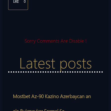
LIKE
0
Sorry Comments Are Disable !
Latest posts
Mostbet Az-90 Kazino Azerbaycan ən
əla Bukmeyker Formal Sa