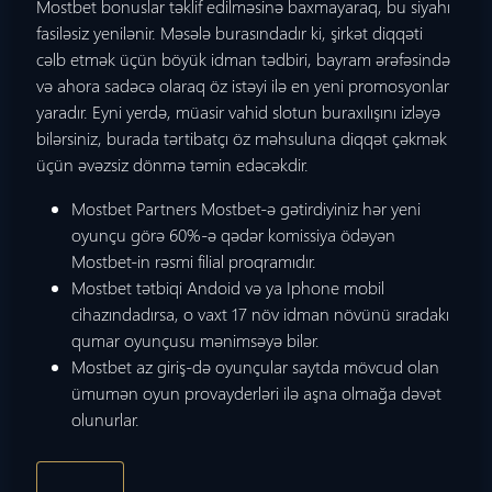
Mostbet bonuslar təklif edilməsinə baxmayaraq, bu siyahı
fasiləsiz yenilənir. Məsələ burasındadır ki, şirkət diqqəti
cəlb etmək üçün böyük idman tədbiri, bayram ərəfəsində
və ahora sadəcə olaraq öz istəyi ilə en yeni promosyonlar
yaradır. Eyni yerdə, müasir vahid slotun buraxılışını izləyə
bilərsiniz, burada tərtibatçı öz məhsuluna diqqət çəkmək
üçün əvəzsiz dönmə təmin edəcəkdir.
Mostbet Partners Mostbet-ə gətirdiyiniz hər yeni
oyunçu görə 60%-ə qədər komissiya ödəyən
Mostbet-in rəsmi filial proqramıdır.
Mostbet tətbiqi Andoid və ya Iphone mobil
cihazındadırsa, o vaxt 17 növ idman növünü sıradakı
qumar oyunçusu mənimsəyə bilər.
Mostbet az giriş-də oyunçular saytda mövcud olan
ümumən oyun provayderləri ilə aşna olmağa dəvət
olunurlar.