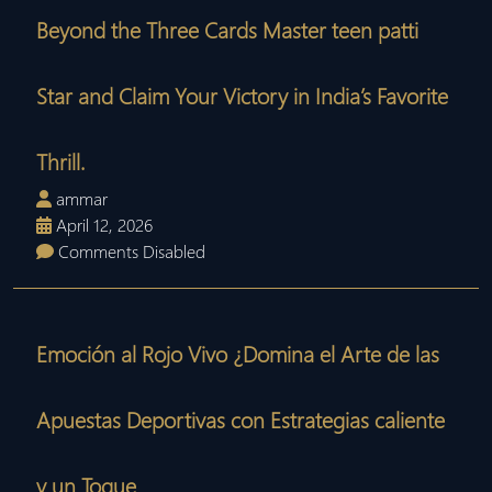
Beyond the Three Cards Master teen patti
Star and Claim Your Victory in India’s Favorite
Thrill.
ammar
April 12, 2026
Comments Disabled
Emoción al Rojo Vivo ¿Domina el Arte de las
Apuestas Deportivas con Estrategias caliente
y un Toque