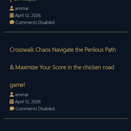
ammar
April 12, 2026
Comments Disabled
Crosswalk Chaos Navigate the Perilous Path
& Maximize Your Score in the chicken road
game!
ammar
April 12, 2026
Comments Disabled