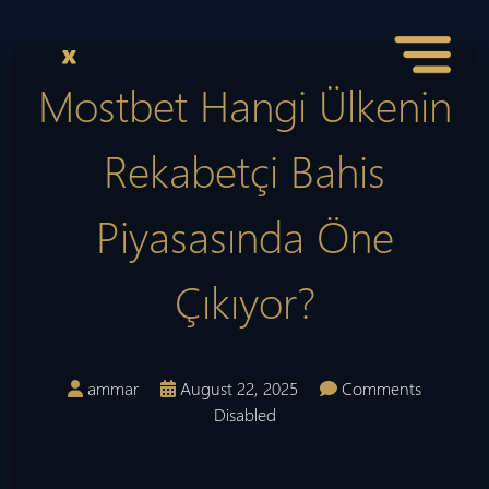
Mostbet Hangi Ülkenin
Rekabetçi Bahis
Piyasasında Öne
Çıkıyor?
ammar
August 22, 2025
Comments
Disabled