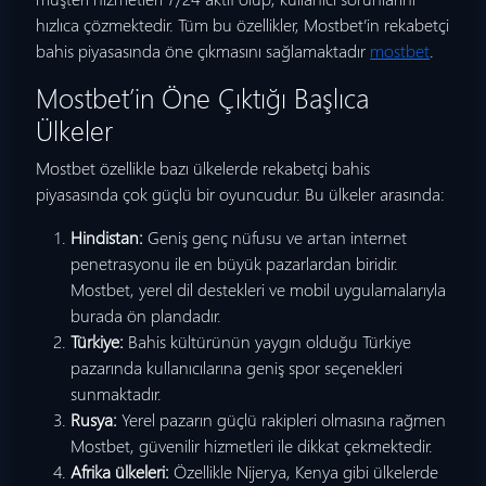
hızlıca çözmektedir. Tüm bu özellikler, Mostbet’in rekabetçi
bahis piyasasında öne çıkmasını sağlamaktadır
mostbet
.
Mostbet’in Öne Çıktığı Başlıca
Ülkeler
Mostbet özellikle bazı ülkelerde rekabetçi bahis
piyasasında çok güçlü bir oyuncudur. Bu ülkeler arasında:
Hindistan:
Geniş genç nüfusu ve artan internet
penetrasyonu ile en büyük pazarlardan biridir.
Mostbet, yerel dil destekleri ve mobil uygulamalarıyla
burada ön plandadır.
Türkiye:
Bahis kültürünün yaygın olduğu Türkiye
pazarında kullanıcılarına geniş spor seçenekleri
sunmaktadır.
Rusya:
Yerel pazarın güçlü rakipleri olmasına rağmen
Mostbet, güvenilir hizmetleri ile dikkat çekmektedir.
Afrika ülkeleri:
Özellikle Nijerya, Kenya gibi ülkelerde