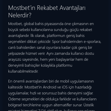
Mostbet’in Rekabet Avantajları
Nelerdir?
Mostbet, global bahis piyasasında öne çıkmasının en
büyük sebebi kullanıcılarına sunduğu güçlü rekabet
avantajlarıdır. İlk olarak, platformun geniş bahis
seçenekleri dikkat çekicidir. Spor bahislerinden e-sporlara,
canlı bahislerden sanal oyunlara kadar çok geniş bir
yelpazede hizmet verir. Aynı zamanda kullanıcı dostu
arayüzü sayesinde, hem yeni başlayanlar hem de
deneyimli bahisçiler kolaylıkla platformu
kullanabilmektedir.
En önemli avantajlardan biri de mobil uygulamasının
kalitesidir. Mostbet’in Android ve iOS için hazırladığı
uygulamalar, hızlı ve sorunsuz bahis deneyimi sağlar.
Ödeme seçenekleri de oldukça farklıdır ve kullanıcıların
bölgesel tercihlerine uygun alternatifler sunar. Üstelik
müşteri hizmetleri 7/24 aktif olup, kullanıcı sorunlarını