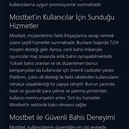
kullanıcılarına uygun promosyonlar sunmaktadır.
Mostbet’in Kullanıcılar İçin Sunduğu
Hizmetler
Mostbet, müşterilerinin farklı ihtiyaçlarına cevap vermek
üzere çeşitli hizmetler sunmaktadır. Bunların başında 7/24
müşteri desteği gelir. Ayrıca, canlı bahis imkanıyla
oyuncular maç sırasında anlık bahis oynayabilmektedir.
Yüksek bahis oranları ve sık düzenlenen bonus
kampanyaları da kullanıcılar için önemli cazibeler yaratır.
Platform, çoklu dil desteği ile farklı ülkelerden kullanıcıların
rahatça ulaşabileceği bir yapıya sahiptir. Bunun yanında
basit ve güvenilir para çekme ve yatırma yöntemleri,
kullanıcı memnuniyetini artırır. Tüm bu hizmetler
Mostbet’in sektörde kalıcı olmasını sağlar.
Mostbet ile Güvenli Bahis Deneyimi
Mostbet, kullanıcılarının güvenliğini en üst seviyede