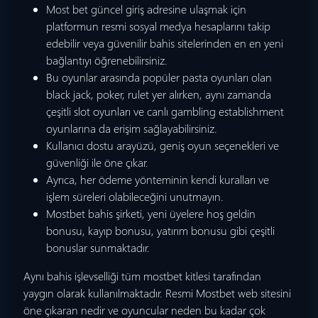
Most bet güncel giriş adresine ulaşmak için
platformun resmi sosyal medya hesaplarını takip
edebilir veya güvenilir bahis sitelerinden en en yeni
bağlantıyı öğrenebilirsiniz.
Bu oyunlar arasında popüler pasta oyunları olan
black jack, poker, rulet yer alırken, aynı zamanda
çeşitli slot oyunları ve canlı gambling establishment
oyunlarına da erişim sağlayabilirsiniz.
Kullanıcı dostu arayüzü, geniş oyun seçenekleri ve
güvenliği ile öne çıkar.
Ayrıca, her ödeme yönteminin kendi kuralları ve
işlem süreleri olabileceğini unutmayın.
Mostbet bahis şirketi, yeni üyelere hoş geldin
bonusu, kayıp bonusu, yatırım bonusu gibi çeşitli
bonuslar sunmaktadır.
Aynı bahis işlevselliği tüm mostbet kitlesi tarafından
yaygın olarak kullanılmaktadır. Resmi Mostbet web sitesini
öne çıkaran nedir ve oyuncular neden bu kadar çok