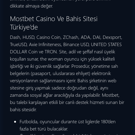
dikkate almaya değer.
Mostbet Casino Ve Bahis Sitesi
Türkiye’de
Dash, HUSD, Casino Coin, ZChash, ADA, DAI, Dexsport,
TrueUSD, Axie Infiniteness, Binance USD, UNITED STATES
DOLLAR Coin ve TRON. Site, adil ve şeffaf nasıl üyelik
koşulları sunar, the woman oyuncu için yüksek kaliteli
işbirliği ve iki güvenlik sağlarlar. Prosedür, yönetime sah
belgelerin (pasaport, uluslararası ehliyet) elektronik
versiyonlarının sağlanmasını içerir. Bahis şirketinin web
sitesine giriş yapmak sadece doğrudan değil, aynı
zamanda sosyal ağlar aracılığıyla da yapılabilir. Mostbet,
bu talebi karşılayan etkili bir canlı destek hizmeti sunan bir
bahis sitesidir.
Futbolda, oyuncular durante üst liglerde 180’den
fazla bet türü bulacaklar.