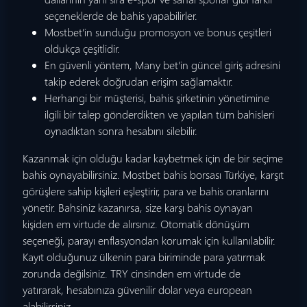
seçeneklerde de bahis yapabilirler.
Mostbet’in sunduğu promosyon ve bonus çeşitleri
oldukça çeşitlidir.
En güvenli yöntem, Many bet’in güncel giriş adresini
takip ederek doğrudan erişim sağlamaktır.
Herhangi bir müşterisi, bahis şirketinin yönetimine
ilgili bir talep gönderdikten ve yapılan tüm bahisleri
oynadıktan sonra hesabını silebilir.
Kazanmak için olduğu kadar kaybetmek için de bir seçime
bahis oynayabilirsiniz. Mostbet bahis borsası Türkiye, karşıt
görüşlere sahip kişileri eşleştirir, para ve bahis oranlarını
yönetir. Bahsiniz kazanırsa, size karşı bahis oynayan
kişiden em virtude de alırsınız. Otomatik dönüşüm
seçeneği, parayı enflasyondan korumak için kullanılabilir.
Kayıt olduğunuz ülkenin para biriminde para yatırmak
zorunda değilsiniz. TRY cinsinden em virtude de
yatırarak, hesabınıza güvenilir dolar veya european
alabilirsiniz.