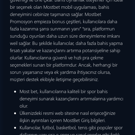
bir seçenek olan Mostbet mobil uygulaması, bahis
deneyimini cebinize taşımanızı sağlar. Mostbet
Promosyon empieza bonus çeşitleri, kullanıcılara daha
fazla kazanma şansı sunmanın yanı” “sıra, platformun
sunduğu oyunları daha uzun süre deneyimleme imkanı
weil sağlar. Bu şekilde kullanıcılar, daha fazla bahis yapma
fırsatı yakalar ve kazançlarını artırma potansiyeline sahip
olurlar. Kullanıcılarına güvenli ve hızlı pra çekme
seçenekleri sunan bir platformdur. Ancak, herhangi bir
sorun yaşarsanız veya ek yardıma ihtiyacınız olursa,
müşteri destek ekibiyle iletişime geçebilirsiniz.
Most bet, kullanıcılarına kaliteli bir spor bahis
deneyimi sunarak kazançlarını artırmalarına yardımcı
olur.
Ülkenizdeki resmi web sitesine nasıl erişeceğinize
ilişkin ayrıntıları içeren MostBet Giriş bilgileri.
Kullanıcılar, futbol, basketbol, tenis gibi popüler spor
dallarının yanı sıra e-spor ve sanal sporlar gibi farklı