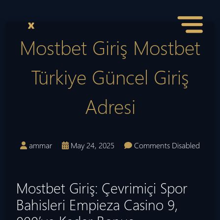
Mostbet Giriş Mostbet
Türkiye Güncel Giriş
Adresi
ammar
May 24, 2025
Comments Disabled
Mostbet Giriş: Çevrimiçi Spor
Bahisleri Empieza Casino 9,