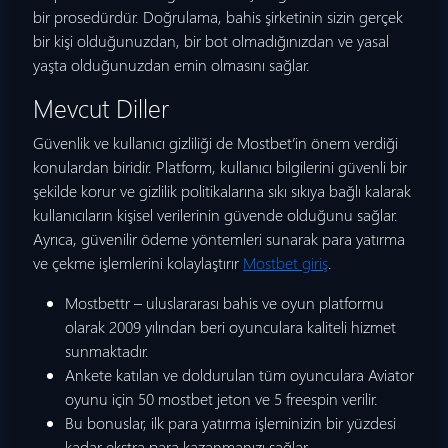
bir prosedürdür. Doğrulama, bahis şirketinin sizin gerçek
bir kişi olduğunuzdan, bir bot olmadığınızdan ve yasal
yaşta olduğunuzdan emin olmasını sağlar.
Mevcut Diller
Güvenlik ve kullanıcı gizliliği de Mostbet’in önem verdiği
konulardan biridir. Platform, kullanıcı bilgilerini güvenli bir
şekilde korur ve gizlilik politikalarına sıkı sıkıya bağlı kalarak
kullanıcıların kişisel verilerinin güvende olduğunu sağlar.
Ayrıca, güvenilir ödeme yöntemleri sunarak para yatırma
ve çekme işlemlerini kolaylaştırır
Mostbet giriş
.
Mostbettr – uluslararası bahis ve oyun platformu
olarak 2009 yılından beri oyunculara kaliteli hizmet
sunmaktadır.
Ankete katılan ve doldurulan tüm oyunculara Aviator
oyunu için 50 mostbet jeton ve 5 freespin verilir.
Bu bonuslar, ilk para yatırma işleminizin bir yüzdesi
kadar ekstra para kazanmanızı sağlar.