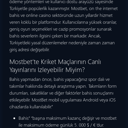
ödeme yöntemleri ve kullanıcı dostu arayüzü sayesinde
Türkiye’de popülerlik kazanmıştır. Mostbet, on the internet
bahis ve online casino sektöründe uzun yıllardır hizmet
veren köklü bir platformdur. Kullanıcılarına yüksek oranlar,
geniş oyun seçenekleri ve cazip promosyonlar sunarak
bahis severlerin ilgisini çeken bir markadır. Ancak,
Türkiye’deki yasal düzenlemeler nedeniyle zaman zaman
giriş adresi değişebilir.
Mostbet’te Kriket Maçlarının Canlı
Yayınlarını Izleyebilir Miyim?
Bahis yapmadan önce, bahis yapacağınız spor dalı ve
takımlar hakkında detaylı araştırma yapın. Takımların form
durumları, sakatlıklar ve diğer faktörler bahis sonuçlarını
etkileyebilir. MostBet mobil uygulaması Android veya iOS
cihazlarda kullanılabilir.”
Bahis” “başına maksimum kazanç değişir ve mostbet
ile maksimum ödeme günlük 5. 000 $ / € ‘dur.