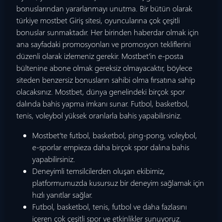
bonuslarından yararlanmayı unutma. Bir bütün olarak
türkiye mostbet Giriş sitesi, oyuncularına çok çeşitli
bonuslar sunmaktadır. Her birinden haberdar olmak için
ana sayfadaki promosyonları ve promosyon tekliflerini
düzenli olarak izlemeniz gerekir. Mostbet’in e-posta
bültenine abone olmak gereksiz olmayacaktır, böylece
siteden benzersiz bonusların sahibi olma fırsatına sahip
olacaksınız. Mostbet, dünya genelindeki birçok spor
dalında bahis yapma imkanı sunar. Futbol, basketbol,
tenis, voleybol yüksek oranlarla bahis yapabilirsiniz.
Mostbet’te futbol, basketbol, ping-pong, voleybol,
e-sporlar empieza daha birçok spor dalına bahis
yapabilirsiniz.
Deneyimli temsilcilerden oluşan ekibimiz,
platformumuzda kusursuz bir deneyim sağlamak için
hızlı yanıtlar sağlar.
Futbol, basketbol, tenis, futbol ve daha fazlasını
içeren çok çeşitli spor ve etkinlikler sunuyoruz.