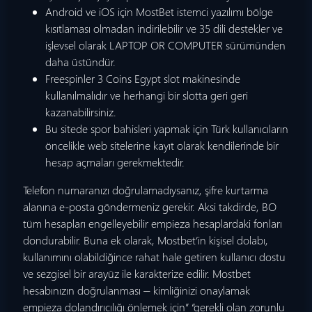
Android ve iOS için MostBet istemci yazılımı bölge
kısıtlaması olmadan indirilebilir ve 35 dili destekler ve
işlevsel olarak LAPTOP OR COMPUTER sürümünden
daha üstündür.
Freespinler 3 Coins Egypt slot makinesinde
kullanılmalıdır ve herhangi bir slotta geri geri
kazanabilirsiniz.
Bu sitede spor bahisleri yapmak için Türk kullanıcıların
öncelikle web sitelerine kayıt olarak kendilerinde bir
hesap açmaları gerekmektedir.
Telefon numaranızı doğrulamadıysanız, şifre kurtarma
alanına e-posta göndermeniz gerekir. Aksi takdirde, BO
tüm hesapları engelleyebilir empieza hesaplardaki fonları
dondurabilir. Buna ek olarak, Mostbet’in kişisel dolabı,
kullanımını olabildiğince rahat hale getiren kullanıcı dostu
ve sezgisel bir arayüz ile karakterize edilir. Mostbet
hesabınızın doğrulanması ⏤ kimliğinizi onaylamak
empieza dolandırıcılığı önlemek için” “gerekli olan zorunlu