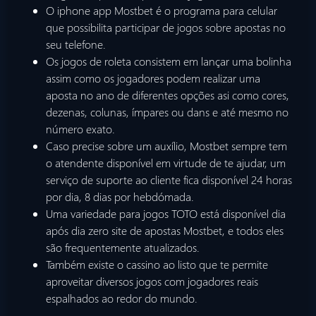
O iphone app Mostbet é o programa para celular
que possibilita participar de jogos sobre apostas no
seu telefone.
Os jogos de roleta consistem em lançar uma bolinha
assim como os jogadores podem realizar uma
aposta no ano de diferentes opções asi como cores,
dezenas, colunas, ímpares ou dans e até mesmo no
número exato.
Caso precise sobre um auxílio, Mostbet sempre tem
o atendente disponível em virtude de te ajudar, um
serviço de suporte ao cliente fica disponível 24 horas
por dia, 8 dias por hebdómada.
Uma variedade para jogos TOTO está disponível dia
após dia zero site de apostas Mostbet, e todos eles
são frequentemente atualizados.
Também existe o cassino ao listo que te permite
aproveitar diversos jogos com jogadores reais
espalhados ao redor do mundo.