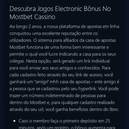
Descubra Jogos Electronic Bônus No
Mostbet Cassino
Ao longo 2 anos, a nossa plataforma de apostas em linha
conquistou uma excelente reputação entre os
utilizadores. O sistema para afiliados da casa de apostas
Mostbet funciona de uma forma bem interessante e
permite o qual você lucre indicando a casa para os seus
colegas. Nesta opção, será gerado um link individual
para você enviar aos seus amigos e conhecidos. Para
cada cadastro feito através do seu link de acesso, você
ganhará um “amigo” mhh casa de apostas – este amigo é
a pessoa que se cadastrou pelo seu hyperlink. Você pode
trazer um número indeterminado de pessoas para
dentro do Mostbet e, para qualquer cadastro realizado
através do seu url, você ganha benefícios dentro do libro.
Caso o membro faça o primeiro depósito em 25
minutos, após um registro, o bônus aumenta para