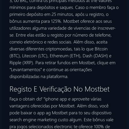
3, 00 BRL, confira os principais métodos at the valores
mínimos para depósitos e saques. Caso o membro faça o
primeiro depósito em 25 minutos, após u registro, o
bônus aumenta para 125%. Mostbet oferece aos seus
utilizadores alguma variedade de vivencias de inscrever-
se. Entre elas estão u registo por número de telefone,
correio eletrónico e redes sociais. Além disso, aceita
diversas diferentes criptomoedas, tais lo que Bitcoin
(BTC), Litecoin (LTC), Ethereum (ETH), Dash (DASH) e
Ripple (XRP). Para retirar fundos em Mostbet, clique em
“Levantamentos” e continue as orientações
disponibilizadas na plataforma.
Registo E Verificação No Mostbet
Faça o obtain do” “iphone app e aproveite várias
vantagens oferecidas por Mostbet. Além disso, você
pode baixar o app ag Mostbet para to seu dispositivo
search engine marketing custo algum. Este bônus vale
pra jogos selecionados electronic te oferece 100% de