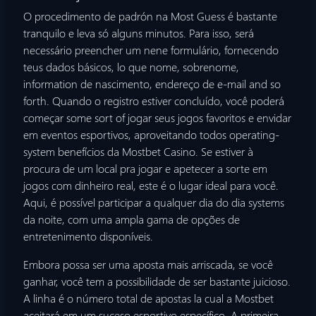
O procedimento de padrón na Most Guess é bastante
tranquilo e leva só alguns minutos. Para isso, será
necessário preencher um nene formulário, fornecendo
teus dados básicos, lo que nome, sobrenome,
information de nascimento, endereço de e-mail and so
forth. Quando o registro estiver concluído, você poderá
começar some sort of jogar seus jogos favoritos e envidar
em eventos esportivos, aproveitando todos operating-
system benefícios da Mostbet Casino. Se estiver à
procura de um local pra jogar e apetecer a sorte em
jogos com dinheiro real, este é o lugar ideal para você.
Aqui, é possível participar a qualquer dia do dia systems
da noite, com uma ampla gama de opções de
entretenimento disponíveis.
Embora possa ser uma aposta mais arriscada, se você
ganhar, você tem a possibilidade de ser bastante juicioso.
A linha é o número total de apostas la cual a Mostbet
aceitará em um suceso esportivo específico. A primeira