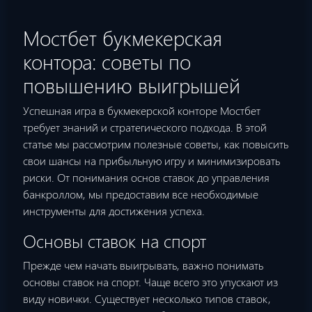
Мостбет букмекерская
контора: советы по
повышению выигрышей
Успешная игра в букмекерской конторе Мостбет
требует знаний и стратегического подхода. В этой
статье мы рассмотрим полезные советы, как повысить
свои шансы на прибыльную игру и минимизировать
риски. От понимания основ ставок до управления
банкроллом, мы предоставим все необходимые
инструменты для достижения успеха.
Основы ставок на спорт
Прежде чем начать выигрывать, важно понимать
основы ставок на спорт. Чаще всего это упускают из
виду новички. Существует несколько типов ставок,