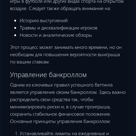
игры в футболе или других видах спорта на открытом
воздухе. Следует также обращать внимание на:
Историю выступлений
Травмы и дисквалификации игроков
Новости и аналитические обзоры
Этот процесс может занимать много времени, но он
необходим для повышения вероятности выигрыша
по вашим ставкам.
Управление банкроллом
Одним из ключевых правил успешного беттинга
является управление своим банкроллом. Здесь важно
распределить свои средства так, чтобы
минимизировать риски и, в случае проигрыша,
сохранить стабильное финансовое положение.
Основные принципы управления банкроллом:
Устанавливайте лимиты на ежедневные и