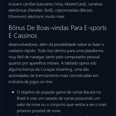
incluem cartões bancários (Visa, MasterCard), carteiras
eletrônicas (Neteller, Skrill), criptomoedas (Bitcoin,
Ethereum) electronic muito mais.
Bônus De Boas-vindas Para E-sports
E Cassinos
desenvolvedores, além da possibilidade sobre se fazer o
cadastro rápido. Tudo isso dentro para uma plataforma
muy fácil de navegar, tanto pelo computador pessoal
quanto por aparelhos móveis. A tablado opera sob
alguma licença da Curaçao eGaming, uma das
autoridades de licenciamento mais conceituadas em
indústria de jogos on-line.
O objetivo do popular game de cartas Bacará no
Brasil é criar um variado de cartas possuindo um
valor de nove ou o conjunto que venha a ser o mais
próximo possível de nove.