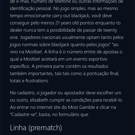
de e-mail, número de telefone ou outras informações de
identificação pessoal. No jogo simples, mas ao mesmo
tempo emocionante carry out blackjack, você deve
conseguir pelo menos 21 years old pontos enquanto to
dealer nunca tem a possibilidade de passar de twenty
one. Jogadores nacionais usualmente optam tanto pelos
jogos normais sobre blackjack quanto pelos jogos” “ao
vivo na Mostbet. A linha é o número entire de apostas o
qual a Mostbet aceitará em um evento esportivo
específico. A primeira parte contém os resultados
também importantes, tais tais como a pontuação final,
totais e frustrations.
No cadastro, o jogador ou apostador deve escolher um
ou outro, elizabeth cumprir as condições para recebê-lo.
Ao entrar no internet site do Most Gamble e clicar na
“Cadastre-se”, basta, no formulário que
Linha (prematch)