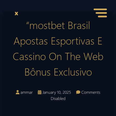
“mostbet Brasil
Apostas Esportivas E
Cassino On The Web
Bônus Exclusivo
ammar
January 10, 2025
Comments
Disabled