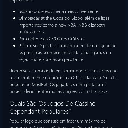
usuário pode escolher a mais conveniente.
Olimpíadas at the Copa do Globo, além de ligas
importantes como a new NBA, NBB elizabeth
muitas outras.
Para obter mais 250 Giros Grátis, o
Porém, você pode acompanhar em tempo genuine
os principais acontecimentos de vários games na
seção sobre apostas ao palpitante.
disponíveis. Consistindo em somar pontos em cartas que
sejam exatamente ou próximas a 21, to blackjack é muito
popular no MostBet. Os jogadores mhh plataforma
podem decidir entre muitas opções, como Blackjack
Quais São Os Jogos De Cassino
Cependant Populares?
Popular jogo que consiste em fazer um máximo de
pontos com 3 cartas, há ótimas opções de bacará zero