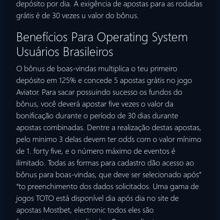
depósito por dia. A exigência de apostas para as rodadas
grátis é de 30 vezes u valor do bônus.
Benefícios Para Operating System
Usuários Brasileiros
O bônus de boas-vindas multiplica o teu primeiro
depósito em 125% e concede 5 apostas grátis no jogo
Aviator. Para sacar possuindo sucesso os fundos do
bônus, você deverá apostar five vezes o valor da
bonificação durante o período de 30 dias durante
apostas combinadas. Dentre a realização destas apostas,
pelo minimo 3 delas devem ter odds com o valor mínimo
de 1. forty five, e o número máximo de eventos é
ilimitado. Todas as formas para cadastro dão acesso ao
bônus para boas-vindas, que deve ser selecionado após”
“to preenchimento dos dados solicitados. Uma gama de
jogos TOTO está disponível dia após dia no site de
apostas Mostbet, electronic todos eles são