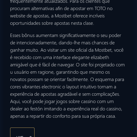
frequentemente atualizados. Para os clientes que
procuram alternativas afin de apostar em TOTO no
website de apostas, a Mostbet oferece incríveis
oportunidades sobre apostas nesta clase.
Esses bônus aumentam significativamente o seu poder
de intencionadamente, dando-lhe mais chances de
ganhar muito. Ao visitar um site oficial da Mostbet, você
é recebido com uma interface elegante elizabeth
amigável que é fácil de navegar. O site foi projetado com
u usuário em ragione, garantindo que mesmo os
novatos possam se orientar facilmente. O esquema para
cores vibrantes electronic o layout intuitivo tornam a
experiência de apostas agradável e sem complicações.
Aqui, você pode jogar jogos sobre cassino com um
dealer ao festón imitando a experiência real do cassino,
apenas a repartir do conforto para sua própria casa.