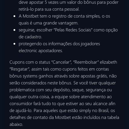
deve apostar 5 vezes um valor do bônus para poder
retirá-lo para sua conta pessoal.
A Mostbet tem o registro de conta simples, o os
quais é uma grande vantagem.
seguirse, escolher “Pelas Redes Sociais” como opção
de cadastro.
protegendo os informações dos jogadores
electronic apostadores.
Cupons com o status “Cancelar”, “Reembolsar” elizabeth
“Resgatar”, assim tais como cupons feitos em contas
bônus systems ganhos através sobre apostas grátis, não
serão considerados neste bônus. Se você tiver qualquer
problematica com seu depósito, saque, segurança ou
qualquer outra coisa, a equipe sobre atendimento ao
consumidor fará tudo to que estiver ao seu alcance afin
de ajudá-lo. Para aqueles que estão simply no Brasil, os
detalhes de contato da Mostbet estão incluídos na tabela
abaixo.