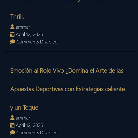
Thrill.
ammar
April 12, 2026
Comments Disabled
Emoción al Rojo Vivo ¿Domina el Arte de las
Apuestas Deportivas con Estrategias caliente
y un Toque
ammar
April 12, 2026
Comments Disabled