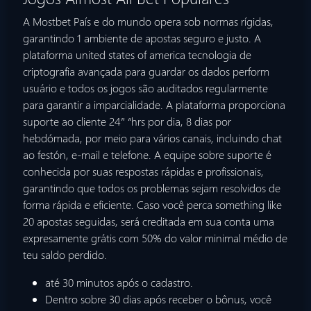
A Mostbet País e do mundo opera sob normas rígidas,
garantindo 1 ambiente de apostas seguro e justo. A
plataforma united states of america tecnologia de
criptografia avançada para guardar os dados perform
usuário e todos os jogos são auditados regularmente
para garantir a imparcialidade. A plataforma proporciona
suporte ao cliente 24″ “hrs por dia, 8 dias por
hebdómada, por meio para vários canais, incluindo chat
ao festón, e-mail e telefone. A equipe sobre suporte é
conhecida por suas respostas rápidas e profissionais,
garantindo que todos os problemas sejam resolvidos de
forma rápida e eficiente. Caso você perca something like
20 apostas seguidas, será creditada em sua conta uma
expresamente grátis com 50% do valor minimal médio de
teu saldo perdido.
até 30 minutos após o cadastro.
Dentro sobre 30 dias após receber o bônus, você