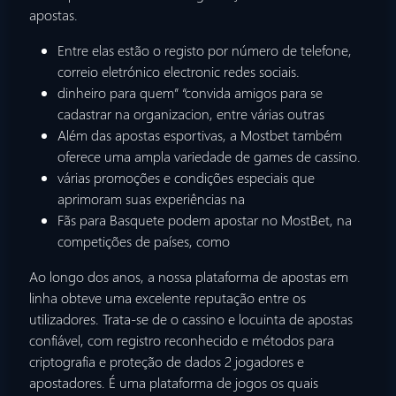
apostas.
Entre elas estão o registo por número de telefone,
correio eletrónico electronic redes sociais.
dinheiro para quem” “convida amigos para se
cadastrar na organizacion, entre várias outras
Além das apostas esportivas, a Mostbet também
oferece uma ampla variedade de games de cassino.
várias promoções e condições especiais que
aprimoram suas experiências na
Fãs para Basquete podem apostar no MostBet, na
competições de países, como
Ao longo dos anos, a nossa plataforma de apostas em
linha obteve uma excelente reputação entre os
utilizadores. Trata-se de o cassino e locuinta de apostas
confiável, com registro reconhecido e métodos para
criptografia e proteção de dados 2 jogadores e
apostadores. É uma plataforma de jogos os quais