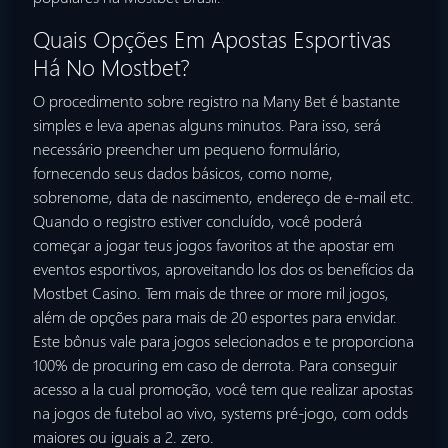
Quais Opções Em Apostas Esportivas
Há No Mostbet?
O procedimento sobre registro na Many Bet é bastante
simples e leva apenas alguns minutos. Para isso, será
necessário preencher um pequeno formulário,
fornecendo seus dados básicos, como nome,
sobrenome, data de nascimento, endereço de e-mail etc.
Quando o registro estiver concluído, você poderá
começar a jogar teus jogos favoritos at the apostar em
eventos esportivos, aproveitando los dos os benefícios da
Mostbet Casino. Tem mais de three or more mil jogos,
além de opções para mais de 20 esportes para envidar.
Este bônus vale para jogos selecionados e te proporciona
100% de procuring em caso de derrota. Para conseguir
acesso a la cual promoção, você tem que realizar apostas
na jogos de futebol ao vivo, systems pré-jogo, com odds
maiores ou iguais a 2. zero.