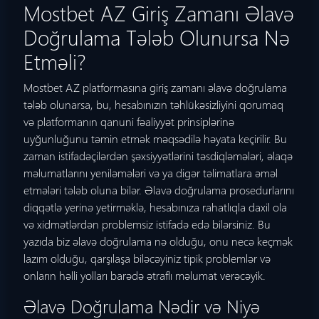
Mostbet AZ Giriş Zamanı Əlavə
Doğrulama Tələb Olunursa Nə
Etməli?
Mostbet AZ platformasına giriş zamanı əlavə doğrulama
tələb olunarsa, bu, hesabınızın təhlükəsizliyini qorumaq
və platformanın qanuni fəaliyyət prinsiplərinə
uyğunluğunu təmin etmək məqsədilə həyata keçirilir. Bu
zaman istifadəçilərdən şəxsiyyətlərini təsdiqləmələri, əlaqə
məlumatlarını yeniləmələri və ya digər təlimatlara əməl
etmələri tələb oluna bilər. Əlavə doğrulama prosedurlarını
diqqətlə yerinə yetirməklə, hesabınıza rahatlıqla daxil ola
və xidmətlərdən problemsiz istifadə edə bilərsiniz. Bu
yazıda biz əlavə doğrulama nə olduğu, onu necə keçmək
lazım olduğu, qarşılaşa biləcəyiniz tipik problemlər və
onların həlli yolları barədə ətraflı məlumat verəcəyik.
Əlavə Doğrulama Nədir və Niyə