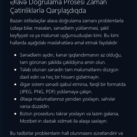
Əlavə Doğrulama Prosesi Zaman
Çətinliklərlə Qarşılaşdıqda
Bəzən istifadəçilər əlavə doğrulama zamanı problemlərlə
üzləşə bilər, məsələn, sənədlərin yüklənməsi, şəkil
keyfiyyəti və ya məlumat uyğunsuzluqları kimi. Bu kimi
hallarda aşağıdakı məsləhətlərə əməl etmək faydalıdır:
Sənədlərin aydın, kənar işıqlandırmanın az olduğu,
tam görünən şəkildə çəkildiyinə əmin olun.
Tələb olunan sənədin tam məlumatlarını düzgün
daxil edin və heç bir hissəni gizlətməyin.
Əgər sistem sənədi qəbul etmirsə, fərqli bir formatda
(JPEG, PNG, PDF) yükləməyə çalışın.
Əlaqə məlumatlarınızı yenidən yoxlayın, səhvlər
varsa düzəldin.
Bütün proseduru təkrar yoxlayın və lazım gələrsə,
Mostbet-in dəstək xidməti ilə əlaqə saxlayın.
Bu tədbirlər problemlərin həll olunmasını sürətləndirir və