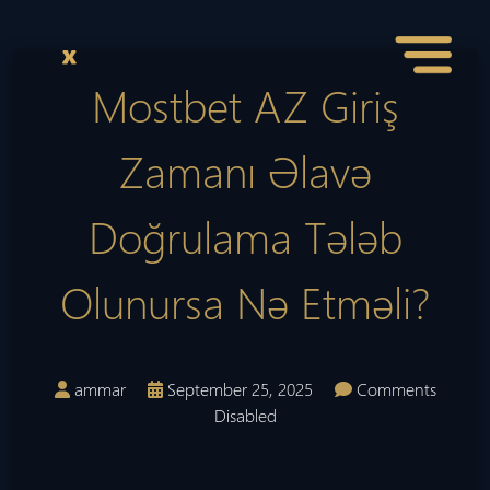
Mostbet AZ Giriş
Zamanı Əlavə
Doğrulama Tələb
Olunursa Nə Etməli?
ammar
September 25, 2025
Comments
Disabled