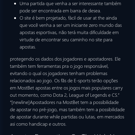
Uma partida que venha a ser interessante também
pode ser encontrada em barra de desea.
O site é bem projetado, fácil de usar at the ainda
que você venha a ser um iniciante zero mundo das
apostas esportivas, não terá muita dificuldade em
virtude de encontrar seu caminho no site para
apostas.
protegendo os dados dos jogadores e apostadores. Ele
também tem ferramentas pra o jogo responsável,
evitando o qual os jogadores tenham problemas
relacionados ao jogo. Os fãs de E-sports terão opções
em MostBet apostas entre os jogos mais populares carry
out momento, como Dota 2, League of Legends e CS.”
“[newline]Apostadores na MostBet tem a possibilidade
de apostar no pré-jogo, mas também tem a possibilidade
de apostar durante while partidas ou lutas, em mercados
asi como handicap e outros.