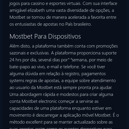
jogos para cassino e esportes virtuais. Com sua interface
amigável elizabeth uma vasta diversidade de opções, a
Mostbet se tornou de manera acelerada a favorita entre
os entusiastas de apostas no País brasileiro.
Mostbet Para Dispositivos
Além disto, a plataforma também conta com promoções
sazonais e exclusivas. A plataforma proporciona suporte
24 hrs por dia, several dias por” “semana, por meio de
bate-papo ao vivo, e-mail e telefone. Se você tiver
alguma dúvida em relação à registro, pagamentos
systems regras de apostas, a equipe sobre atendimento
ao usuario da Mostbet está sempre pronta pra ajudar.
Uma abordagem rápida e modestos para criar alguma
conta Mostbet electronic começar a servirse as
capacidades de uma plataforma enquanto estiver em
movimento é descarregar a aplicação móvel Mostbet. É o
método excellent para se manter actualizado sobre as
suas apostas assim como os eventos desportivos para