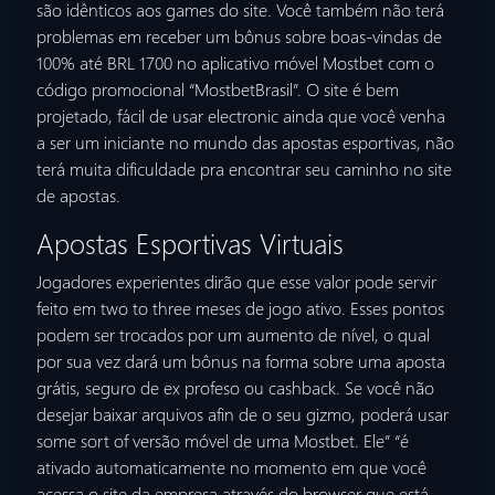
são idênticos aos games do site. Você também não terá
problemas em receber um bônus sobre boas-vindas de
100% até BRL 1700 no aplicativo móvel Mostbet com o
código promocional “MostbetBrasil”. O site é bem
projetado, fácil de usar electronic ainda que você venha
a ser um iniciante no mundo das apostas esportivas, não
terá muita dificuldade pra encontrar seu caminho no site
de apostas.
Apostas Esportivas Virtuais
Jogadores experientes dirão que esse valor pode servir
feito em two to three meses de jogo ativo. Esses pontos
podem ser trocados por um aumento de nível, o qual
por sua vez dará um bônus na forma sobre uma aposta
grátis, seguro de ex profeso ou cashback. Se você não
desejar baixar arquivos afin de o seu gizmo, poderá usar
some sort of versão móvel de uma Mostbet. Ele” “é
ativado automaticamente no momento em que você
acessa o site da empresa através do browser que está