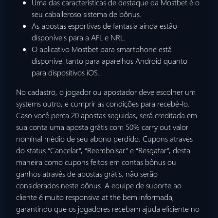
Uma das características de destaque da Mostbet é o
seu caballeroso sistema de bônus.
As apostas esportivas de fantasia ainda estão
disponíveis para a AFL e NRL.
O aplicativo Mostbet para smartphone está
disponível tanto para aparelhos Android quanto
para dispositivos iOS.
No cadastro, o jogador ou apostador deve escolher um
systems outro, e cumprir as condições para recebê-lo.
Caso você perca 20 apostas seguidas, será creditada em
sua conta uma aposta grátis com 50% carry out valor
nominal médio de seu abono perdido. Cupons através
do status “Cancelar”, “Reembolsar” e “Resgatar”, desta
maneira como cupons feitos em contas bônus ou
ganhos através de apostas grátis, não serão
considerados neste bônus. A equipe de suporte ao
cliente é muito responsiva at the bem informada,
garantindo que os jogadores recebam ajuda eficiente no