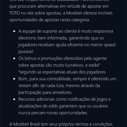
que procuram alternativas em virtude de apostar em
TOTO no site sobre apostas, a Mostbet oferece incríveis
oportunidades de apostas nesta categoria.
A equipe de suporte ao cliente é muito responsiva
electronic bem informada, garantindo que os
jogadores recebam ajuda eficiente no menor speed
possível.
Os bónus e promoções oferecidos pelo agente
sobre apostas são muito lucrativos, e estão”
“segundo as expectativas atuais dos jogadores.
Bom, para sua comodidade, sempre é oferecido um
stream afin de cada luta, mesmo através da
participação para amadores.
Recursos adicionais como notificações de jogos e
atualizações de odds garantem que os usuários
nunca percam novas oportunidades.
A Mostbet Brasil tem seus próprios termos e condições,