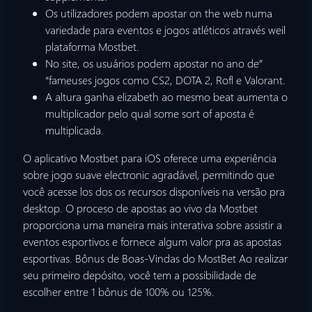
Os utilizadores podem apostar on the web numa
variedade para eventos e jogos atléticos através weil
plataforma Mostbet.
No site, os usuários podem apostar no ano de”
“fameuses jogos como CS2, DOTA 2, Rofl e Valorant.
A altura ganha elizabeth ao mesmo beat aumenta o
multiplicador pelo qual some sort of aposta é
multiplicada.
O aplicativo Mostbet para iOS oferece uma experiência
sobre jogo suave electronic agradável, permitindo que
você acesse los dos os recursos disponíveis na versão pra
desktop. O proceso de apostas ao vivo da Mostbet
proporciona uma maneira mais interativa sobre assistir a
eventos esportivos e fornece algum valor pra as apostas
esportivas. Bônus de Boas-Vindas do MostBet Ao realizar
seu primeiro depósito, você tem a possibilidade de
escolher entre 1 bônus de 100% ou 125%.