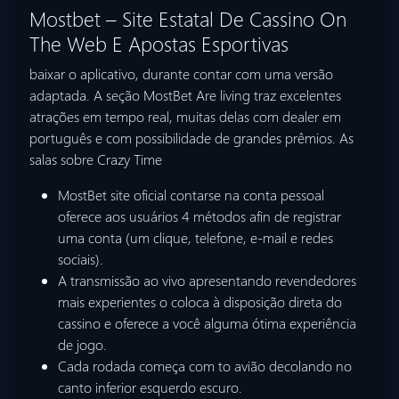
Mostbet – Site Estatal De Cassino On
The Web E Apostas Esportivas
baixar o aplicativo, durante contar com uma versão
adaptada. A seção MostBet Are living traz excelentes
atrações em tempo real, muitas delas com dealer em
português e com possibilidade de grandes prêmios. As
salas sobre Crazy Time
MostBet site oficial contarse na conta pessoal
oferece aos usuários 4 métodos afin de registrar
uma conta (um clique, telefone, e-mail e redes
sociais).
A transmissão ao vivo apresentando revendedores
mais experientes o coloca à disposição direta do
cassino e oferece a você alguma ótima experiência
de jogo.
Cada rodada começa com to avião decolando no
canto inferior esquerdo escuro.