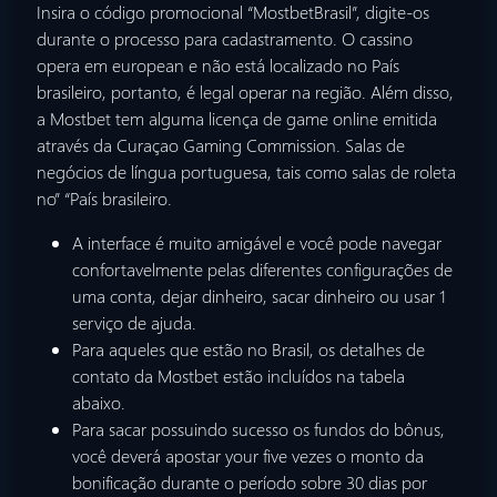
Insira o código promocional “MostbetBrasil”, digite-os
durante o processo para cadastramento. O cassino
opera em european e não está localizado no País
brasileiro, portanto, é legal operar na região. Além disso,
a Mostbet tem alguma licença de game online emitida
através da Curaçao Gaming Commission. Salas de
negócios de língua portuguesa, tais como salas de roleta
no” “País brasileiro.
A interface é muito amigável e você pode navegar
confortavelmente pelas diferentes configurações de
uma conta, dejar dinheiro, sacar dinheiro ou usar 1
serviço de ajuda.
Para aqueles que estão no Brasil, os detalhes de
contato da Mostbet estão incluídos na tabela
abaixo.
Para sacar possuindo sucesso os fundos do bônus,
você deverá apostar your five vezes o monto da
bonificação durante o período sobre 30 dias por