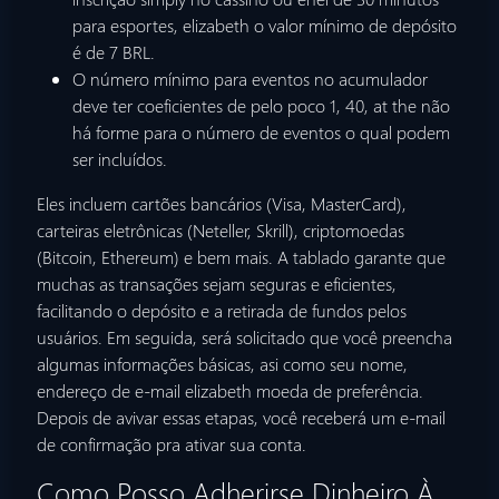
para esportes, elizabeth o valor mínimo de depósito
é de 7 BRL.
O número mínimo para eventos no acumulador
deve ter coeficientes de pelo poco 1, 40, at the não
há forme para o número de eventos o qual podem
ser incluídos.
Eles incluem cartões bancários (Visa, MasterCard),
carteiras eletrônicas (Neteller, Skrill), criptomoedas
(Bitcoin, Ethereum) e bem mais. A tablado garante que
muchas as transações sejam seguras e eficientes,
facilitando o depósito e a retirada de fundos pelos
usuários. Em seguida, será solicitado que você preencha
algumas informações básicas, asi como seu nome,
endereço de e-mail elizabeth moeda de preferência.
Depois de avivar essas etapas, você receberá um e-mail
de confirmação pra ativar sua conta.
Como Posso Adherirse Dinheiro À