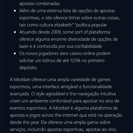
apostas combinadas.
Além de uma extensa lista de opções de apostas
esportivas, o site oferece linhas sobre outras coisas,
tais como cultura elizabeth” “política popular.
Atuando desde 2009, some sort of plataforma
oferece alguma enorme diversidade de opções de
lazer e é conhecida por sua confiabilidade.
Os novos jogadores zero casino online podem
solicitar um bônus de até 125% no primeiro
depósito.
A Mostbet oferece uma ampla variedade de games
esportivos, uma interface amigável e funcionalidade
avançada. O style agradável e the navegação intuitiva
criam um ambiente confortável para apostar no ano de
eventos esportivos. A Mostbet é alguma plataforma de
apostas e jogos across the internet que está na operação
desde this year. Ela oferece uma ampla gama sobre
serviços, incluindo apostas esportivas, apostas ao vivo,