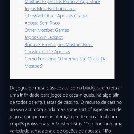
Mostbet Expert Ios Přímo Z App Store
Jogos Most Bet Populares
É Possível Obter Apostas Grátis?
Aposta Sem Risco
Other Mostbet Games
Jogos Com Jackpot
Bônus E Promoções Mostbet Brasil
Construtor De Apostas
Como Funciona O Internet Site Oficial Da
Mostbet?
De jogos de mesa clássicos asi como blackjack e roleta a
uma infinidade para jogos de caça-níqueis, há algo afin
de todos os entusiastas de cassino. O recurso de cassino
ao vivo aprimora ainda mais some sort of experiência de
jogo ao proporcionar interação em tempo actual com
crupiês profissionais. A Mostbet Brasil” “proporciona uma
variedade sensazionale de opções de apostas. Não