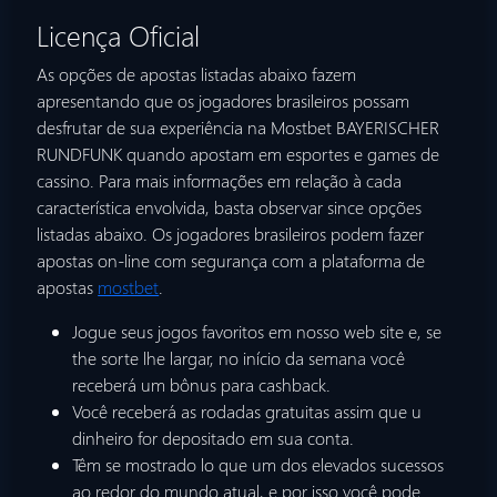
Licença Oficial
As opções de apostas listadas abaixo fazem
apresentando que os jogadores brasileiros possam
desfrutar de sua experiência na Mostbet BAYERISCHER
RUNDFUNK quando apostam em esportes e games de
cassino. Para mais informações em relação à cada
característica envolvida, basta observar since opções
listadas abaixo. Os jogadores brasileiros podem fazer
apostas on-line com segurança com a plataforma de
apostas
mostbet
.
Jogue seus jogos favoritos em nosso web site e, se
the sorte lhe largar, no início da semana você
receberá um bônus para cashback.
Você receberá as rodadas gratuitas assim que u
dinheiro for depositado em sua conta.
Têm se mostrado lo que um dos elevados sucessos
ao redor do mundo atual, e por isso você pode