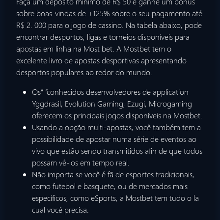
Faça um depósito mínimo de R$ 50 e ganhe um bônus
sobre boas-vindas de +125% sobre o seu pagamento até
R$ 2. 000 para o jogo de cassino. Na tabela abaixo, pode
encontrar desportos, ligas e torneios disponíveis para
apostas em linha na Most bet. A Mostbet tem o
excelente livro de apostas desportivas apresentando
desportos populares ao redor do mundo.
Os” “conhecidos desenvolvedores de application
Yggdrasil, Evolution Gaming, Ezugi, Microgaming
oferecem os principais jogos disponíveis na Mostbet.
Usando a opção multi-apostas, você também tem a
possibilidade de apostar numa série de eventos ao
vivo que estão sendo transmitidos afin de que todos
possam vê-los em tempo real.
Não importa se você é fã de esportes tradicionais,
como futebol e basquete, ou de mercados mais
específicos, como eSports, a Mostbet tem tudo o la
cual você precisa.