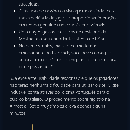
sucedidas.
O recurso de cassino ao vivo aprimora ainda mais
the experiência de jogo ao proporcionar interação
em tempo genuine com crupiês profissionais.
Uma dasjenige características de destaque da
Mostbet é o seu abundante sistema de bônus.
No game simples, mas ao mesmo tempo
emocionante do blackjack, você deve conseguir
achacar menos 21 pontos enquanto o seller nunca
pode passar de 21.
Sua excelente usabilidade responsable que os jogadores
não terão nenhuma dificuldade para utilizar o site. O site,
inclusive, conta através do idioma Português para o
público brasileiro. O procedimento sobre registro na
Almost all Bet é muy simples e leva apenas alguns
minutos.