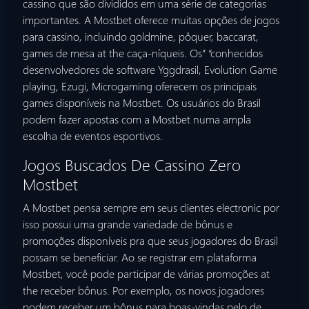
cassino que são divididos em uma série de categorias
importantes. A Mostbet oferece muitas opções de jogos
para cassino, incluindo goldmine, pôquer, baccarat,
games de mesa at the caça-níqueis. Os” “conhecidos
desenvolvedores de software Yggdrasil, Evolution Game
playing, Ezugi, Microgaming oferecem os principais
games disponíveis na Mostbet. Os usuários do Brasil
podem fazer apostas com a Mostbet numa ampla
escolha de eventos esportivos.
Jogos Buscados De Cassino Zero
Mostbet
A Mostbet pensa sempre em seus clientes electronic por
isso possui uma grande variedade de bônus e
promoções disponíveis pra que seus jogadores do Brasil
possam se beneficiar. Ao se registrar em plataforma
Mostbet, você pode participar de várias promoções at
the receber bônus. Por exemplo, os novos jogadores
podem receber um bônus para boas-vindas pelo de