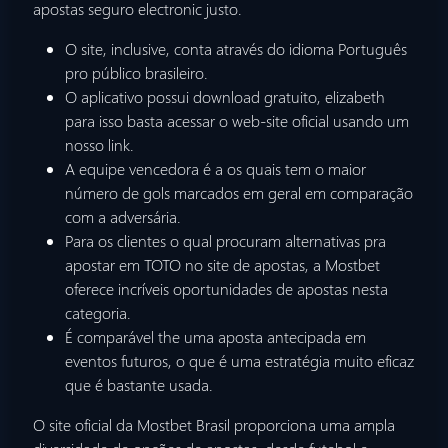
apostas seguro electronic justo.
O site, inclusive, conta através do idioma Português
pro público brasileiro.
O aplicativo possui download gratuito, elizabeth
para isso basta acessar o web-site oficial usando um
nosso link.
A equipe vencedora é a os quais tem o maior
número de gols marcados em geral em comparação
com a adversária.
Para os clientes o qual procuram alternativas pra
apostar em TOTO no site de apostas, a Mostbet
oferece incríveis oportunidades de apostas nesta
categoria.
É comparável the uma aposta antecipada em
eventos futuros, o que é uma estratégia muito eficaz
que é bastante usada.
O site oficial da Mostbet Brasil proporciona uma ampla