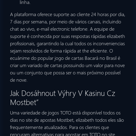
linha.
A plataforma oferece suporte ao cliente 24 horas por dia,
7 dias por semana, por meio de vários canais, incluindo
chat ao vivo, e-mail electronic telefone. A equipe de
suporte é conhecida por suas respostas rápidas elizabeth
profissionais, garantindo la cual todos os inconveniencias
sejam resolvidos de forma rápida at the eficiente. O
ecuánime do popular jogo de cartas Bacará no Brasil é
criar um variado de cartas possuindo um valor para nove
ou um conjunto que possa ser o mais próximo possível
de nove.
Jak Dosáhnout Výhry V Kasinu Cz
Mostbet”
Uma variedade de jogos TOTO está disponível todos os
dias no site de apostas Mostbet, elizabeth todos eles são
frequentemente atualizados. Para os clientes que
procuram alternativas para apostar em TOTO no site