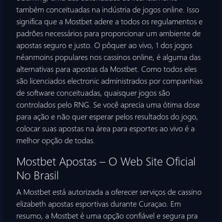
também conceituadas na indústria de jogos online. Isso
significa que a Mostbet adere a todos os regulamentos e
padrões necessários para proporcionar um ambiente de
apostas seguro e justo. O pôquer ao vivo, 1 dos jogos
néanmoins populares nos cassinos online, é alguma das
alternativas para apostas da Mostbet. Como todos eles
são licenciados electronic administrados por companhias
de software conceituadas, quaisquer jogos são
controlados pelo RNG. Se você aprecia uma ótima dose
para ação e não quer esperar pelos resultados do jogo,
colocar suas apostas na área para esportes ao vivo é a
melhor opção de todas.
Mostbet Apostas – O Web Site Oficial
No Brasil
A Mostbet está autorizada a oferecer serviços de cassino
elizabeth apostas esportivas durante Curaçao. Em
resumo, a Mostbet é uma opção confiável e segura pra