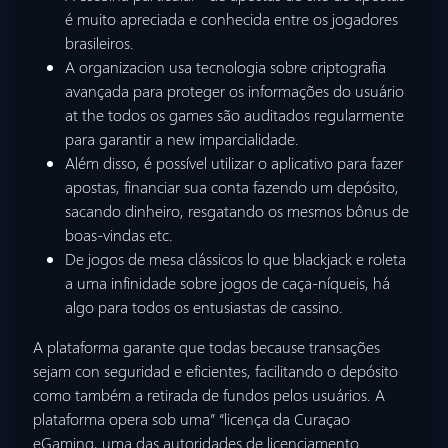
é muito apreciada e conhecida entre os jogadores
brasileiros.
A organizacion usa tecnologia sobre criptografia
avançada para proteger os informações do usuário
at the todos os games são auditados regularmente
para garantir a new imparcialidade.
Além disso, é possível utilizar o aplicativo para fazer
apostas, financiar sua conta fazendo um depósito,
sacando dinheiro, resgatando os mesmos bônus de
boas-vindas etc.
De jogos de mesa clássicos lo que blackjack e roleta
a uma infinidade sobre jogos de caça-níqueis, há
algo para todos os entusiastas de cassino.
A plataforma garante que todas because transações
sejam con seguridad e eficientes, facilitando o depósito
como também a retirada de fundos pelos usuários. A
plataforma opera sob uma” “licença da Curaçao
eGaming, uma das autoridades de licenciamento