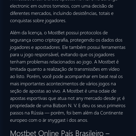
electronic em outros torneios, com uma decisão de
diferentes mercados, incluindo desistências, totais e
conquistas sobre jogadores.
Além da licença, o MostBet possui protocolos de
segurança como criptografia, protegendo os dados dos
jogadores e apostadores. Ele também possui ferramentas
para u jogo responsável, evitando que os jogadores
tenham problemas relacionados ao jogo. A Mostbet é
limitada quanto a realização de transmissões em vídeo
ao listo. Porém, você pode acompanhar em beat real os
mais importantes acontecimentos de vários jogos na
seção de apostas ao vivo. A Mostbet é uma odaie de
apostas esportivas que atua not any mercado desde yr, é
propriedade de uma Bizbon N. V. E deu os seus primeiros
passos na Rússia — porém, foi bem além da Continente
europeo com o är snyggast i dos anos.
Mostbet Online País Brasileiro –