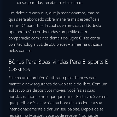
dieses partidas, receber alertas e mais.
Um deles é o cash out, que já mencionamos, mas os
quais será abordado sobre maneira mais específica a
seguir. Dá para dizer la cual os valores das odds desta
operadora são consideradas competitivas em
comparação com since demais do lugar. O site conta
com tecnologia SSL de 256 pieces – a mesma utilizada
pelos bancos.
Bônus Para Boas-vindas Para E-sports E
Cassinos
Este recurso também é utilizado pelos bancos para
manter a new segurança do web site e do libro. Com um
aplicativo pra dispositivos móveis, você faz as suas
apostas na hora e no lugar que quiser. Basta você ver em
qual perfil você se encaixa na hora de selecionar a sua
intencionadamente e dar um seu palpite. Depois de se
registrar na Mostbet, você pode receber 1 bônus de