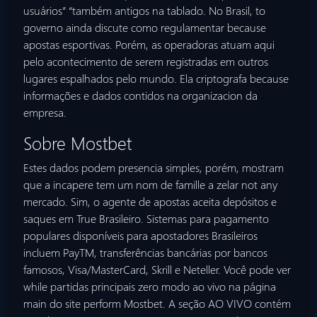
usuários” “também antigos na tablado. No Brasil, to
governo ainda discute como regulamentar because
apostas esportivas. Porém, as operadoras atuam aqui
pelo acontecimento de serem registradas em outros
lugares espalhados pelo mundo. Ela criptografa because
informações e dados contidos na organizacion da
empresa.
Sobre Mostbet
Estes dados podem presencia simples, porém, mostram
que a incapere tem um nom de famille a zelar not any
mercado. Sim, o agente de apostas aceita depósitos e
saques em True Brasileiro. Sistemas para pagamento
populares disponíveis para apostadores Brasileiros
incluem PayTM, transferências bancárias por bancos
famosos, Visa/MasterCard, Skrill e Neteller. Você pode ver
while partidas principais zero modo ao vivo na página
main do site perform Mostbet. A seção AO VIVO contém