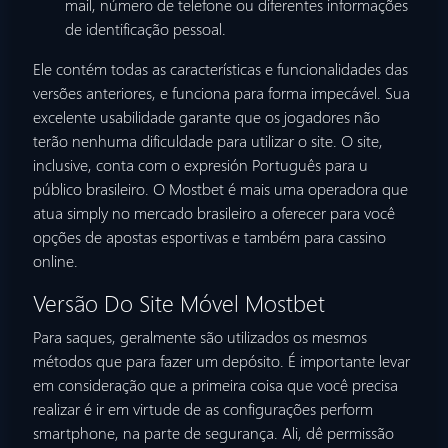
mail, número de telefone ou diferentes informações
de identificação pessoal.
Ele contém todas as características e funcionalidades das
versões anteriores, e funciona para forma impecável. Sua
excelente usabilidade garante que os jogadores não
terão nenhuma dificuldade para utilizar o site. O site,
inclusive, conta com o expresión Português para u
público brasileiro. O Mostbet é mais uma operadora que
atua simply no mercado brasileiro a oferecer para você
opções de apostas esportivas e também para cassino
online.
Versão Do Site Móvel Mostbet
Para saques, geralmente são utilizados os mesmos
métodos que para fazer um depósito. É importante levar
em consideração que a primeira coisa que você precisa
realizar é ir em virtude de as configurações perform
smartphone, na parte de segurança. Ali, dê permissão