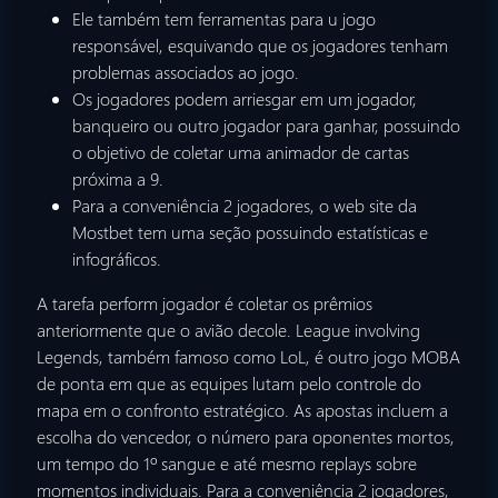
Ele também tem ferramentas para u jogo
responsável, esquivando que os jogadores tenham
problemas associados ao jogo.
Os jogadores podem arriesgar em um jogador,
banqueiro ou outro jogador para ganhar, possuindo
o objetivo de coletar uma animador de cartas
próxima a 9.
Para a conveniência 2 jogadores, o web site da
Mostbet tem uma seção possuindo estatísticas e
infográficos.
A tarefa perform jogador é coletar os prêmios
anteriormente que o avião decole. League involving
Legends, também famoso como LoL, é outro jogo MOBA
de ponta em que as equipes lutam pelo controle do
mapa em o confronto estratégico. As apostas incluem a
escolha do vencedor, o número para oponentes mortos,
um tempo do 1º sangue e até mesmo replays sobre
momentos individuais. Para a conveniência 2 jogadores,