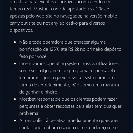
uma lista para eventos esportivos acontecendo em
tempo real. Mostbet convida apostadores a” “fazer
apostas pelo web-site no navegador, na versão mobile
carry out site ou not any aplicativo para diversos
dispositivos.
Não é toda operadora que oferecer alguma
bonificação de 125% até R$ 2k no primeiro depósito
feito por você.
Incentivamos operating system nossos utilizadores
some sort of jogarem de programa responsável e
lembramos que o game deve ser visto como uma
forma de entretenimento, não como uma maneira
de ganhar dinheiro.
Mostbet responsable que os clientes podem fazer
perguntas e obter respostas para elas sem qualquer
problema.
A trampolín irá desativar imediatamente quaisquer
contas que tenham o ainda nome, endereço de e-