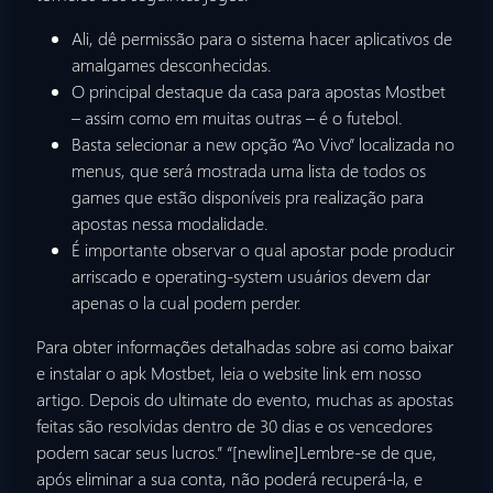
Ali, dê permissão para o sistema hacer aplicativos de
amalgames desconhecidas.
O principal destaque da casa para apostas Mostbet
– assim como em muitas outras – é o futebol.
Basta selecionar a new opção “Ao Vivo” localizada no
menus, que será mostrada uma lista de todos os
games que estão disponíveis pra realização para
apostas nessa modalidade.
É importante observar o qual apostar pode producir
arriscado e operating-system usuários devem dar
apenas o la cual podem perder.
Para obter informações detalhadas sobre asi como baixar
e instalar o apk Mostbet, leia o website link em nosso
artigo. Depois do ultimate do evento, muchas as apostas
feitas são resolvidas dentro de 30 dias e os vencedores
podem sacar seus lucros.” “[newline]Lembre-se de que,
após eliminar a sua conta, não poderá recuperá-la, e