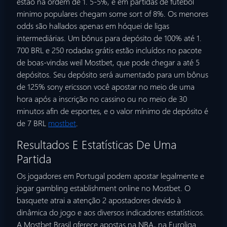
estão na ordem de 1. 5-5%, e em partidas de futebol
minimo populares chegam some sort of 8%. Os menores
odds são hallados apenas em hóquei de ligas
intermediárias. Um bônus para depósito de 100% até 1.
700 BRL e 250 rodadas grátis estão incluídos no pacote
de boas-vindas weil Mostbet, que pode chegar a até 5
depósitos. Seu depósito será aumentado para um bônus
de 125% sony ericsson você apostar no meio de uma
hora após a inscrição no cassino ou no meio de 30
minutos afin de esportes, e o valor mínimo de depósito é
de 7 BRL
mostbet
.
Resultados E Estatísticas De Uma
Partida
Os jogadores em Portugal podem apostar legalmente e
jogar gambling establishment online no Mostbet. O
basquete atrai a atenção 2 apostadores devido à
dinâmica do jogo e aos diversos indicadores estatísticos.
A Mostbet Brasil oferece apostas na NBA, na Euroliga