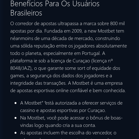
Benefícios Para Os Usuários
Brasileiros
O corredor de apostas ultrapassa a marca sobre 800 mil
apostas por dia. Fundada em 2009, a new Mostbet tem
néanmoins de uma década de mercado, construindo
uma sólida reputação entre os jogadores absolutamente
todo o planeta, especialmente em Portugal. A
plataforma ie sob a licença de Curaçao (licença nº
8048/JAZ), o que garante some sort of equidade dos
games, a segurança dos dados dos jogadores e a
integridade das transações. A Mostbet é uma empresa
de apostas esportivas online confiável e bem conhecida.
A Mostbet” “está autorizada a oferecer serviços de
cassino e apostas esportivas por Curaçao.
Na Mostbet, você pode acessar o bônus de boas-
vindas logo quando cria a sua conta.
As apostas incluem the escolha do vencedor, o