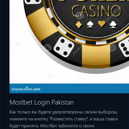
Mostbet Login Pakistan
Как только вы будете удовлетворены своим выбором,
нажмите на кнопку “Разместить ставку”, и ваша ставка
будет принята. Мостбет заботится о своих