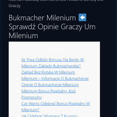
Graczy
Bukmacher Milenium
Sprawdź Opinie Graczy Um
Milenium
Content
Ile Trwa Odbiór Bonusu Na Begin W
Milenium Zakłady Bukmacherskie?
Zakład Bez Ryzyka W Milenium
Milenium – Informacje O Bukmacherze
Opinie O Bukmacherze Milenium
Milenium Bonus Powitalny, Kod
Promocyjny
Czy Warto Odebrać Bonus Powitalny W
Milenium?
Jak Odebrać Wygraną Z Kuponu