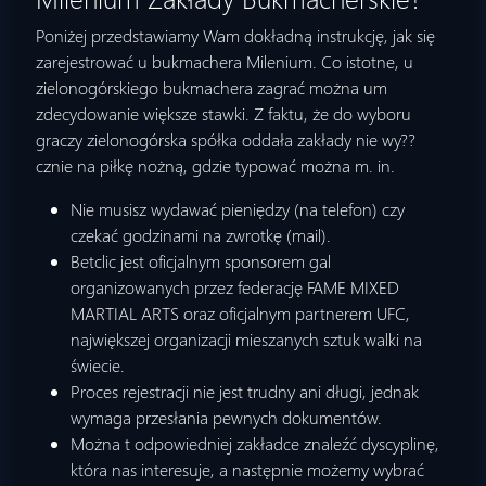
Poniżej przedstawiamy Wam dokładną instrukcję, jak się
zarejestrować u bukmachera Milenium. Co istotne, u
zielonogórskiego bukmachera zagrać można um
zdecydowanie większe stawki. Z faktu, że do wyboru
graczy zielonogórska spółka oddała zakłady nie wy??
cznie na piłkę nożną, gdzie typować można m. in.
Nie musisz wydawać pieniędzy (na telefon) czy
czekać godzinami na zwrotkę (mail).
Betclic jest oficjalnym sponsorem gal
organizowanych przez federację FAME MIXED
MARTIAL ARTS oraz oficjalnym partnerem UFC,
największej organizacji mieszanych sztuk walki na
świecie.
Proces rejestracji nie jest trudny ani długi, jednak
wymaga przesłania pewnych dokumentów.
Można t odpowiedniej zakładce znaleźć dyscyplinę,
która nas interesuje, a następnie możemy wybrać