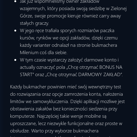
Jak już wspomnieliśmy owner zakładów
wzajemnych, który posiada swoją siedzibę w Zielonej
Górze, swoje promocje kieruje również carry away
stałych graczy.
W jego ręce trafiała sporych rozmiarów paczka
kursów, rynków we opcji zakładów, dzięki czemu
każdy varianter odnalazł na stronie bukmachera
Milenium coś dla siebie.
W tym czasie wystarczy założyć darmowe konto i
actually oznaczyć pola „Chcę otrzymać BONUS NA
START” oraz „Chcę otrzymać DARMOWY ZAKŁAD”.
Każdy bukmacher powinien mieć swój wewnętrzny test
do rozwiązania oraz opcje zamrożenia konta, nałożenia
limitów we samowykluczenia. Dzięki aplikacji możliwe jest
obstawienia zakałów bez konieczności siedzenia przy
komputerze. Najczęściej takie wersje mobilne są
uproszczane, lecz niezwykle funkcjonalne oraz proste w
obsłudze. Warto przy wyborze bukmachera