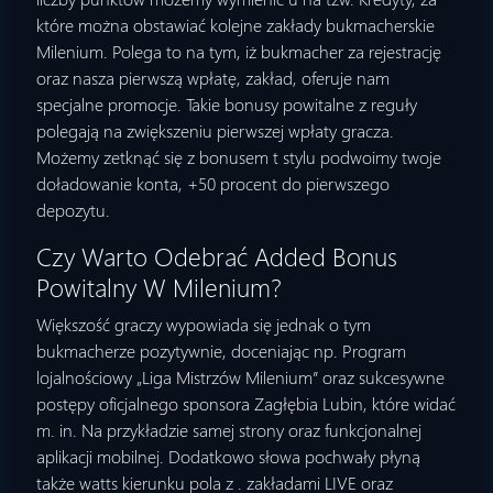
które można obstawiać kolejne zakłady bukmacherskie
Milenium. Polega to na tym, iż bukmacher za rejestrację
oraz nasza pierwszą wpłatę, zakład, oferuje nam
specjalne promocje. Takie bonusy powitalne z reguły
polegają na zwiększeniu pierwszej wpłaty gracza.
Możemy zetknąć się z bonusem t stylu podwoimy twoje
doładowanie konta, +50 procent do pierwszego
depozytu.
Czy Warto Odebrać Added Bonus
Powitalny W Milenium?
Większość graczy wypowiada się jednak o tym
bukmacherze pozytywnie, doceniając np. Program
lojalnościowy „Liga Mistrzów Milenium” oraz sukcesywne
postępy oficjalnego sponsora Zagłębia Lubin, które widać
m. in. Na przykładzie samej strony oraz funkcjonalnej
aplikacji mobilnej. Dodatkowo słowa pochwały płyną
także watts kierunku pola z . zakładami LIVE oraz