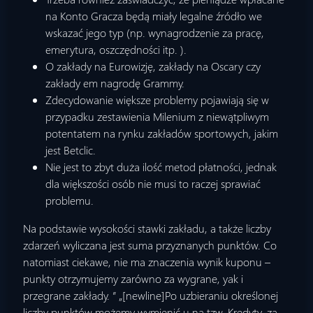
na Konto Gracza będą miały legalne źródło we
wskazać jego typ (np. wynagrodzenie za pracę,
emerytura, oszczędności itp. ).
O zakłady na Eurowizję, zakłady na Oscary czy
zakłady em nagrodę Grammy.
Zdecydowanie większe problemy pojawiają się w
przypadku zestawienia Milenium z niewątpliwym
potentatem na rynku zakładów sportowych, jakim
jest Betclic.
Nie jest to zbyt duża ilość metod płatności, jednak
dla większości osób nie musi to raczej sprawiać
problemu.
Na podstawie wysokości stawki zakładu, a także liczby
zdarzeń wyliczana jest suma przyznanych punktów. Co
natomiast ciekawe, nie ma znaczenia wynik kuponu –
punkty otrzymujemy zarówno za wygrane, yak i
przegrane zakłady. ” „[newline]Po uzbieraniu określonej
liczby punktów możemy wymienić u na tzw. Kredyty, za