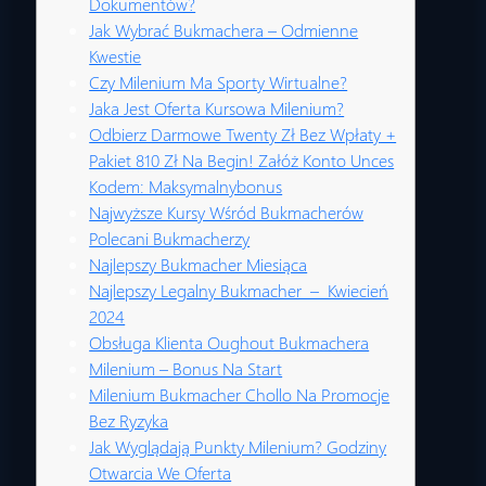
Dokumentów?
Jak Wybrać Bukmachera – Odmienne
Kwestie
Czy Milenium Ma Sporty Wirtualne?
Jaka Jest Oferta Kursowa Milenium?
Odbierz Darmowe Twenty Zł Bez Wpłaty +
Pakiet 810 Zł Na Begin! Załóż Konto Unces
Kodem: Maksymalnybonus
Najwyższe Kursy Wśród Bukmacherów
Polecani Bukmacherzy
Najlepszy Bukmacher Miesiąca
Najlepszy Legalny Bukmacher – Kwiecień
2024
Obsługa Klienta Oughout Bukmachera
Milenium – Bonus Na Start
Milenium Bukmacher Chollo Na Promocje
Bez Ryzyka
Jak Wyglądają Punkty Milenium? Godziny
Otwarcia We Oferta