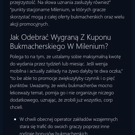
przejrzystość. Na słowa uznania zasłużyły również”
“punkty stacjonarne Milenium, w których gracze
skorzystać mogą z całej oferty bukmacherskich oraz wielu
akcji promocyjnych.
Jak Odebrać Wygraną Z Kuponu
Bukmacherskiego W Milenium?
Polega to na tym, ze ustalamy sobie maksymalną kwotę
do wydania przez tydzień lub miesiąc. Jeśli wersja
mobilna i actually zakłady na żywo dałyby te dwa oczka,”
“to be able to promocje zwiększyłyby czynnik i o pięć
punktów. Uważamy, że wielu bukmacherów mocno
lekceważy temat, pomija go i nie organizuje niczego
dodatkowego, uznając, że zrobili już wszystko, corp
chcieli.
W chwili obecnej operator zakładów wzajemnych
stara się trafić do swoich graczy poprzez inne
rodzaje bonusów bukmacherskich.