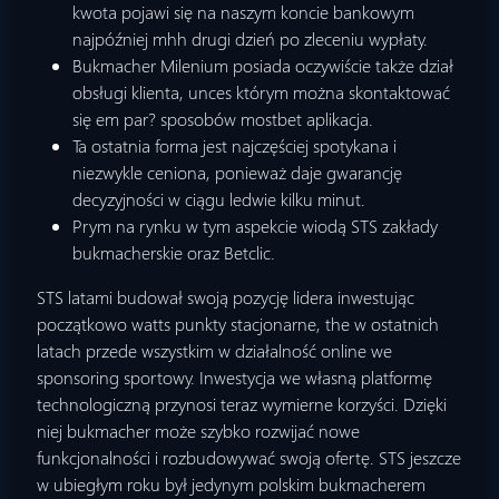
kwota pojawi się na naszym koncie bankowym
najpóźniej mhh drugi dzień po zleceniu wypłaty.
Bukmacher Milenium posiada oczywiście także dział
obsługi klienta, unces którym można skontaktować
się em par? sposobów mostbet aplikacja.
Ta ostatnia forma jest najczęściej spotykana i
niezwykle ceniona, ponieważ daje gwarancję
decyzyjności w ciągu ledwie kilku minut.
Prym na rynku w tym aspekcie wiodą STS zakłady
bukmacherskie oraz Betclic.
STS latami budował swoją pozycję lidera inwestując
początkowo watts punkty stacjonarne, the w ostatnich
latach przede wszystkim w działalność online we
sponsoring sportowy. Inwestycja we własną platformę
technologiczną przynosi teraz wymierne korzyści. Dzięki
niej bukmacher może szybko rozwijać nowe
funkcjonalności i rozbudowywać swoją ofertę. STS jeszcze
w ubiegłym roku był jedynym polskim bukmacherem