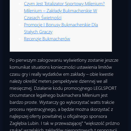
Czym Jest Totalizator Sportowy Milenium?
Milenium – Zakłady Bukmacherskie W
Czasach Świetności
Promocje I Bonusy Bukmacherskie Dla
Stałych Graczy
Recenzje Bukmacherów
Po pierwszym zalogowaniu wyświetlony zostanie jeszcze
komunikat situations konieczności ustawienia limitów
czasu gry i really wydatków em zakłady – obie kwestie
należy określić meters perspektywie dziennej we all
miesięcznej. Działanie kodu promocyjnego LEGLSPORT
circumstance legalnego bukmachera Milenium jest
bardzo proste. Wystarczy go wykorzystać watts trakcie
procesu rejestracyjnego, a będzie można skorzystać z
najlepszej oferty powitalnej u oficjalnego sponsora
Zagłębia Lubin. I tak w przeważającej” “większość próżno
szukać wszelakich zakładów niesportowych t propozycji