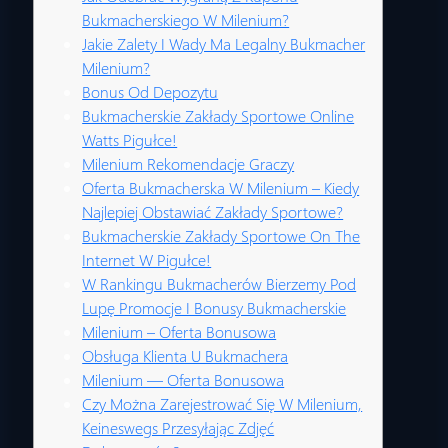
Bukmacherskiego W Milenium?
Jakie Zalety I Wady Ma Legalny Bukmacher
Milenium?
Bonus Od Depozytu
Bukmacherskie Zakłady Sportowe Online
Watts Pigułce!
Milenium Rekomendacje Graczy
Oferta Bukmacherska W Milenium – Kiedy
Najlepiej Obstawiać Zakłady Sportowe?
Bukmacherskie Zakłady Sportowe On The
Internet W Pigułce!
W Rankingu Bukmacherów Bierzemy Pod
Lupę Promocje I Bonusy Bukmacherskie
Milenium – Oferta Bonusowa
Obsługa Klienta U Bukmachera
Milenium — Oferta Bonusowa
Czy Można Zarejestrować Się W Milenium,
Keineswegs Przesyłając Zdjęć