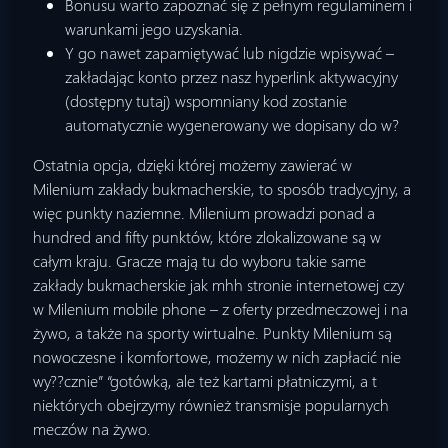
Bonusu warto zapoznać się z pełnym regulaminem i
warunkami jego uzyskania.
Y go nawet zapamiętywać lub nigdzie wpisywać –
zakładając konto przez nasz hyperlink aktywacyjny
(dostępny tutaj) wspomniany kod zostanie
automatycznie wygenerowany we dopisany do w?
Ostatnia opcja, dzięki której możemy zawierać w
Milenium zakłady bukmacherskie, to sposób tradycyjny, a
więc punkty naziemne. Milenium prowadzi ponad a
hundred and fifty punktów, które zlokalizowane są w
całym kraju. Gracze mają tu do wyboru takie same
zakłady bukmacherskie jak mhh stronie internetowej czy
w Milenium mobile phone – z oferty przedmeczowej i na
żywo, a także na sporty wirtualne. Punkty Milenium są
nowoczesne i komfortowe, możemy w nich zapłacić nie
wy??cznie” “gotówką, ale też kartami płatniczymi, a t
niektórych obejrzymy również transmisje popularnych
meczów na żywo.