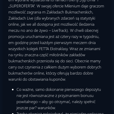
„SUPEROFERTA”. W swojej ofercie Milenium daje graczom
możliwość zagrania m Zakładach Bukmacherskich,
Zakładach Live (dla wybranych zdarzeń są statystyki
online, jak we all dostępna jest możliwość śledzenia
meczu no ano de żywo – LiveTrack). W chwili obecnej
promocja uruchamiana jest aż cztery razy w tygodniu,
em godzinę przed każdym pierwszym meczem dnia
wszystkich kolejek FETTA Ekstraklasy. Wraz ze zmianami
na rynku znaczna część miłośników zakładów
bukmacherskich przeniosła się do sieci. Obecnie mamy
carry out czynienia z całkiem dużym wyborem dobrych
bukmacherów online, którzy oferują bardzo dobre
warunki do obstawiania kuponów.
Co ważne, samo dokonanie pierwszego depozytu
nie jest równoznaczne z przyznaniem bonusu
powitalnego – aby go otrzymać, należy spełnić
jeszcze par? warunków.
Trzeba również zaświadczyć, że pieniądze wpłacane